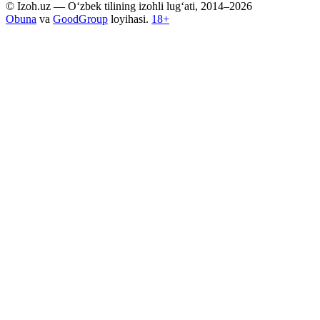
© Izoh.uz — O‘zbek tilining izohli lug‘ati, 2014–2026
Obuna
va
GoodGroup
loyihasi.
18+