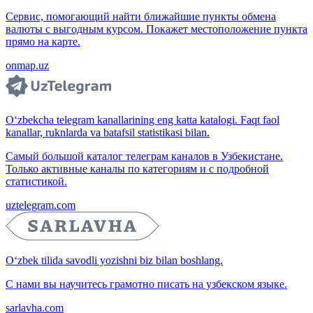
Сервис, помогающий найти ближайшие пункты обмена
валюты с выгодным курсом. Покажет местоположение пункта
прямо на карте.
onmap.uz
O‘zbekcha telegram kanallarining eng katta katalogi. Faqt faol
kanallar, ruknlarda va batafsil statistikasi bilan.
Самый большой каталог телеграм каналов в Узбекистане.
Только активные каналы по категориям и с подробной
статистикой.
uztelegram.com
O‘zbek tilida savodli yozishni biz bilan boshlang.
С нами вы научитесь грамотно писать на узбекском языке.
sarlavha.com