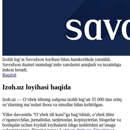
Izohli lugʻat
Savodxon
loyihasi bilan hamkorlikda yaratildi.
Savodxon dasturi matndagi imlo xatolarini aniqlash va tuzatishga
imkon beradi.
Batafsil
Izoh.uz loyihasi haqida
Izoh.uz — O‘zbek tilining xalqona izohli lug‘ati 35 000 dan ortiq
so‘zlarning ma’nolari ibora va misollar bilan keltirilgan.
Yillar davomida “O‘zbek tili kuni”ga bag‘ishlab, o‘zbek tilini
o‘rganuvchilar, jurnalistlar, tarjimonlar, kopirayterlar, blogerlar va
boshqalar uchun foydali loyihalarni ishga tushirishni an’anaga