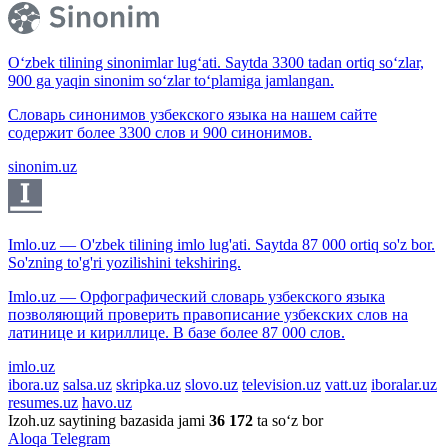
O‘zbek tilining sinonimlar lug‘ati. Saytda 3300 tadan ortiq so‘zlar,
900 ga yaqin sinonim so‘zlar to‘plamiga jamlangan.
Словарь синонимов узбекского языка на нашем сайте
содержит более 3300 слов и 900 синонимов.
sinonim.uz
Imlo.uz — O'zbek tilining imlo lug'ati. Saytda 87 000 ortiq so'z bor.
So'zning to'g'ri yozilishini tekshiring.
Imlo.uz — Орфографический словарь узбекского языка
позволяющий проверить правописание узбекских слов на
латинице и кириллице. В базе более 87 000 слов.
imlo.uz
ibora.uz
salsa.uz
skripka.uz
slovo.uz
television.uz
vatt.uz
iboralar.uz
resumes.uz
havo.uz
Izoh.uz saytining bazasida jami
36 172
ta so‘z bor
Aloqa
Telegram