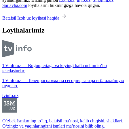
aylantirganmiz. Bizning jamoa
Lotin.uz
,
Imlo.uz
,
Sinonim.uz
,
Sarlavha.com
loyihalarini hukmingizga havola qilgan.
Batafsil Izoh.uz loyihasi haqida
Loyihalarimiz
TVinfo.uz — Bugun, ertaga va keyingi hafta uchun to‘liq
teledasturlar.
TVinfo.uz — Телепрограмма на сегодня, завтра и ближайшую
неделю.
tvinfo.uz
O‘zbek Ismlarning to‘liq, batafsil ma’nosi, kelib chiqishi, shakllari.
O‘zingiz va yaqinlaringizni ismlari ma’nosini bilib oling.