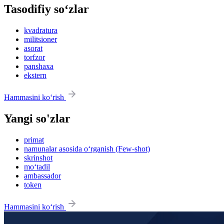
Tasodifiy so‘zlar
kvadratura
militsioner
asorat
torfzor
panshaxa
ekstern
Hammasini ko‘rish
Yangi so'zlar
primat
namunalar asosida o‘rganish (Few-shot)
skrinshot
mo‘tadil
ambassador
token
Hammasini ko‘rish