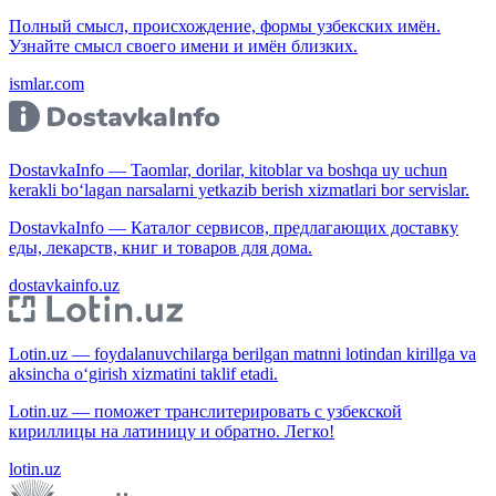
Полный смысл, происхождение, формы узбекских имён.
Узнайте смысл своего имени и имён близких.
ismlar.com
DostavkaInfo — Taomlar, dorilar, kitoblar va boshqa uy uchun
kerakli bo‘lagan narsalarni yetkazib berish xizmatlari bor servislar.
DostavkaInfo — Каталог сервисов, предлагающих доставку
еды, лекарств, книг и товаров для дома.
dostavkainfo.uz
Lotin.uz — foydalanuvchilarga berilgan matnni lotindan kirillga va
aksincha o‘girish xizmatini taklif etadi.
Lotin.uz — поможет транслитерировать с узбекской
кириллицы на латиницу и обратно. Легко!
lotin.uz