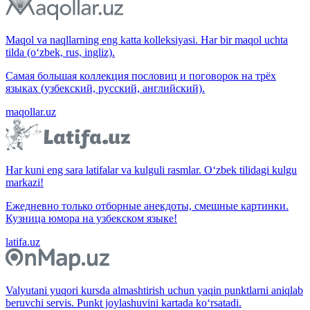
Maqol va naqllarning eng katta kolleksiyasi. Har bir maqol uchta
tilda (o‘zbek, rus, ingliz).
Самая большая коллекция пословиц и поговорок на трёх
языках (узбекский, русский, английский).
maqollar.uz
Har kuni eng sara latifalar va kulguli rasmlar. O‘zbek tilidagi kulgu
markazi!
Ежедневно только отборные анекдоты, смешные картинки.
Кузница юмора на узбекском языке!
latifa.uz
Valyutani yuqori kursda almashtirish uchun yaqin punktlarni aniqlab
beruvchi servis. Punkt joylashuvini kartada ko‘rsatadi.