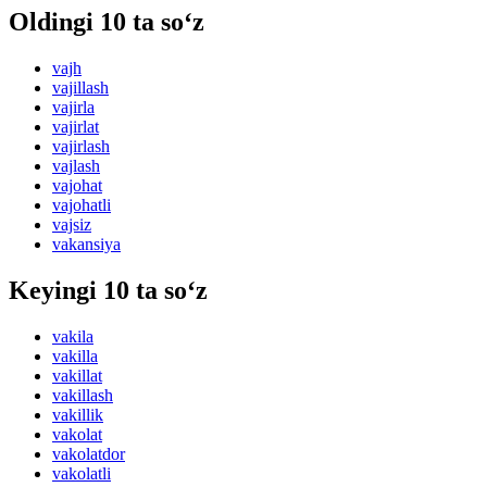
Oldingi 10 ta so‘z
vajh
vajillash
vajirla
vajirlat
vajirlash
vajlash
vajohat
vajohatli
vajsiz
vakansiya
Keyingi 10 ta so‘z
vakila
vakilla
vakillat
vakillash
vakillik
vakolat
vakolatdor
vakolatli