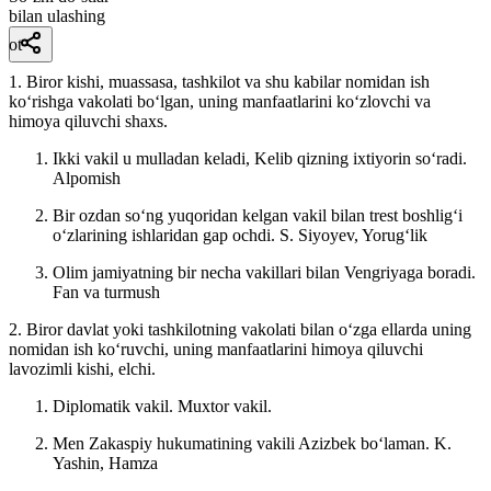
bilan ulashing
ot
1. Biror kishi, muassasa, tashkilot va shu kabilar nomidan ish
koʻrishga vakolati boʻlgan, uning manfaatlarini koʻzlovchi va
himoya qiluvchi shaxs.
Ikki vakil u mulladan keladi, Kelib qizning ixtiyorin soʻradi.
Alpomish
Bir ozdan soʻng yuqoridan kelgan vakil bilan trest boshligʻi
oʻzlarining ishlaridan gap ochdi.
S. Siyoyev, Yorugʻlik
Olim jamiyatning bir necha vakillari bilan Vengriyaga boradi.
Fan va turmush
2. Biror davlat yoki tashkilotning vakolati bilan oʻzga ellarda uning
nomidan ish koʻruvchi, uning manfaatlarini himoya qiluvchi
lavozimli kishi, elchi.
Diplomatik vakil. Muxtor vakil.
Men Zakaspiy hukumatining vakili Azizbek boʻlaman.
K.
Yashin, Hamza