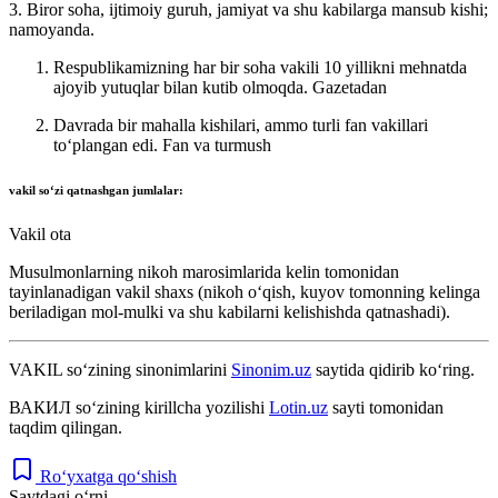
3. Biror soha, ijtimoiy guruh, jamiyat va shu kabilarga mansub kishi;
namoyanda.
Respublikamizning har bir soha vakili 10 yillikni mehnatda
ajoyib yutuqlar bilan kutib olmoqda.
Gazetadan
Davrada bir mahalla kishilari, ammo turli fan vakillari
toʻplangan edi.
Fan va turmush
vakil
soʻzi qatnashgan jumlalar:
Vakil ota
Musulmonlarning nikoh marosimlarida kelin tomonidan
tayinlanadigan vakil shaxs (nikoh oʻqish, kuyov tomonning kelinga
beriladigan mol-mulki va shu kabilarni kelishishda qatnashadi).
VAKIL
so‘zining sinonimlarini
Sinonim.uz
saytida qidirib ko‘ring.
ВАКИЛ
so‘zining kirillcha yozilishi
Lotin.uz
sayti tomonidan
taqdim qilingan.
Ro‘yxatga qo‘shish
Saytdagi o‘rni