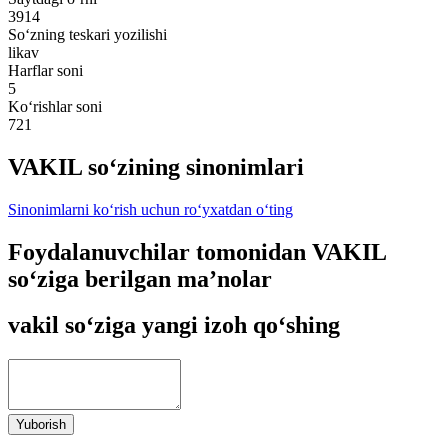
3914
So‘zning teskari yozilishi
likav
Harflar soni
5
Ko‘rishlar soni
721
VAKIL so‘zining sinonimlari
Sinonimlarni ko‘rish uchun ro‘yxatdan o‘ting
Foydalanuvchilar tomonidan VAKIL
so‘ziga berilgan ma’nolar
vakil so‘ziga yangi izoh qo‘shing
Yuborish