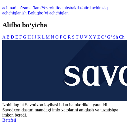
achinarli
aʼzam
aʼlam
Yevroittifoq
abstraktlashtiril
achimsiq
achchiqlanish
Boltiqbo‘yi
achchiqlan
Alifbo bo‘yicha
A
B
D
E
F
G
H
I
J
K
L
M
N
O
P
Q
R
S
T
U
V
X
Y
Z
O‘
G‘
Sh
Ch
Izohli lugʻat
Savodxon
loyihasi bilan hamkorlikda yaratildi.
Savodxon dasturi matndagi imlo xatolarini aniqlash va tuzatishga
imkon beradi.
Batafsil