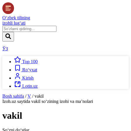
O‘zbek tilining
izohli lug‘ati
ЎЗ
Top 100
Ro‘yxat
Kirish
Lotin.uz
Bosh sahifa
/
V
/
vakil
Izoh.uz
saytida
vakil
so‘zining izohi va ma’nolari
vakil
So‘zni do‘stlar