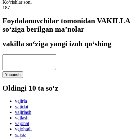
Ko‘rishlar soni
187
Foydalanuvchilar tomonidan VAKILLA
so‘ziga berilgan ma’nolar
vakilla so‘ziga yangi izoh qo‘shing
Yuborish
Oldingi 10 ta so‘z
vajirla
vajirlat
vajirlash
vajlash
vajohat
vajohatli
vajsiz