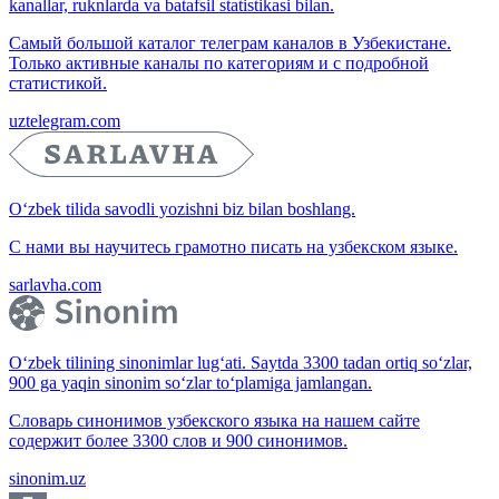
kanallar, ruknlarda va batafsil statistikasi bilan.
Самый большой каталог телеграм каналов в Узбекистане.
Только активные каналы по категориям и с подробной
статистикой.
uztelegram.com
O‘zbek tilida savodli yozishni biz bilan boshlang.
С нами вы научитесь грамотно писать на узбекском языке.
sarlavha.com
O‘zbek tilining sinonimlar lug‘ati. Saytda 3300 tadan ortiq so‘zlar,
900 ga yaqin sinonim so‘zlar to‘plamiga jamlangan.
Словарь синонимов узбекского языка на нашем сайте
содержит более 3300 слов и 900 синонимов.
sinonim.uz