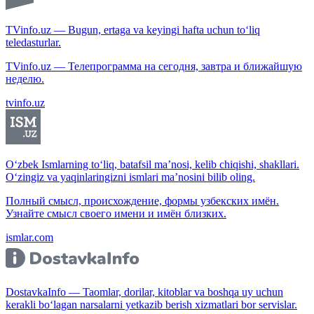
TVinfo.uz — Bugun, ertaga va keyingi hafta uchun to‘liq
teledasturlar.
TVinfo.uz — Телепрограмма на сегодня, завтра и ближайшую
неделю.
tvinfo.uz
O‘zbek Ismlarning to‘liq, batafsil ma’nosi, kelib chiqishi, shakllari.
O‘zingiz va yaqinlaringizni ismlari ma’nosini bilib oling.
Полный смысл, происхождение, формы узбекских имён.
Узнайте смысл своего имени и имён близких.
ismlar.com
DostavkaInfo — Taomlar, dorilar, kitoblar va boshqa uy uchun
kerakli bo‘lagan narsalarni yetkazib berish xizmatlari bor servislar.