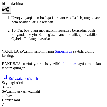
bilan ulashing
fe’l
Uzoq va yaqindan boshqa itlar ham vakillashib, unga ovoz
bera boshladilar.
Gazetadan
Toʻgʻri, boy otam mol-mulkini hujjatlab berishdan bosh
tortgandan keyin, Salim gʻazablandi, bolalik qilib vakilladi.
Oybek, Tanlangan asarlar
VAKILLA
so‘zining sinonimlarini
Sinonim.uz
saytida qidirib
ko‘ring.
ВАКИЛЛА
so‘zining kirillcha yozilishi
Lotin.uz
sayti tomonidan
taqdim qilingan.
Ro‘yxatga qo‘shish
Saytdagi o‘rni
32577
So‘zning teskari yozilishi
allikav
Harflar soni
7