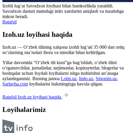
Izohli lugʻat
Savodxon
loyihasi bilan hamkorlikda yaratildi.
Savodxon dasturi matndagi imlo xatolarini aniqlash va tuzatishga
imkon beradi.
Batafsil
Izoh.uz loyihasi haqida
Izoh.uz — O‘zbek tilining xalqona izohli lug‘ati 35 000 dan ortiq
so‘zlarning ma’nolari ibora va misollar bilan keltirilgan.
Yillar davomida “O‘zbek tili kuni”ga bag‘ishlab, o‘zbek tilini
o‘rganuvchilar, jurnalistlar, tarjimonlar, kopirayterlar, blogerlar va
boshqalar uchun foydali loyihalarni ishga tushirishni an’anaga
aylantirganmiz. Bizning jamoa
Lotin.uz
,
Imlo.uz
,
Sinonim.uz
,
Sarlavha.com
loyihalarini hukmingizga havola qilgan.
Batafsil Izoh.uz loyihasi haqida
Loyihalarimiz