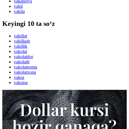
vakansiya
vakil
vakila
Keyingi 10 ta so‘z
vakillat
vakillash
vakillik
vakolat
vakolatdor
vakolatli
vakolatnoma
vakolatxona
vaksa
vaksina