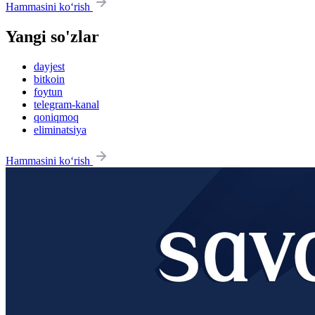
Hammasini ko‘rish
Yangi so'zlar
dayjest
bitkoin
foytun
telegram-kanal
qoniqmoq
eliminatsiya
Hammasini ko‘rish