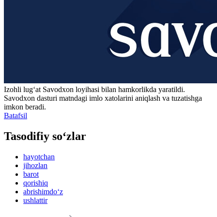
Izohli lugʻat
Savodxon
loyihasi bilan hamkorlikda yaratildi.
Savodxon dasturi matndagi imlo xatolarini aniqlash va tuzatishga
imkon beradi.
Batafsil
Tasodifiy so‘zlar
hayotchan
jihozlan
barot
qorishiq
abrishimdo‘z
ushlattir