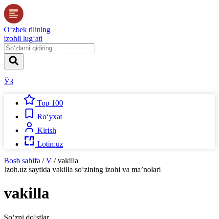
O‘zbek tilining
izohli lug‘ati
ЎЗ
Top 100
Ro‘yxat
Kirish
Lotin.uz
Bosh sahifa
/
V
/
vakilla
Izoh.uz
saytida
vakilla
so‘zining izohi va ma’nolari
vakilla
So‘zni do‘stlar