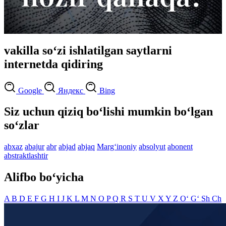
vakilla so‘zi ishlatilgan saytlarni
internetda qidiring
Google
Яндекс
Bing
Siz uchun qiziq bo‘lishi mumkin bo‘lgan
so‘zlar
abxaz
abajur
abr
abjad
abjaq
Marg‘inoniy
absolyut
abonent
abstraktlashtir
Alifbo bo‘yicha
A
B
D
E
F
G
H
I
J
K
L
M
N
O
P
Q
R
S
T
U
V
X
Y
Z
O‘
G‘
Sh
Ch