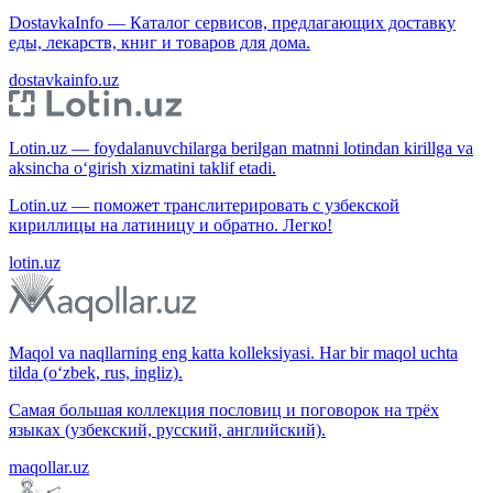
DostavkaInfo — Каталог сервисов, предлагающих доставку
еды, лекарств, книг и товаров для дома.
dostavkainfo.uz
Lotin.uz — foydalanuvchilarga berilgan matnni lotindan kirillga va
aksincha o‘girish xizmatini taklif etadi.
Lotin.uz — поможет транслитерировать с узбекской
кириллицы на латиницу и обратно. Легко!
lotin.uz
Maqol va naqllarning eng katta kolleksiyasi. Har bir maqol uchta
tilda (o‘zbek, rus, ingliz).
Самая большая коллекция пословиц и поговорок на трёх
языках (узбекский, русский, английский).
maqollar.uz