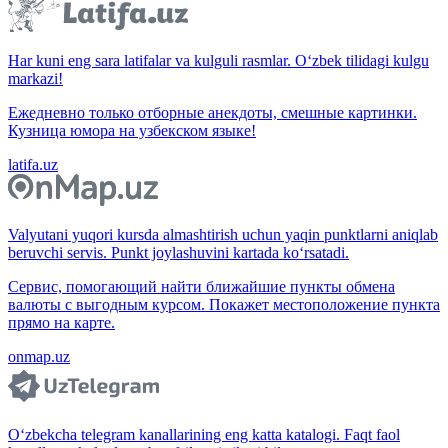
Har kuni eng sara latifalar va kulguli rasmlar. O‘zbek tilidagi kulgu
markazi!
Ежедневно только отборные анекдоты, смешные картинки.
Кузница юмора на узбекском языке!
latifa.uz
Valyutani yuqori kursda almashtirish uchun yaqin punktlarni aniqlab
beruvchi servis. Punkt joylashuvini kartada ko‘rsatadi.
Сервис, помогающий найти ближайшие пункты обмена
валюты с выгодным курсом. Покажет местоположение пункта
прямо на карте.
onmap.uz
O‘zbekcha telegram kanallarining eng katta katalogi. Faqt faol