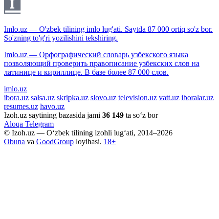
Imlo.uz — O'zbek tilining imlo lug'ati. Saytda 87 000 ortiq so'z bor.
So'zning to'g'ri yozilishini tekshiring.
Imlo.uz — Орфографический словарь узбекского языка
позволяющий проверить правописание узбекских слов на
латинице и кириллице. В базе более 87 000 слов.
imlo.uz
ibora.uz
salsa.uz
skripka.uz
slovo.uz
television.uz
vatt.uz
iboralar.uz
resumes.uz
havo.uz
Izoh.uz saytining bazasida jami
36 149
ta so‘z bor
Aloqa
Telegram
© Izoh.uz — O‘zbek tilining izohli lug‘ati, 2014–2026
Obuna
va
GoodGroup
loyihasi.
18+