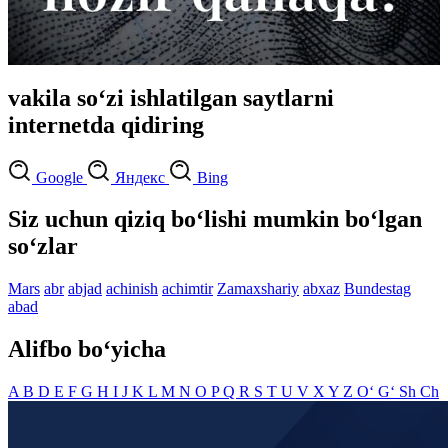
vakila so‘zi ishlatilgan saytlarni
internetda qidiring
Google
Яндекс
Bing
Siz uchun qiziq bo‘lishi mumkin bo‘lgan
so‘zlar
Mars
abr
abjad
achinish
achimtir
Zamaxshariy
abxaz
Bundestag
abad
Alifbo bo‘yicha
A
B
D
E
F
G
H
I
J
K
L
M
N
O
P
Q
R
S
T
U
V
X
Y
Z
O‘
G‘
Sh
Ch