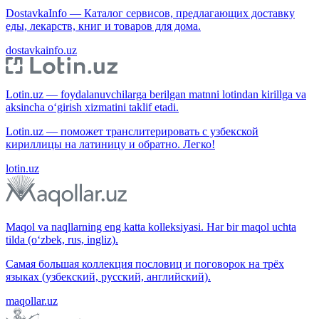
DostavkaInfo — Каталог сервисов, предлагающих доставку
еды, лекарств, книг и товаров для дома.
dostavkainfo.uz
Lotin.uz — foydalanuvchilarga berilgan matnni lotindan kirillga va
aksincha o‘girish xizmatini taklif etadi.
Lotin.uz — поможет транслитерировать с узбекской
кириллицы на латиницу и обратно. Легко!
lotin.uz
Maqol va naqllarning eng katta kolleksiyasi. Har bir maqol uchta
tilda (o‘zbek, rus, ingliz).
Самая большая коллекция пословиц и поговорок на трёх
языках (узбекский, русский, английский).
maqollar.uz