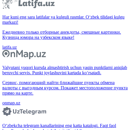
Har kuni eng sara latifalar va kulguli rasmlar. O‘zbek tilidagi kulgu
markazi!
Ежедневно только отборные анекдоты, смешные картинки.
Кузница юмора на узбекском языке!
latifa.uz
Valyutani yuqori kursda almashtirish uchun yaqin punktlarni aniqlab
beruvchi servis. Punkt joylashuvini kartada ko‘rsatadi.
Сервис, помогающий найти ближайшие пункты обмена
валюты с выгодным курсом. Покажет местоположение пункта
прямо на карте.
onmap.uz
O‘zbekcha telegram kanallarining eng katta katalogi. Faqt faol