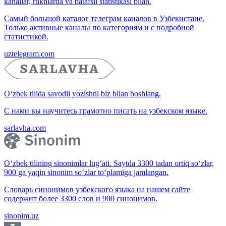
kanallar, ruknlarda va batafsil statistikasi bilan.
Самый большой каталог телеграм каналов в Узбекистане.
Только активные каналы по категориям и с подробной
статистикой.
uztelegram.com
O‘zbek tilida savodli yozishni biz bilan boshlang.
С нами вы научитесь грамотно писать на узбекском языке.
sarlavha.com
O‘zbek tilining sinonimlar lug‘ati. Saytda 3300 tadan ortiq so‘zlar,
900 ga yaqin sinonim so‘zlar to‘plamiga jamlangan.
Словарь синонимов узбекского языка на нашем сайте
содержит более 3300 слов и 900 синонимов.
sinonim.uz