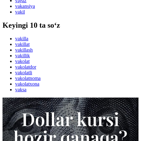
vajsiz
vakansiya
vakil
Keyingi 10 ta so‘z
vakilla
vakillat
vakillash
vakillik
vakolat
vakolatdor
vakolatli
vakolatnoma
vakolatxona
vaksa