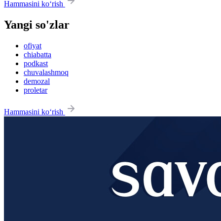
Hammasini ko‘rish
Yangi so'zlar
ofiyat
chiabatta
podkast
chuvalashmoq
demozal
proletar
Hammasini ko‘rish