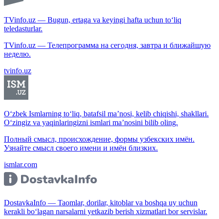
TVinfo.uz — Bugun, ertaga va keyingi hafta uchun to‘liq
teledasturlar.
TVinfo.uz — Телепрограмма на сегодня, завтра и ближайшую
неделю.
tvinfo.uz
O‘zbek Ismlarning to‘liq, batafsil ma’nosi, kelib chiqishi, shakllari.
O‘zingiz va yaqinlaringizni ismlari ma’nosini bilib oling.
Полный смысл, происхождение, формы узбекских имён.
Узнайте смысл своего имени и имён близких.
ismlar.com
DostavkaInfo — Taomlar, dorilar, kitoblar va boshqa uy uchun
kerakli bo‘lagan narsalarni yetkazib berish xizmatlari bor servislar.