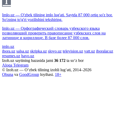
Imlo.uz — O'zbek tilining imlo lug'ati. Saytda 87 000 ortiq so'z bor.
So'zning to'g'ri yozilishini tekshiring.
Imlo.uz — Орфографический словарь узбекского языка
позволяющий проверить правописание узбекских слов на
латинице и кириллице. В базе более 87 000 слов.
imlo.uz
ibora.uz
salsa.uz
skripka.uz
slovo.uz
television.uz
vatt.uz
iboralar.uz
resumes.uz
havo.uz
Izoh.uz saytining bazasida jami
36 172
ta so‘z bor
Aloqa
Telegram
© Izoh.uz — O‘zbek tilining izohli lug‘ati, 2014–2026
Obuna
va
GoodGroup
loyihasi.
18+