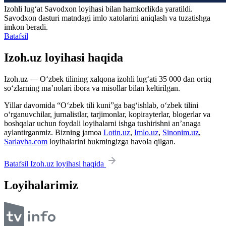
Izohli lugʻat
Savodxon
loyihasi bilan hamkorlikda yaratildi.
Savodxon dasturi matndagi imlo xatolarini aniqlash va tuzatishga
imkon beradi.
Batafsil
Izoh.uz loyihasi haqida
Izoh.uz — O‘zbek tilining xalqona izohli lug‘ati 35 000 dan ortiq
so‘zlarning ma’nolari ibora va misollar bilan keltirilgan.
Yillar davomida “O‘zbek tili kuni”ga bag‘ishlab, o‘zbek tilini
o‘rganuvchilar, jurnalistlar, tarjimonlar, kopirayterlar, blogerlar va
boshqalar uchun foydali loyihalarni ishga tushirishni an’anaga
aylantirganmiz. Bizning jamoa
Lotin.uz
,
Imlo.uz
,
Sinonim.uz
,
Sarlavha.com
loyihalarini hukmingizga havola qilgan.
Batafsil Izoh.uz loyihasi haqida
Loyihalarimiz