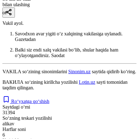
bilan ulashing
ot
Vakil ayol.
Savodxon avar yigiti oʻz xalqining vakilasiga uylanadi.
Gazetadan
Balki siz endi xalq vakilasi boʻlib, shular haqida ham
oʻylayotgandirsiz.
Saodat
VAKILA
so‘zining sinonimlarini
Sinonim.uz
saytida qidirib ko‘ring.
ВАКИЛА
so‘zining kirillcha yozilishi
Lotin.uz
sayti tomonidan
taqdim qilingan.
Ro‘yxatga qo‘shish
Saytdagi o‘rni
31394
So‘zning teskari yozilishi
alikav
Harflar soni
6