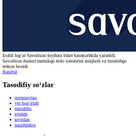
Izohli lugʻat
Savodxon
loyihasi bilan hamkorlikda yaratildi.
Savodxon dasturi matndagi imlo xatolarini aniqlash va tuzatishga
imkon beradi.
Batafsil
Tasodifiy so‘zlar
qoraquyruq
yer bag‘irlab
murabbo
erishtir
tayinlan
naqshinkor