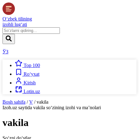
O‘zbek tilining
izohli lug‘ati
ЎЗ
Top 100
Ro‘yxat
Kirish
Lotin.uz
Bosh sahifa
/
V
/
vakila
Izoh.uz
saytida
vakila
so‘zining izohi va ma’nolari
vakila
So‘zni do‘stlar