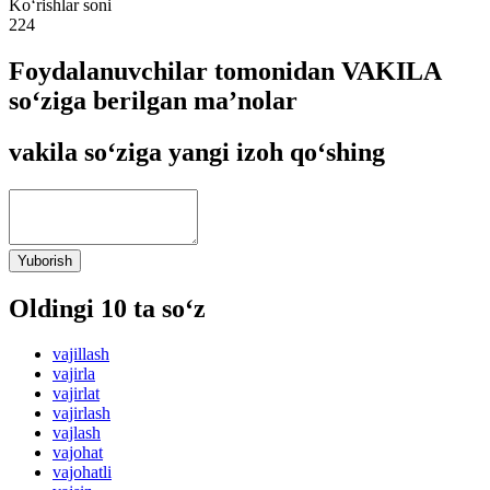
Ko‘rishlar soni
224
Foydalanuvchilar tomonidan VAKILA
so‘ziga berilgan ma’nolar
vakila so‘ziga yangi izoh qo‘shing
Yuborish
Oldingi 10 ta so‘z
vajillash
vajirla
vajirlat
vajirlash
vajlash
vajohat
vajohatli