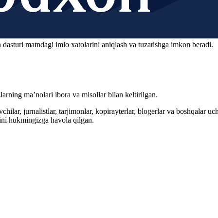
 dasturi matndagi imlo xatolarini aniqlash va tuzatishga imkon beradi.
arning ma’nolari ibora va misollar bilan keltirilgan.
hilar, jurnalistlar, tarjimonlar, kopirayterlar, blogerlar va boshqalar u
ini hukmingizga havola qilgan.