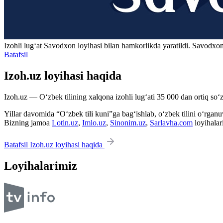
Izohli lugʻat
Savodxon
loyihasi bilan hamkorlikda yaratildi. Savodxon
Batafsil
Izoh.uz loyihasi haqida
Izoh.uz — O‘zbek tilining xalqona izohli lug‘ati 35 000 dan ortiq so‘zl
Yillar davomida “O‘zbek tili kuni”ga bag‘ishlab, o‘zbek tilini o‘rganuvc
Bizning jamoa
Lotin.uz
,
Imlo.uz
,
Sinonim.uz
,
Sarlavha.com
loyihalar
Batafsil Izoh.uz loyihasi haqida
Loyihalarimiz