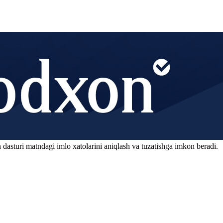
 dasturi matndagi imlo xatolarini aniqlash va tuzatishga imkon beradi.