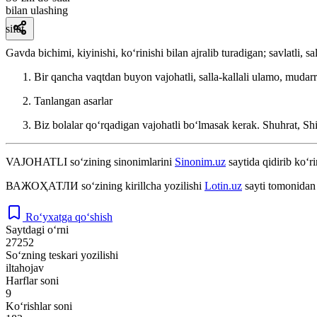
bilan ulashing
sifat
Gavda bichimi, kiyinishi, koʻrinishi bilan ajralib turadigan; savlatli, sal
Bir qancha vaqtdan buyon vajohatli, salla-kallali ulamo, mudarr
Tanlangan asarlar
Biz bolalar qoʻrqadigan vajohatli boʻlmasak kerak.
Shuhrat, Shin
VAJOHATLI
so‘zining sinonimlarini
Sinonim.uz
saytida qidirib ko‘ri
ВАЖОҲАТЛИ
so‘zining kirillcha yozilishi
Lotin.uz
sayti tomonidan 
Ro‘yxatga qo‘shish
Saytdagi o‘rni
27252
So‘zning teskari yozilishi
iltahojav
Harflar soni
9
Ko‘rishlar soni