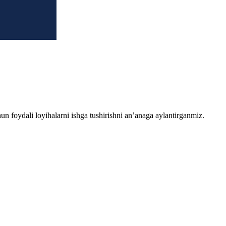
chun foydali loyihalarni ishga tushirishni an’anaga aylantirganmiz.