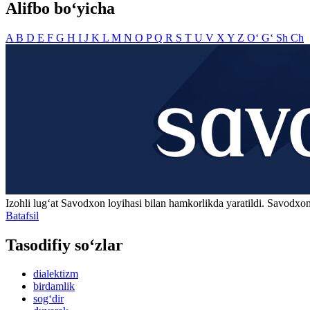
Alifbo bo‘yicha
A
B
D
E
F
G
H
I
J
K
L
M
N
O
P
Q
R
S
T
U
V
X
Y
Z
O‘
G‘
Sh
Ch
Izohli lugʻat
Savodxon
loyihasi bilan hamkorlikda yaratildi. Savodxon
Batafsil
Tasodifiy so‘zlar
dialektizm
birdamlik
sog‘dir