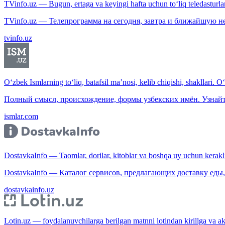
TVinfo.uz — Bugun, ertaga va keyingi hafta uchun to‘liq teledasturlar
TVinfo.uz — Телепрограмма на сегодня, завтра и ближайшую н
tvinfo.uz
O‘zbek Ismlarning to‘liq, batafsil ma’nosi, kelib chiqishi, shakllari. O
Полный смысл, происхождение, формы узбекских имён. Узнайт
ismlar.com
DostavkaInfo — Taomlar, dorilar, kitoblar va boshqa uy uchun kerakli b
DostavkaInfo — Каталог сервисов, предлагающих доставку еды, 
dostavkainfo.uz
Lotin.uz — foydalanuvchilarga berilgan matnni lotindan kirillga va aksi