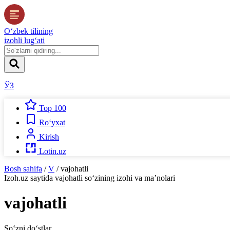
O‘zbek tilining
izohli lug‘ati
ЎЗ
Top 100
Ro‘yxat
Kirish
Lotin.uz
Bosh sahifa
/
V
/
vajohatli
Izoh.uz
saytida
vajohatli
so‘zining izohi va ma’nolari
vajohatli
So‘zni do‘stlar