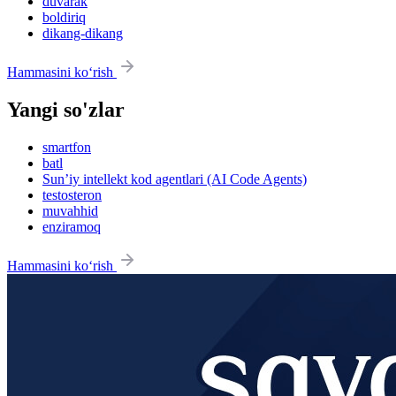
duvarak
boldiriq
dikang-dikang
Hammasini ko‘rish
Yangi so'zlar
smartfon
batl
Sun’iy intellekt kod agentlari (AI Code Agents)
testosteron
muvahhid
enziramoq
Hammasini ko‘rish