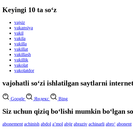
Keyingi 10 ta so‘z
vajsiz
vakansiya
vakil
vakila
vakilla
vakillat
vakillash
vakillik
vakolat
vakolatdor
vajohatli so‘zi ishlatilgan saytlarni interne
Google
Яндекс
Bing
Siz uchun qiziq bo‘lishi mumkin bo‘lgan so
abonement
achinish
abdol
aʼmol
abjir
abraziv
achinarli
abro‘
abonent