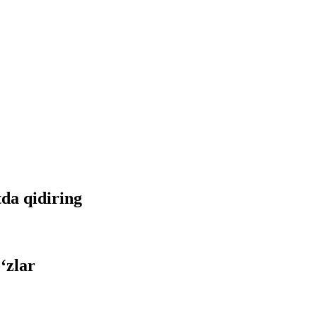
tda qidiring
‘zlar