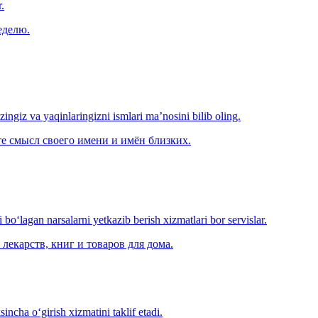
.
еделю.
‘zingiz va yaqinlaringizni ismlari ma’nosini bilib oling.
е смысл своего имени и имён близких.
o‘lagan narsalarni yetkazib berish xizmatlari bor servislar.
лекарств, книг и товаров для дома.
ncha o‘girish xizmatini taklif etadi.