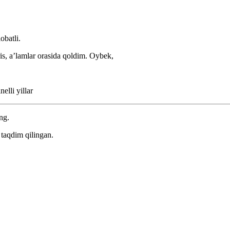
obatli.
is, aʼlamlar orasida qoldim.
Oybek,
elli yillar
ng.
taqdim qilingan.