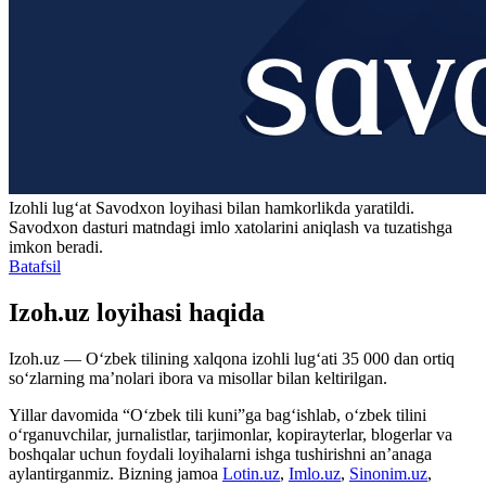
Izohli lugʻat
Savodxon
loyihasi bilan hamkorlikda yaratildi.
Savodxon dasturi matndagi imlo xatolarini aniqlash va tuzatishga
imkon beradi.
Batafsil
Izoh.uz loyihasi haqida
Izoh.uz — O‘zbek tilining xalqona izohli lug‘ati 35 000 dan ortiq
so‘zlarning ma’nolari ibora va misollar bilan keltirilgan.
Yillar davomida “O‘zbek tili kuni”ga bag‘ishlab, o‘zbek tilini
o‘rganuvchilar, jurnalistlar, tarjimonlar, kopirayterlar, blogerlar va
boshqalar uchun foydali loyihalarni ishga tushirishni an’anaga
aylantirganmiz. Bizning jamoa
Lotin.uz
,
Imlo.uz
,
Sinonim.uz
,