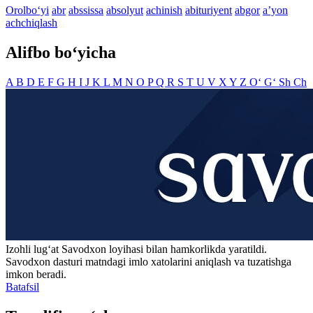
Orolbo‘yi
abr
abssissa
absolyut
achinish
abituriyent
abgor
aʼyon
achchiqlash
Alifbo bo‘yicha
A
B
D
E
F
G
H
I
J
K
L
M
N
O
P
Q
R
S
T
U
V
X
Y
Z
O‘
G‘
Sh
Ch
Izohli lugʻat
Savodxon
loyihasi bilan hamkorlikda yaratildi.
Savodxon dasturi matndagi imlo xatolarini aniqlash va tuzatishga
imkon beradi.
Batafsil