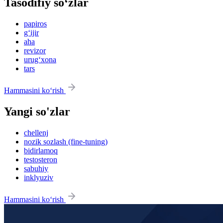
Tasodifiy so‘zlar
papiros
g‘ijir
aha
revizor
urug‘xona
tars
Hammasini ko‘rish
Yangi so'zlar
chellenj
nozik sozlash (fine-tuning)
bidirlamoq
testosteron
sabuhiy
inklyuziv
Hammasini ko‘rish