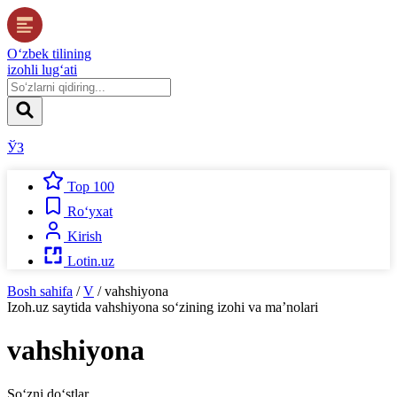
O‘zbek tilining
izohli lug‘ati
ЎЗ
Top 100
Ro‘yxat
Kirish
Lotin.uz
Bosh sahifa
/
V
/
vahshiyona
Izoh.uz
saytida
vahshiyona
so‘zining izohi va ma’nolari
vahshiyona
So‘zni do‘stlar