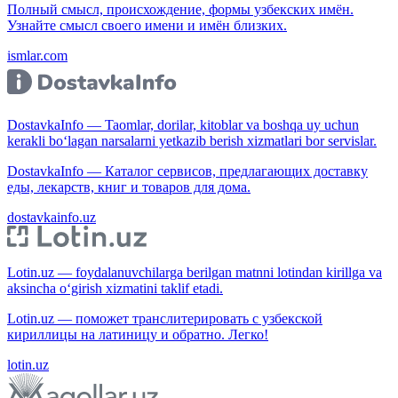
Полный смысл, происхождение, формы узбекских имён.
Узнайте смысл своего имени и имён близких.
ismlar.com
DostavkaInfo — Taomlar, dorilar, kitoblar va boshqa uy uchun
kerakli bo‘lagan narsalarni yetkazib berish xizmatlari bor servislar.
DostavkaInfo — Каталог сервисов, предлагающих доставку
еды, лекарств, книг и товаров для дома.
dostavkainfo.uz
Lotin.uz — foydalanuvchilarga berilgan matnni lotindan kirillga va
aksincha o‘girish xizmatini taklif etadi.
Lotin.uz — поможет транслитерировать с узбекской
кириллицы на латиницу и обратно. Легко!
lotin.uz