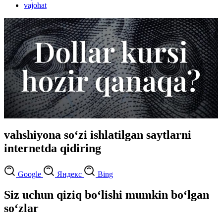
vajohat
vahshiyona so‘zi ishlatilgan saytlarni
internetda qidiring
Google
Яндекс
Bing
Siz uchun qiziq bo‘lishi mumkin bo‘lgan
so‘zlar