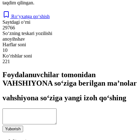
taqdim qilingan.
Ro‘yxatga qo‘shish
Saytdagi o‘rni
29766
So‘zning teskari yozilishi
anoyihshav
Harflar soni
10
Ko‘rishlar soni
221
Foydalanuvchilar tomonidan
VAHSHIYONA so‘ziga berilgan ma’nolar
vahshiyona so‘ziga yangi izoh qo‘shing
Yuborish