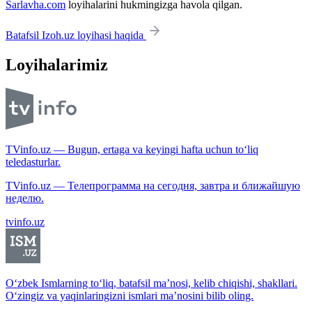
Sarlavha.com
loyihalarini hukmingizga havola qilgan.
Batafsil Izoh.uz loyihasi haqida
Loyihalarimiz
TVinfo.uz — Bugun, ertaga va keyingi hafta uchun to‘liq
teledasturlar.
TVinfo.uz — Телепрограмма на сегодня, завтра и ближайшую
неделю.
tvinfo.uz
O‘zbek Ismlarning to‘liq, batafsil ma’nosi, kelib chiqishi, shakllari.
O‘zingiz va yaqinlaringizni ismlari ma’nosini bilib oling.