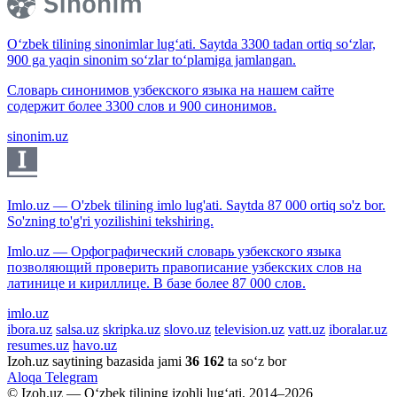
O‘zbek tilining sinonimlar lug‘ati. Saytda 3300 tadan ortiq so‘zlar,
900 ga yaqin sinonim so‘zlar to‘plamiga jamlangan.
Словарь синонимов узбекского языка на нашем сайте
содержит более 3300 слов и 900 синонимов.
sinonim.uz
Imlo.uz — O'zbek tilining imlo lug'ati. Saytda 87 000 ortiq so'z bor.
So'zning to'g'ri yozilishini tekshiring.
Imlo.uz — Орфографический словарь узбекского языка
позволяющий проверить правописание узбекских слов на
латинице и кириллице. В базе более 87 000 слов.
imlo.uz
ibora.uz
salsa.uz
skripka.uz
slovo.uz
television.uz
vatt.uz
iboralar.uz
resumes.uz
havo.uz
Izoh.uz saytining bazasida jami
36 162
ta so‘z bor
Aloqa
Telegram
© Izoh.uz — O‘zbek tilining izohli lug‘ati, 2014–2026