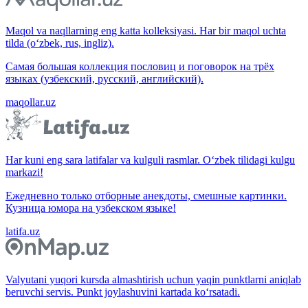
Maqol va naqllarning eng katta kolleksiyasi. Har bir maqol uchta
tilda (o‘zbek, rus, ingliz).
Самая большая коллекция пословиц и поговорок на трёх
языках (узбекский, русский, английский).
maqollar.uz
Har kuni eng sara latifalar va kulguli rasmlar. O‘zbek tilidagi kulgu
markazi!
Ежедневно только отборные анекдоты, смешные картинки.
Кузница юмора на узбекском языке!
latifa.uz
Valyutani yuqori kursda almashtirish uchun yaqin punktlarni aniqlab
beruvchi servis. Punkt joylashuvini kartada ko‘rsatadi.