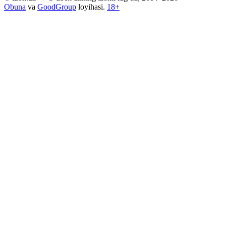
Obuna
va
GoodGroup
loyihasi.
18+