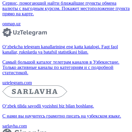
Сервис, помогающий найти ближайшие пункты обмена
валюты с выгодным курсом. Покажет местоположение пункта
прямо на карте.
onmap.uz
O‘zbekcha telegram kanallarining eng katta katalogi. Faqt faol
kanallar, ruknlarda va batafsil statistikasi bilan.
Самый большой каталог телеграм каналов в Узбекистане.
Только активные каналы по категориям и с подробной
статистикой.
uztelegram.com
O‘zbek tilida savodli yozishni biz bilan boshlang.
С нами вы научитесь грамотно писать на узбекском языке.
sarlavha.com