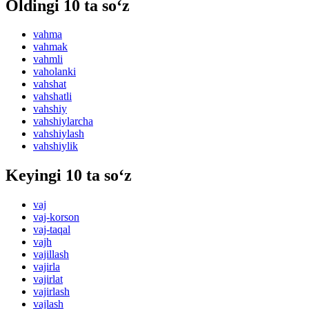
Oldingi 10 ta so‘z
vahma
vahmak
vahmli
vaholanki
vahshat
vahshatli
vahshiy
vahshiylarcha
vahshiylash
vahshiylik
Keyingi 10 ta so‘z
vaj
vaj-korson
vaj-taqal
vajh
vajillash
vajirla
vajirlat
vajirlash
vajlash