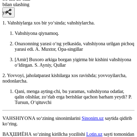
bilan ulashing
ys
1. Vahshiylarga xos bir yoʻsinda; vahshiylarcha.
Vahshiyona qiynamoq.
Onaxonning yarasi oʻng yelkasida, vahshiyona urilgan pichoq
yarasi edi.
A. Muxtor, Opa-singillar
[Amir] Buxoro arkiga borgan yigirma bir kishini vahshiyona
oʻldirgan.
S. Ayniy, Qullar
2. Yovvoyi, jaholatparast kishilarga xos ravishda; yovvoyilarcha,
nodonlarcha.
Qani, menga ayting-chi, bu yaramas, vahshiyona odatlar,
qalin olishlar, zoʻrlab erga berishlar qachon barham yeydi?
P.
Tursun, Oʻqituvchi
VAHSHIYONA
so‘zining sinonimlarini
Sinonim.uz
saytida qidirib
ko‘ring.
ВАҲШИЁНА
so‘zining kirillcha yozilishi
Lotin.uz
sayti tomonidan