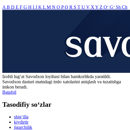
A
B
D
E
F
G
H
I
J
K
L
M
N
O
P
Q
R
S
T
U
V
X
Y
Z
O‘
G‘
Sh
Ch
Izohli lugʻat
Savodxon
loyihasi bilan hamkorlikda yaratildi.
Savodxon dasturi matndagi imlo xatolarini aniqlash va tuzatishga
imkon beradi.
Batafsil
Tasodifiy so‘zlar
shig‘illa
kiydirtir
jigarchilik