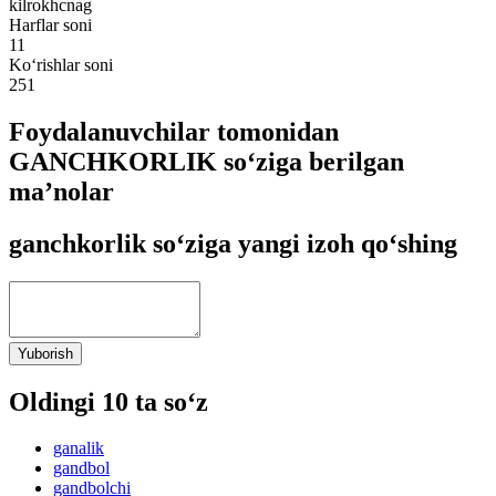
kilrokhcnag
Harflar soni
11
Ko‘rishlar soni
251
Foydalanuvchilar tomonidan
GANCHKORLIK so‘ziga berilgan
ma’nolar
ganchkorlik so‘ziga yangi izoh qo‘shing
Yuborish
Oldingi 10 ta so‘z
ganalik
gandbol
gandbolchi