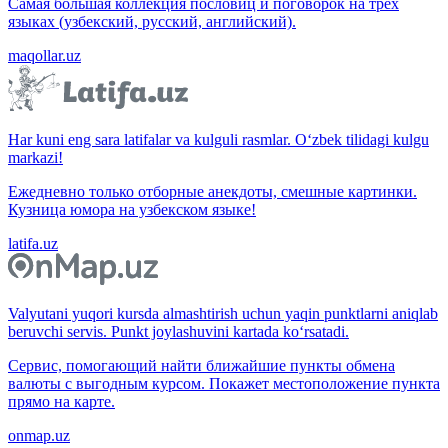
Самая большая коллекция пословиц и поговорок на трёх
языках (узбекский, русский, английский).
maqollar.uz
Har kuni eng sara latifalar va kulguli rasmlar. O‘zbek tilidagi kulgu
markazi!
Ежедневно только отборные анекдоты, смешные картинки.
Кузница юмора на узбекском языке!
latifa.uz
Valyutani yuqori kursda almashtirish uchun yaqin punktlarni aniqlab
beruvchi servis. Punkt joylashuvini kartada ko‘rsatadi.
Сервис, помогающий найти ближайшие пункты обмена
валюты с выгодным курсом. Покажет местоположение пункта
прямо на карте.
onmap.uz