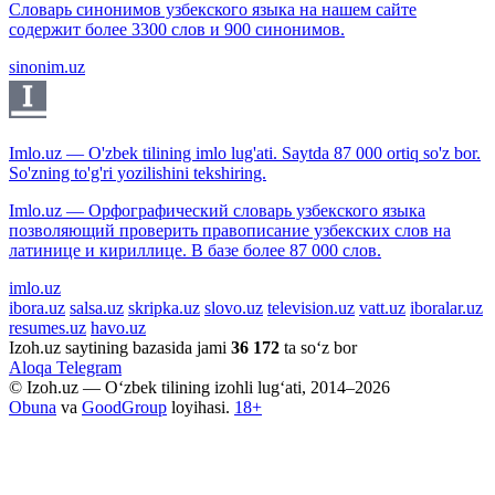
Словарь синонимов узбекского языка на нашем сайте
содержит более 3300 слов и 900 синонимов.
sinonim.uz
Imlo.uz — O'zbek tilining imlo lug'ati. Saytda 87 000 ortiq so'z bor.
So'zning to'g'ri yozilishini tekshiring.
Imlo.uz — Орфографический словарь узбекского языка
позволяющий проверить правописание узбекских слов на
латинице и кириллице. В базе более 87 000 слов.
imlo.uz
ibora.uz
salsa.uz
skripka.uz
slovo.uz
television.uz
vatt.uz
iboralar.uz
resumes.uz
havo.uz
Izoh.uz saytining bazasida jami
36 172
ta so‘z bor
Aloqa
Telegram
© Izoh.uz — O‘zbek tilining izohli lug‘ati, 2014–2026
Obuna
va
GoodGroup
loyihasi.
18+