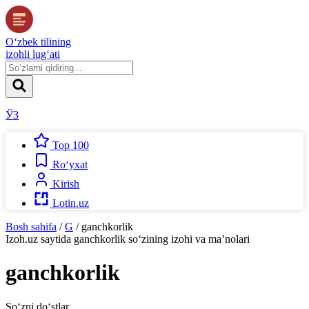
O‘zbek tilining
izohli lug‘ati
ЎЗ
Top 100
Ro‘yxat
Kirish
Lotin.uz
Bosh sahifa
/
G
/
ganchkorlik
Izoh.uz
saytida
ganchkorlik
so‘zining izohi va ma’nolari
ganchkorlik
So‘zni do‘stlar