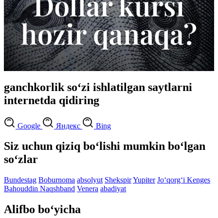
ganchkorlik so‘zi ishlatilgan saytlarni
internetda qidiring
Google
Яндекс
Bing
Siz uchun qiziq bo‘lishi mumkin bo‘lgan
so‘zlar
Bundestag
Boburnoma
absolyut
Shekspir
Yupiter
Jo‘qorg‘i Kenges
Bahouddin Naqshband
Venera
abadiyat
Alifbo bo‘yicha