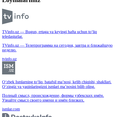
TVinfo.uz — Bugun, ertaga va keyingi hafta uchun to‘liq
teledasturlar.
TVinfo.uz — Телепрограмма на сегодня, завтра и ближайшую
неделю.
tvinfo.uz
O‘zbek Ismlarning to‘liq, batafsil ma’nosi, kelib chiqishi, shakllari.
O‘zingiz va yaqinlaringizni ismlari ma’nosini bilib oling.
Полный смысл, происхождение, формы узбекских имён.
Узнайте смысл своего имени и имён близких.
ismlar.com