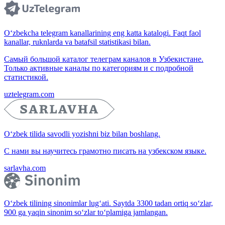
O‘zbekcha telegram kanallarining eng katta katalogi. Faqt faol
kanallar, ruknlarda va batafsil statistikasi bilan.
Самый большой каталог телеграм каналов в Узбекистане.
Только активные каналы по категориям и с подробной
статистикой.
uztelegram.com
O‘zbek tilida savodli yozishni biz bilan boshlang.
С нами вы научитесь грамотно писать на узбекском языке.
sarlavha.com
O‘zbek tilining sinonimlar lug‘ati. Saytda 3300 tadan ortiq so‘zlar,
900 ga yaqin sinonim so‘zlar to‘plamiga jamlangan.