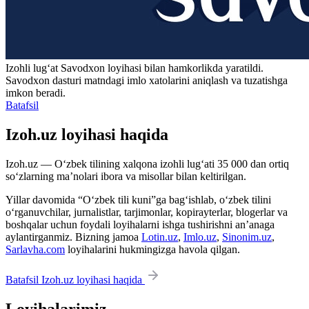
Izohli lugʻat
Savodxon
loyihasi bilan hamkorlikda yaratildi.
Savodxon dasturi matndagi imlo xatolarini aniqlash va tuzatishga
imkon beradi.
Batafsil
Izoh.uz loyihasi haqida
Izoh.uz — O‘zbek tilining xalqona izohli lug‘ati 35 000 dan ortiq
so‘zlarning ma’nolari ibora va misollar bilan keltirilgan.
Yillar davomida “O‘zbek tili kuni”ga bag‘ishlab, o‘zbek tilini
o‘rganuvchilar, jurnalistlar, tarjimonlar, kopirayterlar, blogerlar va
boshqalar uchun foydali loyihalarni ishga tushirishni an’anaga
aylantirganmiz. Bizning jamoa
Lotin.uz
,
Imlo.uz
,
Sinonim.uz
,
Sarlavha.com
loyihalarini hukmingizga havola qilgan.
Batafsil Izoh.uz loyihasi haqida
Loyihalarimiz