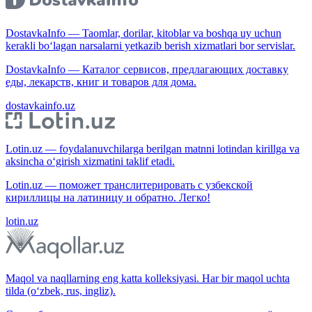
DostavkaInfo — Taomlar, dorilar, kitoblar va boshqa uy uchun
kerakli bo‘lagan narsalarni yetkazib berish xizmatlari bor servislar.
DostavkaInfo — Каталог сервисов, предлагающих доставку
еды, лекарств, книг и товаров для дома.
dostavkainfo.uz
Lotin.uz — foydalanuvchilarga berilgan matnni lotindan kirillga va
aksincha o‘girish xizmatini taklif etadi.
Lotin.uz — поможет транслитерировать с узбекской
кириллицы на латиницу и обратно. Легко!
lotin.uz
Maqol va naqllarning eng katta kolleksiyasi. Har bir maqol uchta
tilda (o‘zbek, rus, ingliz).