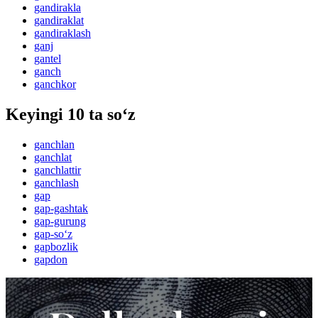
gandirakla
gandiraklat
gandiraklash
ganj
gantel
ganch
ganchkor
Keyingi 10 ta so‘z
ganchlan
ganchlat
ganchlattir
ganchlash
gap
gap-gashtak
gap-gurung
gap-so‘z
gapbozlik
gapdon