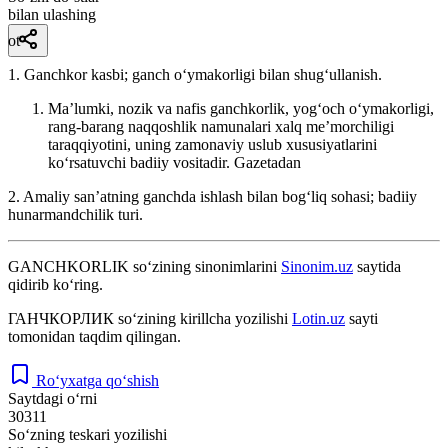
bilan ulashing
ot
1. Ganchkor kasbi; ganch oʻymakorligi bilan shugʻullanish.
Maʼlumki, nozik va nafis ganchkorlik, yogʻoch oʻymakorligi,
rang-barang naqqoshlik namunalari xalq meʼmorchiligi
taraqqiyotini, uning zamonaviy uslub xususiyatlarini
koʻrsatuvchi badiiy vositadir.
Gazetadan
2. Amaliy sanʼatning ganchda ishlash bilan bogʻliq sohasi; badiiy
hunarmandchilik turi.
GANCHKORLIK
so‘zining sinonimlarini
Sinonim.uz
saytida
qidirib ko‘ring.
ГАНЧКОРЛИК
so‘zining kirillcha yozilishi
Lotin.uz
sayti
tomonidan taqdim qilingan.
Ro‘yxatga qo‘shish
Saytdagi o‘rni
30311
So‘zning teskari yozilishi