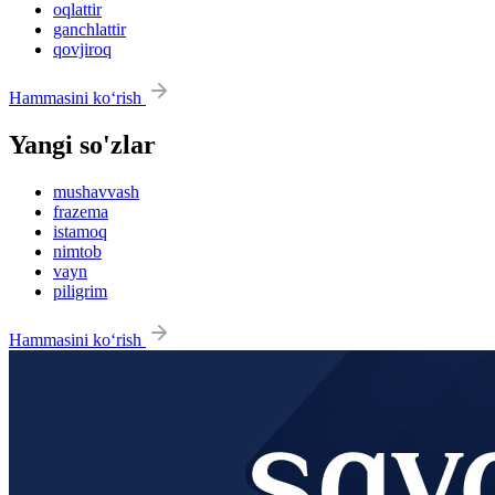
oqlattir
ganchlattir
qovjiroq
Hammasini ko‘rish
Yangi so'zlar
mushavvash
frazema
istamoq
nimtob
vayn
piligrim
Hammasini ko‘rish