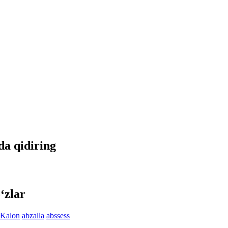
tda qidiring
‘zlar
 Kalon
abzalla
abssess