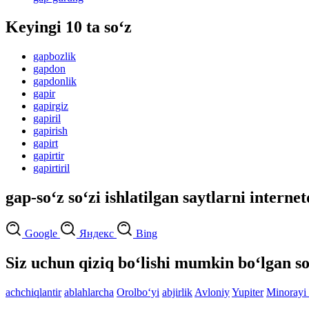
Keyingi 10 ta so‘z
gapbozlik
gapdon
gapdonlik
gapir
gapirgiz
gapiril
gapirish
gapirt
gapirtir
gapirtiril
gap-so‘z so‘zi ishlatilgan saytlarni interne
Google
Яндекс
Bing
Siz uchun qiziq bo‘lishi mumkin bo‘lgan so
achchiqlantir
ablahlarcha
Orolbo‘yi
abjirlik
Avloniy
Yupiter
Minorayi