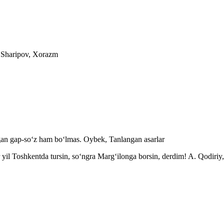
. Sharipov, Xorazm
gan gap-soʻz ham boʻlmas.
Oybek, Tanlangan asarlar
r yil Toshkentda tursin, soʻngra Margʻilonga borsin, derdim!
A. Qodiriy