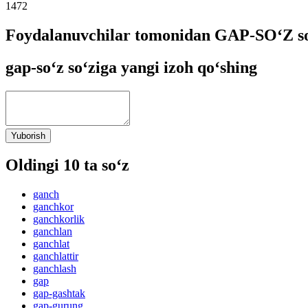
1472
Foydalanuvchilar tomonidan GAP-SO‘Z so
gap-so‘z so‘ziga yangi izoh qo‘shing
Yuborish
Oldingi 10 ta so‘z
ganch
ganchkor
ganchkorlik
ganchlan
ganchlat
ganchlattir
ganchlash
gap
gap-gashtak
gap-gurung