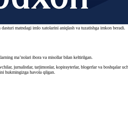
 dasturi matndagi imlo xatolarini aniqlash va tuzatishga imkon beradi.
arning ma’nolari ibora va misollar bilan keltirilgan.
hilar, jurnalistlar, tarjimonlar, kopirayterlar, blogerlar va boshqalar u
ini hukmingizga havola qilgan.