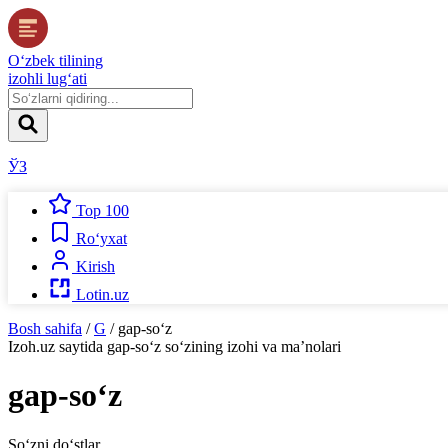
O‘zbek tilining
izohli lug‘ati
ЎЗ
Top 100
Ro‘yxat
Kirish
Lotin.uz
Bosh sahifa
/
G
/
gap-so‘z
Izoh.uz
saytida
gap-so‘z
so‘zining izohi va ma’nolari
gap-so‘z
So‘zni do‘stlar