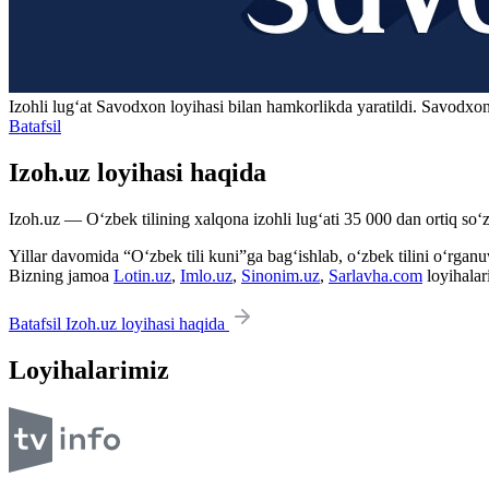
Izohli lugʻat
Savodxon
loyihasi bilan hamkorlikda yaratildi. Savodxon
Batafsil
Izoh.uz loyihasi haqida
Izoh.uz — O‘zbek tilining xalqona izohli lug‘ati 35 000 dan ortiq so‘zl
Yillar davomida “O‘zbek tili kuni”ga bag‘ishlab, o‘zbek tilini o‘rganuvc
Bizning jamoa
Lotin.uz
,
Imlo.uz
,
Sinonim.uz
,
Sarlavha.com
loyihalar
Batafsil Izoh.uz loyihasi haqida
Loyihalarimiz