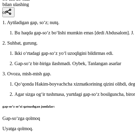
bilan ulashing
ot
1. Aytiladigan gap, soʻz; nutq.
Bu haqda gap-soʻz boʻlishi mumkin emas [dedi Abdusalom].
J
2. Suhbat, gurung.
Ikki oʻrtadagi gap-soʻz yoʻl uzoqligini bildirmas edi.
Gap-soʻz bir-biriga ilashmadi.
Oybek, Tanlangan asarlar
3. Ovoza, mish-mish gap.
Qoʻqonda Hakim-boyvachcha xizmatkorining qizini olibdi, de
Agar sizga ogʻir tushmasa, yurtdagi gap-soʻz bosilguncha, biro
gap-so‘z
soʻzi qatnashgan jumlalar:
Gap-soʻzga qolmoq
Uyatga qolmoq.