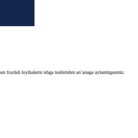
chun foydali loyihalarni ishga tushirishni an’anaga aylantirganmiz.