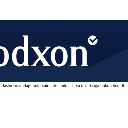
 dasturi matndagi imlo xatolarini aniqlash va tuzatishga imkon beradi.