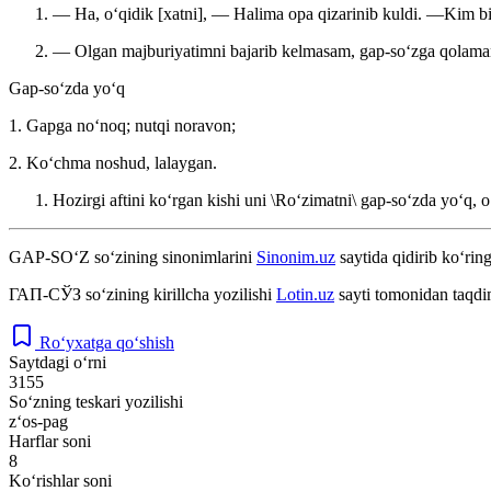
— Ha, oʻqidik [xatni], — Halima opa qizarinib kuldi. —Kim bil
— Olgan majburiyatimni bajarib kelmasam, gap-soʻzga qolama
Gap-soʻzda yoʻq
1. Gapga noʻnoq; nutqi noravon;
2. Koʻchma noshud, lalaygan.
Hozirgi aftini koʻrgan kishi uni \Roʻzimatni\ gap-soʻzda yoʻq, o
GAP-SO‘Z
so‘zining sinonimlarini
Sinonim.uz
saytida qidirib ko‘ring
ГАП-СЎЗ
so‘zining kirillcha yozilishi
Lotin.uz
sayti tomonidan taqdi
Ro‘yxatga qo‘shish
Saytdagi o‘rni
3155
So‘zning teskari yozilishi
z‘os-pag
Harflar soni
8
Ko‘rishlar soni