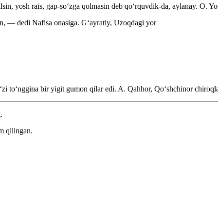
sin, yosh rais, gap-soʻzga qolmasin deb qoʻrquvdik-da, aylanay.
O. Yo
n, — dedi Nafisa onasiga.
Gʻayratiy, Uzoqdagi yor
ʻzi toʻnggina bir yigit gumon qilar edi.
A. Qahhor, Qoʻshchinor chiroqla
.
m qilingan.