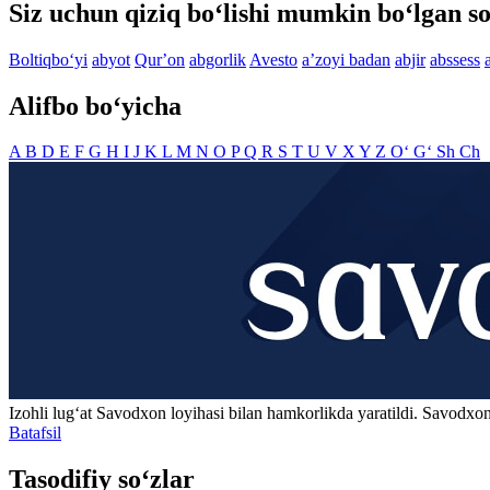
Siz uchun qiziq bo‘lishi mumkin bo‘lgan so
Boltiqbo‘yi
abyot
Qurʼon
abgorlik
Avesto
aʼzoyi badan
abjir
abssess
Alifbo bo‘yicha
A
B
D
E
F
G
H
I
J
K
L
M
N
O
P
Q
R
S
T
U
V
X
Y
Z
O‘
G‘
Sh
Ch
Izohli lugʻat
Savodxon
loyihasi bilan hamkorlikda yaratildi. Savodxon
Batafsil
Tasodifiy so‘zlar