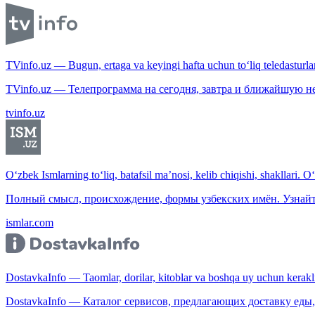
TVinfo.uz — Bugun, ertaga va keyingi hafta uchun to‘liq teledasturlar
TVinfo.uz — Телепрограмма на сегодня, завтра и ближайшую н
tvinfo.uz
O‘zbek Ismlarning to‘liq, batafsil ma’nosi, kelib chiqishi, shakllari. O
Полный смысл, происхождение, формы узбекских имён. Узнайт
ismlar.com
DostavkaInfo — Taomlar, dorilar, kitoblar va boshqa uy uchun kerakli b
DostavkaInfo — Каталог сервисов, предлагающих доставку еды, 