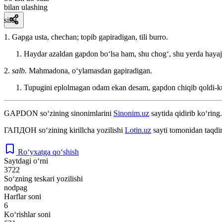
bilan ulashing
sifat
1. Gapga usta, chechan; topib gapiradigan, tili burro.
Haydar azaldan gapdon boʻlsa ham, shu chogʻ, shu yerda haya
2.
salb.
Mahmadona, oʻylamasdan gapiradigan.
Tupugini eplolmagan odam ekan desam, gapdon chiqib qoldi-ku. 
GAPDON
so‘zining sinonimlarini
Sinonim.uz
saytida qidirib ko‘ring.
ГАПДОН
so‘zining kirillcha yozilishi
Lotin.uz
sayti tomonidan taqdi
Ro‘yxatga qo‘shish
Saytdagi o‘rni
3722
So‘zning teskari yozilishi
nodpag
Harflar soni
6
Ko‘rishlar soni