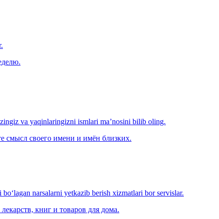
.
еделю.
‘zingiz va yaqinlaringizni ismlari ma’nosini bilib oling.
е смысл своего имени и имён близких.
o‘lagan narsalarni yetkazib berish xizmatlari bor servislar.
лекарств, книг и товаров для дома.