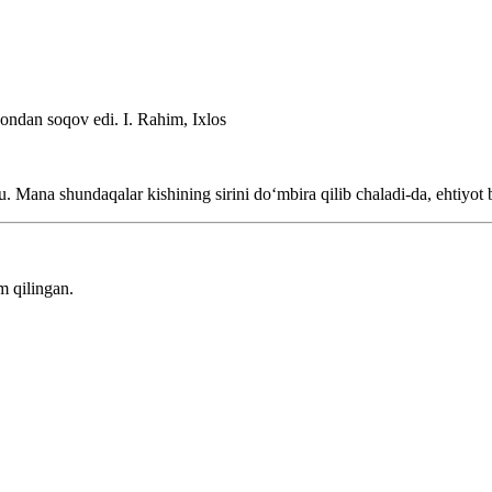
jondan soqov edi.
I. Rahim, Ixlos
Mana shundaqalar kishining sirini doʻmbira qilib chaladi-da, ehtiyot 
m qilingan.