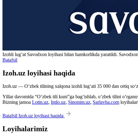
Izohli lugʻat
Savodxon
loyihasi bilan hamkorlikda yaratildi. Savodxon
Batafsil
Izoh.uz loyihasi haqida
Izoh.uz — O‘zbek tilining xalqona izohli lug‘ati 35 000 dan ortiq so‘zl
Yillar davomida “O‘zbek tili kuni”ga bag‘ishlab, o‘zbek tilini o‘rganuvc
Bizning jamoa
Lotin.uz
,
Imlo.uz
,
Sinonim.uz
,
Sarlavha.com
loyihalar
Batafsil Izoh.uz loyihasi haqida
Loyihalarimiz