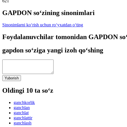
621
GAPDON so‘zining sinonimlari
Sinonimlarni ko‘rish uchun ro‘yxatdan o‘ting
Foydalanuvchilar tomonidan GAPDON so‘z
gapdon so‘ziga yangi izoh qo‘shing
Yuborish
Oldingi 10 ta so‘z
ganchkorlik
ganchlan
ganchlat
ganchlattir
ganchlash