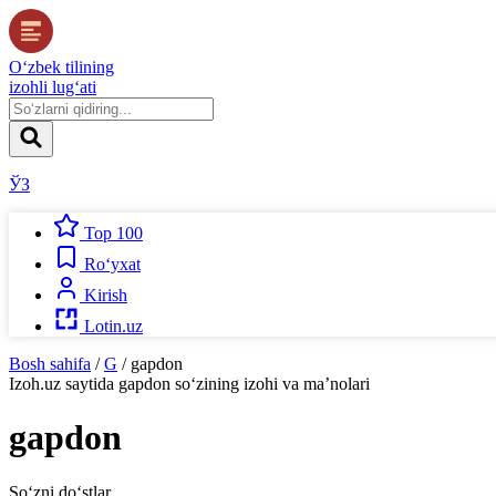
O‘zbek tilining
izohli lug‘ati
ЎЗ
Top 100
Ro‘yxat
Kirish
Lotin.uz
Bosh sahifa
/
G
/
gapdon
Izoh.uz
saytida
gapdon
so‘zining izohi va ma’nolari
gapdon
So‘zni do‘stlar