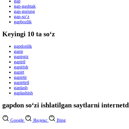
gap
gap-gashtak
gap-gurung
gap-so‘z
gapbozlik
Keyingi 10 ta so‘z
gapdonlik
gapir
gapirgiz
gapiril
gapirish
gapirt
gapirtir
gapirtiril
gaplash
gaplashish
gapdon so‘zi ishlatilgan saytlarni internetd
Google
Яндекс
Bing