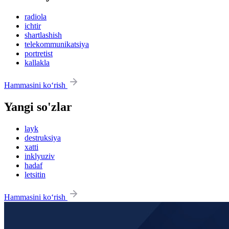
radiola
ichtir
shartlashish
telekommunikatsiya
portretist
kallakla
Hammasini ko‘rish
Yangi so'zlar
layk
destruksiya
xatti
inklyuziv
hadaf
letsitin
Hammasini ko‘rish