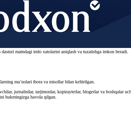
 dasturi matndagi imlo xatolarini aniqlash va tuzatishga imkon beradi.
arning ma’nolari ibora va misollar bilan keltirilgan.
hilar, jurnalistlar, tarjimonlar, kopirayterlar, blogerlar va boshqalar u
ini hukmingizga havola qilgan.