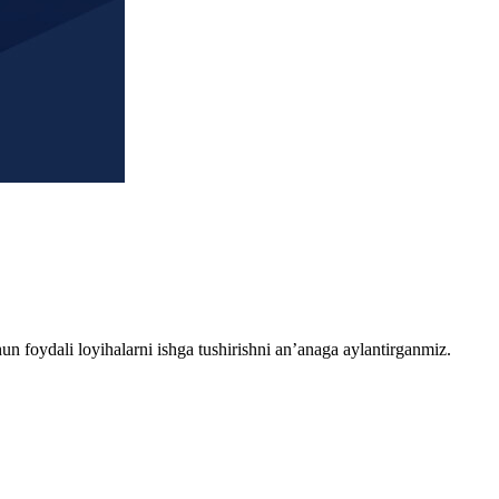
chun foydali loyihalarni ishga tushirishni an’anaga aylantirganmiz.