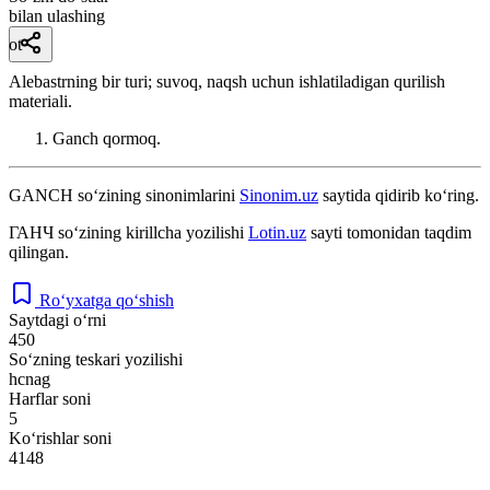
bilan ulashing
ot
Alebastrning bir turi; suvoq, naqsh uchun ishlatiladigan qurilish
materiali.
Ganch qormoq.
GANCH
so‘zining sinonimlarini
Sinonim.uz
saytida qidirib ko‘ring.
ГАНЧ
so‘zining kirillcha yozilishi
Lotin.uz
sayti tomonidan taqdim
qilingan.
Ro‘yxatga qo‘shish
Saytdagi o‘rni
450
So‘zning teskari yozilishi
hcnag
Harflar soni
5
Ko‘rishlar soni
4148