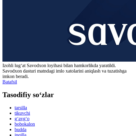
Izohli lugʻat
Savodxon
loyihasi bilan hamkorlikda yaratildi.
Savodxon dasturi matndagi imlo xatolarini aniqlash va tuzatishga
imkon beradi.
Batafsil
Tasodifiy so‘zlar
tarsilla
tikuvchi
g‘avg‘o
bobokalon
budda
inqilla