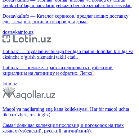
kerakli bo‘lagan narsalarni yetkazib berish xizmatlari bor servislar.
DostavkaInfo — Каталог сервисов, предлагающих доставку
еды, лекарств, книг и товаров для дома.
dostavkainfo.uz
Lotin.uz — foydalanuvchilarga berilgan matnni lotindan kirillga va
aksincha o‘girish xizmatini taklif etadi.
Lotin.uz — поможет транслитерировать с узбекской
кириллицы на латиницу и обратно. Легко!
lotin.uz
Maqol va naqllarning eng katta kolleksiyasi. Har bir maqol uchta
tilda (o‘zbek, rus, ingliz).
Самая большая коллекция пословиц и поговорок на трёх
языках (узбекский, русский, английский).