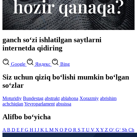
ganch so‘zi ishlatilgan saytlarni
internetda qidiring
Google
Яндекс
Bing
Siz uchun qiziq bo‘lishi mumkin bo‘lgan
so‘zlar
Moturidiy
Bundestag
abstrakt
ablahona
Xorazmiy
abrishim
achchiqlan
Yevroparlament
abssissa
Alifbo bo‘yicha
A
B
D
E
F
G
H
I
J
K
L
M
N
O
P
Q
R
S
T
U
V
X
Y
Z
O‘
G‘
Sh
Ch