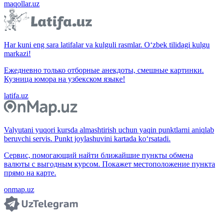
maqollar.uz
Har kuni eng sara latifalar va kulguli rasmlar. O‘zbek tilidagi kulgu
markazi!
Ежедневно только отборные анекдоты, смешные картинки.
Кузница юмора на узбекском языке!
latifa.uz
Valyutani yuqori kursda almashtirish uchun yaqin punktlarni aniqlab
beruvchi servis. Punkt joylashuvini kartada ko‘rsatadi.
Сервис, помогающий найти ближайшие пункты обмена
валюты с выгодным курсом. Покажет местоположение пункта
прямо на карте.
onmap.uz