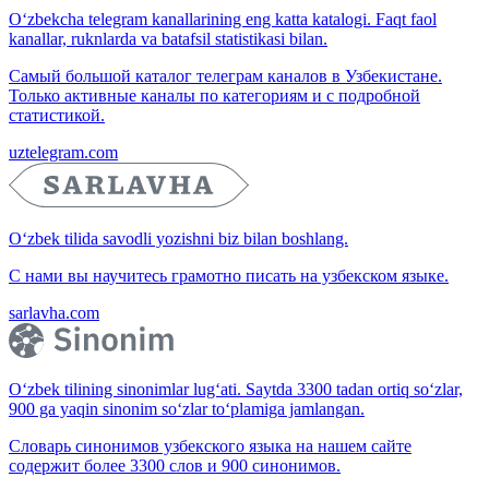
O‘zbekcha telegram kanallarining eng katta katalogi. Faqt faol
kanallar, ruknlarda va batafsil statistikasi bilan.
Самый большой каталог телеграм каналов в Узбекистане.
Только активные каналы по категориям и с подробной
статистикой.
uztelegram.com
O‘zbek tilida savodli yozishni biz bilan boshlang.
С нами вы научитесь грамотно писать на узбекском языке.
sarlavha.com
O‘zbek tilining sinonimlar lug‘ati. Saytda 3300 tadan ortiq so‘zlar,
900 ga yaqin sinonim so‘zlar to‘plamiga jamlangan.
Словарь синонимов узбекского языка на нашем сайте
содержит более 3300 слов и 900 синонимов.