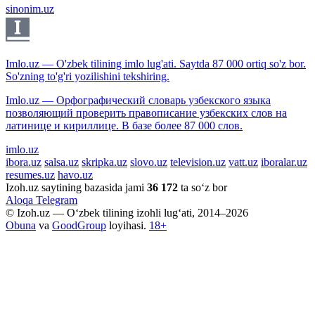
sinonim.uz
Imlo.uz — O'zbek tilining imlo lug'ati. Saytda 87 000 ortiq so'z bor.
So'zning to'g'ri yozilishini tekshiring.
Imlo.uz — Орфографический словарь узбекского языка
позволяющий проверить правописание узбекских слов на
латинице и кириллице. В базе более 87 000 слов.
imlo.uz
ibora.uz
salsa.uz
skripka.uz
slovo.uz
television.uz
vatt.uz
iboralar.uz
resumes.uz
havo.uz
Izoh.uz saytining bazasida jami
36 172
ta so‘z bor
Aloqa
Telegram
© Izoh.uz — O‘zbek tilining izohli lug‘ati, 2014–2026
Obuna
va
GoodGroup
loyihasi.
18+