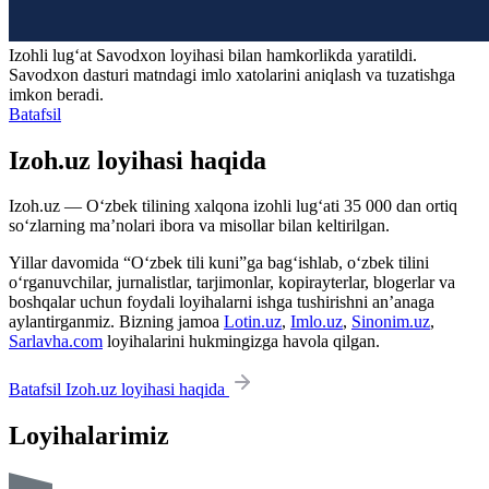
Izohli lugʻat
Savodxon
loyihasi bilan hamkorlikda yaratildi.
Savodxon dasturi matndagi imlo xatolarini aniqlash va tuzatishga
imkon beradi.
Batafsil
Izoh.uz loyihasi haqida
Izoh.uz — O‘zbek tilining xalqona izohli lug‘ati 35 000 dan ortiq
so‘zlarning ma’nolari ibora va misollar bilan keltirilgan.
Yillar davomida “O‘zbek tili kuni”ga bag‘ishlab, o‘zbek tilini
o‘rganuvchilar, jurnalistlar, tarjimonlar, kopirayterlar, blogerlar va
boshqalar uchun foydali loyihalarni ishga tushirishni an’anaga
aylantirganmiz. Bizning jamoa
Lotin.uz
,
Imlo.uz
,
Sinonim.uz
,
Sarlavha.com
loyihalarini hukmingizga havola qilgan.
Batafsil Izoh.uz loyihasi haqida
Loyihalarimiz