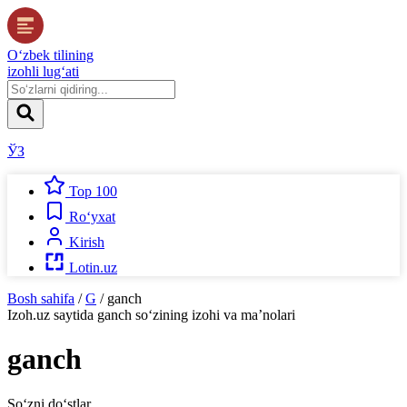
O‘zbek tilining
izohli lug‘ati
ЎЗ
Top 100
Ro‘yxat
Kirish
Lotin.uz
Bosh sahifa
/
G
/
ganch
Izoh.uz
saytida
ganch
so‘zining izohi va ma’nolari
ganch
So‘zni do‘stlar