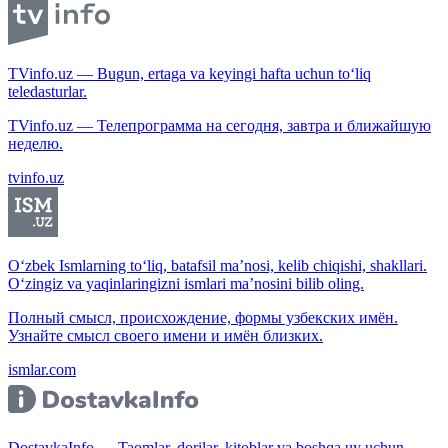
TVinfo.uz — Bugun, ertaga va keyingi hafta uchun to‘liq
teledasturlar.
TVinfo.uz — Телепрограмма на сегодня, завтра и ближайшую
неделю.
tvinfo.uz
O‘zbek Ismlarning to‘liq, batafsil ma’nosi, kelib chiqishi, shakllari.
O‘zingiz va yaqinlaringizni ismlari ma’nosini bilib oling.
Полный смысл, происхождение, формы узбекских имён.
Узнайте смысл своего имени и имён близких.
ismlar.com
DostavkaInfo — Taomlar, dorilar, kitoblar va boshqa uy uchun