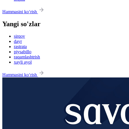
Hammasini ko‘rish
Yangi so'zlar
sirqov
dayr
rastrata
piysabillo
raqamlashtrish
xayli ayol
Hammasini ko‘rish