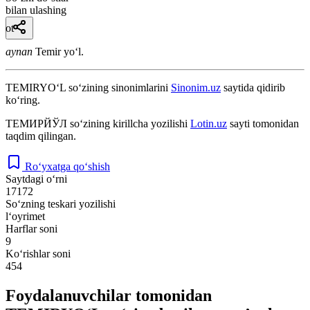
bilan ulashing
ot
aynan
Temir yoʻl.
TEMIRYO‘L
so‘zining sinonimlarini
Sinonim.uz
saytida qidirib
ko‘ring.
ТЕМИРЙЎЛ
so‘zining kirillcha yozilishi
Lotin.uz
sayti tomonidan
taqdim qilingan.
Ro‘yxatga qo‘shish
Saytdagi o‘rni
17172
So‘zning teskari yozilishi
l‘oyrimet
Harflar soni
9
Ko‘rishlar soni
454
Foydalanuvchilar tomonidan