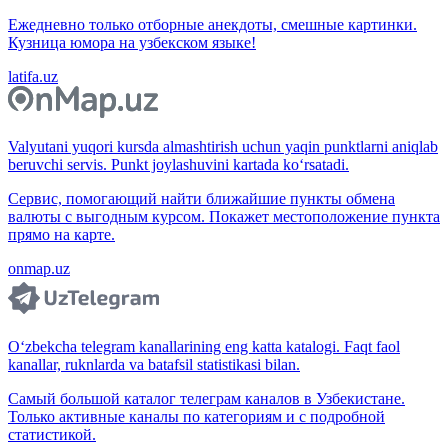
Ежедневно только отборные анекдоты, смешные картинки.
Кузница юмора на узбекском языке!
latifa.uz
Valyutani yuqori kursda almashtirish uchun yaqin punktlarni aniqlab
beruvchi servis. Punkt joylashuvini kartada ko‘rsatadi.
Сервис, помогающий найти ближайшие пункты обмена
валюты с выгодным курсом. Покажет местоположение пункта
прямо на карте.
onmap.uz
O‘zbekcha telegram kanallarining eng katta katalogi. Faqt faol
kanallar, ruknlarda va batafsil statistikasi bilan.
Самый большой каталог телеграм каналов в Узбекистане.
Только активные каналы по категориям и с подробной
статистикой.