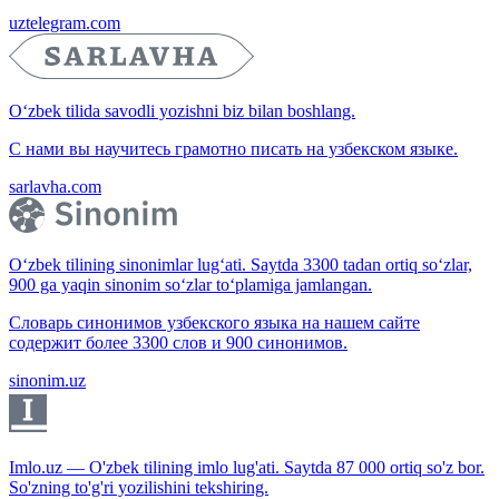
uztelegram.com
O‘zbek tilida savodli yozishni biz bilan boshlang.
С нами вы научитесь грамотно писать на узбекском языке.
sarlavha.com
O‘zbek tilining sinonimlar lug‘ati. Saytda 3300 tadan ortiq so‘zlar,
900 ga yaqin sinonim so‘zlar to‘plamiga jamlangan.
Словарь синонимов узбекского языка на нашем сайте
содержит более 3300 слов и 900 синонимов.
sinonim.uz
Imlo.uz — O'zbek tilining imlo lug'ati. Saytda 87 000 ortiq so'z bor.
So'zning to'g'ri yozilishini tekshiring.