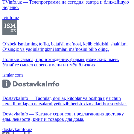
TVinfo.uz — Телепрограмма на сегодня, завтра и ближайшую
неделю.
tvinfo.uz
O‘zbek Ismlarning to‘liq, batafsil ma’nosi, kelib chiqishi, shakllari.
O‘zingiz va yaqinlaringizni ismlari ma’nosini bilib oling.
Полный смысл, происхождение, формы узбекских имён.
Узнайте смысл своего имени и имён близких.
ismlar.com
DostavkaInfo — Taomlar, dorilar, kitoblar va boshqa uy uchun
kerakli bo‘lagan narsalarni yetkazib berish xizmatlari bor servislar.
DostavkaInfo — Каталог сервисов, предлагающих доставку
еды, лекарств, книг и товаров для дома.
dostavkainfo.uz