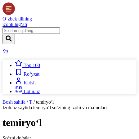
O‘zbek tilining
izohli lug‘ati
ЎЗ
Top 100
Ro‘yxat
Kirish
Lotin.uz
Bosh sahifa
/
T
/
temiryo‘l
Izoh.uz
saytida
temiryo‘l
so‘zining izohi va ma’nolari
temiryo‘l
So‘zni do‘stlar