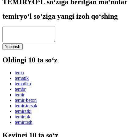
TEMIRYO‘L so‘ziga berilgan ma’nolar
temiryo‘l so‘ziga yangi izoh qo‘shing
Yuborish
Oldingi 10 ta so‘z
tema
tematik
tematika
tembr
temir
temir-beton
temir-tersak
temiratki
temirtak
temirtosh
Keyingi 10 ta so‘z