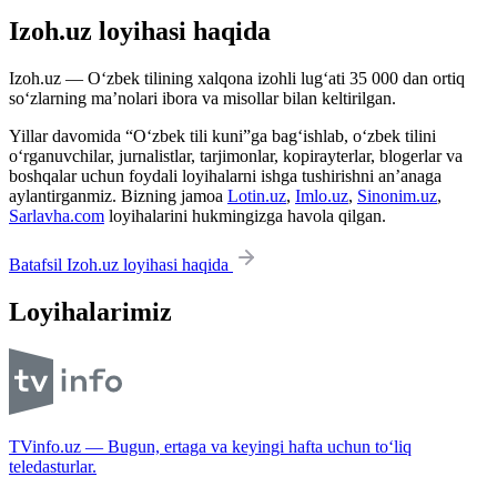
Izoh.uz loyihasi haqida
Izoh.uz — O‘zbek tilining xalqona izohli lug‘ati 35 000 dan ortiq
so‘zlarning ma’nolari ibora va misollar bilan keltirilgan.
Yillar davomida “O‘zbek tili kuni”ga bag‘ishlab, o‘zbek tilini
o‘rganuvchilar, jurnalistlar, tarjimonlar, kopirayterlar, blogerlar va
boshqalar uchun foydali loyihalarni ishga tushirishni an’anaga
aylantirganmiz. Bizning jamoa
Lotin.uz
,
Imlo.uz
,
Sinonim.uz
,
Sarlavha.com
loyihalarini hukmingizga havola qilgan.
Batafsil Izoh.uz loyihasi haqida
Loyihalarimiz
TVinfo.uz — Bugun, ertaga va keyingi hafta uchun to‘liq
teledasturlar.