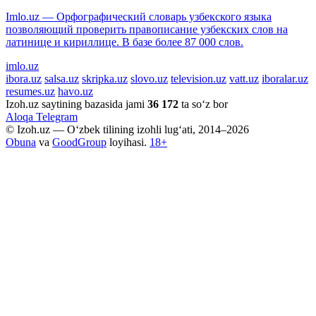
Imlo.uz — Орфографический словарь узбекского языка
позволяющий проверить правописание узбекских слов на
латинице и кириллице. В базе более 87 000 слов.
imlo.uz
ibora.uz
salsa.uz
skripka.uz
slovo.uz
television.uz
vatt.uz
iboralar.uz
resumes.uz
havo.uz
Izoh.uz saytining bazasida jami
36 172
ta so‘z bor
Aloqa
Telegram
© Izoh.uz — O‘zbek tilining izohli lug‘ati, 2014–2026
Obuna
va
GoodGroup
loyihasi.
18+