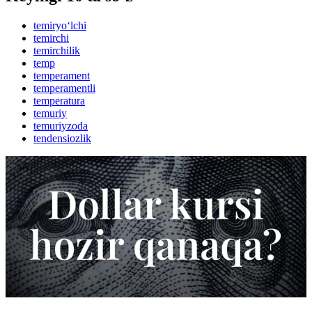
temiryo‘lchi
temirchi
temirchilik
temp
temperament
temperamentli
temperatura
temuriy
temuriyzoda
tendensiozlik