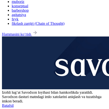
muboriz
konseptual
barbershop
agitatsiya
feyk
fikrlash zanjiri (Chain of Thought)
Hammasini ko‘rish
Izohli lugʻat
Savodxon
loyihasi bilan hamkorlikda yaratildi.
Savodxon dasturi matndagi imlo xatolarini aniqlash va tuzatishga
imkon beradi.
Batafsil