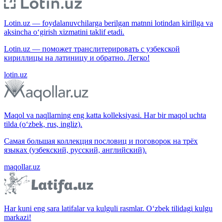
Lotin.uz — foydalanuvchilarga berilgan matnni lotindan kirillga va
aksincha o‘girish xizmatini taklif etadi.
Lotin.uz — поможет транслитерировать с узбекской
кириллицы на латиницу и обратно. Легко!
lotin.uz
Maqol va naqllarning eng katta kolleksiyasi. Har bir maqol uchta
tilda (o‘zbek, rus, ingliz).
Самая большая коллекция пословиц и поговорок на трёх
языках (узбекский, русский, английский).
maqollar.uz
Har kuni eng sara latifalar va kulguli rasmlar. O‘zbek tilidagi kulgu
markazi!