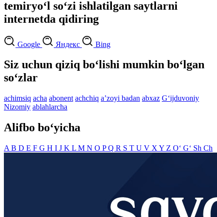
temiryo‘l so‘zi ishlatilgan saytlarni
internetda qidiring
Google
Яндекс
Bing
Siz uchun qiziq bo‘lishi mumkin bo‘lgan
so‘zlar
achimsiq
acha
abonent
achchiq
aʼzoyi badan
abxaz
G‘ijduvoniy
Nizomiy
ablahlarcha
Alifbo bo‘yicha
A
B
D
E
F
G
H
I
J
K
L
M
N
O
P
Q
R
S
T
U
V
X
Y
Z
O‘
G‘
Sh
Ch