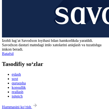
Izohli lugʻat
Savodxon
loyihasi bilan hamkorlikda yaratildi.
Savodxon dasturi matndagi imlo xatolarini aniqlash va tuzatishga
imkon beradi.
Batafsil
Tasodifiy so‘zlar
eslash
soxt
quruqsha
konsullik
reallash
isitgich
Hammasini ko‘rish