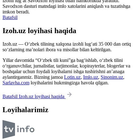
Izohli lugʻat
Savodxon
loyihasi bilan hamkorlikda yaratildi.
Savodxon dasturi matndagi imlo xatolarini aniqlash va tuzatishga
imkon beradi.
Batafsil
Izoh.uz loyihasi haqida
Izoh.uz — O‘zbek tilining xalqona izohli lug‘ati 35 000 dan ortiq
so‘zlarning ma’nolari ibora va misollar bilan keltirilgan.
Yillar davomida “O‘zbek tili kuni”ga bag‘ishlab, o‘zbek tilini
o‘rganuvchilar, jurnalistlar, tarjimonlar, kopirayterlar, blogerlar va
boshqalar uchun foydali loyihalarni ishga tushirishni an’anaga
aylantirganmiz. Bizning jamoa
Lotin.uz
,
Imlo.uz
,
Sinonim.uz
,
Sarlavha.com
loyihalarini hukmingizga havola qilgan.
Batafsil Izoh.uz loyihasi haqida
Loyihalarimiz