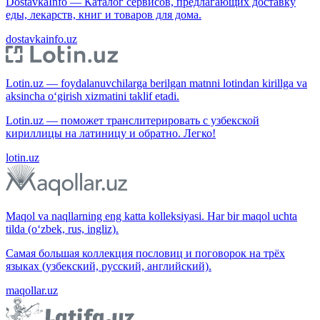
DostavkaInfo — Каталог сервисов, предлагающих доставку
еды, лекарств, книг и товаров для дома.
dostavkainfo.uz
Lotin.uz — foydalanuvchilarga berilgan matnni lotindan kirillga va
aksincha o‘girish xizmatini taklif etadi.
Lotin.uz — поможет транслитерировать с узбекской
кириллицы на латиницу и обратно. Легко!
lotin.uz
Maqol va naqllarning eng katta kolleksiyasi. Har bir maqol uchta
tilda (o‘zbek, rus, ingliz).
Самая большая коллекция пословиц и поговорок на трёх
языках (узбекский, русский, английский).
maqollar.uz