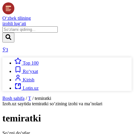
O‘zbek tilining
izohli lug‘ati
ЎЗ
Top 100
Ro‘yxat
Kirish
Lotin.uz
Bosh sahifa
/
T
/
temiratki
Izoh.uz
saytida
temiratki
so‘zining izohi va ma’nolari
temiratki
So‘zni do‘stlar