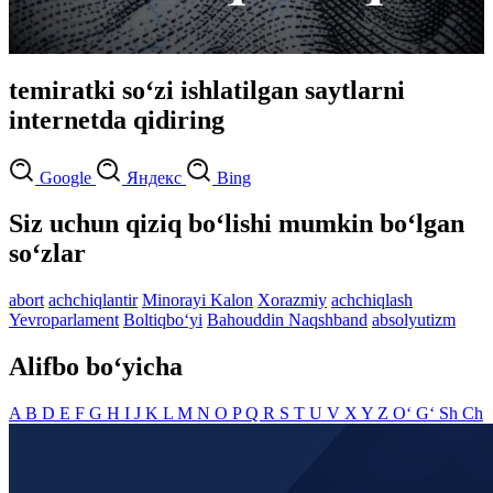
temiratki so‘zi ishlatilgan saytlarni
internetda qidiring
Google
Яндекс
Bing
Siz uchun qiziq bo‘lishi mumkin bo‘lgan
so‘zlar
abort
achchiqlantir
Minorayi Kalon
Xorazmiy
achchiqlash
Yevroparlament
Boltiqbo‘yi
Bahouddin Naqshband
absolyutizm
Alifbo bo‘yicha
A
B
D
E
F
G
H
I
J
K
L
M
N
O
P
Q
R
S
T
U
V
X
Y
Z
O‘
G‘
Sh
Ch