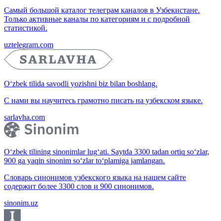
Самый большой каталог телеграм каналов в Узбекистане.
Только активные каналы по категориям и с подробной
статистикой.
uztelegram.com
O‘zbek tilida savodli yozishni biz bilan boshlang.
С нами вы научитесь грамотно писать на узбекском языке.
sarlavha.com
O‘zbek tilining sinonimlar lug‘ati. Saytda 3300 tadan ortiq so‘zlar,
900 ga yaqin sinonim so‘zlar to‘plamiga jamlangan.
Словарь синонимов узбекского языка на нашем сайте
содержит более 3300 слов и 900 синонимов.
sinonim.uz