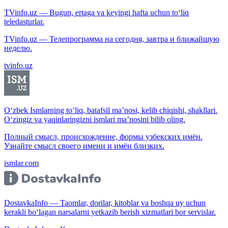
TVinfo.uz — Bugun, ertaga va keyingi hafta uchun to‘liq
teledasturlar.
TVinfo.uz — Телепрограмма на сегодня, завтра и ближайшую
неделю.
tvinfo.uz
O‘zbek Ismlarning to‘liq, batafsil ma’nosi, kelib chiqishi, shakllari.
O‘zingiz va yaqinlaringizni ismlari ma’nosini bilib oling.
Полный смысл, происхождение, формы узбекских имён.
Узнайте смысл своего имени и имён близких.
ismlar.com
DostavkaInfo — Taomlar, dorilar, kitoblar va boshqa uy uchun
kerakli bo‘lagan narsalarni yetkazib berish xizmatlari bor servislar.