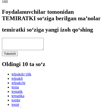
160
Foydalanuvchilar tomonidan
TEMIRATKI so‘ziga berilgan ma’nolar
temiratki so‘ziga yangi izoh qo‘shing
Yuborish
Oldingi 10 ta so‘z
telpakdo‘zlik
telpakli
telpakchi
tema
tematik
tematika
tembr
temir