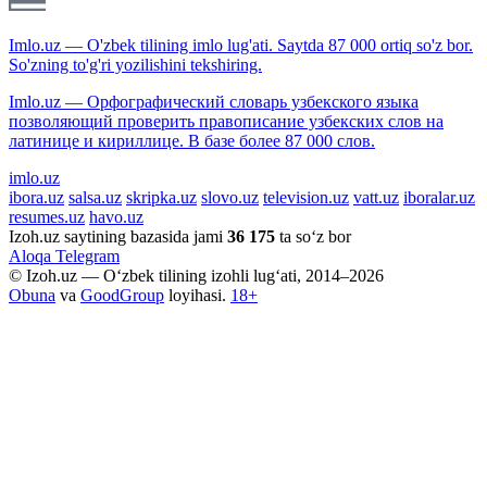
Imlo.uz — O'zbek tilining imlo lug'ati. Saytda 87 000 ortiq so'z bor.
So'zning to'g'ri yozilishini tekshiring.
Imlo.uz — Орфографический словарь узбекского языка
позволяющий проверить правописание узбекских слов на
латинице и кириллице. В базе более 87 000 слов.
imlo.uz
ibora.uz
salsa.uz
skripka.uz
slovo.uz
television.uz
vatt.uz
iboralar.uz
resumes.uz
havo.uz
Izoh.uz saytining bazasida jami
36 175
ta so‘z bor
Aloqa
Telegram
© Izoh.uz — O‘zbek tilining izohli lug‘ati, 2014–2026
Obuna
va
GoodGroup
loyihasi.
18+