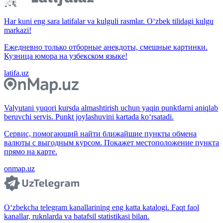
Har kuni eng sara latifalar va kulguli rasmlar. O‘zbek tilidagi kulgu
markazi!
Ежедневно только отборные анекдоты, смешные картинки.
Кузница юмора на узбекском языке!
latifa.uz
Valyutani yuqori kursda almashtirish uchun yaqin punktlarni aniqlab
beruvchi servis. Punkt joylashuvini kartada ko‘rsatadi.
Сервис, помогающий найти ближайшие пункты обмена
валюты с выгодным курсом. Покажет местоположение пункта
прямо на карте.
onmap.uz
O‘zbekcha telegram kanallarining eng katta katalogi. Faqt faol
kanallar, ruknlarda va batafsil statistikasi bilan.