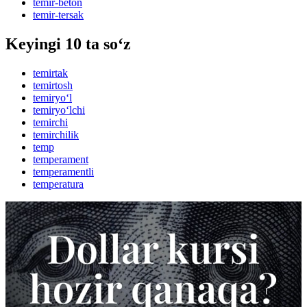
temir-beton
temir-tersak
Keyingi 10 ta so‘z
temirtak
temirtosh
temiryo‘l
temiryo‘lchi
temirchi
temirchilik
temp
temperament
temperamentli
temperatura