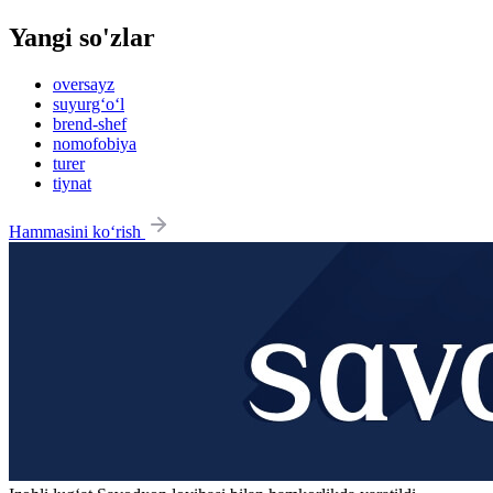
Yangi so'zlar
oversayz
suyurg‘o‘l
brend-shef
nomofobiya
turer
tiynat
Hammasini ko‘rish