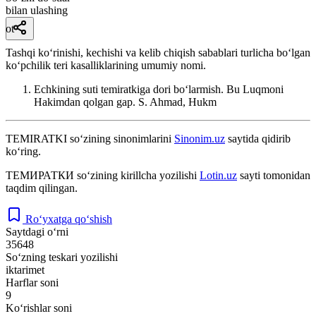
bilan ulashing
ot
Tashqi koʻrinishi, kechishi va kelib chiqish sabablari turlicha boʻlgan
koʻpchilik teri kasalliklarining umumiy nomi.
Echkining suti temiratkiga dori boʻlarmish. Bu Luqmoni
Hakimdan qolgan gap.
S. Ahmad, Hukm
TEMIRATKI
so‘zining sinonimlarini
Sinonim.uz
saytida qidirib
ko‘ring.
ТЕМИРАТКИ
so‘zining kirillcha yozilishi
Lotin.uz
sayti tomonidan
taqdim qilingan.
Ro‘yxatga qo‘shish
Saytdagi o‘rni
35648
So‘zning teskari yozilishi
iktarimet
Harflar soni
9
Ko‘rishlar soni