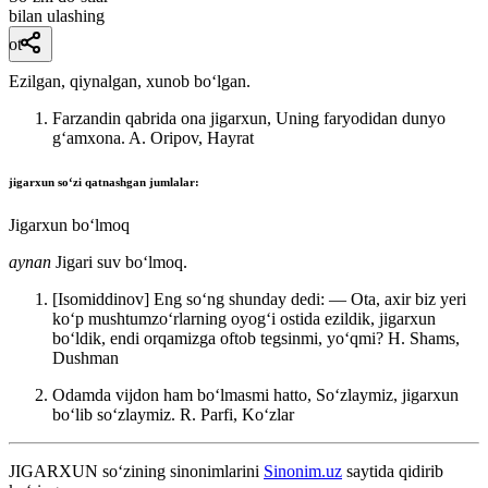
bilan ulashing
ot
Ezilgan, qiynalgan, xunob boʻlgan.
Farzandin qabrida ona jigarxun, Uning faryodidan dunyo
gʻamxona.
A. Oripov, Hayrat
jigarxun
soʻzi qatnashgan jumlalar:
Jigarxun boʻlmoq
aynan
Jigari suv boʻlmoq.
[Isomiddinov] Eng soʻng shunday dedi: — Ota, axir biz yeri
koʻp mushtumzoʻrlarning oyogʻi ostida ezildik, jigarxun
boʻldik, endi orqamizga oftob tegsinmi, yoʻqmi?
H. Shams,
Dushman
Odamda vijdon ham boʻlmasmi hatto, Soʻzlaymiz, jigarxun
boʻlib soʻzlaymiz.
R. Parfi, Koʻzlar
JIGARXUN
so‘zining sinonimlarini
Sinonim.uz
saytida qidirib