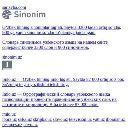
sarlavha.com
O‘zbek tilining sinonimlar lug‘ati. Saytda 3300 tadan ortiq so‘zlar,
900 ga yaqin sinonim so‘zlar to‘plamiga jamlangan.
Словарь синонимов узбекского языка на нашем сайте
содержит более 3300 слов и 900 синонимов.
sinonim.uz
Imlo.uz — O'zbek tilining imlo lug'ati. Saytda 87 000 ortiq so'z bor.
So'zning to'g'ri yozilishini tekshiring.
Imlo.uz — Орфографический словарь узбекского языка
позволяющий проверить правописание узбекских слов на
латинице и кириллице. В базе более 87 000 слов.
imlo.uz
ibora.uz
salsa.uz
skripka.uz
slovo.uz
television.uz
vatt.uz
iboralar.uz
resumes.uz
havo.uz