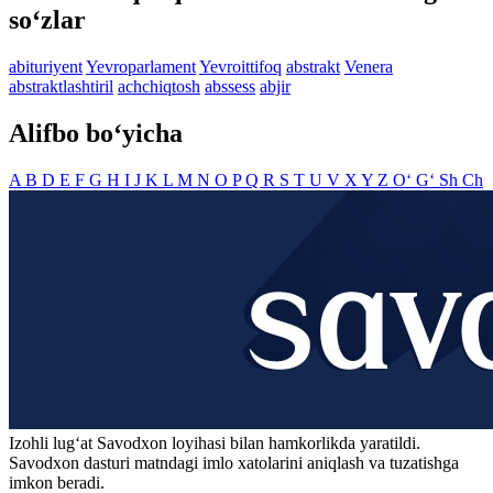
so‘zlar
abituriyent
Yevroparlament
Yevroittifoq
abstrakt
Venera
abstraktlashtiril
achchiqtosh
abssess
abjir
Alifbo bo‘yicha
A
B
D
E
F
G
H
I
J
K
L
M
N
O
P
Q
R
S
T
U
V
X
Y
Z
O‘
G‘
Sh
Ch
Izohli lugʻat
Savodxon
loyihasi bilan hamkorlikda yaratildi.
Savodxon dasturi matndagi imlo xatolarini aniqlash va tuzatishga
imkon beradi.