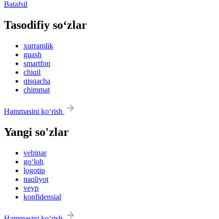
Batafsil
Tasodifiy so‘zlar
xurramlik
guash
smartfon
chiqil
qisqacha
chimmat
Hammasini ko‘rish
Yangi so'zlar
vebinar
go‘loh
logotip
naqliyot
veyp
konfidensial
Hammasini ko‘rish