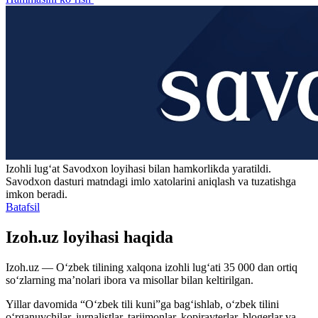
Izohli lugʻat
Savodxon
loyihasi bilan hamkorlikda yaratildi.
Savodxon dasturi matndagi imlo xatolarini aniqlash va tuzatishga
imkon beradi.
Batafsil
Izoh.uz loyihasi haqida
Izoh.uz — O‘zbek tilining xalqona izohli lug‘ati 35 000 dan ortiq
so‘zlarning ma’nolari ibora va misollar bilan keltirilgan.
Yillar davomida “O‘zbek tili kuni”ga bag‘ishlab, o‘zbek tilini
o‘rganuvchilar, jurnalistlar, tarjimonlar, kopirayterlar, blogerlar va