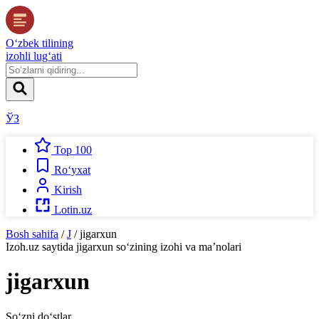
O‘zbek tilining
izohli lug‘ati
ЎЗ
Top 100
Ro‘yxat
Kirish
Lotin.uz
Bosh sahifa
/
J
/
jigarxun
Izoh.uz
saytida
jigarxun
so‘zining izohi va ma’nolari
jigarxun
So‘zni do‘stlar