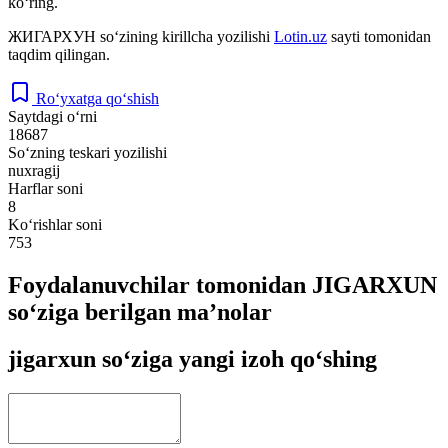
ko‘ring.
ЖИГАРХУН
so‘zining kirillcha yozilishi
Lotin.uz
sayti tomonidan
taqdim qilingan.
Ro‘yxatga qo‘shish
Saytdagi o‘rni
18687
So‘zning teskari yozilishi
nuxragij
Harflar soni
8
Ko‘rishlar soni
753
Foydalanuvchilar tomonidan JIGARXUN
so‘ziga berilgan ma’nolar
jigarxun so‘ziga yangi izoh qo‘shing