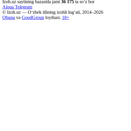
Izoh.uz saytining bazasida jami
36 175
ta so‘z bor
Aloqa
Telegram
© Izoh.uz — O‘zbek tilining izohli lug‘ati, 2014–2026
Obuna
va
GoodGroup
loyihasi.
18+