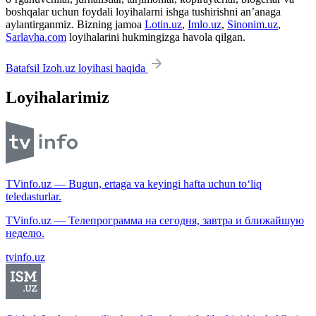
boshqalar uchun foydali loyihalarni ishga tushirishni an’anaga
aylantirganmiz. Bizning jamoa
Lotin.uz
,
Imlo.uz
,
Sinonim.uz
,
Sarlavha.com
loyihalarini hukmingizga havola qilgan.
Batafsil Izoh.uz loyihasi haqida
Loyihalarimiz
TVinfo.uz — Bugun, ertaga va keyingi hafta uchun to‘liq
teledasturlar.
TVinfo.uz — Телепрограмма на сегодня, завтра и ближайшую
неделю.
tvinfo.uz