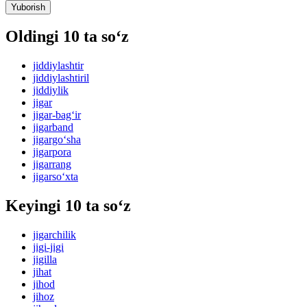
Yuborish
Oldingi 10 ta so‘z
jiddiylashtir
jiddiylashtiril
jiddiylik
jigar
jigar-bag‘ir
jigarband
jigargo‘sha
jigarpora
jigarrang
jigarso‘xta
Keyingi 10 ta so‘z
jigarchilik
jigi-jigi
jigilla
jihat
jihod
jihoz