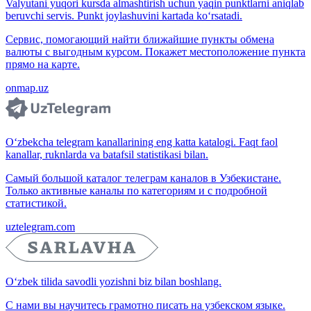
Valyutani yuqori kursda almashtirish uchun yaqin punktlarni aniqlab
beruvchi servis. Punkt joylashuvini kartada ko‘rsatadi.
Сервис, помогающий найти ближайшие пункты обмена
валюты с выгодным курсом. Покажет местоположение пункта
прямо на карте.
onmap.uz
O‘zbekcha telegram kanallarining eng katta katalogi. Faqt faol
kanallar, ruknlarda va batafsil statistikasi bilan.
Самый большой каталог телеграм каналов в Узбекистане.
Только активные каналы по категориям и с подробной
статистикой.
uztelegram.com
O‘zbek tilida savodli yozishni biz bilan boshlang.
С нами вы научитесь грамотно писать на узбекском языке.