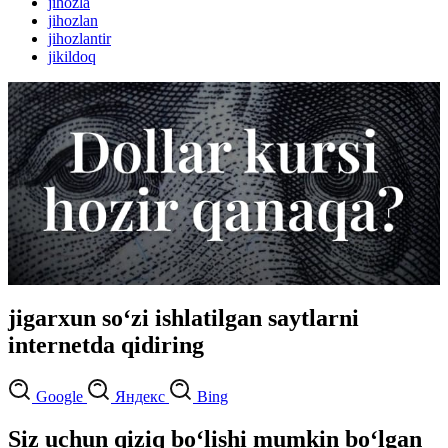
jihozla
jihozlan
jihozlantir
jikildoq
jigarxun so‘zi ishlatilgan saytlarni
internetda qidiring
Google
Яндекс
Bing
Siz uchun qiziq bo‘lishi mumkin bo‘lgan