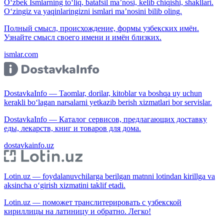
O‘zbek Ismlarning to‘liq, batafsil ma’nosi, kelib chiqishi, shakllari.
O‘zingiz va yaqinlaringizni ismlari ma’nosini bilib oling.
Полный смысл, происхождение, формы узбекских имён.
Узнайте смысл своего имени и имён близких.
ismlar.com
DostavkaInfo — Taomlar, dorilar, kitoblar va boshqa uy uchun
kerakli bo‘lagan narsalarni yetkazib berish xizmatlari bor servislar.
DostavkaInfo — Каталог сервисов, предлагающих доставку
еды, лекарств, книг и товаров для дома.
dostavkainfo.uz
Lotin.uz — foydalanuvchilarga berilgan matnni lotindan kirillga va
aksincha o‘girish xizmatini taklif etadi.
Lotin.uz — поможет транслитерировать с узбекской
кириллицы на латиницу и обратно. Легко!