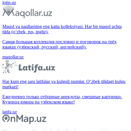
lotin.uz
Maqol va naqllarning eng katta kolleksiyasi. Har bir maqol uchta
tilda (o‘zbek, rus, ingliz).
Самая большая коллекция пословиц и поговорок на трёх
языках (узбекский, русский, английский).
maqollar.uz
Har kuni eng sara latifalar va kulguli rasmlar. O‘zbek tilidagi kulgu
markazi!
Ежедневно только отборные анекдоты, смешные картинки.
Кузница юмора на узбекском языке!
latifa.uz