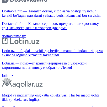
DostavkaInfo — Taomlar, dorilar, kitoblar va boshqa uy uchun
kerakli bo‘lagan narsalarni yetkazib berish xizmatlari bor servislar.
DostavkaInfo — Каталог сервисов, предлагающих доставку
еды, лекарств, книг и товаров для дома.
dostavkainfo.uz
Lotin.uz — foydalanuvchilarga berilgan matnni lotindan kirillga va
aksincha o‘girish xizmatini taklif etadi.
Lotin.uz — поможет транслитерировать с узбекской
кириллицы на латиницу и обратно. Легко!
lotin.uz
Maqol va naqllarning eng katta kolleksiyasi. Har bir maqol uchta
tilda (o‘zbek, rus, ingliz).