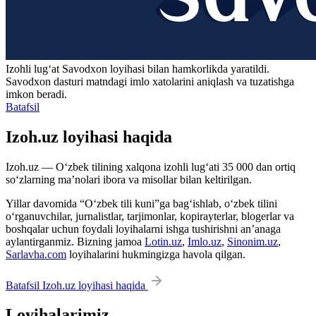
Izohli lugʻat
Savodxon
loyihasi bilan hamkorlikda yaratildi.
Savodxon dasturi matndagi imlo xatolarini aniqlash va tuzatishga
imkon beradi.
Batafsil
Izoh.uz loyihasi haqida
Izoh.uz — O‘zbek tilining xalqona izohli lug‘ati 35 000 dan ortiq
so‘zlarning ma’nolari ibora va misollar bilan keltirilgan.
Yillar davomida “O‘zbek tili kuni”ga bag‘ishlab, o‘zbek tilini
o‘rganuvchilar, jurnalistlar, tarjimonlar, kopirayterlar, blogerlar va
boshqalar uchun foydali loyihalarni ishga tushirishni an’anaga
aylantirganmiz. Bizning jamoa
Lotin.uz
,
Imlo.uz
,
Sinonim.uz
,
Sarlavha.com
loyihalarini hukmingizga havola qilgan.
Batafsil Izoh.uz loyihasi haqida
Loyihalarimiz