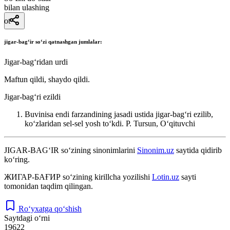
bilan ulashing
ot
jigar-bag‘ir
soʻzi qatnashgan jumlalar:
Jigar-bagʻridan urdi
Maftun qildi, shaydo qildi.
Jigar-bagʻri ezildi
Buvinisa endi farzandining jasadi ustida jigar-bagʻri ezilib,
koʻzlaridan sel-sel yosh toʻkdi.
P. Tursun, Oʻqituvchi
JIGAR-BAG‘IR
so‘zining sinonimlarini
Sinonim.uz
saytida qidirib
ko‘ring.
ЖИГАР-БАҒИР
so‘zining kirillcha yozilishi
Lotin.uz
sayti
tomonidan taqdim qilingan.
Ro‘yxatga qo‘shish
Saytdagi o‘rni
19622