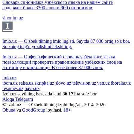
Словарь синонимов узбекского языка на нашем сайте
содержит более 3300 слов и 900 синонимов.
sinonim.uz
Imlo.uz — O'zbek tilining imlo lug'ati. Saytda 87 000 ortiq so'z bor.
So'zning to'g'ri yozilishini tekshiring.
Imlo.uz — Орфографический словарь узбекского языка
позволяющий проверить правописание узбекских слов на
латинице и кириллице. В базе более 87 000 слов.
imlo.uz
ibora.uz
salsa.uz
skripka.uz
slovo.uz
television.uz
vatt.uz
iboralar.uz
resumes.uz
havo.uz
Izoh.uz saytining bazasida jami
36 172
ta so‘z bor
Aloqa
Telegram
© Izoh.uz — O‘zbek tilining izohli lug‘ati, 2014–2026
Obuna
va
GoodGroup
loyihasi.
18+