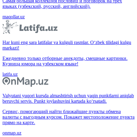
Самая большая коллекция пословиц и поговорок на трёх
языках (узбекский, русский, английский).
maqollar.uz
Har kuni eng sara latifalar va kulguli rasmlar. O‘zbek tilidagi kulgu
markazi!
Ежедневно только отборные анекдоты, смешные картинки.
Кузница юмора на узбекском языке!
latifa.uz
Valyutani yuqori kursda almashtirish uchun yaqin punktlarni aniqlab
beruvchi servis. Punkt joylashuvini kartada ko‘rsatadi.
Сервис, помогающий найти ближайшие пункты обмена
валюты с выгодным курсом. Покажет местоположение пункта
прямо на карте.
onmap.uz