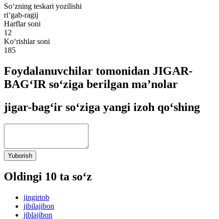
So‘zning teskari yozilishi
ri‘gab-ragij
Harflar soni
12
Ko‘rishlar soni
185
Foydalanuvchilar tomonidan JIGAR-
BAG‘IR so‘ziga berilgan ma’nolar
jigar-bag‘ir so‘ziga yangi izoh qo‘shing
Yuborish
Oldingi 10 ta so‘z
jingirtob
jibilajibon
jiblajibon