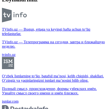
TVinfo.uz — Bugun, ertaga va keyingi hafta uchun to‘liq
teledasturlar.
TVinfo.uz — Телепрограмма на сегодня, завтра и ближайшую
неделю.
tvinfo.uz
O‘zbek Ismlarning to‘liq, batafsil ma’nosi, kelib chiqishi, shakllari.
O‘zingiz va yaqinlaringizni ismlari ma’nosini bilib oling.
Полный смысл, происхождение, формы узбекских имён.
Узнайте смысл своего имени и имён близких.
ismlar.com