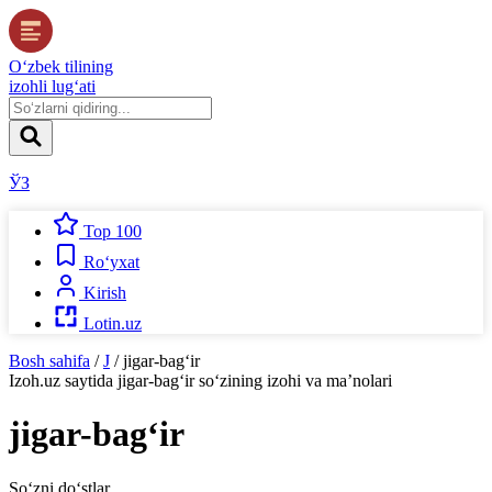
O‘zbek tilining
izohli lug‘ati
ЎЗ
Top 100
Ro‘yxat
Kirish
Lotin.uz
Bosh sahifa
/
J
/
jigar-bag‘ir
Izoh.uz
saytida
jigar-bag‘ir
so‘zining izohi va ma’nolari
jigar-bag‘ir
So‘zni do‘stlar