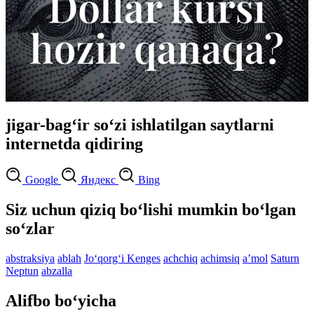
jigar-bag‘ir so‘zi ishlatilgan saytlarni
internetda qidiring
Google
Яндекс
Bing
Siz uchun qiziq bo‘lishi mumkin bo‘lgan
so‘zlar
abstraksiya
ablah
Jo‘qorg‘i Kenges
achchiq
achimsiq
aʼmol
Saturn
Neptun
abzalla
Alifbo bo‘yicha