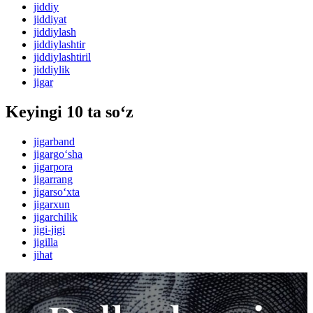
jiddiy
jiddiyat
jiddiylash
jiddiylashtir
jiddiylashtiril
jiddiylik
jigar
Keyingi 10 ta so‘z
jigarband
jigargo‘sha
jigarpora
jigarrang
jigarso‘xta
jigarxun
jigarchilik
jigi-jigi
jigilla
jihat