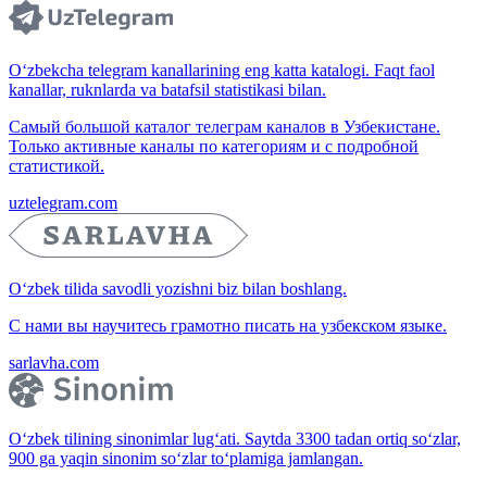
O‘zbekcha telegram kanallarining eng katta katalogi. Faqt faol
kanallar, ruknlarda va batafsil statistikasi bilan.
Самый большой каталог телеграм каналов в Узбекистане.
Только активные каналы по категориям и с подробной
статистикой.
uztelegram.com
O‘zbek tilida savodli yozishni biz bilan boshlang.
С нами вы научитесь грамотно писать на узбекском языке.
sarlavha.com
O‘zbek tilining sinonimlar lug‘ati. Saytda 3300 tadan ortiq so‘zlar,
900 ga yaqin sinonim so‘zlar to‘plamiga jamlangan.