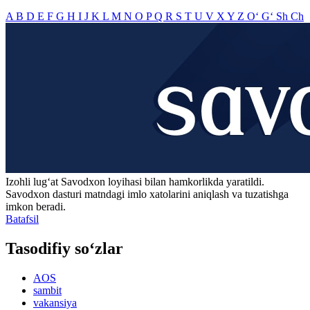
A
B
D
E
F
G
H
I
J
K
L
M
N
O
P
Q
R
S
T
U
V
X
Y
Z
O‘
G‘
Sh
Ch
Izohli lugʻat
Savodxon
loyihasi bilan hamkorlikda yaratildi.
Savodxon dasturi matndagi imlo xatolarini aniqlash va tuzatishga
imkon beradi.
Batafsil
Tasodifiy so‘zlar
AOS
sambit
vakansiya