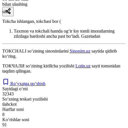
bilan ulashing
sifat
Tokcha ishlangan, tokchasi bor (
Taxmon va tokchali hamda ogʻir loy tomli imoratlarning
zilzilaga bardoshi ancha past boʻladi.
Gazetadan
TOKCHALI
so‘zining sinonimlarini
Sinonim.uz
saytida qidirib
ko‘ring.
ТОКЧАЛИ
so‘zining kirillcha yozilishi
Lotin.uz
sayti tomonidan
taqdim qilingan.
Ro‘yxatga qo‘shish
Saytdagi o‘rni
32343
So‘zning teskari yozilishi
ilahckot
Harflar soni
8
Ko‘rishlar soni
91