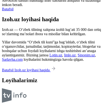
Savodxon dasturi matndagi imlo xatolarini aniqlash va tuzatishga
imkon beradi.
Batafsil
Izoh.uz loyihasi haqida
Izoh.uz — O‘zbek tilining xalqona izohli lug‘ati 35 000 dan ortiq
so‘zlarning ma’nolari ibora va misollar bilan keltirilgan.
Yillar davomida “O‘zbek tili kuni”ga bag‘ishlab, o‘zbek tilini
o‘rganuvchilar, jurnalistlar, tarjimonlar, kopirayterlar, blogerlar va
boshqalar uchun foydali loyihalarni ishga tushirishni an’anaga
aylantirganmiz. Bizning jamoa
Lotin.uz
,
Imlo.uz
,
Sinonim.uz
,
Sarlavha.com
loyihalarini hukmingizga havola qilgan.
Batafsil Izoh.uz loyihasi haqida
Loyihalarimiz