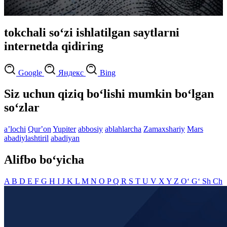
tokchali so‘zi ishlatilgan saytlarni
internetda qidiring
Google
Яндекс
Bing
Siz uchun qiziq bo‘lishi mumkin bo‘lgan
so‘zlar
aʼlochi
Qurʼon
Yupiter
abbosiy
ablahlarcha
Zamaxshariy
Mars
abadiylashtiril
abadiyan
Alifbo bo‘yicha
A
B
D
E
F
G
H
I
J
K
L
M
N
O
P
Q
R
S
T
U
V
X
Y
Z
O‘
G‘
Sh
Ch