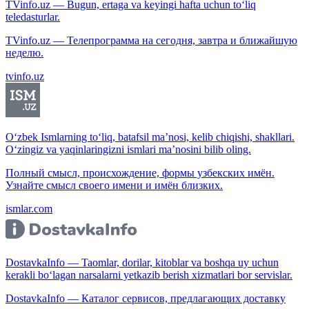
TVinfo.uz — Bugun, ertaga va keyingi hafta uchun to‘liq
teledasturlar.
TVinfo.uz — Телепрограмма на сегодня, завтра и ближайшую
неделю.
tvinfo.uz
O‘zbek Ismlarning to‘liq, batafsil ma’nosi, kelib chiqishi, shakllari.
O‘zingiz va yaqinlaringizni ismlari ma’nosini bilib oling.
Полный смысл, происхождение, формы узбекских имён.
Узнайте смысл своего имени и имён близких.
ismlar.com
DostavkaInfo — Taomlar, dorilar, kitoblar va boshqa uy uchun
kerakli bo‘lagan narsalarni yetkazib berish xizmatlari bor servislar.
DostavkaInfo — Каталог сервисов, предлагающих доставку