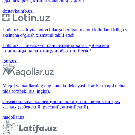
еды, лекарств, книг и товаров для дома.
dostavkainfo.uz
Lotin.uz — foydalanuvchilarga berilgan matnni lotindan kirillga va
aksincha o‘girish xizmatini taklif etadi.
Lotin.uz — поможет транслитерировать с узбекской
кириллицы на латиницу и обратно. Легко!
lotin.uz
Maqol va naqllarning eng katta kolleksiyasi. Har bir maqol uchta
tilda (o‘zbek, rus, ingliz).
Самая большая коллекция пословиц и поговорок на трёх
языках (узбекский, русский, английский).
maqollar.uz