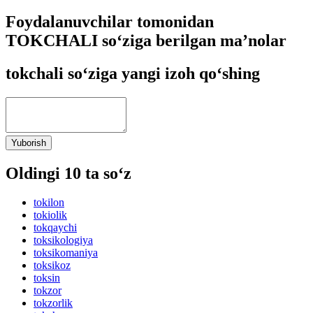
Foydalanuvchilar tomonidan
TOKCHALI so‘ziga berilgan ma’nolar
tokchali so‘ziga yangi izoh qo‘shing
Yuborish
Oldingi 10 ta so‘z
tokilon
tokiolik
tokqaychi
toksikologiya
toksikomaniya
toksikoz
toksin
tokzor
tokzorlik