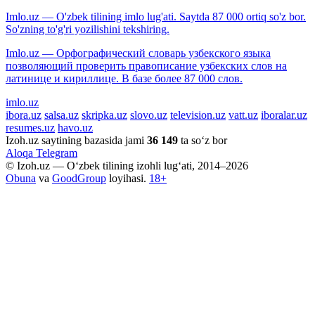
Imlo.uz — O'zbek tilining imlo lug'ati. Saytda 87 000 ortiq so'z bor.
So'zning to'g'ri yozilishini tekshiring.
Imlo.uz — Орфографический словарь узбекского языка
позволяющий проверить правописание узбекских слов на
латинице и кириллице. В базе более 87 000 слов.
imlo.uz
ibora.uz
salsa.uz
skripka.uz
slovo.uz
television.uz
vatt.uz
iboralar.uz
resumes.uz
havo.uz
Izoh.uz saytining bazasida jami
36 149
ta so‘z bor
Aloqa
Telegram
© Izoh.uz — O‘zbek tilining izohli lug‘ati, 2014–2026
Obuna
va
GoodGroup
loyihasi.
18+