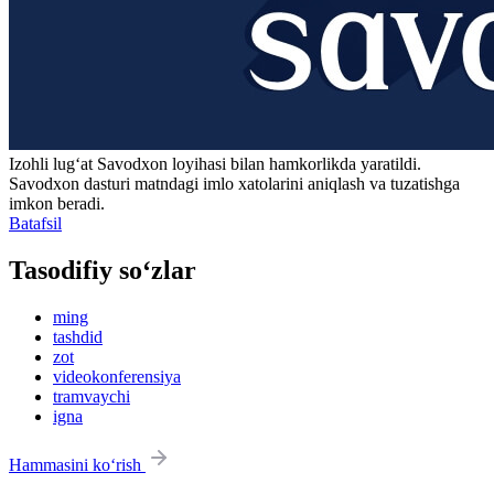
Izohli lugʻat
Savodxon
loyihasi bilan hamkorlikda yaratildi.
Savodxon dasturi matndagi imlo xatolarini aniqlash va tuzatishga
imkon beradi.
Batafsil
Tasodifiy so‘zlar
ming
tashdid
zot
videokonferensiya
tramvaychi
igna
Hammasini ko‘rish