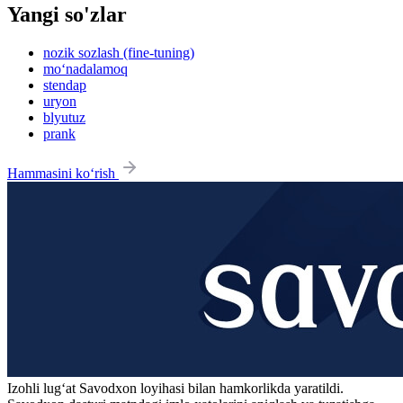
Yangi so'zlar
nozik sozlash (fine-tuning)
mo‘nadalamoq
stendap
uryon
blyutuz
prank
Hammasini ko‘rish
Izohli lugʻat
Savodxon
loyihasi bilan hamkorlikda yaratildi.