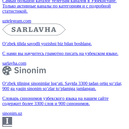
Самый большой каталог телеграм каналов в Узбекистане.
Только активные каналы по категориям и с подробной
статистикой.
uztelegram.com
O‘zbek tilida savodli yozishni biz bilan boshlang.
С нами вы научитесь грамотно писать на узбекском языке.
sarlavha.com
O‘zbek tilining sinonimlar lug‘ati. Saytda 3300 tadan ortiq so‘zlar,
900 ga yaqin sinonim so‘zlar to‘plamiga jamlangan.
Словарь синонимов узбекского языка на нашем сайте
содержит более 3300 слов и 900 синонимов.
sinonim.uz