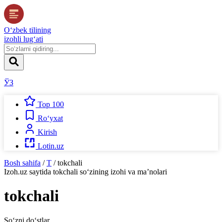
O‘zbek tilining
izohli lug‘ati
ЎЗ
Top 100
Ro‘yxat
Kirish
Lotin.uz
Bosh sahifa
/
T
/
tokchali
Izoh.uz
saytida
tokchali
so‘zining izohi va ma’nolari
tokchali
So‘zni do‘stlar