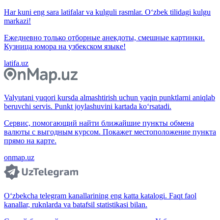
Har kuni eng sara latifalar va kulguli rasmlar. O‘zbek tilidagi kulgu
markazi!
Ежедневно только отборные анекдоты, смешные картинки.
Кузница юмора на узбекском языке!
latifa.uz
Valyutani yuqori kursda almashtirish uchun yaqin punktlarni aniqlab
beruvchi servis. Punkt joylashuvini kartada ko‘rsatadi.
Сервис, помогающий найти ближайшие пункты обмена
валюты с выгодным курсом. Покажет местоположение пункта
прямо на карте.
onmap.uz
O‘zbekcha telegram kanallarining eng katta katalogi. Faqt faol
kanallar, ruknlarda va batafsil statistikasi bilan.