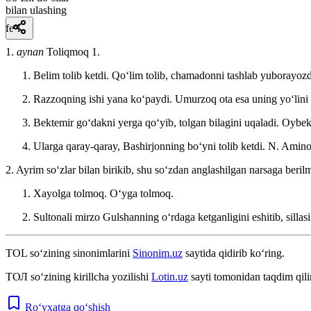
bilan ulashing
fe’l
1.
aynan
Toliqmoq 1.
Belim tolib ketdi. Qoʻlim tolib, chamadonni tashlab yuborayozd
Razzoqning ishi yana koʻpaydi. Umurzoq ota esa uning yoʻlini 
Bektemir goʻdakni yerga qoʻyib, tolgan bilagini uqaladi.
Oybek
Ularga qaray-qaray, Bashirjonning boʻyni tolib ketdi.
N. Amino
2. Ayrim soʻzlar bilan birikib, shu soʻzdan anglashilgan narsaga beril
Xayolga tolmoq. Oʻyga tolmoq.
Sultonali mirzo Gulshanning oʻrdaga ketganligini eshitib, sillasi 
TOL
so‘zining sinonimlarini
Sinonim.uz
saytida qidirib ko‘ring.
ТОЛ
so‘zining kirillcha yozilishi
Lotin.uz
sayti tomonidan taqdim qil
Ro‘yxatga qo‘shish