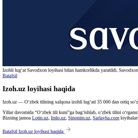
Izohli lugʻat
Savodxon
loyihasi bilan hamkorlikda yaratildi. Savodxon
Batafsil
Izoh.uz loyihasi haqida
Izoh.uz — O‘zbek tilining xalqona izohli lug‘ati 35 000 dan ortiq so‘zl
Yillar davomida “O‘zbek tili kuni”ga bag‘ishlab, o‘zbek tilini o‘rganuvc
Bizning jamoa
Lotin.uz
,
Imlo.uz
,
Sinonim.uz
,
Sarlavha.com
loyihalar
Batafsil Izoh.uz loyihasi haqida