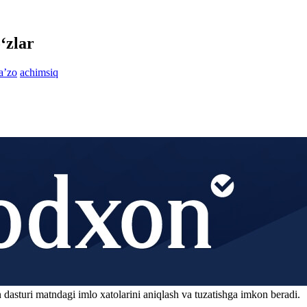
‘zlar
aʼzo
achimsiq
 dasturi matndagi imlo xatolarini aniqlash va tuzatishga imkon beradi.