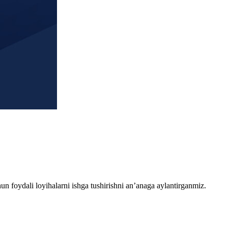
chun foydali loyihalarni ishga tushirishni an’anaga aylantirganmiz.