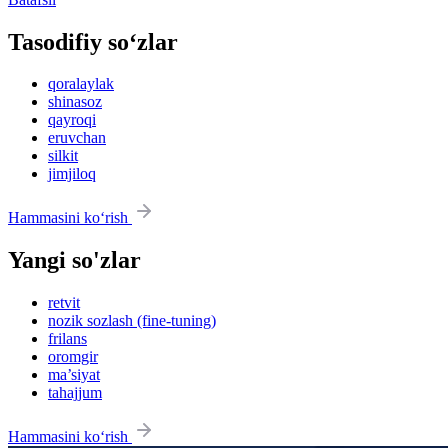
Tasodifiy so‘zlar
qoralaylak
shinasoz
qayroqi
eruvchan
silkit
jimjiloq
Hammasini ko‘rish
Yangi so'zlar
retvit
nozik sozlash (fine-tuning)
frilans
oromgir
ma’siyat
tahajjum
Hammasini ko‘rish