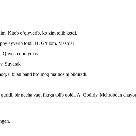
im. Kitob oʻqiyverib, koʻzim tolib ketdi.
poylayverib toldi.
H. Gʻulom, Mashʼal
, Quyosh qoraymas
v, Suvarak
moq, u bilan band boʻlmoq maʼnosini bildiradi.
quridi, bir necha vaqt fikrga tolib qoldi.
A. Qodiriy, Mehrobdan chayo
ingan.