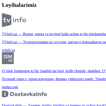
Loyihalarimiz
TVinfo.uz — Bugun, ertaga va keyingi hafta uchun to‘liq teledasturlar
TVinfo.uz — Телепрограмма на сегодня, завтра и ближайшую н
tvinfo.uz
O‘zbek Ismlarning to‘liq, batafsil ma’nosi, kelib chiqishi, shakllari. O
Полный смысл, происхождение, формы узбекских имён. Узнайт
ismlar.com
DostavkaInfo — Taomlar, dorilar, kitoblar va boshqa uy uchun kerakli b