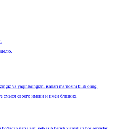
.
еделю.
‘zingiz va yaqinlaringizni ismlari ma’nosini bilib oling.
е смысл своего имени и имён близких.
o‘lagan narsalarni yetkazib berish xizmatlari bor servislar.