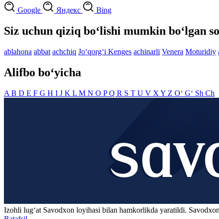
Google
Яндекс
Bing
Siz uchun qiziq bo‘lishi mumkin bo‘lgan so
ablahona
abbat
achchiq
Jo‘qorg‘i Kenges
achinarli
Venera
Moturidiy
Alifbo bo‘yicha
A
B
D
E
F
G
H
I
J
K
L
M
N
O
P
Q
R
S
T
U
V
X
Y
Z
O‘
G‘
Sh
Ch
Izohli lugʻat
Savodxon
loyihasi bilan hamkorlikda yaratildi. Savodxon
Batafsil