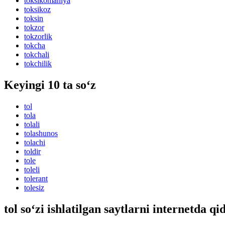
toksikomaniya
toksikoz
toksin
tokzor
tokzorlik
tokcha
tokchali
tokchilik
Keyingi 10 ta so‘z
tol
tola
tolali
tolashunos
tolachi
toldir
tole
toleli
tolerant
tolesiz
tol so‘zi ishlatilgan saytlarni internetda qi