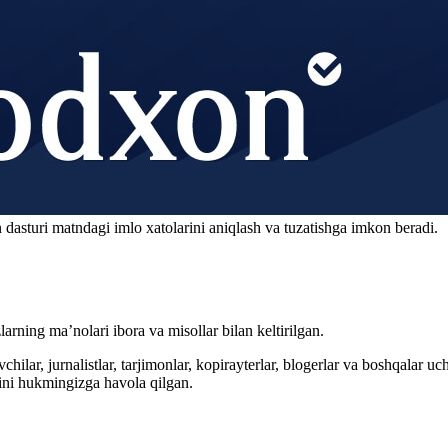
 dasturi matndagi imlo xatolarini aniqlash va tuzatishga imkon beradi.
arning ma’nolari ibora va misollar bilan keltirilgan.
hilar, jurnalistlar, tarjimonlar, kopirayterlar, blogerlar va boshqalar u
ini hukmingizga havola qilgan.