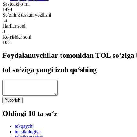
Saytdagi o‘rni
1494
So‘zning teskari yozilishi
lot
Harflar soni
3
Ko‘rishlar soni
1021
Foydalanuvchilar tomonidan TOL so‘ziga 
tol so‘ziga yangi izoh qo‘shing
Yuborish
Oldingi 10 ta so‘z
tokqaychi
toksikologiya