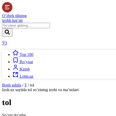
O‘zbek tilining
izohli lug‘ati
ЎЗ
Top 100
Ro‘yxat
Kirish
Lotin.uz
Bosh sahifa
/
T
/
tol
Izoh.uz
saytida
tol
so‘zining izohi va ma’nolari
tol
So‘zni do‘stlar