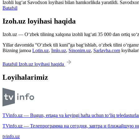
Izohli lugʻat
Savodxon
loyihasi bilan hamkorlikda yaratildi. Savodxon
Batafsil
Izoh.uz loyihasi haqida
Izoh.uz — O‘zbek tilining xalqona izohli lug‘ati 35 000 dan ortiq so‘zl
Yillar davomida “O‘zbek tili kuni”ga bag‘ishlab, o‘zbek tilini o‘rganuvc
Bizning jamoa
Lotin.uz
,
Imlo.uz
,
Sinonim.uz
,
Sarlavha.com
loyihalar
Batafsil Izoh.uz loyihasi haqida
Loyihalarimiz
TVinfo.uz — Bugun, ertaga va keyingi hafta uchun to‘liq teledasturlar
TVinfo.uz — Телепрограмма на сегодня, завтра и ближайшую н
tvinfo.uz