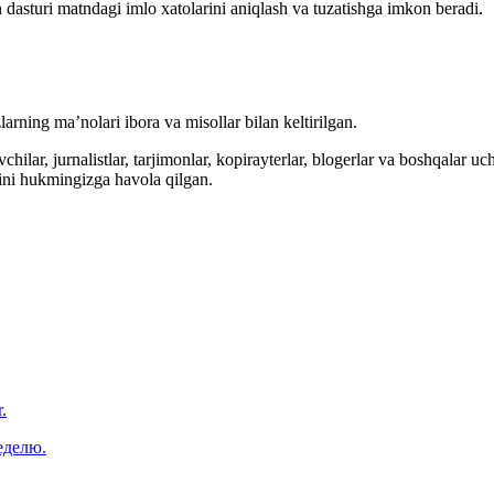
 dasturi matndagi imlo xatolarini aniqlash va tuzatishga imkon beradi.
arning ma’nolari ibora va misollar bilan keltirilgan.
hilar, jurnalistlar, tarjimonlar, kopirayterlar, blogerlar va boshqalar u
ini hukmingizga havola qilgan.
.
еделю.