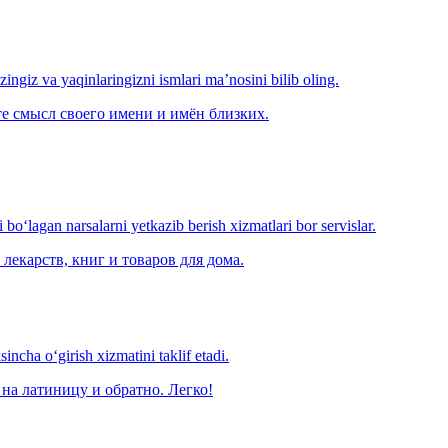
‘zingiz va yaqinlaringizni ismlari ma’nosini bilib oling.
е смысл своего имени и имён близких.
o‘lagan narsalarni yetkazib berish xizmatlari bor servislar.
лекарств, книг и товаров для дома.
ncha o‘girish xizmatini taklif etadi.
на латиницу и обратно. Легко!