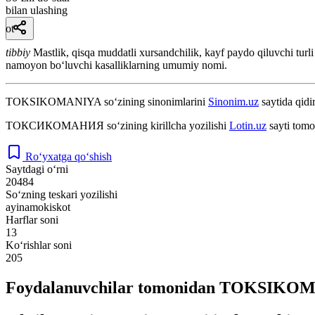
bilan ulashing
ot
tibbiy
Mastlik, qisqa muddatli xursandchilik, kayf paydo qiluvchi turli x
namoyon boʻluvchi kasalliklarning umumiy nomi.
TOKSIKOMANIYA
so‘zining sinonimlarini
Sinonim.uz
saytida qidir
ТОКСИКОМАНИЯ
so‘zining kirillcha yozilishi
Lotin.uz
sayti tomo
Ro‘yxatga qo‘shish
Saytdagi o‘rni
20484
So‘zning teskari yozilishi
ayinamokiskot
Harflar soni
13
Ko‘rishlar soni
205
Foydalanuvchilar tomonidan TOKSIKOMA