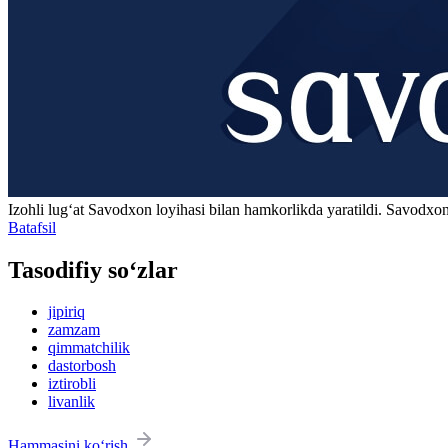
Izohli lugʻat
Savodxon
loyihasi bilan hamkorlikda yaratildi. Savodxon
Batafsil
Tasodifiy so‘zlar
jipiriq
zamzam
qimmatchilik
dastorbosh
iztirobli
livanlik
Hammasini ko‘rish