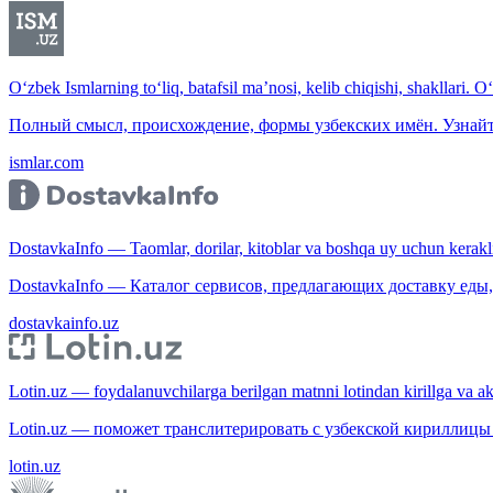
O‘zbek Ismlarning to‘liq, batafsil ma’nosi, kelib chiqishi, shakllari. O
Полный смысл, происхождение, формы узбекских имён. Узнайт
ismlar.com
DostavkaInfo — Taomlar, dorilar, kitoblar va boshqa uy uchun kerakli b
DostavkaInfo — Каталог сервисов, предлагающих доставку еды, 
dostavkainfo.uz
Lotin.uz — foydalanuvchilarga berilgan matnni lotindan kirillga va aksi
Lotin.uz — поможет транслитерировать с узбекской кириллицы 
lotin.uz