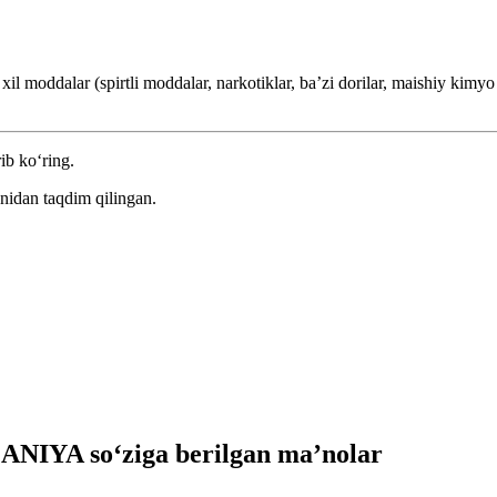
il moddalar (spirtli moddalar, narkotiklar, baʼzi dorilar, maishiy kimyo v
ib ko‘ring.
nidan taqdim qilingan.
NIYA so‘ziga berilgan ma’nolar