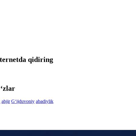
nternetda qidiring
‘zlar
i
abjir
G‘ijduvoniy
abadiylik