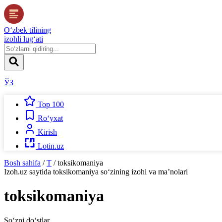
O‘zbek tilining
izohli lug‘ati
ЎЗ
Top 100
Ro‘yxat
Kirish
Lotin.uz
Bosh sahifa
/
T
/
toksikomaniya
Izoh.uz
saytida
toksikomaniya
so‘zining izohi va ma’nolari
toksikomaniya
So‘zni do‘stlar