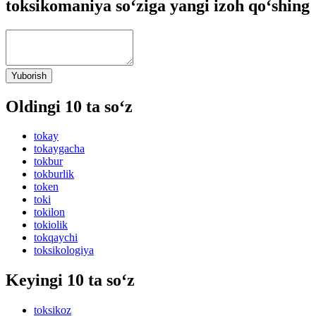
toksikomaniya so‘ziga yangi izoh qo‘shing
Yuborish
Oldingi 10 ta so‘z
tokay
tokaygacha
tokbur
tokburlik
token
toki
tokilon
tokiolik
tokqaychi
toksikologiya
Keyingi 10 ta so‘z
toksikoz