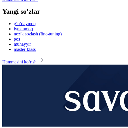
Yangi so'zlar
g‘o‘daymoq
iymanmoq
nozik sozlash (fine-tuning)
pos
muhayyir
master-klass
Hammasini ko‘rish