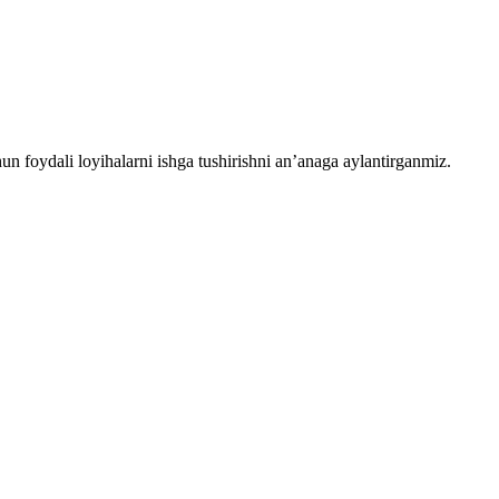
chun foydali loyihalarni ishga tushirishni an’anaga aylantirganmiz.