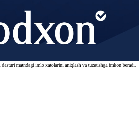
 dasturi matndagi imlo xatolarini aniqlash va tuzatishga imkon beradi.