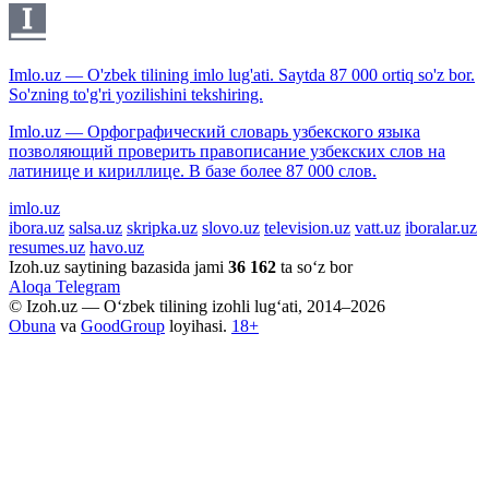
Imlo.uz — O'zbek tilining imlo lug'ati. Saytda 87 000 ortiq so'z bor.
So'zning to'g'ri yozilishini tekshiring.
Imlo.uz — Орфографический словарь узбекского языка
позволяющий проверить правописание узбекских слов на
латинице и кириллице. В базе более 87 000 слов.
imlo.uz
ibora.uz
salsa.uz
skripka.uz
slovo.uz
television.uz
vatt.uz
iboralar.uz
resumes.uz
havo.uz
Izoh.uz saytining bazasida jami
36 162
ta so‘z bor
Aloqa
Telegram
© Izoh.uz — O‘zbek tilining izohli lug‘ati, 2014–2026
Obuna
va
GoodGroup
loyihasi.
18+