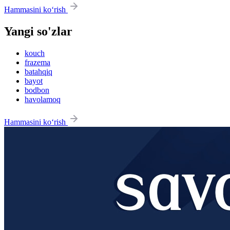
Hammasini ko‘rish
Yangi so'zlar
kouch
frazema
batahqiq
bayot
bodbon
havolamoq
Hammasini ko‘rish