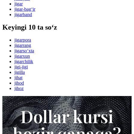
jigar
jigar-bag‘ir
jigarband
Keyingi 10 ta so‘z
jigarpora
jigarrang
jigarso‘xta
jigarxun
jigarchilik
jigi-jigi
jigilla
jihat
jihod
jihoz