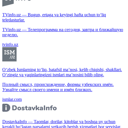
TVinfo.uz — Bugun, ertaga va keyingi hafta uchun to‘liq
teledasturlar.
TVinfo.uz — Телепрограмма на сегодня, завтра и ближайшую
неделю.
tvinfo.uz
O‘zbek Ismlarning to‘liq, batafsil ma’nosi, kelib chiqishi, shakllari.
O‘zingiz va yaqinlaringizni ismlari ma’nosini bilib oling.
Полный смысл, происхождение, формы узбекских имён.
Узнайте смысл своего имени и имён близких.
ismlar.com
DostavkaInfo — Taomlar, dorilar, kitoblar va boshqa uy uchun
kerakli bo‘lagan narsalarni yetkazib berish xizmatlari bor servislar.