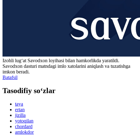
Izohli lugʻat
Savodxon
loyihasi bilan hamkorlikda yaratildi.
Savodxon dasturi matndagi imlo xatolarini aniqlash va tuzatishga
imkon beradi.
Batafsil
Tasodifiy so‘zlar
taya
ertan
jizilla
yotoqilan
chordard
amlokdor