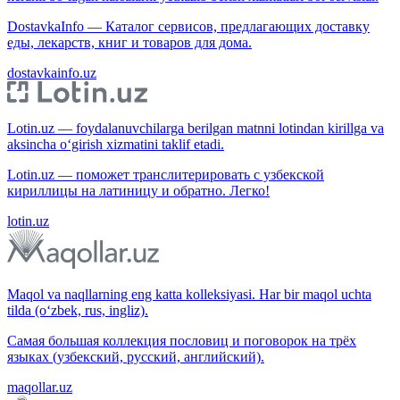
DostavkaInfo — Каталог сервисов, предлагающих доставку
еды, лекарств, книг и товаров для дома.
dostavkainfo.uz
Lotin.uz — foydalanuvchilarga berilgan matnni lotindan kirillga va
aksincha o‘girish xizmatini taklif etadi.
Lotin.uz — поможет транслитерировать с узбекской
кириллицы на латиницу и обратно. Легко!
lotin.uz
Maqol va naqllarning eng katta kolleksiyasi. Har bir maqol uchta
tilda (o‘zbek, rus, ingliz).
Самая большая коллекция пословиц и поговорок на трёх
языках (узбекский, русский, английский).
maqollar.uz