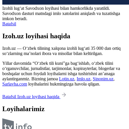
Izohli lugʻat
Savodxon
loyihasi bilan hamkorlikda yaratildi.
Savodxon dasturi matndagi imlo xatolarini aniqlash va tuzatishga
imkon beradi.
Batafsil
Izoh.uz loyihasi haqida
Izoh.uz — O‘zbek tilining xalqona izohli lug‘ati 35 000 dan ortiq
so‘zlarning ma’nolari ibora va misollar bilan keltirilgan.
Yillar davomida “O‘zbek tili kuni”ga bag‘ishlab, o‘zbek tilini
o‘rganuvchilar, jurnalistlar, tarjimonlar, kopirayterlar, blogerlar va
boshqalar uchun foydali loyihalarni ishga tushirishni an’anaga
aylantirganmiz. Bizning jamoa
Lotin.uz
,
Imlo.uz
,
Sinonim.uz
,
Sarlavha.com
loyihalarini hukmingizga havola qilgan.
Batafsil Izoh.uz loyihasi haqida
Loyihalarimiz