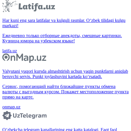
Har kuni eng sara latifalar va kulguli rasmlar. O‘zbek tilidagi kulgu
markazi!
Ежедневно только отборные анекдоты, смешные картинки.
Кузница юмора на узбекском языке!
latifa.uz
Valyutani yuqori kursda almashtirish uchun yaqin punktlarni aniqlab
beruvchi servis. Punkt joylashuvini kartada ko‘rsatadi.
Сервис, помогающий найти ближайшие пункты обмена
валюты с выгодным курсом. Покажет местоположение пункта
прямо на карте.
onmap.uz
O‘zbekcha telegram kanallarining eng katta katalogi. Faqt faol