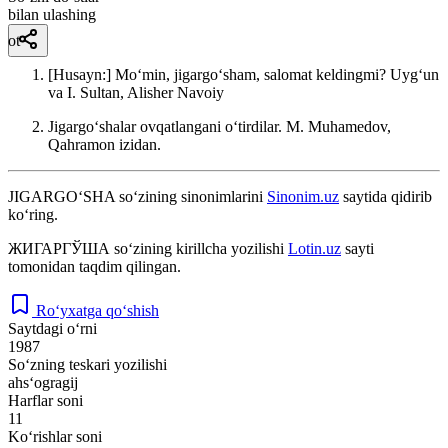
bilan ulashing
ot
[Husayn:] Moʻmin, jigargoʻsham, salomat keldingmi?
Uygʻun
va I. Sultan, Alisher Navoiy
Jigargoʻshalar ovqatlangani oʻtirdilar.
M. Muhamedov,
Qahramon izidan.
JIGARGO‘SHA
so‘zining sinonimlarini
Sinonim.uz
saytida qidirib
ko‘ring.
ЖИГАРГЎША
so‘zining kirillcha yozilishi
Lotin.uz
sayti
tomonidan taqdim qilingan.
Ro‘yxatga qo‘shish
Saytdagi o‘rni
1987
So‘zning teskari yozilishi
ahs‘ogragij
Harflar soni
11
Ko‘rishlar soni