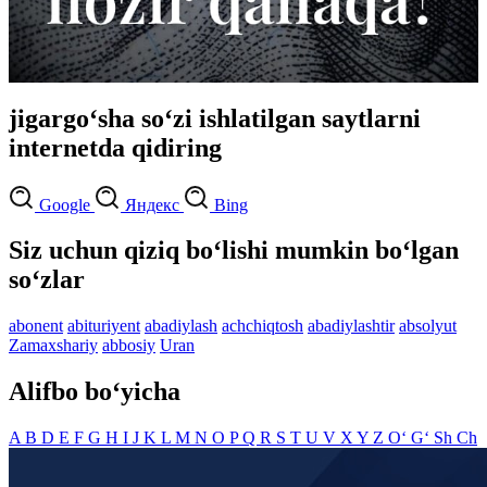
jigargo‘sha so‘zi ishlatilgan saytlarni
internetda qidiring
Google
Яндекс
Bing
Siz uchun qiziq bo‘lishi mumkin bo‘lgan
so‘zlar
abonent
abituriyent
abadiylash
achchiqtosh
abadiylashtir
absolyut
Zamaxshariy
abbosiy
Uran
Alifbo bo‘yicha
A
B
D
E
F
G
H
I
J
K
L
M
N
O
P
Q
R
S
T
U
V
X
Y
Z
O‘
G‘
Sh
Ch