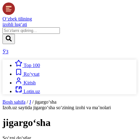
O‘zbek tilining
izohli lug‘ati
ЎЗ
Top 100
Ro‘yxat
Kirish
Lotin.uz
Bosh sahifa
/
J
/
jigargo‘sha
Izoh.uz
saytida
jigargo‘sha
so‘zining izohi va ma’nolari
jigargo‘sha
So‘zni do‘stlar