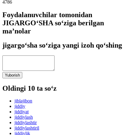
4786
Foydalanuvchilar tomonidan
JIGARGO‘SHA so‘ziga berilgan
ma’nolar
jigargo‘sha so‘ziga yangi izoh qo‘shing
Yuborish
Oldingi 10 ta so‘z
jiblajibon
jiddiy
jiddiyat
jiddiylash
jiddiylashtir
jiddiylashtiril
jiddiylik