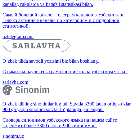
kanallar, ruknlarda va batafsil statistikasi bilan.
Самый большой каталог телеграм каналов в Узбекистане.
Только активные каналы по категориям и с подробной
статистикой.
uztelegram.com
O‘zbek tilida savodli yozishni biz bilan boshlang.
С нами вы научитесь грамотно писать на узбекском языке.
sarlavha.com
O‘zbek tilining sinonimlar lug‘ati. Saytda 3300 tadan ortiq so‘zlar,
900 ga yaqin sinonim so‘zlar to‘plamiga jamlangan.
Словарь синонимов узбекского языка на нашем сайте
содержит более 3300 слов и 900 синонимов.
sinonim.uz