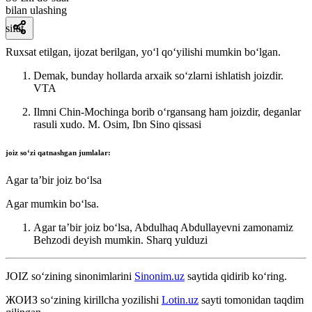
bilan ulashing
sifat
Ruxsat etilgan, ijozat berilgan, yoʻl qoʻyilishi mumkin boʻlgan.
Demak, bunday hollarda arxaik soʻzlarni ishlatish joizdir.
VTA
Ilmni Chin-Mochinga borib oʻrgansang ham joizdir, deganlar
rasuli xudo.
M. Osim, Ibn Sino qissasi
joiz
soʻzi qatnashgan jumlalar:
Agar taʼbir joiz boʻlsa
Agar mumkin boʻlsa.
Agar taʼbir joiz boʻlsa, Abdulhaq Abdullayevni zamonamiz
Behzodi deyish mumkin.
Sharq yulduzi
JOIZ
so‘zining sinonimlarini
Sinonim.uz
saytida qidirib ko‘ring.
ЖОИЗ
so‘zining kirillcha yozilishi
Lotin.uz
sayti tomonidan taqdim