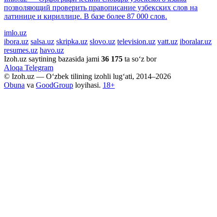
позволяющий проверить правописание узбекских слов на
латинице и кириллице. В базе более 87 000 слов.
imlo.uz
ibora.uz
salsa.uz
skripka.uz
slovo.uz
television.uz
vatt.uz
iboralar.uz
resumes.uz
havo.uz
Izoh.uz saytining bazasida jami
36 175
ta so‘z bor
Aloqa
Telegram
© Izoh.uz — O‘zbek tilining izohli lug‘ati, 2014–2026
Obuna
va
GoodGroup
loyihasi.
18+