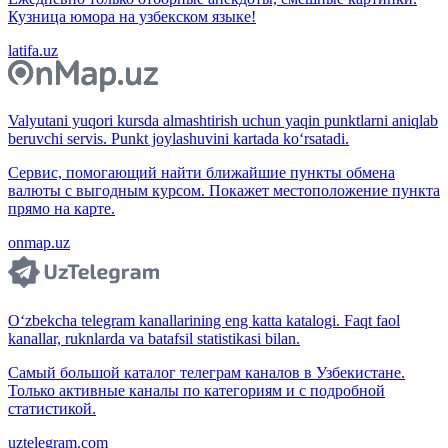
Кузница юмора на узбекском языке!
latifa.uz
Valyutani yuqori kursda almashtirish uchun yaqin punktlarni aniqlab
beruvchi servis. Punkt joylashuvini kartada ko‘rsatadi.
Сервис, помогающий найти ближайшие пункты обмена
валюты с выгодным курсом. Покажет местоположение пункта
прямо на карте.
onmap.uz
O‘zbekcha telegram kanallarining eng katta katalogi. Faqt faol
kanallar, ruknlarda va batafsil statistikasi bilan.
Самый большой каталог телеграм каналов в Узбекистане.
Только активные каналы по категориям и с подробной
статистикой.
uztelegram.com