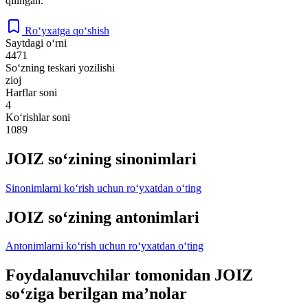
qilingan.
Ro‘yxatga qo‘shish
Saytdagi o‘rni
4471
So‘zning teskari yozilishi
zioj
Harflar soni
4
Ko‘rishlar soni
1089
JOIZ so‘zining sinonimlari
Sinonimlarni ko‘rish uchun ro‘yxatdan o‘ting
JOIZ so‘zining antonimlari
Antonimlarni ko‘rish uchun ro‘yxatdan o‘ting
Foydalanuvchilar tomonidan JOIZ
so‘ziga berilgan ma’nolar