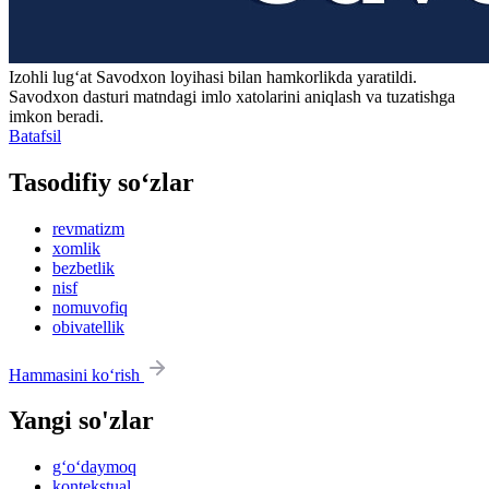
Izohli lugʻat
Savodxon
loyihasi bilan hamkorlikda yaratildi.
Savodxon dasturi matndagi imlo xatolarini aniqlash va tuzatishga
imkon beradi.
Batafsil
Tasodifiy so‘zlar
revmatizm
xomlik
bezbetlik
nisf
nomuvofiq
obivatellik
Hammasini ko‘rish
Yangi so'zlar
g‘o‘daymoq
kontekstual