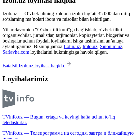
Izoh.uz loyihasi haqida
Izoh.uz — O‘zbek tilining xalqona izohli lug‘ati 35 000 dan ortiq
so‘zlarning ma’nolari ibora va misollar bilan keltirilgan.
Yillar davomida “O‘zbek tili kuni”ga bag‘ishlab, o‘zbek tilini
o‘rganuvchilar, jurnalistlar, tarjimonlar, kopirayterlar, blogerlar va
boshqalar uchun foydali loyihalarni ishga tushirishni an’anaga
aylantirganmiz. Bizning jamoa
Lotin.uz
,
Imlo.uz
,
Sinonim.uz
,
Sarlavha.com
loyihalarini hukmingizga havola qilgan.
Batafsil Izoh.uz loyihasi haqida
Loyihalarimiz
TVinfo.uz — Bugun, ertaga va keyingi hafta uchun to‘liq
teledasturlar.
TVinfo.uz — Телепрограмма на сегодня, завтра и ближайшую
неделю.