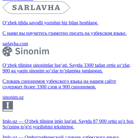
O‘zbek tilida savodli yozishni biz bilan boshlang.
С нами вы научитесь грамотно писать на узбекском языке.
sarlavha.com
O‘zbek tilining sinonimlar lug‘ati. Saytda 3300 tadan ortiq so‘zlar,
900 ga yaqin sinonim so‘zlar to‘plamiga jamlangan.
Словарь синонимов узбекского языка на нашем сайте
содержит более 3300 слов и 900 синонимов.
sinonim.uz
Imlo.uz — O'zbek tilining imlo lug'ati. Saytda 87 000 ortiq so'z bor.
So'zning to'g'ri yozilishini tekshiring.
Imlo.uz — Орфографический словарь узбекского языка