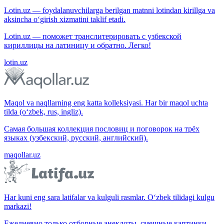
Lotin.uz — foydalanuvchilarga berilgan matnni lotindan kirillga va
aksincha o‘girish xizmatini taklif etadi.
Lotin.uz — поможет транслитерировать с узбекской
кириллицы на латиницу и обратно. Легко!
lotin.uz
Maqol va naqllarning eng katta kolleksiyasi. Har bir maqol uchta
tilda (o‘zbek, rus, ingliz).
Самая большая коллекция пословиц и поговорок на трёх
языках (узбекский, русский, английский).
maqollar.uz
Har kuni eng sara latifalar va kulguli rasmlar. O‘zbek tilidagi kulgu
markazi!
Ежедневно только отборные анекдоты, смешные картинки.