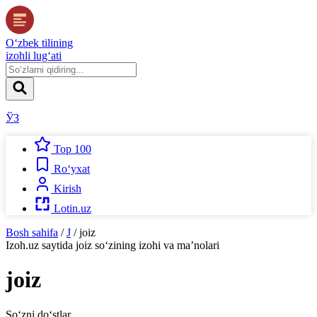
O‘zbek tilining
izohli lug‘ati
ЎЗ
Top 100
Ro‘yxat
Kirish
Lotin.uz
Bosh sahifa
/
J
/
joiz
Izoh.uz
saytida
joiz
so‘zining izohi va ma’nolari
joiz
So‘zni do‘stlar