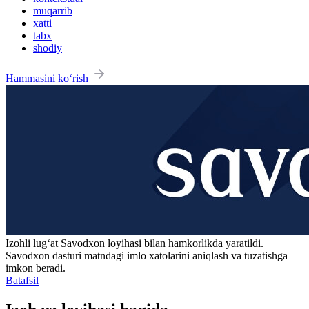
muqarrib
xatti
tabx
shodiy
Hammasini ko‘rish
Izohli lugʻat
Savodxon
loyihasi bilan hamkorlikda yaratildi.
Savodxon dasturi matndagi imlo xatolarini aniqlash va tuzatishga
imkon beradi.
Batafsil