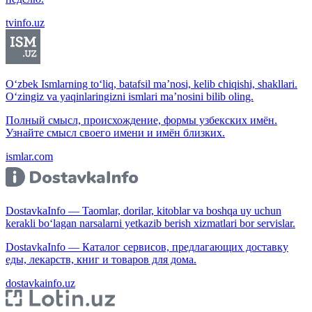
tvinfo.uz
O‘zbek Ismlarning to‘liq, batafsil ma’nosi, kelib chiqishi, shakllari.
O‘zingiz va yaqinlaringizni ismlari ma’nosini bilib oling.
Полный смысл, происхождение, формы узбекских имён.
Узнайте смысл своего имени и имён близких.
ismlar.com
DostavkaInfo — Taomlar, dorilar, kitoblar va boshqa uy uchun
kerakli bo‘lagan narsalarni yetkazib berish xizmatlari bor servislar.
DostavkaInfo — Каталог сервисов, предлагающих доставку
еды, лекарств, книг и товаров для дома.
dostavkainfo.uz