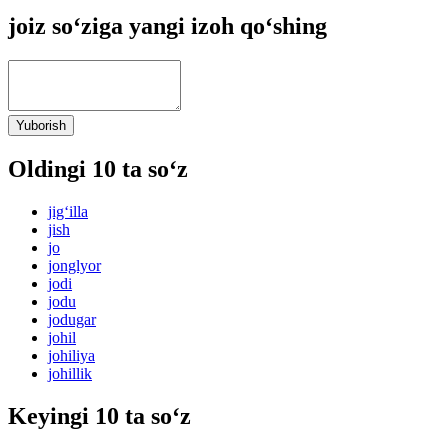
joiz so‘ziga yangi izoh qo‘shing
Yuborish
Oldingi 10 ta so‘z
jig‘illa
jish
jo
jonglyor
jodi
jodu
jodugar
johil
johiliya
johillik
Keyingi 10 ta so‘z