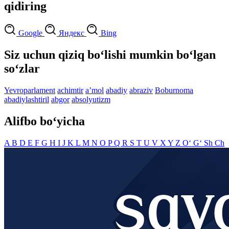
qidiring
Google
Яндекс
Bing
Siz uchun qiziq bo‘lishi mumkin bo‘lgan
so‘zlar
Yevroparlament
achimtir
aʼmol
abadiy
abraziv
Boburnoma
abadiylashtiril
abgor
absolyutizm
Alifbo bo‘yicha
A
B
D
E
F
G
H
I
J
K
L
M
N
O
P
Q
R
S
T
U
V
X
Y
Z
O‘
G‘
Sh
Ch