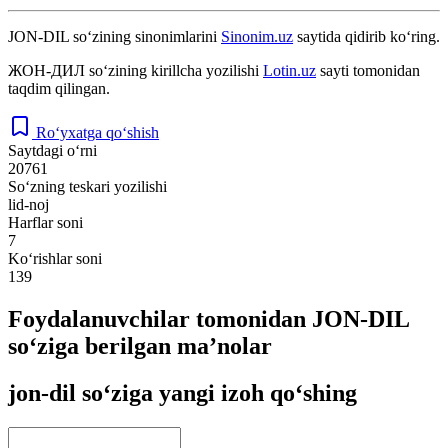
JON-DIL
so‘zining sinonimlarini
Sinonim.uz
saytida qidirib ko‘ring.
ЖОН-ДИЛ
so‘zining kirillcha yozilishi
Lotin.uz
sayti tomonidan
taqdim qilingan.
Ro‘yxatga qo‘shish
Saytdagi o‘rni
20761
So‘zning teskari yozilishi
lid-noj
Harflar soni
7
Ko‘rishlar soni
139
Foydalanuvchilar tomonidan JON-DIL
so‘ziga berilgan ma’nolar
jon-dil so‘ziga yangi izoh qo‘shing