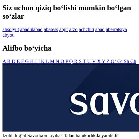
Siz uchun qiziq bo‘lishi mumkin bo‘lgan
so‘zlar
absolyut
abadulabad
abssess
abjir
aʼzo
achchiq
abad
aberratsiya
abyot
Alifbo bo‘yicha
A
B
D
E
F
G
H
I
J
K
L
M
N
O
P
Q
R
S
T
U
V
X
Y
Z
O‘
G‘
Sh
Ch
Izohli lugʻat
Savodxon
loyihasi bilan hamkorlikda yaratildi.