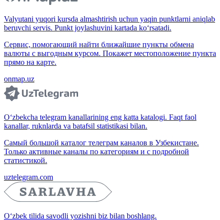
Valyutani yuqori kursda almashtirish uchun yaqin punktlarni aniqlab
beruvchi servis. Punkt joylashuvini kartada ko‘rsatadi.
Сервис, помогающий найти ближайшие пункты обмена
валюты с выгодным курсом. Покажет местоположение пункта
прямо на карте.
onmap.uz
O‘zbekcha telegram kanallarining eng katta katalogi. Faqt faol
kanallar, ruknlarda va batafsil statistikasi bilan.
Самый большой каталог телеграм каналов в Узбекистане.
Только активные каналы по категориям и с подробной
статистикой.
uztelegram.com
O‘zbek tilida savodli yozishni biz bilan boshlang.