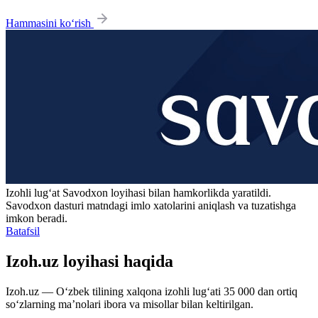
Hammasini ko‘rish
Izohli lugʻat
Savodxon
loyihasi bilan hamkorlikda yaratildi.
Savodxon dasturi matndagi imlo xatolarini aniqlash va tuzatishga
imkon beradi.
Batafsil
Izoh.uz loyihasi haqida
Izoh.uz — O‘zbek tilining xalqona izohli lug‘ati 35 000 dan ortiq
so‘zlarning ma’nolari ibora va misollar bilan keltirilgan.