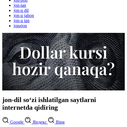
jon-pon
jon-tan
jon-u dil
jon-u jahon
jon-u tan
jonajon
jon-dil so‘zi ishlatilgan saytlarni
internetda qidiring
Google
Яндекс
Bing