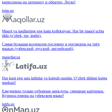
кириллицы на латиницу и обратно. Легко!
lotin.uz
Maqol va naqllarning eng katta kolleksiyasi. Har bir maqol uchta
tilda (o‘zbek, rus, ingliz).
Самая большая коллекция пословиц и поговорок на трёх
языках (узбекский, русский, английский).
maqollar.uz
Har kuni eng sara latifalar va kulguli rasmlar. O‘zbek tilidagi kulgu
markazi!
Ежедневно только отборные анекдоты, смешные картинки.
Кузница юмора на узбекском языке!
latifa.uz