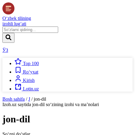
O‘zbek tilining
izohli lug‘ati
ЎЗ
Top 100
Ro‘yxat
Kirish
Lotin.uz
Bosh sahifa
/
J
/
jon-dil
Izoh.uz
saytida
jon-dil
so‘zining izohi va ma’nolari
jon-dil
So‘zni do‘stlar