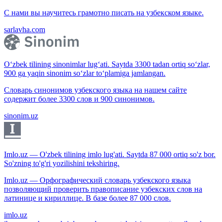
С нами вы научитесь грамотно писать на узбекском языке.
sarlavha.com
O‘zbek tilining sinonimlar lug‘ati. Saytda 3300 tadan ortiq so‘zlar,
900 ga yaqin sinonim so‘zlar to‘plamiga jamlangan.
Словарь синонимов узбекского языка на нашем сайте
содержит более 3300 слов и 900 синонимов.
sinonim.uz
Imlo.uz — O'zbek tilining imlo lug'ati. Saytda 87 000 ortiq so'z bor.
So'zning to'g'ri yozilishini tekshiring.
Imlo.uz — Орфографический словарь узбекского языка
позволяющий проверить правописание узбекских слов на
латинице и кириллице. В базе более 87 000 слов.
imlo.uz