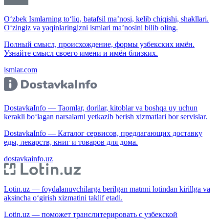
O‘zbek Ismlarning to‘liq, batafsil ma’nosi, kelib chiqishi, shakllari.
O‘zingiz va yaqinlaringizni ismlari ma’nosini bilib oling.
Полный смысл, происхождение, формы узбекских имён.
Узнайте смысл своего имени и имён близких.
ismlar.com
DostavkaInfo — Taomlar, dorilar, kitoblar va boshqa uy uchun
kerakli bo‘lagan narsalarni yetkazib berish xizmatlari bor servislar.
DostavkaInfo — Каталог сервисов, предлагающих доставку
еды, лекарств, книг и товаров для дома.
dostavkainfo.uz
Lotin.uz — foydalanuvchilarga berilgan matnni lotindan kirillga va
aksincha o‘girish xizmatini taklif etadi.
Lotin.uz — поможет транслитерировать с узбекской