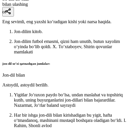
bilan ulashing
ot
Eng sevimli, eng yaxshi koʻradigan kishi yoki narsa haqida.
Jon-dilim kitob.
Jon-dilim futbol emasmi, qizni ham unutib, butun xayolim
oʻyinda boʻlib qoldi.
X. Toʻxtaboyev, Shirin qovunlar
mamlakati
jon-dil
soʻzi qatnashgan jumlalar:
Jon-dil bilan
Astoydil, astoydil berilib.
Yigitlar Joʻraxon paydo boʻlsa, undan maslahat va topshiriq
kutib, uning buyurganlarini jon-dillari bilan bajarardilar.
Nazarmat, Joʻrlar baland sayraydi
Har bir ishga jon-dili bilan kirishadigan bu yigit, hafta
oʻtmasdanoq, mashinani mustaqil boshqara oladigan boʻldi.
I.
Rahim, Shonli avlod