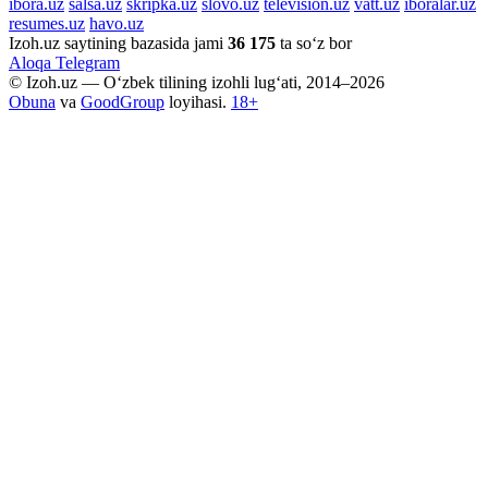
ibora.uz
salsa.uz
skripka.uz
slovo.uz
television.uz
vatt.uz
iboralar.uz
resumes.uz
havo.uz
Izoh.uz saytining bazasida jami
36 175
ta so‘z bor
Aloqa
Telegram
© Izoh.uz — O‘zbek tilining izohli lug‘ati, 2014–2026
Obuna
va
GoodGroup
loyihasi.
18+