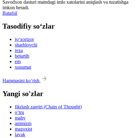
Savodxon dasturi matndagi imlo xatolarini aniqlash va tuzatishga
imkon beradi.
Batafsil
Tasodifiy so‘zlar
jo‘xorizor
sharhlovchi
reza
betartib
em
xusumat
Hammasini ko‘rish
Yangi so'zlar
fikrlash zanjiri (Chain of Thought)
o‘tru
mahv
animizm
mazoxist
lavak