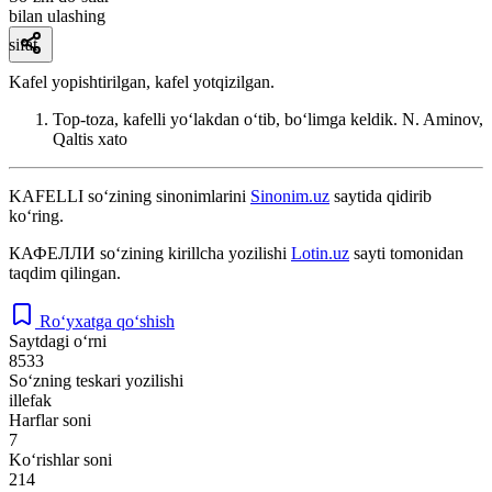
bilan ulashing
sifat
Kafel yopishtirilgan, kafel yotqizilgan.
Top-toza, kafelli yoʻlakdan oʻtib, boʻlimga keldik.
N. Aminov,
Qaltis xato
KAFELLI
so‘zining sinonimlarini
Sinonim.uz
saytida qidirib
ko‘ring.
КАФЕЛЛИ
so‘zining kirillcha yozilishi
Lotin.uz
sayti tomonidan
taqdim qilingan.
Ro‘yxatga qo‘shish
Saytdagi o‘rni
8533
So‘zning teskari yozilishi
illefak
Harflar soni
7
Ko‘rishlar soni
214