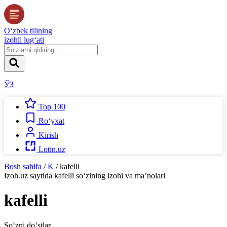
O‘zbek tilining
izohli lug‘ati
ЎЗ
Top 100
Ro‘yxat
Kirish
Lotin.uz
Bosh sahifa
/
K
/
kafelli
Izoh.uz
saytida
kafelli
so‘zining izohi va ma’nolari
kafelli
So‘zni do‘stlar