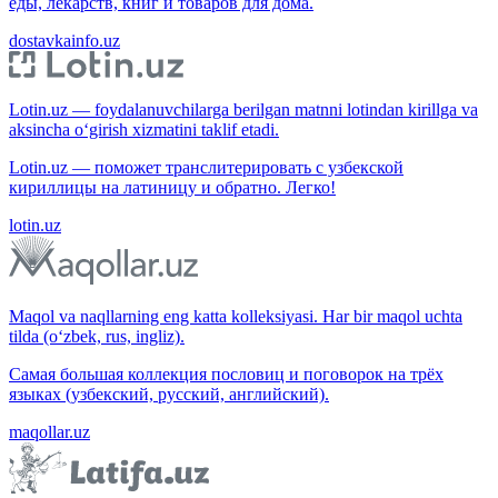
еды, лекарств, книг и товаров для дома.
dostavkainfo.uz
Lotin.uz — foydalanuvchilarga berilgan matnni lotindan kirillga va
aksincha o‘girish xizmatini taklif etadi.
Lotin.uz — поможет транслитерировать с узбекской
кириллицы на латиницу и обратно. Легко!
lotin.uz
Maqol va naqllarning eng katta kolleksiyasi. Har bir maqol uchta
tilda (o‘zbek, rus, ingliz).
Самая большая коллекция пословиц и поговорок на трёх
языках (узбекский, русский, английский).
maqollar.uz