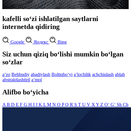
kafelli so‘zi ishlatilgan saytlarni
internetda qidiring
Google
Яндекс
Bing
Siz uchun qiziq bo‘lishi mumkin bo‘lgan
so‘zlar
aʼzo
Behbudiy
abadiylash
Boltiqbo‘yi
aʼlochilik
achchiqlash
ablah
abstraktlashtiril
aʼmol
Alifbo bo‘yicha
A
B
D
E
F
G
H
I
J
K
L
M
N
O
P
Q
R
S
T
U
V
X
Y
Z
O‘
G‘
Sh
Ch