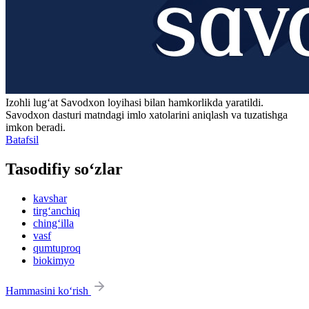
Izohli lugʻat
Savodxon
loyihasi bilan hamkorlikda yaratildi.
Savodxon dasturi matndagi imlo xatolarini aniqlash va tuzatishga
imkon beradi.
Batafsil
Tasodifiy so‘zlar
kavshar
tirg‘anchiq
ching‘illa
vasf
qumtuproq
biokimyo
Hammasini ko‘rish