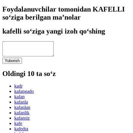
Foydalanuvchilar tomonidan KAFELLI
so‘ziga berilgan ma’nolar
kafelli so‘ziga yangi izoh qo‘shing
Yuborish
Oldingi 10 ta so‘z
kadr
kafangado
kafan
kafanla
kafanlan
kafanlik
kafansiz
kafe
kafedra