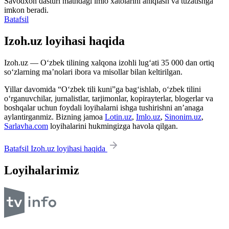
Savodxon dasturi matndagi imlo xatolarini aniqlash va tuzatishga
imkon beradi.
Batafsil
Izoh.uz loyihasi haqida
Izoh.uz — O‘zbek tilining xalqona izohli lug‘ati 35 000 dan ortiq
so‘zlarning ma’nolari ibora va misollar bilan keltirilgan.
Yillar davomida “O‘zbek tili kuni”ga bag‘ishlab, o‘zbek tilini
o‘rganuvchilar, jurnalistlar, tarjimonlar, kopirayterlar, blogerlar va
boshqalar uchun foydali loyihalarni ishga tushirishni an’anaga
aylantirganmiz. Bizning jamoa
Lotin.uz
,
Imlo.uz
,
Sinonim.uz
,
Sarlavha.com
loyihalarini hukmingizga havola qilgan.
Batafsil Izoh.uz loyihasi haqida
Loyihalarimiz