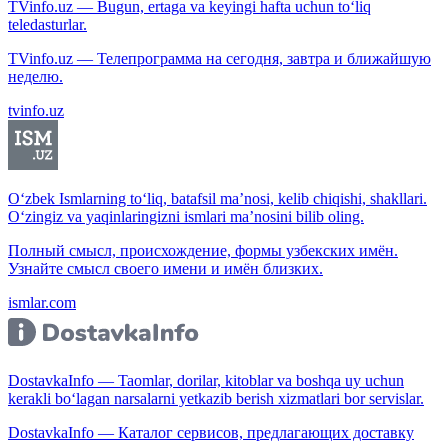
TVinfo.uz — Bugun, ertaga va keyingi hafta uchun to‘liq
teledasturlar.
TVinfo.uz — Телепрограмма на сегодня, завтра и ближайшую
неделю.
tvinfo.uz
O‘zbek Ismlarning to‘liq, batafsil ma’nosi, kelib chiqishi, shakllari.
O‘zingiz va yaqinlaringizni ismlari ma’nosini bilib oling.
Полный смысл, происхождение, формы узбекских имён.
Узнайте смысл своего имени и имён близких.
ismlar.com
DostavkaInfo — Taomlar, dorilar, kitoblar va boshqa uy uchun
kerakli bo‘lagan narsalarni yetkazib berish xizmatlari bor servislar.
DostavkaInfo — Каталог сервисов, предлагающих доставку