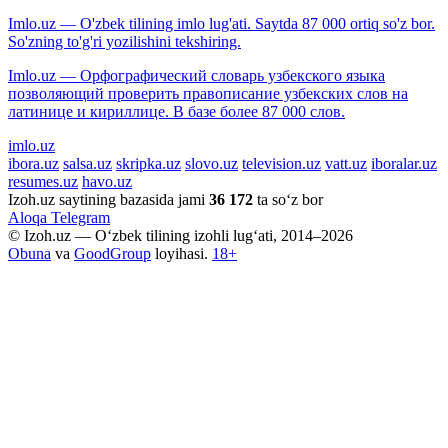
Imlo.uz — O'zbek tilining imlo lug'ati. Saytda 87 000 ortiq so'z bor.
So'zning to'g'ri yozilishini tekshiring.
Imlo.uz — Орфографический словарь узбекского языка
позволяющий проверить правописание узбекских слов на
латинице и кириллице. В базе более 87 000 слов.
imlo.uz
ibora.uz
salsa.uz
skripka.uz
slovo.uz
television.uz
vatt.uz
iboralar.uz
resumes.uz
havo.uz
Izoh.uz saytining bazasida jami
36 172
ta so‘z bor
Aloqa
Telegram
© Izoh.uz — O‘zbek tilining izohli lug‘ati, 2014–2026
Obuna
va
GoodGroup
loyihasi.
18+