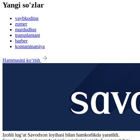
Yangi so'zlar
vaybkoding
zumer
mardudluq
transplantant
barber
kontaminatsiya
Hammasini ko‘rish
Izohli lugʻat
Savodxon
loyihasi bilan hamkorlikda yaratildi.