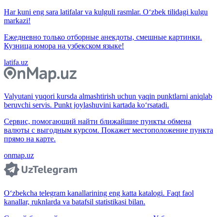
Har kuni eng sara latifalar va kulguli rasmlar. O‘zbek tilidagi kulgu
markazi!
Ежедневно только отборные анекдоты, смешные картинки.
Кузница юмора на узбекском языке!
latifa.uz
Valyutani yuqori kursda almashtirish uchun yaqin punktlarni aniqlab
beruvchi servis. Punkt joylashuvini kartada ko‘rsatadi.
Сервис, помогающий найти ближайшие пункты обмена
валюты с выгодным курсом. Покажет местоположение пункта
прямо на карте.
onmap.uz
O‘zbekcha telegram kanallarining eng katta katalogi. Faqt faol
kanallar, ruknlarda va batafsil statistikasi bilan.