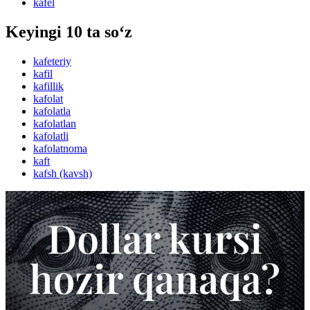
kafel
Keyingi 10 ta so‘z
kafeteriy
kafil
kafillik
kafolat
kafolatla
kafolatlan
kafolatli
kafolatnoma
kaft
kafsh (kavsh)