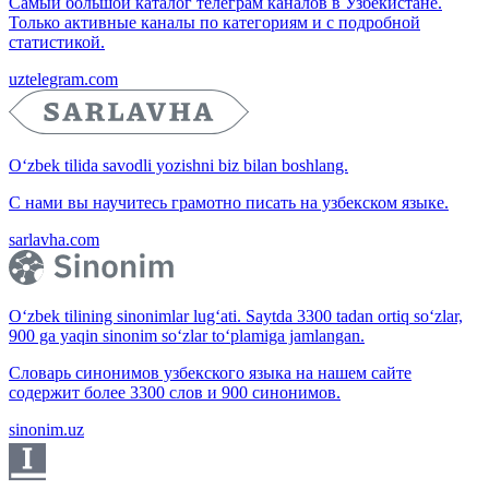
Самый большой каталог телеграм каналов в Узбекистане.
Только активные каналы по категориям и с подробной
статистикой.
uztelegram.com
O‘zbek tilida savodli yozishni biz bilan boshlang.
С нами вы научитесь грамотно писать на узбекском языке.
sarlavha.com
O‘zbek tilining sinonimlar lug‘ati. Saytda 3300 tadan ortiq so‘zlar,
900 ga yaqin sinonim so‘zlar to‘plamiga jamlangan.
Словарь синонимов узбекского языка на нашем сайте
содержит более 3300 слов и 900 синонимов.
sinonim.uz