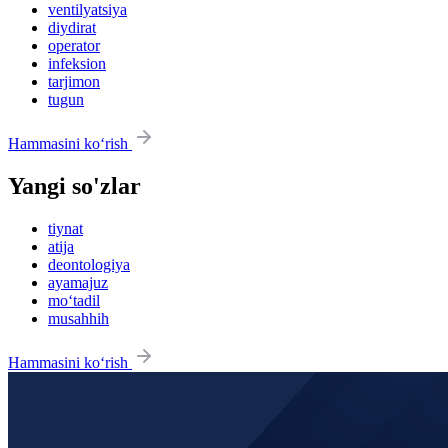
ventilyatsiya
diydirat
operator
infeksion
tarjimon
tugun
Hammasini ko‘rish
Yangi so'zlar
tiynat
atija
deontologiya
ayamajuz
mo‘tadil
musahhih
Hammasini ko‘rish