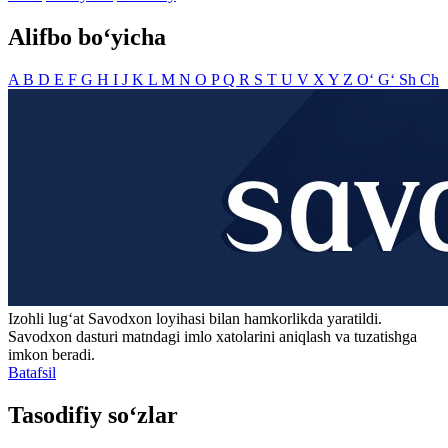
Alifbo bo‘yicha
A
B
D
E
F
G
H
I
J
K
L
M
N
O
P
Q
R
S
T
U
V
X
Y
Z
O‘
G‘
Sh
Ch
Izohli lugʻat
Savodxon
loyihasi bilan hamkorlikda yaratildi.
Savodxon dasturi matndagi imlo xatolarini aniqlash va tuzatishga
imkon beradi.
Batafsil
Tasodifiy so‘zlar