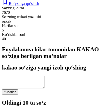
Ro‘yxatga qo‘shish
Saytdagi o‘rni
7670
So‘zning teskari yozilishi
oakak
Harflar soni
5
Ko‘rishlar soni
401
Foydalanuvchilar tomonidan KAKAO
so‘ziga berilgan ma’nolar
kakao so‘ziga yangi izoh qo‘shing
Yuborish
Oldingi 10 ta so‘z