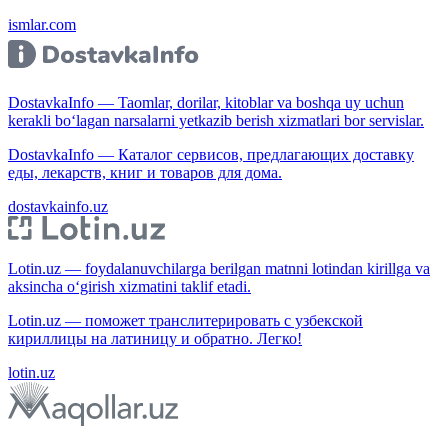
ismlar.com
DostavkaInfo — Taomlar, dorilar, kitoblar va boshqa uy uchun
kerakli bo‘lagan narsalarni yetkazib berish xizmatlari bor servislar.
DostavkaInfo — Каталог сервисов, предлагающих доставку
еды, лекарств, книг и товаров для дома.
dostavkainfo.uz
Lotin.uz — foydalanuvchilarga berilgan matnni lotindan kirillga va
aksincha o‘girish xizmatini taklif etadi.
Lotin.uz — поможет транслитерировать с узбекской
кириллицы на латиницу и обратно. Легко!
lotin.uz