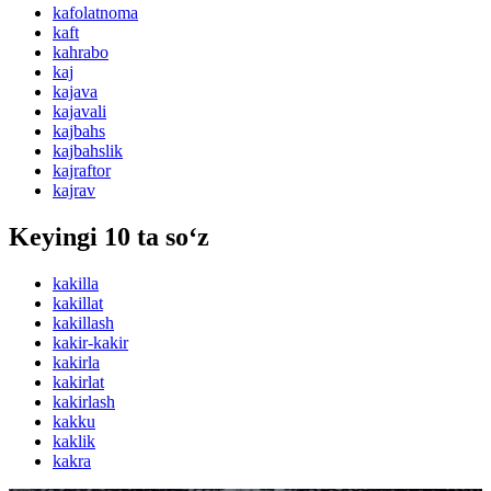
kafolatnoma
kaft
kahrabo
kaj
kajava
kajavali
kajbahs
kajbahslik
kajraftor
kajrav
Keyingi 10 ta so‘z
kakilla
kakillat
kakillash
kakir-kakir
kakirla
kakirlat
kakirlash
kakku
kaklik
kakra