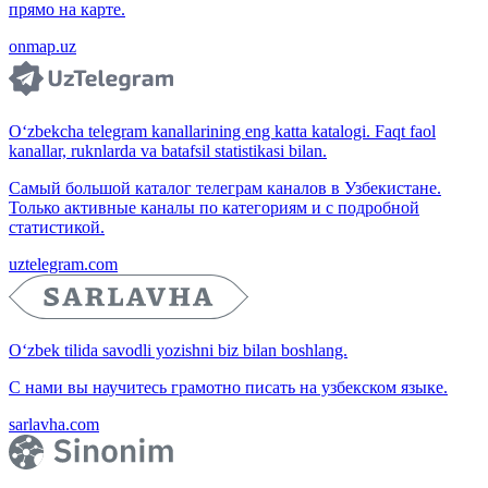
прямо на карте.
onmap.uz
O‘zbekcha telegram kanallarining eng katta katalogi. Faqt faol
kanallar, ruknlarda va batafsil statistikasi bilan.
Самый большой каталог телеграм каналов в Узбекистане.
Только активные каналы по категориям и с подробной
статистикой.
uztelegram.com
O‘zbek tilida savodli yozishni biz bilan boshlang.
С нами вы научитесь грамотно писать на узбекском языке.
sarlavha.com