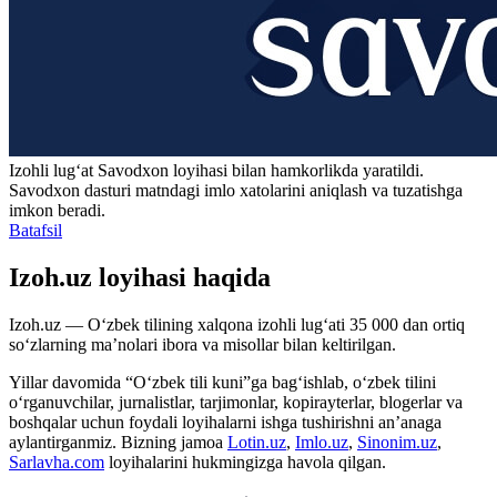
Izohli lugʻat
Savodxon
loyihasi bilan hamkorlikda yaratildi.
Savodxon dasturi matndagi imlo xatolarini aniqlash va tuzatishga
imkon beradi.
Batafsil
Izoh.uz loyihasi haqida
Izoh.uz — O‘zbek tilining xalqona izohli lug‘ati 35 000 dan ortiq
so‘zlarning ma’nolari ibora va misollar bilan keltirilgan.
Yillar davomida “O‘zbek tili kuni”ga bag‘ishlab, o‘zbek tilini
o‘rganuvchilar, jurnalistlar, tarjimonlar, kopirayterlar, blogerlar va
boshqalar uchun foydali loyihalarni ishga tushirishni an’anaga
aylantirganmiz. Bizning jamoa
Lotin.uz
,
Imlo.uz
,
Sinonim.uz
,
Sarlavha.com
loyihalarini hukmingizga havola qilgan.