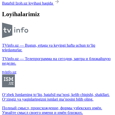
Batafsil Izoh.uz loyihasi haqida
Loyihalarimiz
TVinfo.uz — Bugun, ertaga va keyingi hafta uchun to‘liq
teledasturlar.
TVinfo.uz — Телепрограмма на сегодня, завтра и ближайшую
неделю.
tvinfo.uz
O‘zbek Ismlarning to‘liq, batafsil ma’nosi, kelib chiqishi, shakllari.
O‘zingiz va yaqinlaringizni ismlari ma’nosini bilib oling.
Полный смысл, происхождение, формы узбекских имён.
Узнайте смысл своего имени и имён близких.