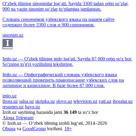
O‘zbek tilining sinonimlar lug‘ati. Saytda 3300 tadan ortiq so‘zlar,
900 ga yaqin sinonim so‘zlar to‘plamiga jamlangan.
Словарь синонимов узбекского языка на нашем сайте
содержит более 3300 слов и 900 синонимов.
sinonim.uz
Imlo.uz — O'zbek tilining imlo lug'ati. Saytda 87 000 ortiq so'z bor.
So'zning to'g'ri yozilishini tekshiring.
Imlo.uz — Орфографический словарь узбекского языка
позволяющий проверить правописание узбекских слов на
латинице и кириллице. В базе более 87 000 слов.
imlo.uz
ibora.uz
salsa.uz
skripka.uz
slovo.uz
television.uz
vatt.uz
iboralar.uz
resumes.uz
havo.uz
Izoh.uz saytining bazasida jami
36 149
ta so‘z bor
Aloqa
Telegram
© Izoh.uz — O‘zbek tilining izohli lug‘ati, 2014–2026
Obuna
va
GoodGroup
loyihasi.
18+