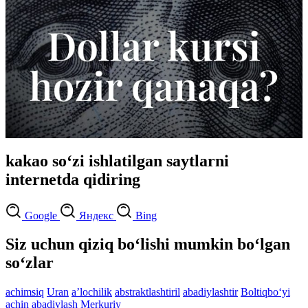
kakao so‘zi ishlatilgan saytlarni
internetda qidiring
Google
Яндекс
Bing
Siz uchun qiziq bo‘lishi mumkin bo‘lgan
so‘zlar
achimsiq
Uran
aʼlochilik
abstraktlashtiril
abadiylashtir
Boltiqbo‘yi
achin
abadiylash
Merkuriy