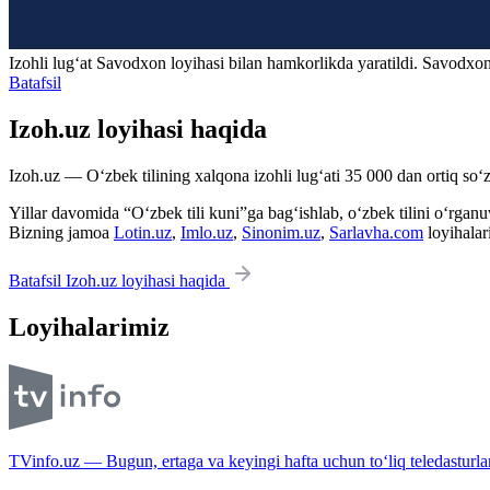
Izohli lugʻat
Savodxon
loyihasi bilan hamkorlikda yaratildi. Savodxon
Batafsil
Izoh.uz loyihasi haqida
Izoh.uz — O‘zbek tilining xalqona izohli lug‘ati 35 000 dan ortiq so‘zl
Yillar davomida “O‘zbek tili kuni”ga bag‘ishlab, o‘zbek tilini o‘rganuvc
Bizning jamoa
Lotin.uz
,
Imlo.uz
,
Sinonim.uz
,
Sarlavha.com
loyihalar
Batafsil Izoh.uz loyihasi haqida
Loyihalarimiz
TVinfo.uz — Bugun, ertaga va keyingi hafta uchun to‘liq teledasturlar