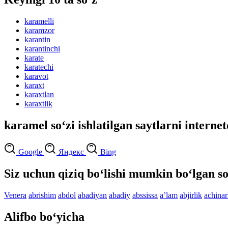
karamelli
karamzor
karantin
karantinchi
karate
karatechi
karavot
karaxt
karaxtlan
karaxtlik
karamel so‘zi ishlatilgan saytlarni interne
Google
Яндекс
Bing
Siz uchun qiziq bo‘lishi mumkin bo‘lgan so
Venera
abrishim
abdol
abadiyan
abadiy
abssissa
aʼlam
abjirlik
achinar
Alifbo bo‘yicha