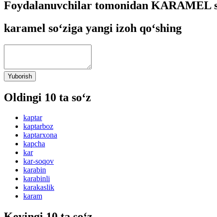
Foydalanuvchilar tomonidan KARAMEL so
karamel so‘ziga yangi izoh qo‘shing
Yuborish
Oldingi 10 ta so‘z
kaptar
kaptarboz
kaptarxona
kapcha
kar
kar-soqov
karabin
karabinli
karakaslik
karam
Keyingi 10 ta so‘z