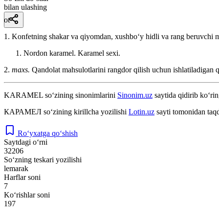
bilan ulashing
ot
1. Konfetning shakar va qiyomdan, xushboʻy hidli va rang beruvchi mo
Nordon karamel. Karamel sexi.
2.
maxs.
Qandolat mahsulotlarini rangdor qilish uchun ishlatiladigan 
KARAMEL
so‘zining sinonimlarini
Sinonim.uz
saytida qidirib ko‘rin
КАРАМЕЛ
so‘zining kirillcha yozilishi
Lotin.uz
sayti tomonidan taqd
Ro‘yxatga qo‘shish
Saytdagi o‘rni
32206
So‘zning teskari yozilishi
lemarak
Harflar soni
7
Ko‘rishlar soni
197