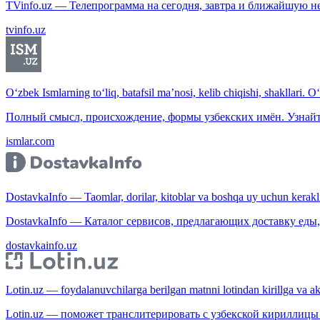
TVinfo.uz — Телепрограмма на сегодня, завтра и ближайшую н
tvinfo.uz
O‘zbek Ismlarning to‘liq, batafsil ma’nosi, kelib chiqishi, shakllari. O
Полный смысл, происхождение, формы узбекских имён. Узнайт
ismlar.com
DostavkaInfo — Taomlar, dorilar, kitoblar va boshqa uy uchun kerakli b
DostavkaInfo — Каталог сервисов, предлагающих доставку еды, 
dostavkainfo.uz
Lotin.uz — foydalanuvchilarga berilgan matnni lotindan kirillga va aksi
Lotin.uz — поможет транслитерировать с узбекской кириллицы 