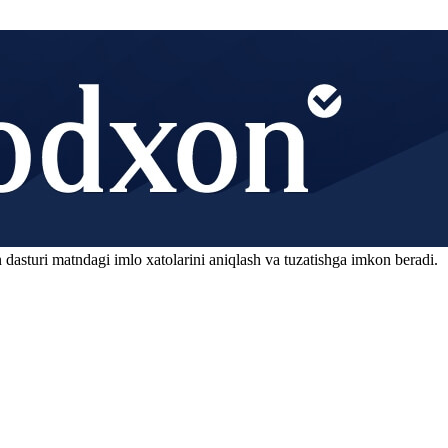
 dasturi matndagi imlo xatolarini aniqlash va tuzatishga imkon beradi.