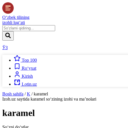
O‘zbek tilining
izohli lug‘ati
ЎЗ
Top 100
Ro‘yxat
Kirish
Lotin.uz
Bosh sahifa
/
K
/
karamel
Izoh.uz
saytida
karamel
so‘zining izohi va ma’nolari
karamel
So‘zni do‘stlar