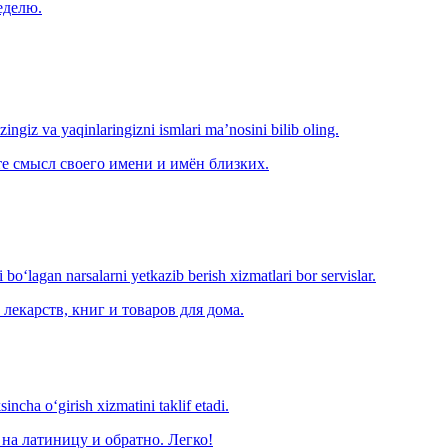
еделю.
‘zingiz va yaqinlaringizni ismlari ma’nosini bilib oling.
е смысл своего имени и имён близких.
o‘lagan narsalarni yetkazib berish xizmatlari bor servislar.
лекарств, книг и товаров для дома.
ncha o‘girish xizmatini taklif etadi.
на латиницу и обратно. Легко!