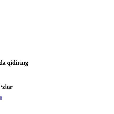
tda qidiring
‘zlar
li