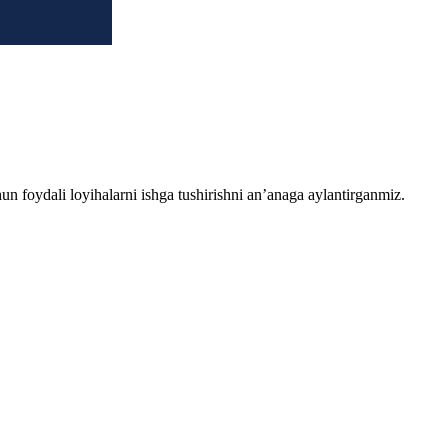
chun foydali loyihalarni ishga tushirishni an’anaga aylantirganmiz.