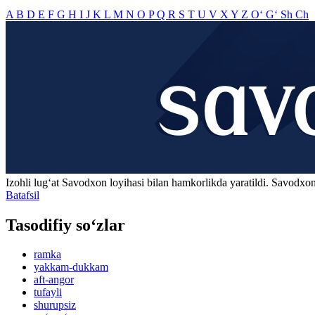
A
B
D
E
F
G
H
I
J
K
L
M
N
O
P
Q
R
S
T
U
V
X
Y
Z
O‘
G‘
Sh
Ch
Izohli lugʻat
Savodxon
loyihasi bilan hamkorlikda yaratildi. Savodxon
Batafsil
Tasodifiy so‘zlar
ramka
yakkam-dukkam
aft-angor
tufayli
shurupsiz