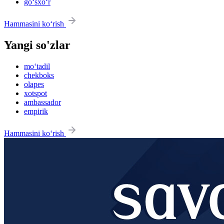
go‘sxo‘r
Hammasini ko‘rish
Yangi so'zlar
mo‘tadil
chekboks
olapes
xotspot
ambassador
empirik
Hammasini ko‘rish