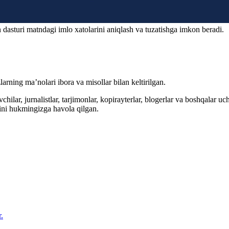
 dasturi matndagi imlo xatolarini aniqlash va tuzatishga imkon beradi.
arning ma’nolari ibora va misollar bilan keltirilgan.
hilar, jurnalistlar, tarjimonlar, kopirayterlar, blogerlar va boshqalar u
ini hukmingizga havola qilgan.
.