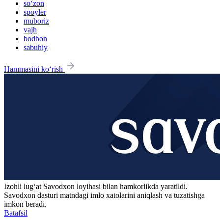
so‘zon
spoyler
muboriz
vajh
bodbon
sabuhiy
Hammasini ko‘rish
Izohli lugʻat
Savodxon
loyihasi bilan hamkorlikda yaratildi.
Savodxon dasturi matndagi imlo xatolarini aniqlash va tuzatishga
imkon beradi.
Batafsil