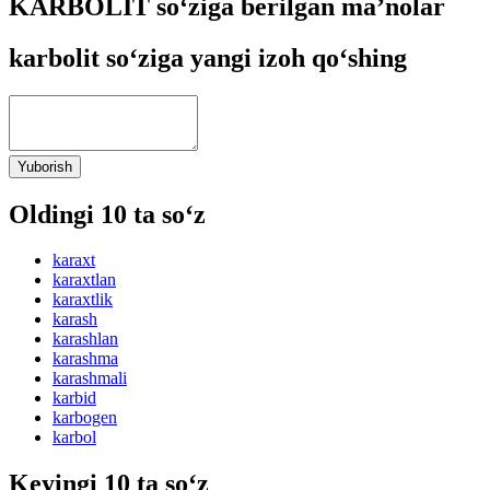
KARBOLIT so‘ziga berilgan ma’nolar
karbolit so‘ziga yangi izoh qo‘shing
Yuborish
Oldingi 10 ta so‘z
karaxt
karaxtlan
karaxtlik
karash
karashlan
karashma
karashmali
karbid
karbogen
karbol
Keyingi 10 ta so‘z