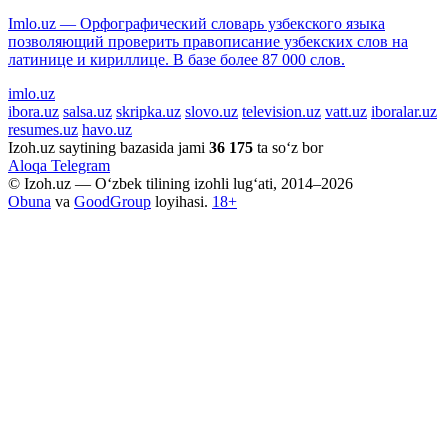
Imlo.uz — Орфографический словарь узбекского языка
позволяющий проверить правописание узбекских слов на
латинице и кириллице. В базе более 87 000 слов.
imlo.uz
ibora.uz
salsa.uz
skripka.uz
slovo.uz
television.uz
vatt.uz
iboralar.uz
resumes.uz
havo.uz
Izoh.uz saytining bazasida jami
36 175
ta so‘z bor
Aloqa
Telegram
© Izoh.uz — O‘zbek tilining izohli lug‘ati, 2014–2026
Obuna
va
GoodGroup
loyihasi.
18+