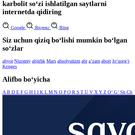
karbolit so‘zi ishlatilgan saytlarni
internetda qidiring
Google
Яндекс
Bing
Siz uchun qiziq bo‘lishi mumkin bo‘lgan
so‘zlar
abyot
Nizomiy
abjirlik
Mars
absolyutizm
abr
aʼzam
abort
Jo‘qorg‘i
Kenges
Alifbo bo‘yicha
A
B
D
E
F
G
H
I
J
K
L
M
N
O
P
Q
R
S
T
U
V
X
Y
Z
O‘
G‘
Sh
Ch