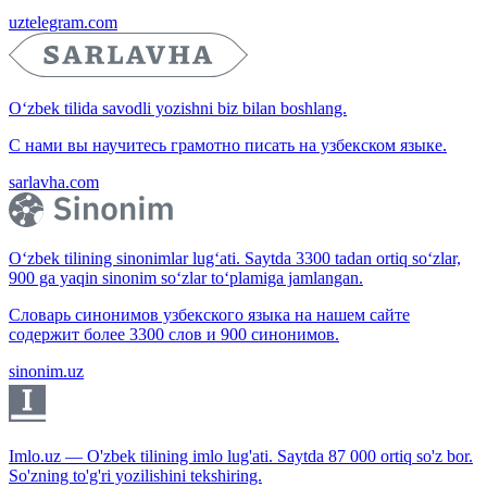
uztelegram.com
O‘zbek tilida savodli yozishni biz bilan boshlang.
С нами вы научитесь грамотно писать на узбекском языке.
sarlavha.com
O‘zbek tilining sinonimlar lug‘ati. Saytda 3300 tadan ortiq so‘zlar,
900 ga yaqin sinonim so‘zlar to‘plamiga jamlangan.
Словарь синонимов узбекского языка на нашем сайте
содержит более 3300 слов и 900 синонимов.
sinonim.uz
Imlo.uz — O'zbek tilining imlo lug'ati. Saytda 87 000 ortiq so'z bor.
So'zning to'g'ri yozilishini tekshiring.