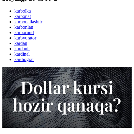
karbolka
karbonat
karbonatlashtir
karbonlan
karborund
karbyurator
kardan
kardanli
kardinal
kardiograf