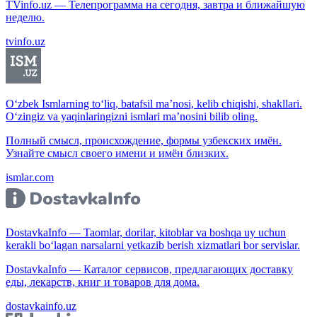
TVinfo.uz — Телепрограмма на сегодня, завтра и ближайшую
неделю.
tvinfo.uz
O‘zbek Ismlarning to‘liq, batafsil ma’nosi, kelib chiqishi, shakllari.
O‘zingiz va yaqinlaringizni ismlari ma’nosini bilib oling.
Полный смысл, происхождение, формы узбекских имён.
Узнайте смысл своего имени и имён близких.
ismlar.com
DostavkaInfo — Taomlar, dorilar, kitoblar va boshqa uy uchun
kerakli bo‘lagan narsalarni yetkazib berish xizmatlari bor servislar.
DostavkaInfo — Каталог сервисов, предлагающих доставку
еды, лекарств, книг и товаров для дома.
dostavkainfo.uz