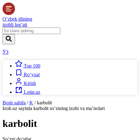
O‘zbek tilining
izohli lug‘ati
ЎЗ
Top 100
Ro‘yxat
Kirish
Lotin.uz
Bosh sahifa
/
K
/
karbolit
Izoh.uz
saytida
karbolit
so‘zining izohi va ma’nolari
karbolit
So‘zni do‘stlar