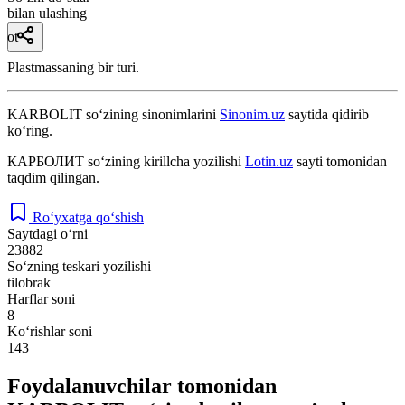
bilan ulashing
ot
Plastmassaning bir turi.
KARBOLIT
so‘zining sinonimlarini
Sinonim.uz
saytida qidirib
ko‘ring.
КАРБОЛИТ
so‘zining kirillcha yozilishi
Lotin.uz
sayti tomonidan
taqdim qilingan.
Ro‘yxatga qo‘shish
Saytdagi o‘rni
23882
So‘zning teskari yozilishi
tilobrak
Harflar soni
8
Ko‘rishlar soni
143
Foydalanuvchilar tomonidan