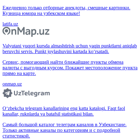
Ежедневно только отборные анекдоты, смешные картинки.
Кузница юмора на узбекском языке!
latifa.uz
Valyutani yuqori kursda almashtirish uchun yaqin punktlarni aniqlab
beruvchi servis. Punkt joylashuvini kartada ko‘rsatadi.
Сервис, помогающий найти ближайшие пункты обмена
валюты с выгодным курсом. Покажет местоположение пункта
прямо на карте.
onmap.uz
O‘zbekcha telegram kanallarining eng katta katalogi. Faqt faol
kanallar, ruknlarda va batafsil statistikasi bilan.
Самый большой каталог телеграм каналов в Узбекистане.
Только активные каналы по категориям и с подробной
статистикой.