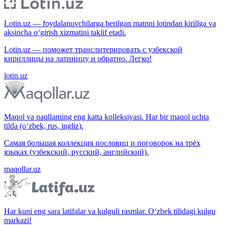
Lotin.uz — foydalanuvchilarga berilgan matnni lotindan kirillga va
aksincha o‘girish xizmatini taklif etadi.
Lotin.uz — поможет транслитерировать с узбекской
кириллицы на латиницу и обратно. Легко!
lotin.uz
Maqol va naqllarning eng katta kolleksiyasi. Har bir maqol uchta
tilda (o‘zbek, rus, ingliz).
Самая большая коллекция пословиц и поговорок на трёх
языках (узбекский, русский, английский).
maqollar.uz
Har kuni eng sara latifalar va kulguli rasmlar. O‘zbek tilidagi kulgu
markazi!