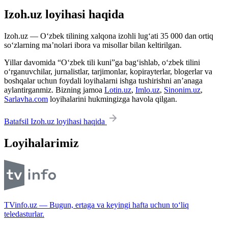
Izoh.uz loyihasi haqida
Izoh.uz — O‘zbek tilining xalqona izohli lug‘ati 35 000 dan ortiq
so‘zlarning ma’nolari ibora va misollar bilan keltirilgan.
Yillar davomida “O‘zbek tili kuni”ga bag‘ishlab, o‘zbek tilini
o‘rganuvchilar, jurnalistlar, tarjimonlar, kopirayterlar, blogerlar va
boshqalar uchun foydali loyihalarni ishga tushirishni an’anaga
aylantirganmiz. Bizning jamoa
Lotin.uz
,
Imlo.uz
,
Sinonim.uz
,
Sarlavha.com
loyihalarini hukmingizga havola qilgan.
Batafsil Izoh.uz loyihasi haqida
Loyihalarimiz
TVinfo.uz — Bugun, ertaga va keyingi hafta uchun to‘liq
teledasturlar.