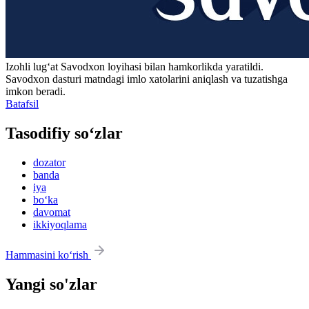
Izohli lugʻat
Savodxon
loyihasi bilan hamkorlikda yaratildi.
Savodxon dasturi matndagi imlo xatolarini aniqlash va tuzatishga
imkon beradi.
Batafsil
Tasodifiy so‘zlar
dozator
banda
iya
bo‘ka
davomat
ikkiyoqlama
Hammasini ko‘rish
Yangi so'zlar