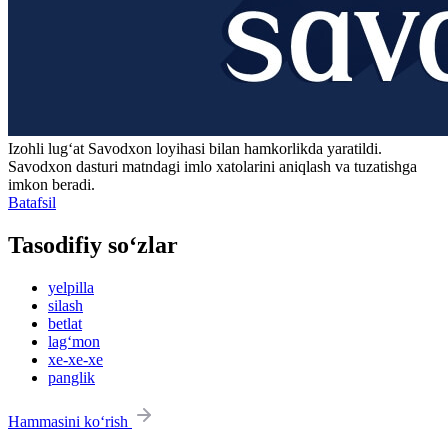
Izohli lugʻat
Savodxon
loyihasi bilan hamkorlikda yaratildi.
Savodxon dasturi matndagi imlo xatolarini aniqlash va tuzatishga
imkon beradi.
Batafsil
Tasodifiy so‘zlar
yelpilla
silash
betlat
lag‘mon
xe-xe-xe
panglik
Hammasini ko‘rish