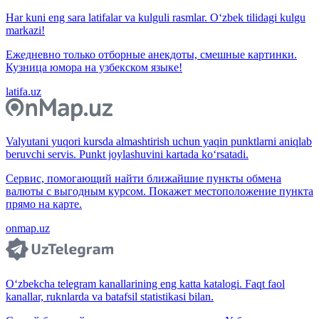
Har kuni eng sara latifalar va kulguli rasmlar. O‘zbek tilidagi kulgu
markazi!
Ежедневно только отборные анекдоты, смешные картинки.
Кузница юмора на узбекском языке!
latifa.uz
Valyutani yuqori kursda almashtirish uchun yaqin punktlarni aniqlab
beruvchi servis. Punkt joylashuvini kartada ko‘rsatadi.
Сервис, помогающий найти ближайшие пункты обмена
валюты с выгодным курсом. Покажет местоположение пункта
прямо на карте.
onmap.uz
O‘zbekcha telegram kanallarining eng katta katalogi. Faqt faol
kanallar, ruknlarda va batafsil statistikasi bilan.