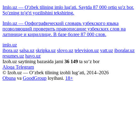
Imlo.uz — O'zbek tilining imlo lug'ati. Saytda 87 000 ortiq so'z bor.
So'zning to'g'ri yozilishini tekshiring.
Imlo.uz — Орфографический словарь узбекского языка
позволяющий проверить правописание узбекских слов на
латинице и кириллице. В базе более 87 000 слов.
imlo.uz
ibora.uz
salsa.uz
skripka.uz
slovo.uz
television.uz
vatt.uz
iboralar.uz
resumes.uz
havo.uz
Izoh.uz saytining bazasida jami
36 149
ta so‘z bor
Aloqa
Telegram
© Izoh.uz — O‘zbek tilining izohli lug‘ati, 2014–2026
Obuna
va
GoodGroup
loyihasi.
18+