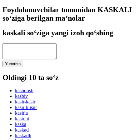
Foydalanuvchilar tomonidan KASKALI
so‘ziga berilgan ma’nolar
kaskali so‘ziga yangi izoh qo‘shing
Yuborish
Oldingi 10 ta so‘z
kasbdosh
kasbiy
kasir-kasir
kasir-kusur
kasirla
kasirlat
kaska
kaskad
kaskadli