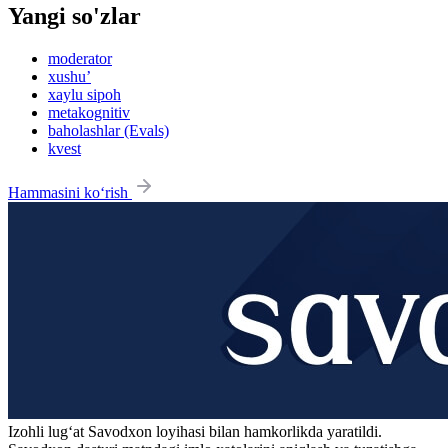
Yangi so'zlar
moderator
xushu’
xaylu sipoh
metakognitiv
baholashlar (Evals)
kvest
Hammasini ko‘rish
Izohli lugʻat
Savodxon
loyihasi bilan hamkorlikda yaratildi.