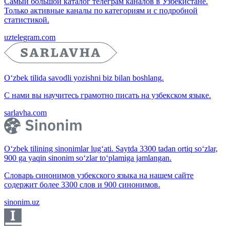
Самый большой каталог телеграм каналов в Узбекистане.
Только активные каналы по категориям и с подробной
статистикой.
uztelegram.com
O‘zbek tilida savodli yozishni biz bilan boshlang.
С нами вы научитесь грамотно писать на узбекском языке.
sarlavha.com
O‘zbek tilining sinonimlar lug‘ati. Saytda 3300 tadan ortiq so‘zlar,
900 ga yaqin sinonim so‘zlar to‘plamiga jamlangan.
Словарь синонимов узбекского языка на нашем сайте
содержит более 3300 слов и 900 синонимов.
sinonim.uz