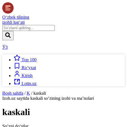
O‘zbek tilining
izohli lug‘ati
ЎЗ
Top 100
Ro‘yxat
Kirish
Lotin.uz
Bosh sahifa
/
K
/
kaskali
Izoh.uz
saytida
kaskali
so‘zining izohi va ma’nolari
kaskali
So‘zni do‘stlar