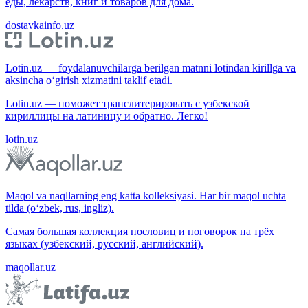
еды, лекарств, книг и товаров для дома.
dostavkainfo.uz
Lotin.uz — foydalanuvchilarga berilgan matnni lotindan kirillga va
aksincha o‘girish xizmatini taklif etadi.
Lotin.uz — поможет транслитерировать с узбекской
кириллицы на латиницу и обратно. Легко!
lotin.uz
Maqol va naqllarning eng katta kolleksiyasi. Har bir maqol uchta
tilda (o‘zbek, rus, ingliz).
Самая большая коллекция пословиц и поговорок на трёх
языках (узбекский, русский, английский).
maqollar.uz