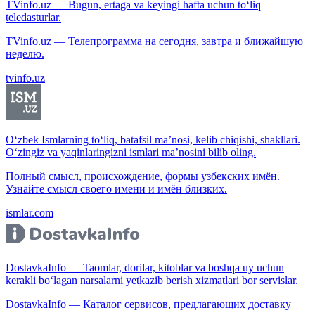
TVinfo.uz — Bugun, ertaga va keyingi hafta uchun to‘liq
teledasturlar.
TVinfo.uz — Телепрограмма на сегодня, завтра и ближайшую
неделю.
tvinfo.uz
O‘zbek Ismlarning to‘liq, batafsil ma’nosi, kelib chiqishi, shakllari.
O‘zingiz va yaqinlaringizni ismlari ma’nosini bilib oling.
Полный смысл, происхождение, формы узбекских имён.
Узнайте смысл своего имени и имён близких.
ismlar.com
DostavkaInfo — Taomlar, dorilar, kitoblar va boshqa uy uchun
kerakli bo‘lagan narsalarni yetkazib berish xizmatlari bor servislar.
DostavkaInfo — Каталог сервисов, предлагающих доставку