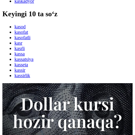
kaskadyor
Keyingi 10 ta so‘z
kasod
kasofat
kasofatli
kasr
kasrli
kassa
kassatsiya
kasseta
kassir
kassirlik