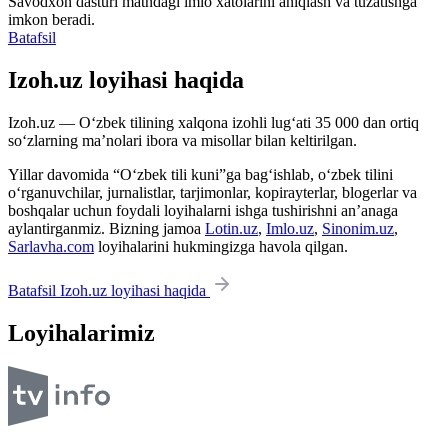
Savodxon dasturi matndagi imlo xatolarini aniqlash va tuzatishga
imkon beradi.
Batafsil
Izoh.uz loyihasi haqida
Izoh.uz — O‘zbek tilining xalqona izohli lug‘ati 35 000 dan ortiq
so‘zlarning ma’nolari ibora va misollar bilan keltirilgan.
Yillar davomida “O‘zbek tili kuni”ga bag‘ishlab, o‘zbek tilini
o‘rganuvchilar, jurnalistlar, tarjimonlar, kopirayterlar, blogerlar va
boshqalar uchun foydali loyihalarni ishga tushirishni an’anaga
aylantirganmiz. Bizning jamoa
Lotin.uz
,
Imlo.uz
,
Sinonim.uz
,
Sarlavha.com
loyihalarini hukmingizga havola qilgan.
Batafsil Izoh.uz loyihasi haqida
Loyihalarimiz