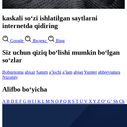
kaskali so‘zi ishlatilgan saytlarni
internetda qidiring
Google
Яндекс
Bing
Siz uchun qiziq bo‘lishi mumkin bo‘lgan
so‘zlar
Boburnoma
abxaz
Saturn
aʼlochi
aʼlam
abjaq
Yupiter
abbreviatura
Nizomiy
Alifbo bo‘yicha
A
B
D
E
F
G
H
I
J
K
L
M
N
O
P
Q
R
S
T
U
V
X
Y
Z
O‘
G‘
Sh
Ch