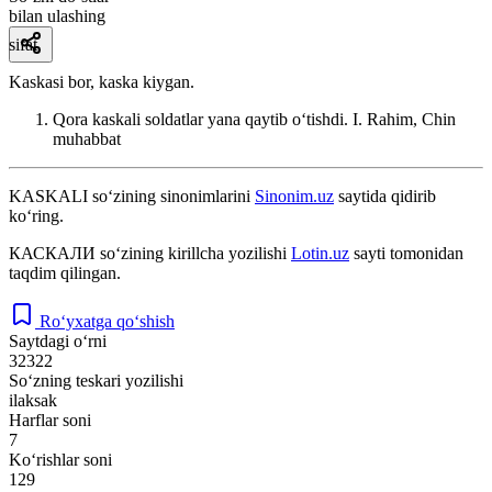
bilan ulashing
sifat
Kaskasi bor, kaska kiygan.
Qora kaskali soldatlar yana qaytib oʻtishdi.
I. Rahim, Chin
muhabbat
KASKALI
so‘zining sinonimlarini
Sinonim.uz
saytida qidirib
ko‘ring.
КАСКАЛИ
so‘zining kirillcha yozilishi
Lotin.uz
sayti tomonidan
taqdim qilingan.
Ro‘yxatga qo‘shish
Saytdagi o‘rni
32322
So‘zning teskari yozilishi
ilaksak
Harflar soni
7
Ko‘rishlar soni
129