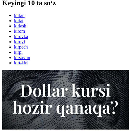
Keyingi 10 ta so‘z
kirlan
kirlat
kirlash
kirom
kirovka
kiroyi
kirpech
kirpi
kirsovun
kirt-kirt