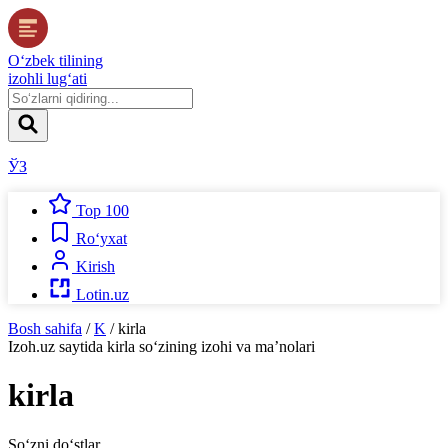
O‘zbek tilining
izohli lug‘ati
ЎЗ
Top 100
Ro‘yxat
Kirish
Lotin.uz
Bosh sahifa
/
K
/
kirla
Izoh.uz
saytida
kirla
so‘zining izohi va ma’nolari
kirla
So‘zni do‘stlar