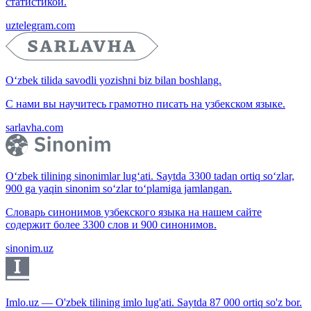
статистикой.
uztelegram.com
O‘zbek tilida savodli yozishni biz bilan boshlang.
С нами вы научитесь грамотно писать на узбекском языке.
sarlavha.com
O‘zbek tilining sinonimlar lug‘ati. Saytda 3300 tadan ortiq so‘zlar,
900 ga yaqin sinonim so‘zlar to‘plamiga jamlangan.
Словарь синонимов узбекского языка на нашем сайте
содержит более 3300 слов и 900 синонимов.
sinonim.uz
Imlo.uz — O'zbek tilining imlo lug'ati. Saytda 87 000 ortiq so'z bor.