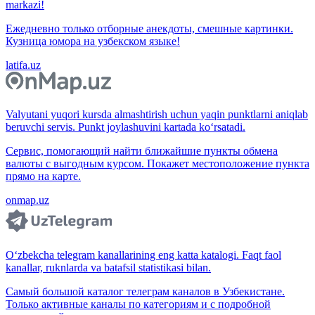
markazi!
Ежедневно только отборные анекдоты, смешные картинки.
Кузница юмора на узбекском языке!
latifa.uz
Valyutani yuqori kursda almashtirish uchun yaqin punktlarni aniqlab
beruvchi servis. Punkt joylashuvini kartada ko‘rsatadi.
Сервис, помогающий найти ближайшие пункты обмена
валюты с выгодным курсом. Покажет местоположение пункта
прямо на карте.
onmap.uz
O‘zbekcha telegram kanallarining eng katta katalogi. Faqt faol
kanallar, ruknlarda va batafsil statistikasi bilan.
Самый большой каталог телеграм каналов в Узбекистане.
Только активные каналы по категориям и с подробной