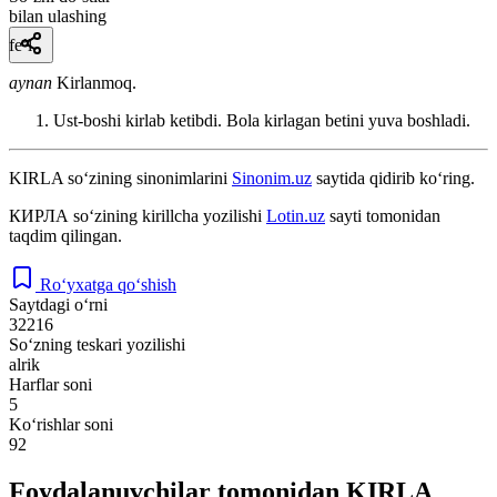
bilan ulashing
fe’l
aynan
Kirlanmoq.
Ust-boshi kirlab ketibdi. Bola kirlagan betini yuva boshladi.
KIRLA
so‘zining sinonimlarini
Sinonim.uz
saytida qidirib ko‘ring.
КИРЛА
so‘zining kirillcha yozilishi
Lotin.uz
sayti tomonidan
taqdim qilingan.
Ro‘yxatga qo‘shish
Saytdagi o‘rni
32216
So‘zning teskari yozilishi
alrik
Harflar soni
5
Ko‘rishlar soni
92
Foydalanuvchilar tomonidan KIRLA