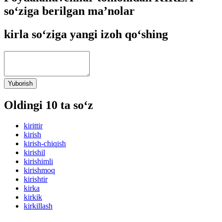
so‘ziga berilgan ma’nolar
kirla so‘ziga yangi izoh qo‘shing
Yuborish
Oldingi 10 ta so‘z
kirittir
kirish
kirish-chiqish
kirishil
kirishimli
kirishmoq
kirishtir
kirka
kirkik
kirkillash