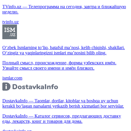
TVinfo.uz — Телепрограмма на сегодня, завтра и ближайшую
неделю.
tvinfo.uz
O‘zbek Ismlarning to‘liq, batafsil ma’nosi, kelib chiqishi, shakllari.
O‘zingiz va yaqinlaringizni ismlari ma’nosini bilib oling.
Полный смысл, происхождение, формы узбекских имён.
Узнайте смысл своего имени и имён близких.
ismlar.com
DostavkaInfo — Taomlar, dorilar, kitoblar va boshqa uy uchun
kerakli bo‘lagan narsalarni yetkazib berish xizmatlari bor servislar.
DostavkaInfo — Каталог сервисов, предлагающих доставку
еды, лекарств, книг и товаров для дома.