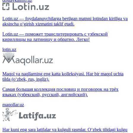
dostavkainfo.uz
Lotin.uz — foydalanuvchilarga berilgan matnni lotindan kirillga va
aksincha o‘girish xizmatini taklif etadi.
Lotin.uz — поможет транслитерировать с узбекской
кириллицы на латиницу и обратно. Легко!
lotin.uz
Maqol va naqllarning eng katta kolleksiyasi. Har bir maqol uchta
tilda (o‘zbek, rus, ingliz).
Самая большая коллекция пословиц и поговорок на трёх
языках (узбекский, русский, английский).
maqollar.uz
Har kuni eng sara latifalar va kulguli rasmlar. O‘zbek tilidagi kulgu