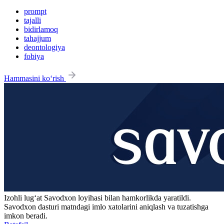
prompt
tajalli
bidirlamoq
tahajjum
deontologiya
fobiya
Hammasini ko‘rish
Izohli lugʻat
Savodxon
loyihasi bilan hamkorlikda yaratildi.
Savodxon dasturi matndagi imlo xatolarini aniqlash va tuzatishga
imkon beradi.