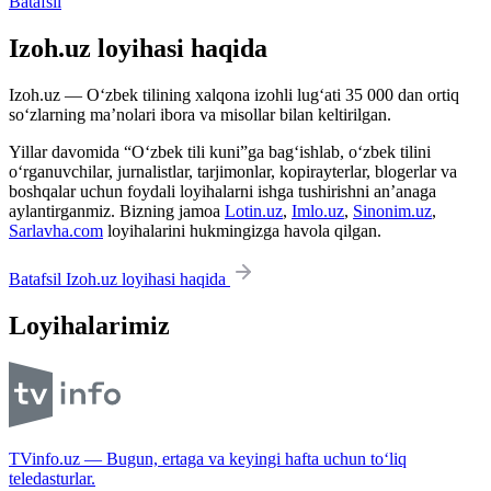
Batafsil
Izoh.uz loyihasi haqida
Izoh.uz — O‘zbek tilining xalqona izohli lug‘ati 35 000 dan ortiq
so‘zlarning ma’nolari ibora va misollar bilan keltirilgan.
Yillar davomida “O‘zbek tili kuni”ga bag‘ishlab, o‘zbek tilini
o‘rganuvchilar, jurnalistlar, tarjimonlar, kopirayterlar, blogerlar va
boshqalar uchun foydali loyihalarni ishga tushirishni an’anaga
aylantirganmiz. Bizning jamoa
Lotin.uz
,
Imlo.uz
,
Sinonim.uz
,
Sarlavha.com
loyihalarini hukmingizga havola qilgan.
Batafsil Izoh.uz loyihasi haqida
Loyihalarimiz
TVinfo.uz — Bugun, ertaga va keyingi hafta uchun to‘liq
teledasturlar.