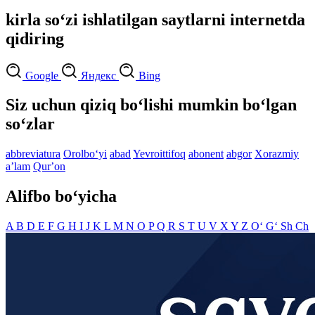
kirla so‘zi ishlatilgan saytlarni internetda
qidiring
Google
Яндекс
Bing
Siz uchun qiziq bo‘lishi mumkin bo‘lgan
so‘zlar
abbreviatura
Orolbo‘yi
abad
Yevroittifoq
abonent
abgor
Xorazmiy
aʼlam
Qurʼon
Alifbo bo‘yicha
A
B
D
E
F
G
H
I
J
K
L
M
N
O
P
Q
R
S
T
U
V
X
Y
Z
O‘
G‘
Sh
Ch