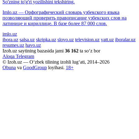
So'zning to'g'ri yozilishini tekshiring.
Imlo.uz — Орфографический словарь узбекского языка
позволяющий проверить правописание узбекских слов на
латинице и кириллице. В базе более 87 000 слов.
imlo.uz
ibora.uz
salsa.uz
skripka.uz
slovo.uz
television.uz
vatt.uz
iboralar.uz
resumes.uz
havo.uz
Izoh.uz saytining bazasida jami
36 162
ta so‘z bor
Aloqa
Telegram
© Izoh.uz — O‘zbek tilining izohli lug‘ati, 2014–2026
Obuna
va
GoodGroup
loyihasi.
18+