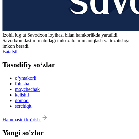
Izohli lugʻat
Savodxon
loyihasi bilan hamkorlikda yaratildi.
Savodxon dasturi matndagi imlo xatolarini aniqlash va tuzatishga
imkon beradi.
Batafsil
Tasodifiy so‘zlar
o‘ymakorli
fohisha
moychechak
kelishil
domod
serchiqit
Hammasini ko‘rish
Yangi so'zlar