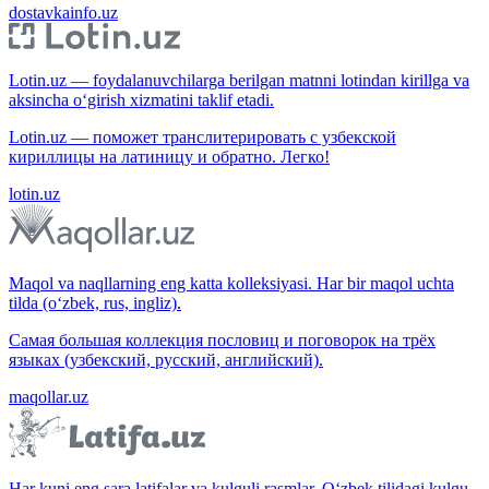
dostavkainfo.uz
Lotin.uz — foydalanuvchilarga berilgan matnni lotindan kirillga va
aksincha o‘girish xizmatini taklif etadi.
Lotin.uz — поможет транслитерировать с узбекской
кириллицы на латиницу и обратно. Легко!
lotin.uz
Maqol va naqllarning eng katta kolleksiyasi. Har bir maqol uchta
tilda (o‘zbek, rus, ingliz).
Самая большая коллекция пословиц и поговорок на трёх
языках (узбекский, русский, английский).
maqollar.uz
Har kuni eng sara latifalar va kulguli rasmlar. O‘zbek tilidagi kulgu