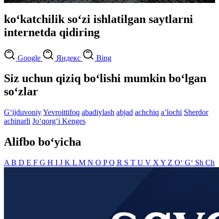
ko‘katchilik so‘zi ishlatilgan saytlarni
internetda qidiring
Google
Яндекс
Bing
Siz uchun qiziq bo‘lishi mumkin bo‘lgan
so‘zlar
G‘ijduvoniy
Yevroittifoq
abadiylash
abjad
achchiq
aʼlochi
Sherdor
achinarli
Jo‘qorg‘i Kenges
Alifbo bo‘yicha
A
B
D
E
F
G
H
I
J
K
L
M
N
O
P
Q
R
S
T
U
V
X
Y
Z
O‘
G‘
Sh
Ch