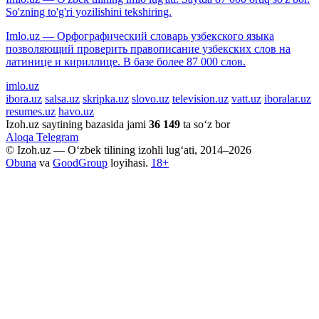
So'zning to'g'ri yozilishini tekshiring.
Imlo.uz — Орфографический словарь узбекского языка
позволяющий проверить правописание узбекских слов на
латинице и кириллице. В базе более 87 000 слов.
imlo.uz
ibora.uz
salsa.uz
skripka.uz
slovo.uz
television.uz
vatt.uz
iboralar.uz
resumes.uz
havo.uz
Izoh.uz saytining bazasida jami
36 149
ta so‘z bor
Aloqa
Telegram
© Izoh.uz — O‘zbek tilining izohli lug‘ati, 2014–2026
Obuna
va
GoodGroup
loyihasi.
18+