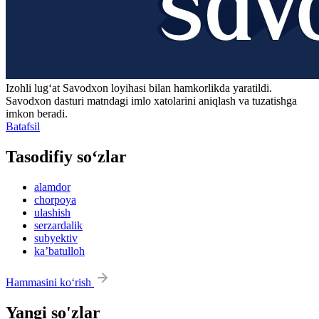
Izohli lugʻat
Savodxon
loyihasi bilan hamkorlikda yaratildi.
Savodxon dasturi matndagi imlo xatolarini aniqlash va tuzatishga
imkon beradi.
Batafsil
Tasodifiy so‘zlar
alamdor
chorpoya
ulashish
serzardalik
subyektiv
kaʼbatulloh
Hammasini ko‘rish
Yangi so'zlar