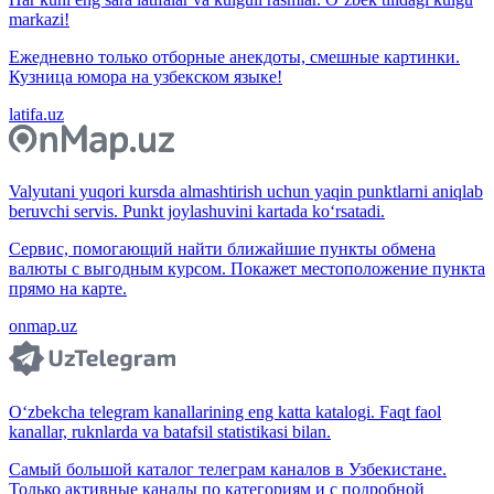
markazi!
Ежедневно только отборные анекдоты, смешные картинки.
Кузница юмора на узбекском языке!
latifa.uz
Valyutani yuqori kursda almashtirish uchun yaqin punktlarni aniqlab
beruvchi servis. Punkt joylashuvini kartada ko‘rsatadi.
Сервис, помогающий найти ближайшие пункты обмена
валюты с выгодным курсом. Покажет местоположение пункта
прямо на карте.
onmap.uz
O‘zbekcha telegram kanallarining eng katta katalogi. Faqt faol
kanallar, ruknlarda va batafsil statistikasi bilan.
Самый большой каталог телеграм каналов в Узбекистане.
Только активные каналы по категориям и с подробной