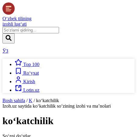
O‘zbek tilining
izohli lug‘ati
ЎЗ
Top 100
Ro‘yxat
Kirish
Lotin.uz
Bosh sahifa
/
K
/
ko‘katchilik
Izoh.uz
saytida
ko‘katchilik
so‘zining izohi va ma’nolari
ko‘katchilik
So‘zni do‘stlar