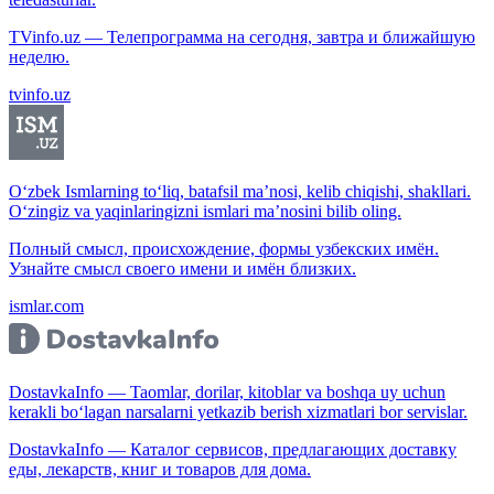
TVinfo.uz — Телепрограмма на сегодня, завтра и ближайшую
неделю.
tvinfo.uz
O‘zbek Ismlarning to‘liq, batafsil ma’nosi, kelib chiqishi, shakllari.
O‘zingiz va yaqinlaringizni ismlari ma’nosini bilib oling.
Полный смысл, происхождение, формы узбекских имён.
Узнайте смысл своего имени и имён близких.
ismlar.com
DostavkaInfo — Taomlar, dorilar, kitoblar va boshqa uy uchun
kerakli bo‘lagan narsalarni yetkazib berish xizmatlari bor servislar.
DostavkaInfo — Каталог сервисов, предлагающих доставку
еды, лекарств, книг и товаров для дома.