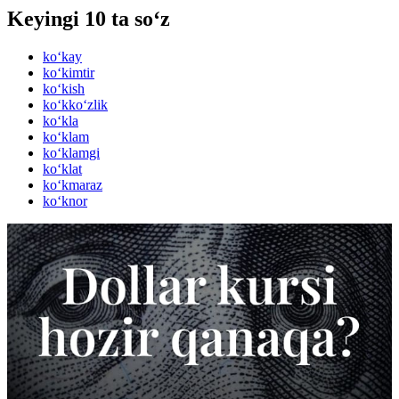
Keyingi 10 ta so‘z
ko‘kay
ko‘kimtir
ko‘kish
ko‘kko‘zlik
ko‘kla
ko‘klam
ko‘klamgi
ko‘klat
ko‘kmaraz
ko‘knor