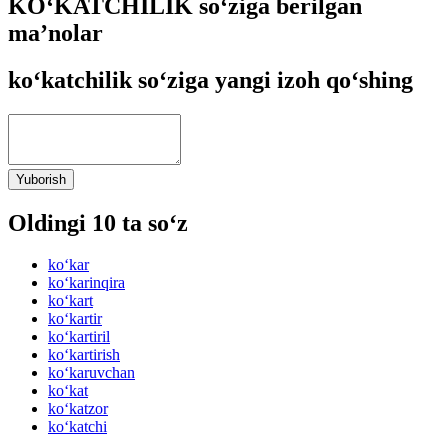
KO‘KATCHILIK so‘ziga berilgan
ma’nolar
ko‘katchilik so‘ziga yangi izoh qo‘shing
Yuborish
Oldingi 10 ta so‘z
ko‘kar
ko‘karinqira
ko‘kart
ko‘kartir
ko‘kartiril
ko‘kartirish
ko‘karuvchan
ko‘kat
ko‘katzor
ko‘katchi