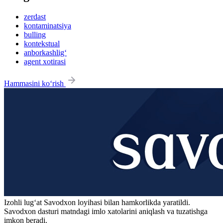
zerdast
kontaminatsiya
bulling
kontekstual
anborkashlig‘
agent xotirasi
Hammasini ko‘rish
Izohli lugʻat
Savodxon
loyihasi bilan hamkorlikda yaratildi.
Savodxon dasturi matndagi imlo xatolarini aniqlash va tuzatishga
imkon beradi.