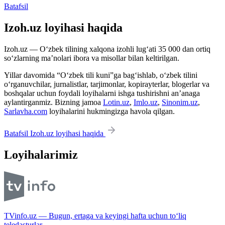
Batafsil
Izoh.uz loyihasi haqida
Izoh.uz — O‘zbek tilining xalqona izohli lug‘ati 35 000 dan ortiq
so‘zlarning ma’nolari ibora va misollar bilan keltirilgan.
Yillar davomida “O‘zbek tili kuni”ga bag‘ishlab, o‘zbek tilini
o‘rganuvchilar, jurnalistlar, tarjimonlar, kopirayterlar, blogerlar va
boshqalar uchun foydali loyihalarni ishga tushirishni an’anaga
aylantirganmiz. Bizning jamoa
Lotin.uz
,
Imlo.uz
,
Sinonim.uz
,
Sarlavha.com
loyihalarini hukmingizga havola qilgan.
Batafsil Izoh.uz loyihasi haqida
Loyihalarimiz
TVinfo.uz — Bugun, ertaga va keyingi hafta uchun to‘liq
teledasturlar.