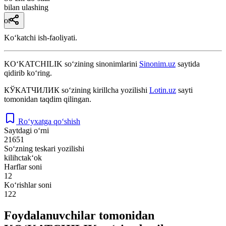
bilan ulashing
ot
Koʻkatchi ish-faoliyati.
KO‘KATCHILIK
so‘zining sinonimlarini
Sinonim.uz
saytida
qidirib ko‘ring.
КЎКАТЧИЛИК
so‘zining kirillcha yozilishi
Lotin.uz
sayti
tomonidan taqdim qilingan.
Ro‘yxatga qo‘shish
Saytdagi o‘rni
21651
So‘zning teskari yozilishi
kilihctak‘ok
Harflar soni
12
Ko‘rishlar soni
122
Foydalanuvchilar tomonidan