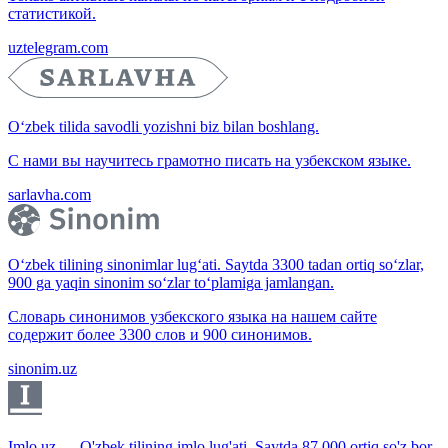
статистикой.
uztelegram.com
O‘zbek tilida savodli yozishni biz bilan boshlang.
С нами вы научитесь грамотно писать на узбекском языке.
sarlavha.com
O‘zbek tilining sinonimlar lug‘ati. Saytda 3300 tadan ortiq so‘zlar,
900 ga yaqin sinonim so‘zlar to‘plamiga jamlangan.
Словарь синонимов узбекского языка на нашем сайте
содержит более 3300 слов и 900 синонимов.
sinonim.uz
Imlo.uz — O'zbek tilining imlo lug'ati. Saytda 87 000 ortiq so'z bor.