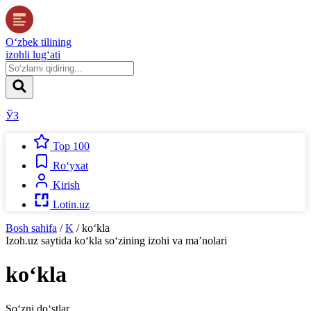
O‘zbek tilining
izohli lug‘ati
ЎЗ
Top 100
Ro‘yxat
Kirish
Lotin.uz
Bosh sahifa
/
K
/
ko‘kla
Izoh.uz
saytida
ko‘kla
so‘zining izohi va ma’nolari
ko‘kla
So‘zni do‘stlar