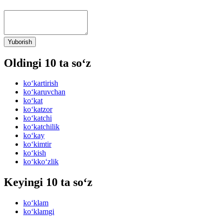
Yuborish
Oldingi 10 ta so‘z
ko‘kartirish
ko‘karuvchan
ko‘kat
ko‘katzor
ko‘katchi
ko‘katchilik
ko‘kay
ko‘kimtir
ko‘kish
ko‘kko‘zlik
Keyingi 10 ta so‘z
ko‘klam
ko‘klamgi