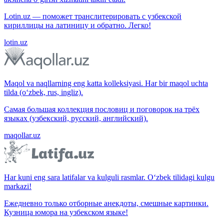
Lotin.uz — поможет транслитерировать с узбекской
кириллицы на латиницу и обратно. Легко!
lotin.uz
Maqol va naqllarning eng katta kolleksiyasi. Har bir maqol uchta
tilda (o‘zbek, rus, ingliz).
Самая большая коллекция пословиц и поговорок на трёх
языках (узбекский, русский, английский).
maqollar.uz
Har kuni eng sara latifalar va kulguli rasmlar. O‘zbek tilidagi kulgu
markazi!
Ежедневно только отборные анекдоты, смешные картинки.
Кузница юмора на узбекском языке!