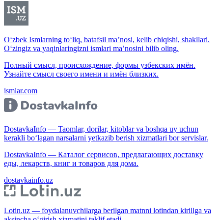
O‘zbek Ismlarning to‘liq, batafsil ma’nosi, kelib chiqishi, shakllari.
O‘zingiz va yaqinlaringizni ismlari ma’nosini bilib oling.
Полный смысл, происхождение, формы узбекских имён.
Узнайте смысл своего имени и имён близких.
ismlar.com
DostavkaInfo — Taomlar, dorilar, kitoblar va boshqa uy uchun
kerakli bo‘lagan narsalarni yetkazib berish xizmatlari bor servislar.
DostavkaInfo — Каталог сервисов, предлагающих доставку
еды, лекарств, книг и товаров для дома.
dostavkainfo.uz
Lotin.uz — foydalanuvchilarga berilgan matnni lotindan kirillga va
aksincha o‘girish xizmatini taklif etadi.