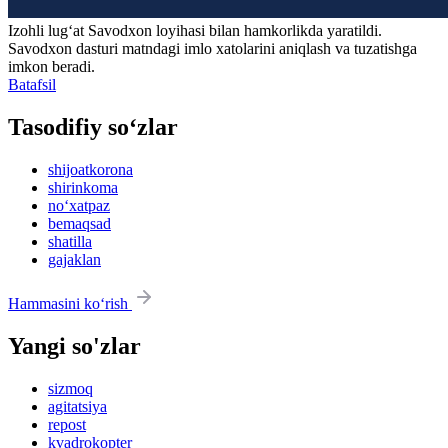
Izohli lugʻat
Savodxon
loyihasi bilan hamkorlikda yaratildi.
Savodxon dasturi matndagi imlo xatolarini aniqlash va tuzatishga
imkon beradi.
Batafsil
Tasodifiy so‘zlar
shijoatkorona
shirinkoma
no‘xatpaz
bemaqsad
shatilla
gajaklan
Hammasini ko‘rish
Yangi so'zlar
sizmoq
agitatsiya
repost
kvadrokopter