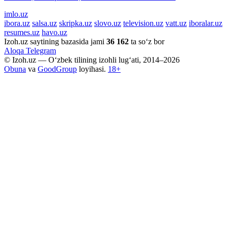
imlo.uz
ibora.uz
salsa.uz
skripka.uz
slovo.uz
television.uz
vatt.uz
iboralar.uz
resumes.uz
havo.uz
Izoh.uz saytining bazasida jami
36 162
ta so‘z bor
Aloqa
Telegram
© Izoh.uz — O‘zbek tilining izohli lug‘ati, 2014–2026
Obuna
va
GoodGroup
loyihasi.
18+