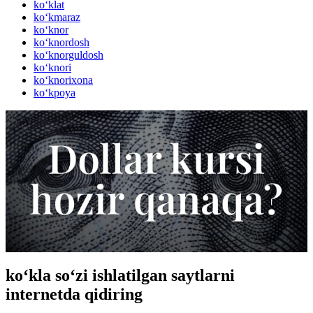
ko‘klat
ko‘kmaraz
ko‘knor
ko‘knordosh
ko‘knorguldosh
ko‘knori
ko‘knorixona
ko‘kpoya
ko‘kla so‘zi ishlatilgan saytlarni
internetda qidiring