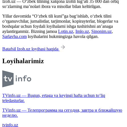
Izoh.uz — O‘zbek tilining xalqona izohli lug‘ati 35 000 dan ortiq
so‘zlarning ma’nolari ibora va misollar bilan keltirilgan.
Yillar davomida “O‘zbek tili kuni”ga bag‘ishlab, o‘zbek tilini
o‘rganuvchilar, jurnalistlar, tarjimonlar, kopirayterlar, blogerlar va
boshqalar uchun foydali loyihalarni ishga tushirishni an’anaga
aylantirganmiz. Bizning jamoa
Lotin.uz
,
Imlo.uz
,
Sinonim.uz
,
Sarlavha.com
loyihalarini hukmingizga havola qilgan.
Batafsil Izoh.uz loyihasi haqida
Loyihalarimiz
TVinfo.uz — Bugun, ertaga va keyingi hafta uchun to‘liq
teledasturlar.
TVinfo.uz — Телепрограмма на сегодня, завтра и ближайшую
неделю.
tvinfo.uz