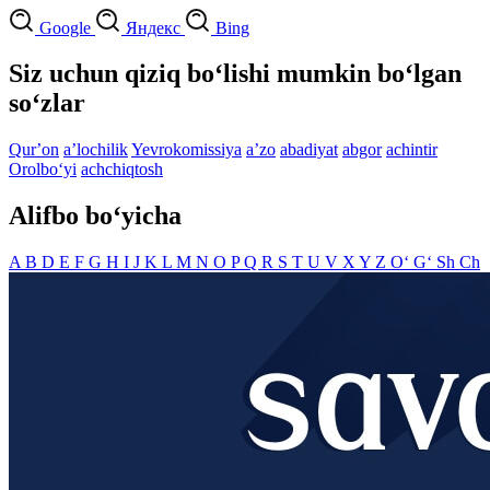
Google
Яндекс
Bing
Siz uchun qiziq bo‘lishi mumkin bo‘lgan
so‘zlar
Qurʼon
aʼlochilik
Yevrokomissiya
aʼzo
abadiyat
abgor
achintir
Orolbo‘yi
achchiqtosh
Alifbo bo‘yicha
A
B
D
E
F
G
H
I
J
K
L
M
N
O
P
Q
R
S
T
U
V
X
Y
Z
O‘
G‘
Sh
Ch