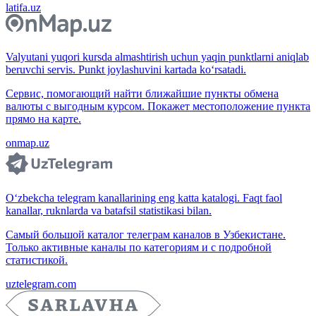
latifa.uz
Valyutani yuqori kursda almashtirish uchun yaqin punktlarni aniqlab
beruvchi servis. Punkt joylashuvini kartada ko‘rsatadi.
Сервис, помогающий найти ближайшие пункты обмена
валюты с выгодным курсом. Покажет местоположение пункта
прямо на карте.
onmap.uz
O‘zbekcha telegram kanallarining eng katta katalogi. Faqt faol
kanallar, ruknlarda va batafsil statistikasi bilan.
Самый большой каталог телеграм каналов в Узбекистане.
Только активные каналы по категориям и с подробной
статистикой.
uztelegram.com