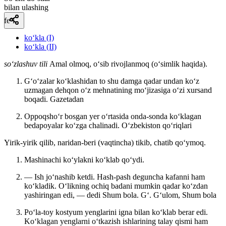
bilan ulashing
fe’l
ko‘kla (I)
ko‘kla (II)
so‘zlashuv tili
Amal olmoq, oʻsib rivojlanmoq (oʻsimlik haqida).
Gʻoʻzalar koʻklashidan to shu damga qadar undan koʻz
uzmagan dehqon oʻz mehnatining moʻjizasiga oʻzi xursand
boqadi.
Gazetadan
Oppoqshoʻr bosgan yer oʻrtasida onda-sonda koʻklagan
bedapoyalar koʻzga chalinadi.
Oʻzbekiston qoʻriqlari
Yirik-yirik qilib, naridan-beri (vaqtincha) tikib, chatib qoʻymoq.
Mashinachi koʻylakni koʻklab qoʻydi.
— Ish joʻnashib ketdi. Hash-pash deguncha kafanni ham
koʻkladik. Oʻlikning ochiq badani mumkin qadar koʻzdan
yashiringan edi, — dedi Shum bola.
Gʻ. Gʻulom, Shum bola
Poʻla-toy kostyum yenglarini igna bilan koʻklab berar edi.
Koʻklagan yenglarni oʻtkazish ishlarining talay qismi ham