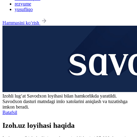
rezyume
yusufliqo
Hammasini ko‘rish
Izohli lugʻat
Savodxon
loyihasi bilan hamkorlikda yaratildi.
Savodxon dasturi matndagi imlo xatolarini aniqlash va tuzatishga
imkon beradi.
Batafsil
Izoh.uz loyihasi haqida