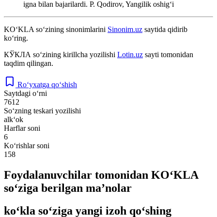
igna bilan bajarilardi.
P. Qodirov, Yangilik oshigʻi
KO‘KLA
so‘zining sinonimlarini
Sinonim.uz
saytida qidirib
ko‘ring.
КЎКЛА
so‘zining kirillcha yozilishi
Lotin.uz
sayti tomonidan
taqdim qilingan.
Ro‘yxatga qo‘shish
Saytdagi o‘rni
7612
So‘zning teskari yozilishi
alk‘ok
Harflar soni
6
Ko‘rishlar soni
158
Foydalanuvchilar tomonidan KO‘KLA
so‘ziga berilgan ma’nolar
ko‘kla so‘ziga yangi izoh qo‘shing