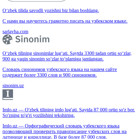
O‘zbek tilida savodli yozishni biz bilan boshlang.
С нами вы научитесь грамотно писать на узбекском языке.
sarlavha.com
O‘zbek tilining sinonimlar lug‘ati. Saytda 3300 tadan ortiq so‘zlar,
900 ga yaqin sinonim so‘zlar to‘plamiga jamlangan.
Словарь синонимов узбекского языка на нашем сайте
содержит более 3300 слов и 900 синонимов.
sinonim.uz
Imlo.uz — O'zbek tilining imlo lug'ati. Saytda 87 000 ortiq so'z bor.
So'zning to'g'ri yozilishini tekshiring.
Imlo.uz — Орфографический словарь узбекского языка
позволяющий проверить правописание узбекских слов на
латинице и кириллице. В базе более 87 000 слов.