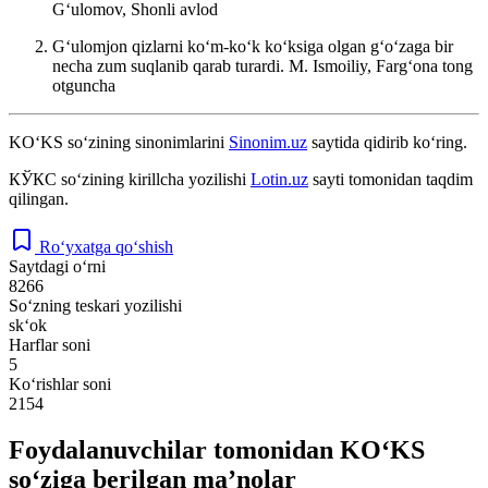
Gʻulomov, Shonli avlod
Gʻulomjon qizlarni koʻm-koʻk koʻksiga olgan gʻoʻzaga bir
necha zum suqlanib qarab turardi.
M. Ismoiliy, Fargʻona tong
otguncha
KO‘KS
so‘zining sinonimlarini
Sinonim.uz
saytida qidirib ko‘ring.
КЎКС
so‘zining kirillcha yozilishi
Lotin.uz
sayti tomonidan taqdim
qilingan.
Ro‘yxatga qo‘shish
Saytdagi o‘rni
8266
So‘zning teskari yozilishi
sk‘ok
Harflar soni
5
Ko‘rishlar soni
2154
Foydalanuvchilar tomonidan KO‘KS
so‘ziga berilgan ma’nolar