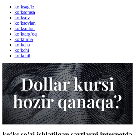
ko‘ksag‘iz
ko‘ksomsa
ko‘ksov
ko‘ksovlan
ko‘ksulton
ko‘ktarg‘oq
ko‘kturna
ko‘kcha
ko‘kchi
ko‘kchil
ko‘ks so‘zi ishlatilgan saytlarni internetda