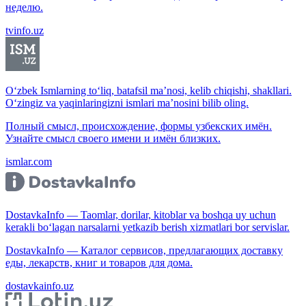
неделю.
tvinfo.uz
O‘zbek Ismlarning to‘liq, batafsil ma’nosi, kelib chiqishi, shakllari.
O‘zingiz va yaqinlaringizni ismlari ma’nosini bilib oling.
Полный смысл, происхождение, формы узбекских имён.
Узнайте смысл своего имени и имён близких.
ismlar.com
DostavkaInfo — Taomlar, dorilar, kitoblar va boshqa uy uchun
kerakli bo‘lagan narsalarni yetkazib berish xizmatlari bor servislar.
DostavkaInfo — Каталог сервисов, предлагающих доставку
еды, лекарств, книг и товаров для дома.
dostavkainfo.uz