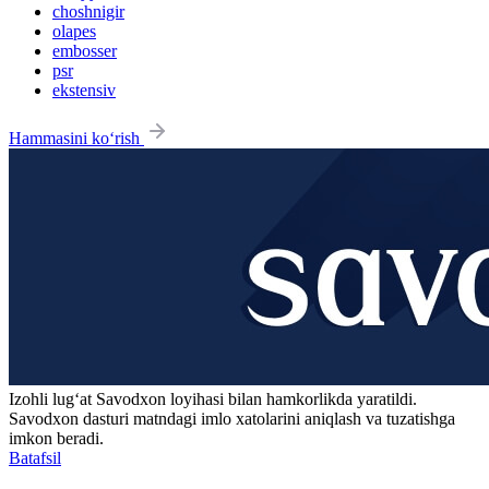
choshnigir
olapes
embosser
psr
ekstensiv
Hammasini ko‘rish
Izohli lugʻat
Savodxon
loyihasi bilan hamkorlikda yaratildi.
Savodxon dasturi matndagi imlo xatolarini aniqlash va tuzatishga
imkon beradi.
Batafsil