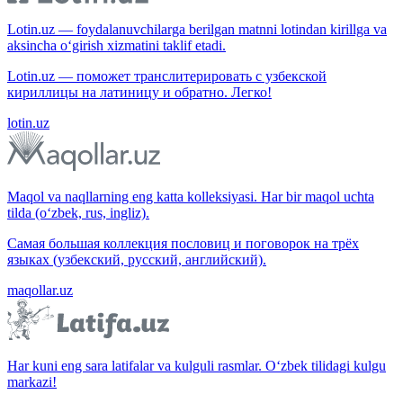
Lotin.uz — foydalanuvchilarga berilgan matnni lotindan kirillga va
aksincha o‘girish xizmatini taklif etadi.
Lotin.uz — поможет транслитерировать с узбекской
кириллицы на латиницу и обратно. Легко!
lotin.uz
Maqol va naqllarning eng katta kolleksiyasi. Har bir maqol uchta
tilda (o‘zbek, rus, ingliz).
Самая большая коллекция пословиц и поговорок на трёх
языках (узбекский, русский, английский).
maqollar.uz
Har kuni eng sara latifalar va kulguli rasmlar. O‘zbek tilidagi kulgu
markazi!