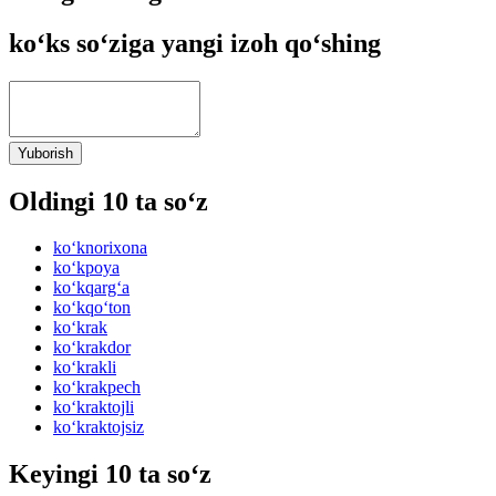
ko‘ks so‘ziga yangi izoh qo‘shing
Yuborish
Oldingi 10 ta so‘z
ko‘knorixona
ko‘kpoya
ko‘kqarg‘a
ko‘kqo‘ton
ko‘krak
ko‘krakdor
ko‘krakli
ko‘krakpech
ko‘kraktojli
ko‘kraktojsiz
Keyingi 10 ta so‘z