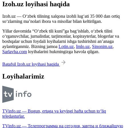
Izoh.uz loyihasi haqida
Izoh.uz — O‘zbek tilining xalqona izohli lug‘ati 35 000 dan ortiq
so‘zlarning ma’nolari ibora va misollar bilan keltirilgan.
Yillar davomida “O‘zbek tili kuni”ga bag‘ishlab, o‘zbek tilini
o‘rganuvchilar, jurnalistlar, tarjimonlar, kopirayterlar, blogerlar va
boshqalar uchun foydali loyihalarni ishga tushirishni an’anaga
aylantirganmiz. Bizning jamoa
Lotin.uz
,
Imlo.uz
,
Sinonim.uz
,
Sarlavha.com
loyihalarini hukmingizga havola qilgan.
Batafsil Izoh.uz loyihasi haqida
Loyihalarimiz
TVinfo.uz — Bugun, ertaga va keyingi hafta uchun to‘liq
teledasturlar.
TVinfo.uz — Телепрограмма на сегодня, завтра и ближайшую