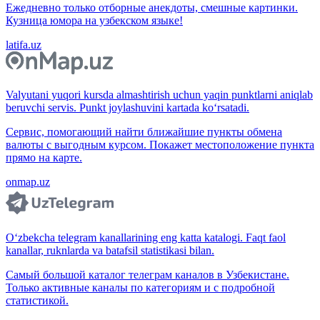
Ежедневно только отборные анекдоты, смешные картинки.
Кузница юмора на узбекском языке!
latifa.uz
Valyutani yuqori kursda almashtirish uchun yaqin punktlarni aniqlab
beruvchi servis. Punkt joylashuvini kartada ko‘rsatadi.
Сервис, помогающий найти ближайшие пункты обмена
валюты с выгодным курсом. Покажет местоположение пункта
прямо на карте.
onmap.uz
O‘zbekcha telegram kanallarining eng katta katalogi. Faqt faol
kanallar, ruknlarda va batafsil statistikasi bilan.
Самый большой каталог телеграм каналов в Узбекистане.
Только активные каналы по категориям и с подробной
статистикой.