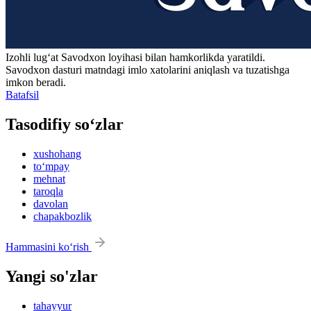
Izohli lugʻat
Savodxon
loyihasi bilan hamkorlikda yaratildi.
Savodxon dasturi matndagi imlo xatolarini aniqlash va tuzatishga
imkon beradi.
Batafsil
Tasodifiy so‘zlar
xushohang
to‘mpay
mehnat
taroqla
davolan
chapakbozlik
Hammasini ko‘rish
Yangi so'zlar
tahayyur