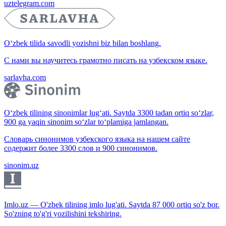
uztelegram.com
O‘zbek tilida savodli yozishni biz bilan boshlang.
С нами вы научитесь грамотно писать на узбекском языке.
sarlavha.com
O‘zbek tilining sinonimlar lug‘ati. Saytda 3300 tadan ortiq so‘zlar,
900 ga yaqin sinonim so‘zlar to‘plamiga jamlangan.
Словарь синонимов узбекского языка на нашем сайте
содержит более 3300 слов и 900 синонимов.
sinonim.uz
Imlo.uz — O'zbek tilining imlo lug'ati. Saytda 87 000 ortiq so'z bor.
So'zning to'g'ri yozilishini tekshiring.