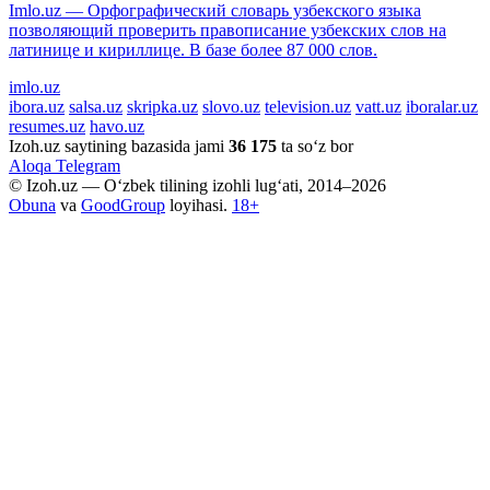
Imlo.uz — Орфографический словарь узбекского языка
позволяющий проверить правописание узбекских слов на
латинице и кириллице. В базе более 87 000 слов.
imlo.uz
ibora.uz
salsa.uz
skripka.uz
slovo.uz
television.uz
vatt.uz
iboralar.uz
resumes.uz
havo.uz
Izoh.uz saytining bazasida jami
36 175
ta so‘z bor
Aloqa
Telegram
© Izoh.uz — O‘zbek tilining izohli lug‘ati, 2014–2026
Obuna
va
GoodGroup
loyihasi.
18+