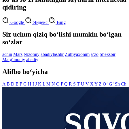
qidiring
Google
Яндекс
Bing
Siz uchun qiziq bo‘lishi mumkin bo‘lgan
so‘zlar
achin
Mars
Nizomiy
abadiylashtir
Zulfiyaxonim
aʼzo
Shekspir
Marg‘inoniy
abadiy
Alifbo bo‘yicha
A
B
D
E
F
G
H
I
J
K
L
M
N
O
P
Q
R
S
T
U
V
X
Y
Z
O‘
G‘
Sh
Ch