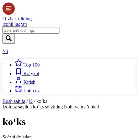
O‘zbek tilining
izohli lug‘ati
ЎЗ
Top 100
Ro‘yxat
Kirish
Lotin.uz
Bosh sahifa
/
K
/
ko‘ks
Izoh.uz
saytida
ko‘ks
so‘zining izohi va ma’nolari
ko‘ks
So‘zni do‘stlar