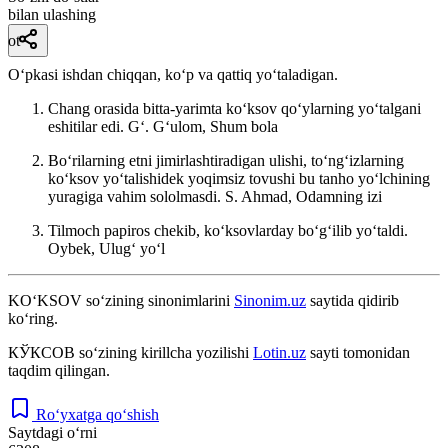
bilan ulashing
ot
Oʻpkasi ishdan chiqqan, koʻp va qattiq yoʻtaladigan.
Chang orasida bitta-yarimta koʻksov qoʻylarning yoʻtalgani
eshitilar edi.
Gʻ. Gʻulom, Shum bola
Boʻrilarning etni jimirlashtiradigan ulishi, toʻngʻizlarning
koʻksov yoʻtalishidek yoqimsiz tovushi bu tanho yoʻlchining
yuragiga vahim sololmasdi.
S. Ahmad, Odamning izi
Tilmoch papiros chekib, koʻksovlarday boʻgʻilib yoʻtaldi.
Oybek, Ulugʻ yoʻl
KO‘KSOV
so‘zining sinonimlarini
Sinonim.uz
saytida qidirib
ko‘ring.
КЎКСОВ
so‘zining kirillcha yozilishi
Lotin.uz
sayti tomonidan
taqdim qilingan.
Ro‘yxatga qo‘shish
Saytdagi o‘rni