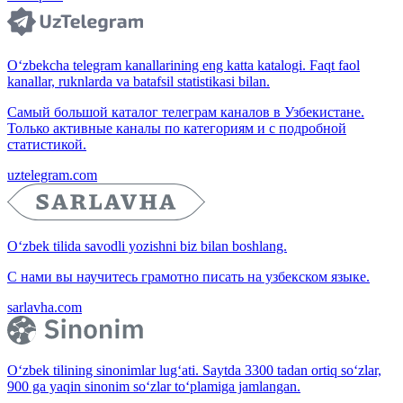
O‘zbekcha telegram kanallarining eng katta katalogi. Faqt faol
kanallar, ruknlarda va batafsil statistikasi bilan.
Самый большой каталог телеграм каналов в Узбекистане.
Только активные каналы по категориям и с подробной
статистикой.
uztelegram.com
O‘zbek tilida savodli yozishni biz bilan boshlang.
С нами вы научитесь грамотно писать на узбекском языке.
sarlavha.com
O‘zbek tilining sinonimlar lug‘ati. Saytda 3300 tadan ortiq so‘zlar,
900 ga yaqin sinonim so‘zlar to‘plamiga jamlangan.