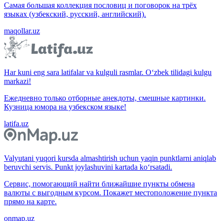
Самая большая коллекция пословиц и поговорок на трёх
языках (узбекский, русский, английский).
maqollar.uz
Har kuni eng sara latifalar va kulguli rasmlar. O‘zbek tilidagi kulgu
markazi!
Ежедневно только отборные анекдоты, смешные картинки.
Кузница юмора на узбекском языке!
latifa.uz
Valyutani yuqori kursda almashtirish uchun yaqin punktlarni aniqlab
beruvchi servis. Punkt joylashuvini kartada ko‘rsatadi.
Сервис, помогающий найти ближайшие пункты обмена
валюты с выгодным курсом. Покажет местоположение пункта
прямо на карте.
onmap.uz