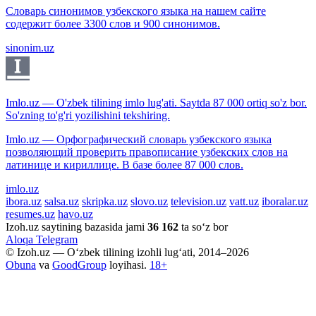
Словарь синонимов узбекского языка на нашем сайте
содержит более 3300 слов и 900 синонимов.
sinonim.uz
Imlo.uz — O'zbek tilining imlo lug'ati. Saytda 87 000 ortiq so'z bor.
So'zning to'g'ri yozilishini tekshiring.
Imlo.uz — Орфографический словарь узбекского языка
позволяющий проверить правописание узбекских слов на
латинице и кириллице. В базе более 87 000 слов.
imlo.uz
ibora.uz
salsa.uz
skripka.uz
slovo.uz
television.uz
vatt.uz
iboralar.uz
resumes.uz
havo.uz
Izoh.uz saytining bazasida jami
36 162
ta so‘z bor
Aloqa
Telegram
© Izoh.uz — O‘zbek tilining izohli lug‘ati, 2014–2026
Obuna
va
GoodGroup
loyihasi.
18+