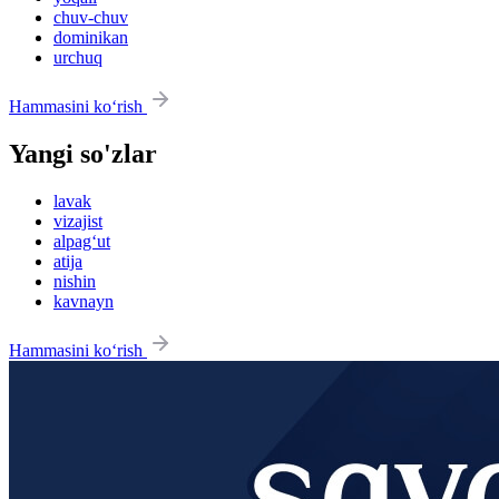
chuv-chuv
dominikan
urchuq
Hammasini ko‘rish
Yangi so'zlar
lavak
vizajist
alpag‘ut
atija
nishin
kavnayn
Hammasini ko‘rish