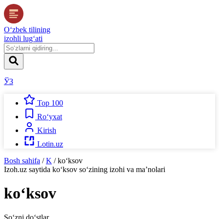
O‘zbek tilining
izohli lug‘ati
ЎЗ
Top 100
Ro‘yxat
Kirish
Lotin.uz
Bosh sahifa
/
K
/
ko‘ksov
Izoh.uz
saytida
ko‘ksov
so‘zining izohi va ma’nolari
ko‘ksov
So‘zni do‘stlar