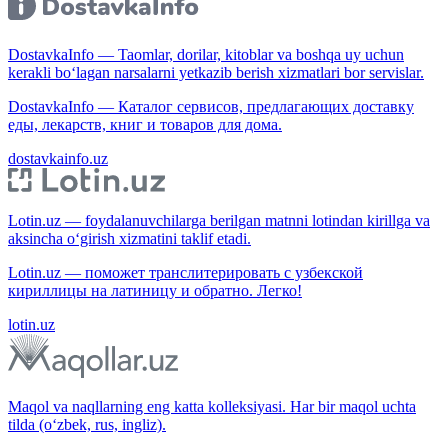
DostavkaInfo — Taomlar, dorilar, kitoblar va boshqa uy uchun
kerakli bo‘lagan narsalarni yetkazib berish xizmatlari bor servislar.
DostavkaInfo — Каталог сервисов, предлагающих доставку
еды, лекарств, книг и товаров для дома.
dostavkainfo.uz
Lotin.uz — foydalanuvchilarga berilgan matnni lotindan kirillga va
aksincha o‘girish xizmatini taklif etadi.
Lotin.uz — поможет транслитерировать с узбекской
кириллицы на латиницу и обратно. Легко!
lotin.uz
Maqol va naqllarning eng katta kolleksiyasi. Har bir maqol uchta
tilda (o‘zbek, rus, ingliz).