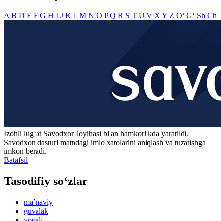
A
B
D
E
F
G
H
I
J
K
L
M
N
O
P
Q
R
S
T
U
V
X
Y
Z
O‘
G‘
Sh
Ch
Izohli lugʻat
Savodxon
loyihasi bilan hamkorlikda yaratildi.
Savodxon dasturi matndagi imlo xatolarini aniqlash va tuzatishga
imkon beradi.
Batafsil
Tasodifiy so‘zlar
maʼnaviy
guvalak
yoqali