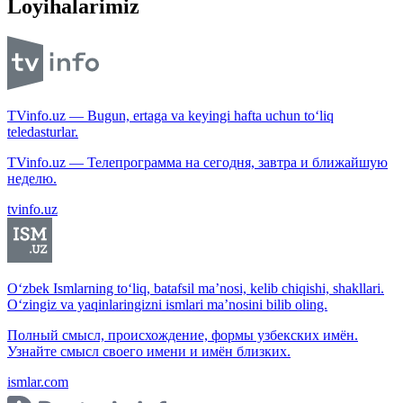
Loyihalarimiz
TVinfo.uz — Bugun, ertaga va keyingi hafta uchun to‘liq
teledasturlar.
TVinfo.uz — Телепрограмма на сегодня, завтра и ближайшую
неделю.
tvinfo.uz
O‘zbek Ismlarning to‘liq, batafsil ma’nosi, kelib chiqishi, shakllari.
O‘zingiz va yaqinlaringizni ismlari ma’nosini bilib oling.
Полный смысл, происхождение, формы узбекских имён.
Узнайте смысл своего имени и имён близких.
ismlar.com