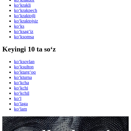
ko‘krakli
ko‘krakpech
ko‘kraktojli
ko‘kraktojsiz
ko‘ks
ko‘ksag‘iz
ko‘ksomsa
Keyingi 10 ta so‘z
ko‘ksovlan
ko‘ksulton
ko‘ktarg‘oq
ko‘kturna
ko‘kcha
ko‘kchi
ko‘kchil
ko‘l
ko‘laga
ko‘lam