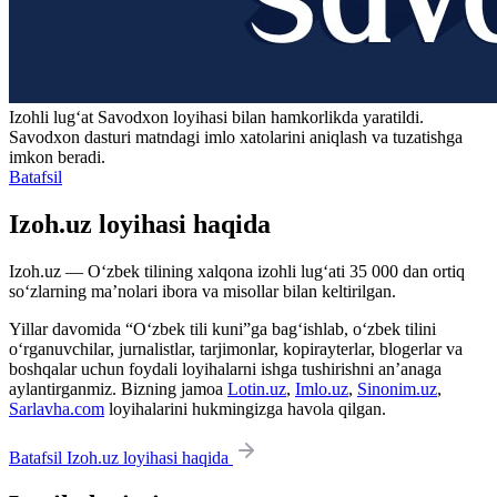
Izohli lugʻat
Savodxon
loyihasi bilan hamkorlikda yaratildi.
Savodxon dasturi matndagi imlo xatolarini aniqlash va tuzatishga
imkon beradi.
Batafsil
Izoh.uz loyihasi haqida
Izoh.uz — O‘zbek tilining xalqona izohli lug‘ati 35 000 dan ortiq
so‘zlarning ma’nolari ibora va misollar bilan keltirilgan.
Yillar davomida “O‘zbek tili kuni”ga bag‘ishlab, o‘zbek tilini
o‘rganuvchilar, jurnalistlar, tarjimonlar, kopirayterlar, blogerlar va
boshqalar uchun foydali loyihalarni ishga tushirishni an’anaga
aylantirganmiz. Bizning jamoa
Lotin.uz
,
Imlo.uz
,
Sinonim.uz
,
Sarlavha.com
loyihalarini hukmingizga havola qilgan.
Batafsil Izoh.uz loyihasi haqida