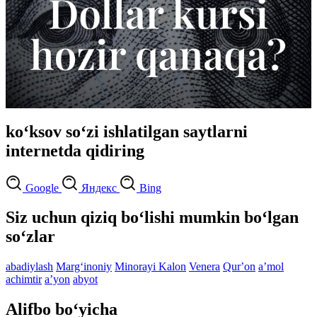
ko‘ksov so‘zi ishlatilgan saytlarni
internetda qidiring
Google
Яндекс
Bing
Siz uchun qiziq bo‘lishi mumkin bo‘lgan
so‘zlar
abadiylash
Marg‘inoniy
Minorayi Kalon
Venera
Qurʼon
aʼmol
achimtir
aʼyon
abyot
Alifbo bo‘yicha