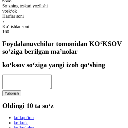
6308
So‘zning teskari yozilishi
vosk‘ok
Harflar soni
7
Ko‘rishlar soni
160
Foydalanuvchilar tomonidan KO‘KSOV
so‘ziga berilgan ma’nolar
ko‘ksov so‘ziga yangi izoh qo‘shing
Yuborish
Oldingi 10 ta so‘z
ko‘kqo‘ton
ko‘krak
ko‘krakdor