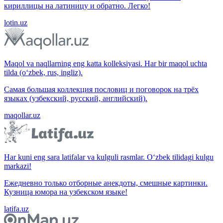
кириллицы на латиницу и обратно. Легко!
lotin.uz
Maqol va naqllarning eng katta kolleksiyasi. Har bir maqol uchta
tilda (o‘zbek, rus, ingliz).
Самая большая коллекция пословиц и поговорок на трёх
языках (узбекский, русский, английский).
maqollar.uz
Har kuni eng sara latifalar va kulguli rasmlar. O‘zbek tilidagi kulgu
markazi!
Ежедневно только отборные анекдоты, смешные картинки.
Кузница юмора на узбекском языке!
latifa.uz