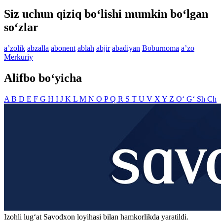
Siz uchun qiziq bo‘lishi mumkin bo‘lgan
so‘zlar
aʼzolik
abzalla
abonent
ablah
abjir
abadiyan
Boburnoma
aʼzo
Merkuriy
Alifbo bo‘yicha
A
B
D
E
F
G
H
I
J
K
L
M
N
O
P
Q
R
S
T
U
V
X
Y
Z
O‘
G‘
Sh
Ch
Izohli lugʻat
Savodxon
loyihasi bilan hamkorlikda yaratildi.