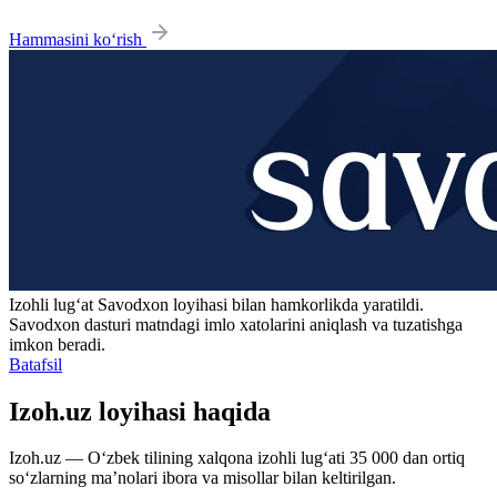
Hammasini ko‘rish
Izohli lugʻat
Savodxon
loyihasi bilan hamkorlikda yaratildi.
Savodxon dasturi matndagi imlo xatolarini aniqlash va tuzatishga
imkon beradi.
Batafsil
Izoh.uz loyihasi haqida
Izoh.uz — O‘zbek tilining xalqona izohli lug‘ati 35 000 dan ortiq
so‘zlarning ma’nolari ibora va misollar bilan keltirilgan.