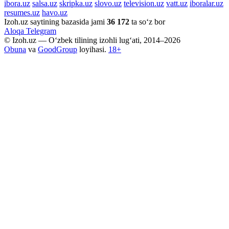
ibora.uz
salsa.uz
skripka.uz
slovo.uz
television.uz
vatt.uz
iboralar.uz
resumes.uz
havo.uz
Izoh.uz saytining bazasida jami
36 172
ta so‘z bor
Aloqa
Telegram
© Izoh.uz — O‘zbek tilining izohli lug‘ati, 2014–2026
Obuna
va
GoodGroup
loyihasi.
18+