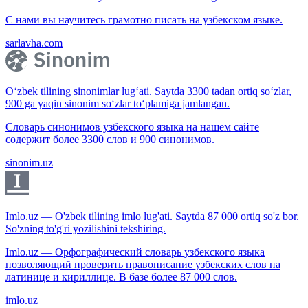
С нами вы научитесь грамотно писать на узбекском языке.
sarlavha.com
O‘zbek tilining sinonimlar lug‘ati. Saytda 3300 tadan ortiq so‘zlar,
900 ga yaqin sinonim so‘zlar to‘plamiga jamlangan.
Словарь синонимов узбекского языка на нашем сайте
содержит более 3300 слов и 900 синонимов.
sinonim.uz
Imlo.uz — O'zbek tilining imlo lug'ati. Saytda 87 000 ortiq so'z bor.
So'zning to'g'ri yozilishini tekshiring.
Imlo.uz — Орфографический словарь узбекского языка
позволяющий проверить правописание узбекских слов на
латинице и кириллице. В базе более 87 000 слов.
imlo.uz