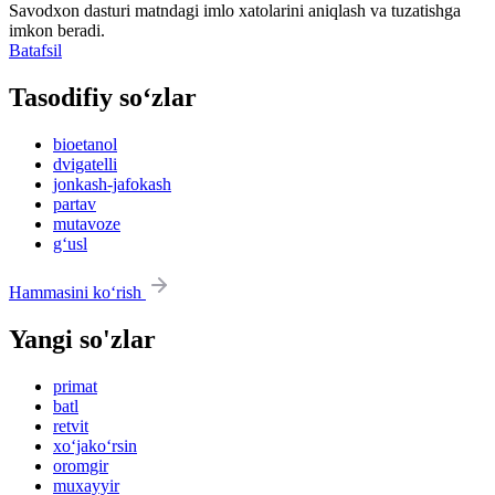
Savodxon dasturi matndagi imlo xatolarini aniqlash va tuzatishga
imkon beradi.
Batafsil
Tasodifiy so‘zlar
bioetanol
dvigatelli
jonkash-jafokash
partav
mutavoze
g‘usl
Hammasini ko‘rish
Yangi so'zlar
primat
batl
retvit
xo‘jako‘rsin
oromgir
muxayyir