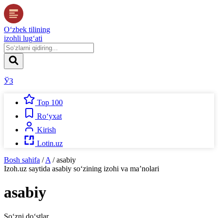
O‘zbek tilining
izohli lug‘ati
ЎЗ
Top 100
Ro‘yxat
Kirish
Lotin.uz
Bosh sahifa
/
A
/
asabiy
Izoh.uz
saytida
asabiy
so‘zining izohi va ma’nolari
asabiy
So‘zni do‘stlar