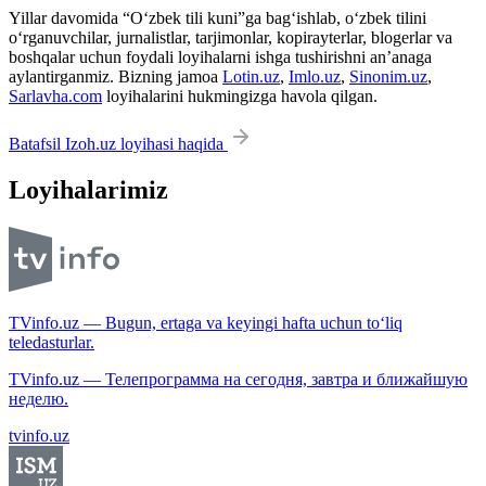
Yillar davomida “O‘zbek tili kuni”ga bag‘ishlab, o‘zbek tilini
o‘rganuvchilar, jurnalistlar, tarjimonlar, kopirayterlar, blogerlar va
boshqalar uchun foydali loyihalarni ishga tushirishni an’anaga
aylantirganmiz. Bizning jamoa
Lotin.uz
,
Imlo.uz
,
Sinonim.uz
,
Sarlavha.com
loyihalarini hukmingizga havola qilgan.
Batafsil Izoh.uz loyihasi haqida
Loyihalarimiz
TVinfo.uz — Bugun, ertaga va keyingi hafta uchun to‘liq
teledasturlar.
TVinfo.uz — Телепрограмма на сегодня, завтра и ближайшую
неделю.
tvinfo.uz