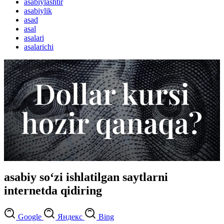
asabiylashtir
asabiylik
asad
asal
asalari
asalarichi
asabiy so‘zi ishlatilgan saytlarni
internetda qidiring
Google
Яндекс
Bing