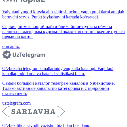
Valyutani yuqori kursda almashtirish uchun yaqin punktlarni aniqlab
beruvchi servis. Punkt joylashuvini kartada ko‘rsatadi.
Сервис, помогающий найти ближайшие пункты обмена
валюты с выгодным курсом. Покажет местоположение пункта
прямо на карте.
onmap.uz
O‘zbekcha telegram kanallarining eng katta katalogi. Faqt faol
kanallar, ruknlarda va batafsil statistikasi bilan.
Самый большой каталог телеграм каналов в Узбекистане.
Только активные каналы по категориям и с подробной
статистикой.
uztelegram.com
O‘zbek tilida savodli yozishni biz bilan boshlang.