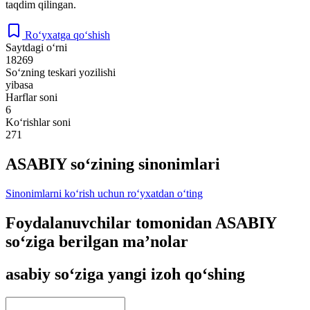
taqdim qilingan.
Ro‘yxatga qo‘shish
Saytdagi o‘rni
18269
So‘zning teskari yozilishi
yibasa
Harflar soni
6
Ko‘rishlar soni
271
ASABIY so‘zining sinonimlari
Sinonimlarni ko‘rish uchun ro‘yxatdan o‘ting
Foydalanuvchilar tomonidan ASABIY
so‘ziga berilgan ma’nolar
asabiy so‘ziga yangi izoh qo‘shing