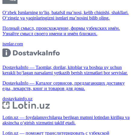
O‘zbek Ismlarning to‘liq, batafsil ma’nosi, kelib chiqishi, shakllari.
O‘zingiz va yaqinlaringizni ismlari ma’nosini bilib oling.
Полный смысл, происхождение, формы узбекских имён.
Узнайте смысл своего имени и имён близких.
ismlar.com
DostavkaInfo — Taomlar, dorilar, kitoblar va boshqa uy uchun
kerakli bo‘lagan narsalarni yetkazib berish xizmatlari bor servislar.
DostavkaInfo — Каталог сервисов, предлагающих доставку
еды, лекарств, книг и товаров для дома.
dostavkainfo.uz
Lotin.uz — foydalanuvchilarga berilgan matnni lotindan kirillga va
aksincha o‘girish xizmatini taklif etadi.
Lotin.uz — поможет транслитерировать с узбекской