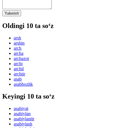
Yuborish
Oldingi 10 ta so‘z
arsh
arshin
arch
archa
archazor
archi
archil
archtir
asab
asabbozlik
Keyingi 10 ta so‘z
asabiyat
asabiylan
asabiylantir
asabiylash