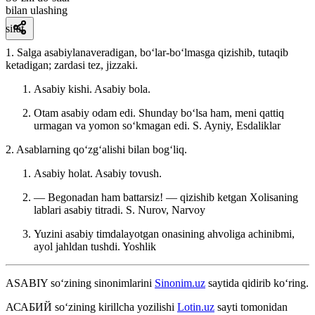
bilan ulashing
sifat
1. Salga asabiylanaveradigan, boʻlar-boʻlmasga qizishib, tutaqib
ketadigan; zardasi tez, jizzaki.
Asabiy kishi. Asabiy bola.
Otam asabiy odam edi. Shunday boʻlsa ham, meni qattiq
urmagan va yomon soʻkmagan edi.
S. Ayniy, Esdaliklar
2. Asablarning qoʻzgʻalishi bilan bogʻliq.
Asabiy holat. Asabiy tovush.
— Begonadan ham battarsiz! — qizishib ketgan Xolisaning
lablari asabiy titradi. S.
Nurov, Narvoy
Yuzini asabiy timdalayotgan onasining ahvoliga achinibmi,
ayol jahldan tushdi.
Yoshlik
ASABIY
so‘zining sinonimlarini
Sinonim.uz
saytida qidirib ko‘ring.
АСАБИЙ
so‘zining kirillcha yozilishi
Lotin.uz
sayti tomonidan