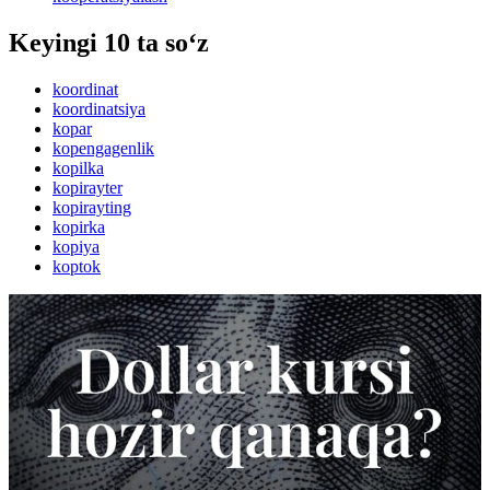
Keyingi 10 ta so‘z
koordinat
koordinatsiya
kopar
kopengagenlik
kopilka
kopirayter
kopirayting
kopirka
kopiya
koptok