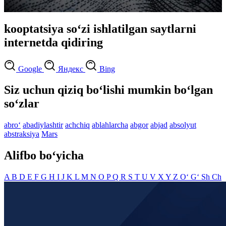
kooptatsiya so‘zi ishlatilgan saytlarni
internetda qidiring
Google
Яндекс
Bing
Siz uchun qiziq bo‘lishi mumkin bo‘lgan
so‘zlar
abro‘
abadiylashtir
achchiq
ablahlarcha
abgor
abjad
absolyut
abstraksiya
Mars
Alifbo bo‘yicha
A
B
D
E
F
G
H
I
J
K
L
M
N
O
P
Q
R
S
T
U
V
X
Y
Z
O‘
G‘
Sh
Ch