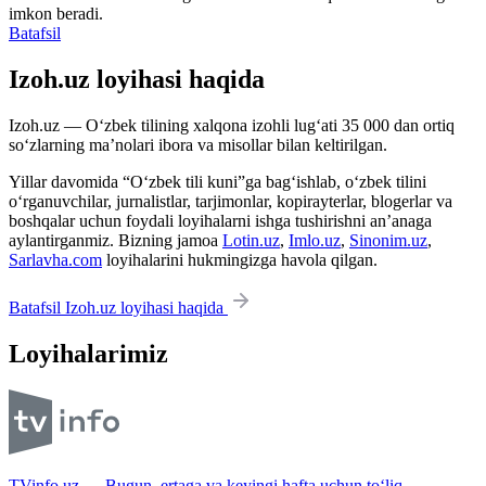
imkon beradi.
Batafsil
Izoh.uz loyihasi haqida
Izoh.uz — O‘zbek tilining xalqona izohli lug‘ati 35 000 dan ortiq
so‘zlarning ma’nolari ibora va misollar bilan keltirilgan.
Yillar davomida “O‘zbek tili kuni”ga bag‘ishlab, o‘zbek tilini
o‘rganuvchilar, jurnalistlar, tarjimonlar, kopirayterlar, blogerlar va
boshqalar uchun foydali loyihalarni ishga tushirishni an’anaga
aylantirganmiz. Bizning jamoa
Lotin.uz
,
Imlo.uz
,
Sinonim.uz
,
Sarlavha.com
loyihalarini hukmingizga havola qilgan.
Batafsil Izoh.uz loyihasi haqida
Loyihalarimiz
TVinfo.uz — Bugun, ertaga va keyingi hafta uchun to‘liq