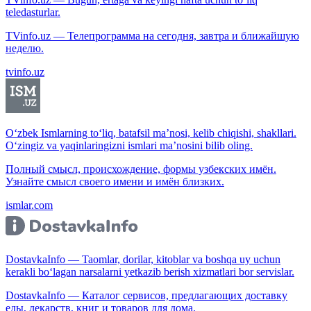
teledasturlar.
TVinfo.uz — Телепрограмма на сегодня, завтра и ближайшую
неделю.
tvinfo.uz
O‘zbek Ismlarning to‘liq, batafsil ma’nosi, kelib chiqishi, shakllari.
O‘zingiz va yaqinlaringizni ismlari ma’nosini bilib oling.
Полный смысл, происхождение, формы узбекских имён.
Узнайте смысл своего имени и имён близких.
ismlar.com
DostavkaInfo — Taomlar, dorilar, kitoblar va boshqa uy uchun
kerakli bo‘lagan narsalarni yetkazib berish xizmatlari bor servislar.
DostavkaInfo — Каталог сервисов, предлагающих доставку
еды, лекарств, книг и товаров для дома.