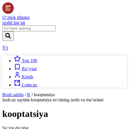
O‘zbek tilining
izohli lug‘ati
ЎЗ
Top 100
Ro‘yxat
Kirish
Lotin.uz
Bosh sahifa
/
K
/
kooptatsiya
Izoh.uz
saytida
kooptatsiya
so‘zining izohi va ma’nolari
kooptatsiya
So‘zni do‘stlar