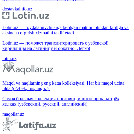
dostavkainfo.uz
Lotin.uz — foydalanuvchilarga berilgan matnni lotindan kirillga va
aksincha o‘girish xizmatini taklif etadi.
Lotin.uz — поможет транслитерировать с узбекской
кириллицы на латиницу и обратно. Легко!
lotin.uz
Maqol va naqllarning eng katta kolleksiyasi. Har bir maqol uchta
tilda (o‘zbek, rus, ingliz).
Самая большая коллекция пословиц и поговорок на трёх
языках (узбекский, русский, английский).
maqollar.uz