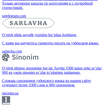
Только активные каналы по категориям и с подробной
статистикой.
uztelegram.com
O‘zbek tilida savodli yozishni biz bilan boshlang.
С нами вы научитесь грамотно писать на узбекском языке.
sarlavha.com
O‘zbek tilining sinonimlar lug‘ati. Saytda 3300 tadan ortiq so‘zlar,
900 ga yaqin sinonim so‘zlar to‘plamiga jamlangan.
Словарь синонимов узбекского языка на нашем сайте
содержит более 3300 слов и 900 синонимов.
sinonim.uz