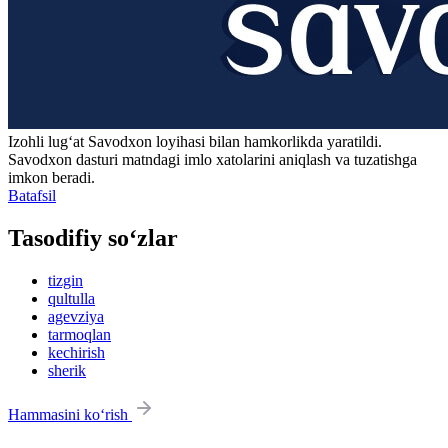
Izohli lugʻat
Savodxon
loyihasi bilan hamkorlikda yaratildi.
Savodxon dasturi matndagi imlo xatolarini aniqlash va tuzatishga
imkon beradi.
Batafsil
Tasodifiy so‘zlar
tizgin
qultulla
agevziya
tarmoqlan
kechirish
sherik
Hammasini ko‘rish