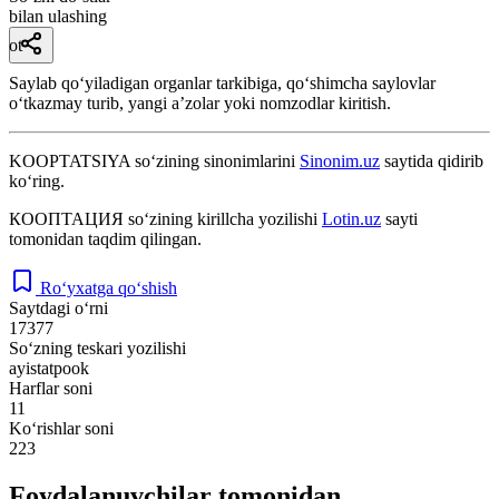
bilan ulashing
ot
Saylab qoʻyiladigan organlar tarkibiga, qoʻshimcha saylovlar
oʻtkazmay turib, yangi aʼzolar yoki nomzodlar kiritish.
KOOPTATSIYA
so‘zining sinonimlarini
Sinonim.uz
saytida qidirib
ko‘ring.
КООПТАЦИЯ
so‘zining kirillcha yozilishi
Lotin.uz
sayti
tomonidan taqdim qilingan.
Ro‘yxatga qo‘shish
Saytdagi o‘rni
17377
So‘zning teskari yozilishi
ayistatpook
Harflar soni
11
Ko‘rishlar soni
223
Foydalanuvchilar tomonidan