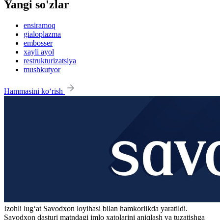
Yangi so'zlar
ensiramoq
gialoplazma
embosser
xayli ayol
restrukturizatsiya
mushkutyor
Hammasini ko‘rish
Izohli lugʻat
Savodxon
loyihasi bilan hamkorlikda yaratildi.
Savodxon dasturi matndagi imlo xatolarini aniqlash va tuzatishga