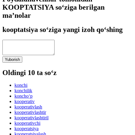
KOOPTATSIYA so‘ziga berilgan
ma’nolar
kooptatsiya so‘ziga yangi izoh qo‘shing
Yuborish
Oldingi 10 ta so‘z
konchi
konchilik
koncho‘p
kooperativ
kooperativlash
kooperativlashtir
kooperativlashtiril
kooperativchi
kooperatsiya
kooperatsiyalash