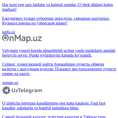
Har kuni eng sara latifalar va kulguli rasmlar. O‘zbek tilidagi kulgu
markazi!
Ежедневно только отборные анекдоты, смешные картинки.
Кузница юмора на узбекском языке!
latifa.uz
Valyutani yuqori kursda almashtirish uchun yaqin punktlarni aniqlab
beruvchi servis. Punkt joylashuvini kartada ko‘rsatadi.
Сервис, помогающий найти ближайшие пункты обмена
валюты с выгодным курсом. Покажет местоположение пункта
прямо на карте.
onmap.uz
O‘zbekcha telegram kanallarining eng katta katalogi. Faqt faol
kanallar, ruknlarda va batafsil statistikasi bilan.
Самый большой каталог телеграм каналов в Узбекистане.