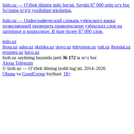
Imlo.uz — O'zbek tilining imlo lug'ati. Saytda 87 000 ortiq so'z bor.
So'zning to'g'ri yozilishini tekshiring.
Imlo.uz — Орфографический словарь узбекского языка
позволяющий проверить правописание узбекских слов на
латинице и кириллице. В базе более 87 000 слов.
imlo.uz
ibora.uz
salsa.uz
skripka.uz
slovo.uz
television.uz
vatt.uz
iboralar.uz
resumes.uz
havo.uz
Izoh.uz saytining bazasida jami
36 172
ta so‘z bor
Aloqa
Telegram
© Izoh.uz — O‘zbek tilining izohli lug‘ati, 2014–2026
Obuna
va
GoodGroup
loyihasi.
18+