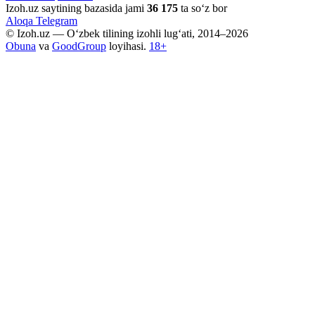
Izoh.uz saytining bazasida jami
36 175
ta so‘z bor
Aloqa
Telegram
© Izoh.uz — O‘zbek tilining izohli lug‘ati, 2014–2026
Obuna
va
GoodGroup
loyihasi.
18+