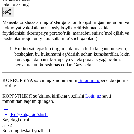
bilan ulashing
ot
Mansabdor shaxslarning oʻzlariga ishonib topshirilgan huquqlari va
hokimiyat vakolatidan shaxsiy boylik orttirish maqsadida
foydalanishi (korrupsiya poraxoʻrlik, mansabni suiisteʼmol qilish va
boshqalar noqonuniy harakatlarni oʻz ichiga oladi).
Hokimiyat tepasida turgan hukumat chirib ketgandan keyin,
boshqalari bu hukumatni agʻdarish uchun kurashardilar, lekin
kurashganda ham, korrupsiya va ekspluatatsiyaga xotima
berish uchun kurashmas edilar.
Gazetadan
KORRUPSIYA
so‘zining sinonimlarini
Sinonim.uz
saytida qidirib
ko‘ring.
КОРРУПЦИЯ
so‘zining kirillcha yozilishi
Lotin.uz
sayti
tomonidan taqdim qilingan.
Ro‘yxatga qo‘shish
Saytdagi o‘rni
3172
So‘zning teskari yozilishi