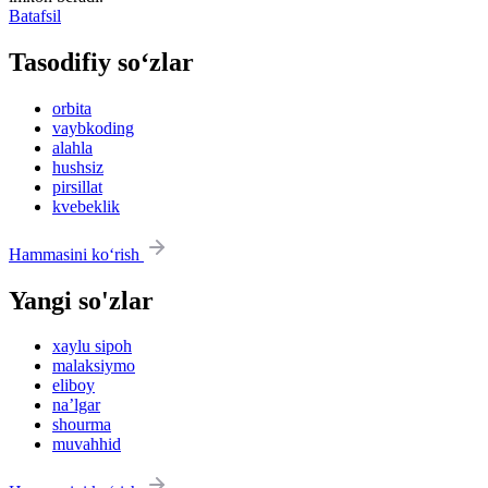
Batafsil
Tasodifiy so‘zlar
orbita
vaybkoding
alahla
hushsiz
pirsillat
kvebeklik
Hammasini ko‘rish
Yangi so'zlar
xaylu sipoh
malaksiymo
eliboy
na’lgar
shourma
muvahhid