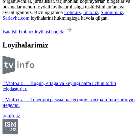
o‘rganuvchilar, jurnalistlar, tarjimonlar, kopirayterlar, blogerlar va
boshqalar uchun foydali loyihalarni ishga tushirishni an’anaga
aylantirganmiz. Bizning jamoa
Lotin.uz
,
Imlo.uz
,
Sinonim.uz
,
Sarlavha.com
loyihalarini hukmingizga havola qilgan.
Batafsil Izoh.uz loyihasi haqida
Loyihalarimiz
TVinfo.uz — Bugun, ertaga va keyingi hafta uchun to‘liq
teledasturlar.
TVinfo.uz — Телепрограмма на сегодня, завтра и ближайшую
неделю.
tvinfo.uz