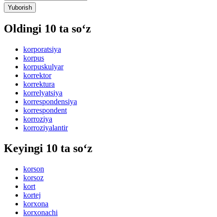
Yuborish
Oldingi 10 ta so‘z
korporatsiya
korpus
korpuskulyar
korrektor
korrektura
korrelyatsiya
korrespondensiya
korrespondent
korroziya
korroziyalantir
Keyingi 10 ta so‘z
korson
korsoz
kort
kortej
korxona
korxonachi