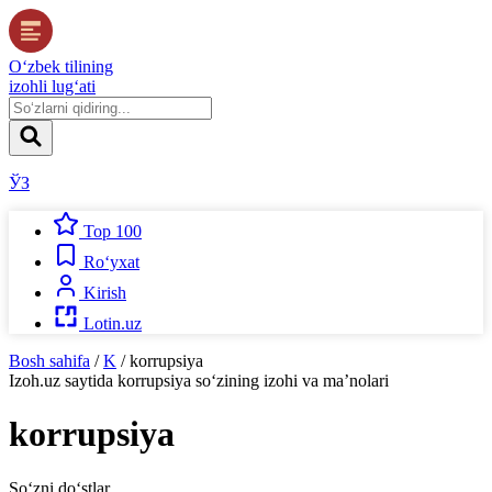
O‘zbek tilining
izohli lug‘ati
ЎЗ
Top 100
Ro‘yxat
Kirish
Lotin.uz
Bosh sahifa
/
K
/
korrupsiya
Izoh.uz
saytida
korrupsiya
so‘zining izohi va ma’nolari
korrupsiya
So‘zni do‘stlar