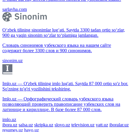
sarlavha.com
O‘zbek tilining sinonimlar lug‘ati. Saytda 3300 tadan ortiq so‘zlar,
900 ga yaqin sinonim so‘zlar to‘plamiga jamlangan.
Словарь синонимов узбекского языка на нашем сайте
содержит более 3300 слов и 900 синонимов.
sinonim.uz
Imlo.uz — O'zbek tilining imlo lug'ati. Saytda 87 000 ortiq so'z bor.
So'zning to'g'ri yozilishini tekshiring.
Imlo.uz — Орфографический словарь узбекского языка
позволяющий проверить правописание узбекских слов на
латинице и кириллице. В базе более 87 000 слов.
imlo.uz
ibora.uz
salsa.uz
skripka.uz
slovo.uz
television.uz
vatt.uz
iboralar.uz
resumes.uz
havo.uz