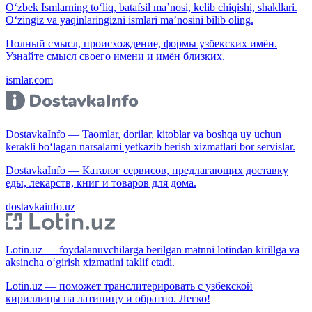
O‘zbek Ismlarning to‘liq, batafsil ma’nosi, kelib chiqishi, shakllari.
O‘zingiz va yaqinlaringizni ismlari ma’nosini bilib oling.
Полный смысл, происхождение, формы узбекских имён.
Узнайте смысл своего имени и имён близких.
ismlar.com
DostavkaInfo — Taomlar, dorilar, kitoblar va boshqa uy uchun
kerakli bo‘lagan narsalarni yetkazib berish xizmatlari bor servislar.
DostavkaInfo — Каталог сервисов, предлагающих доставку
еды, лекарств, книг и товаров для дома.
dostavkainfo.uz
Lotin.uz — foydalanuvchilarga berilgan matnni lotindan kirillga va
aksincha o‘girish xizmatini taklif etadi.
Lotin.uz — поможет транслитерировать с узбекской
кириллицы на латиницу и обратно. Легко!