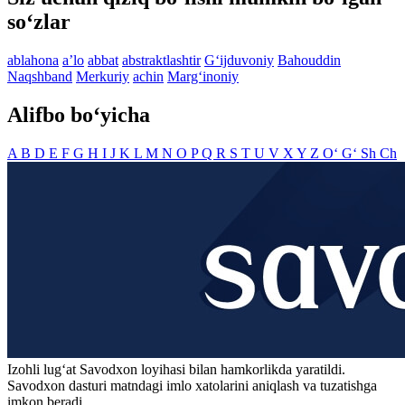
so‘zlar
ablahona
aʼlo
abbat
abstraktlashtir
G‘ijduvoniy
Bahouddin
Naqshband
Merkuriy
achin
Marg‘inoniy
Alifbo bo‘yicha
A
B
D
E
F
G
H
I
J
K
L
M
N
O
P
Q
R
S
T
U
V
X
Y
Z
O‘
G‘
Sh
Ch
Izohli lugʻat
Savodxon
loyihasi bilan hamkorlikda yaratildi.
Savodxon dasturi matndagi imlo xatolarini aniqlash va tuzatishga
imkon beradi.