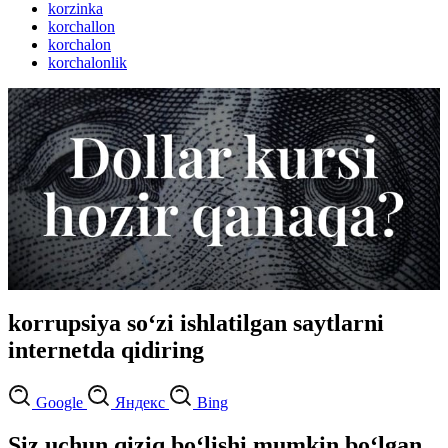
korzinka
korchallon
korchalon
korchalonlik
korrupsiya so‘zi ishlatilgan saytlarni
internetda qidiring
Google
Яндекс
Bing
Siz uchun qiziq bo‘lishi mumkin bo‘lgan