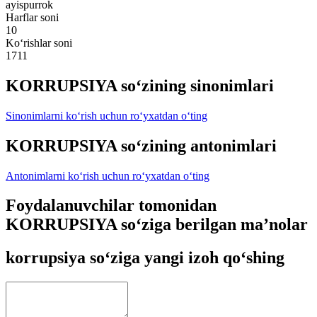
ayispurrok
Harflar soni
10
Ko‘rishlar soni
1711
KORRUPSIYA so‘zining sinonimlari
Sinonimlarni ko‘rish uchun ro‘yxatdan o‘ting
KORRUPSIYA so‘zining antonimlari
Antonimlarni ko‘rish uchun ro‘yxatdan o‘ting
Foydalanuvchilar tomonidan
KORRUPSIYA so‘ziga berilgan ma’nolar
korrupsiya so‘ziga yangi izoh qo‘shing