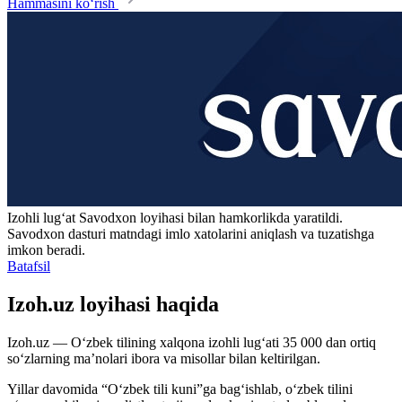
Hammasini ko‘rish
Izohli lugʻat
Savodxon
loyihasi bilan hamkorlikda yaratildi.
Savodxon dasturi matndagi imlo xatolarini aniqlash va tuzatishga
imkon beradi.
Batafsil
Izoh.uz loyihasi haqida
Izoh.uz — O‘zbek tilining xalqona izohli lug‘ati 35 000 dan ortiq
so‘zlarning ma’nolari ibora va misollar bilan keltirilgan.
Yillar davomida “O‘zbek tili kuni”ga bag‘ishlab, o‘zbek tilini