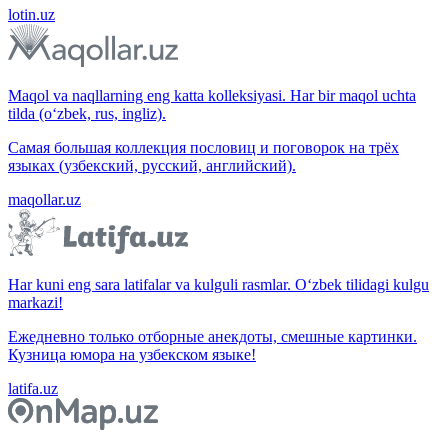
lotin.uz
Maqol va naqllarning eng katta kolleksiyasi. Har bir maqol uchta
tilda (o‘zbek, rus, ingliz).
Самая большая коллекция пословиц и поговорок на трёх
языках (узбекский, русский, английский).
maqollar.uz
Har kuni eng sara latifalar va kulguli rasmlar. O‘zbek tilidagi kulgu
markazi!
Ежедневно только отборные анекдоты, смешные картинки.
Кузница юмора на узбекском языке!
latifa.uz