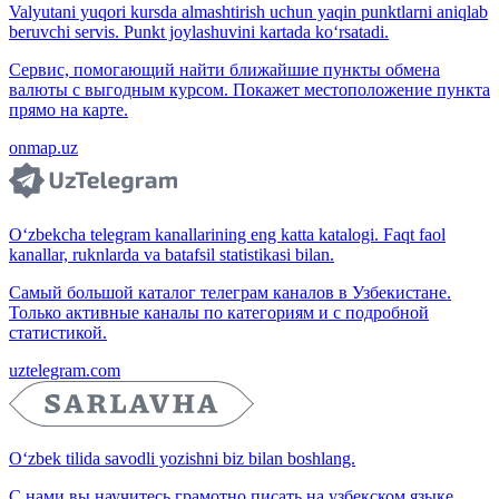
Valyutani yuqori kursda almashtirish uchun yaqin punktlarni aniqlab
beruvchi servis. Punkt joylashuvini kartada ko‘rsatadi.
Сервис, помогающий найти ближайшие пункты обмена
валюты с выгодным курсом. Покажет местоположение пункта
прямо на карте.
onmap.uz
O‘zbekcha telegram kanallarining eng katta katalogi. Faqt faol
kanallar, ruknlarda va batafsil statistikasi bilan.
Самый большой каталог телеграм каналов в Узбекистане.
Только активные каналы по категориям и с подробной
статистикой.
uztelegram.com
O‘zbek tilida savodli yozishni biz bilan boshlang.
С нами вы научитесь грамотно писать на узбекском языке.