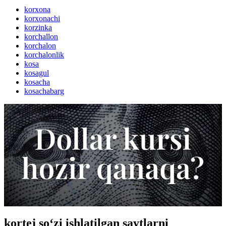
korxona
korxonachi
korzinka
korchallon
korchalon
korchalonlik
kosa
kosagul
kosacha
kosachabarg
kortej so‘zi ishlatilgan saytlarni