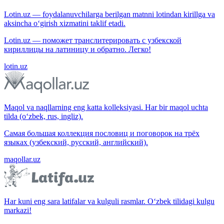
Lotin.uz — foydalanuvchilarga berilgan matnni lotindan kirillga va
aksincha o‘girish xizmatini taklif etadi.
Lotin.uz — поможет транслитерировать с узбекской
кириллицы на латиницу и обратно. Легко!
lotin.uz
Maqol va naqllarning eng katta kolleksiyasi. Har bir maqol uchta
tilda (o‘zbek, rus, ingliz).
Самая большая коллекция пословиц и поговорок на трёх
языках (узбекский, русский, английский).
maqollar.uz
Har kuni eng sara latifalar va kulguli rasmlar. O‘zbek tilidagi kulgu
markazi!