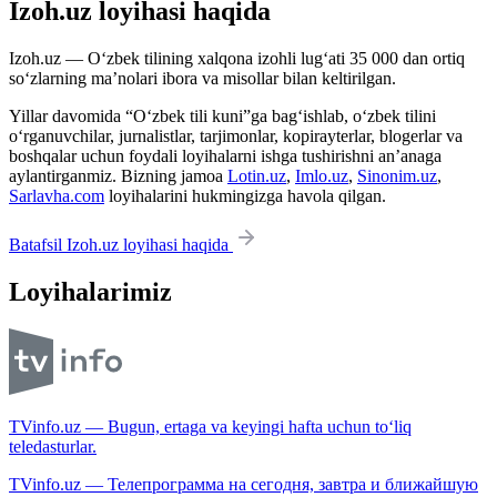
Izoh.uz loyihasi haqida
Izoh.uz — O‘zbek tilining xalqona izohli lug‘ati 35 000 dan ortiq
so‘zlarning ma’nolari ibora va misollar bilan keltirilgan.
Yillar davomida “O‘zbek tili kuni”ga bag‘ishlab, o‘zbek tilini
o‘rganuvchilar, jurnalistlar, tarjimonlar, kopirayterlar, blogerlar va
boshqalar uchun foydali loyihalarni ishga tushirishni an’anaga
aylantirganmiz. Bizning jamoa
Lotin.uz
,
Imlo.uz
,
Sinonim.uz
,
Sarlavha.com
loyihalarini hukmingizga havola qilgan.
Batafsil Izoh.uz loyihasi haqida
Loyihalarimiz
TVinfo.uz — Bugun, ertaga va keyingi hafta uchun to‘liq
teledasturlar.
TVinfo.uz — Телепрограмма на сегодня, завтра и ближайшую