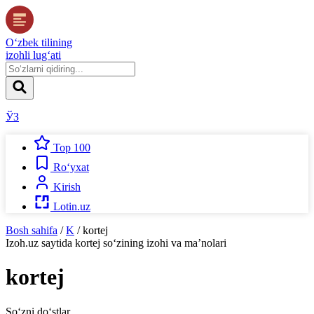
O‘zbek tilining
izohli lug‘ati
ЎЗ
Top 100
Ro‘yxat
Kirish
Lotin.uz
Bosh sahifa
/
K
/
kortej
Izoh.uz
saytida
kortej
so‘zining izohi va ma’nolari
kortej
So‘zni do‘stlar