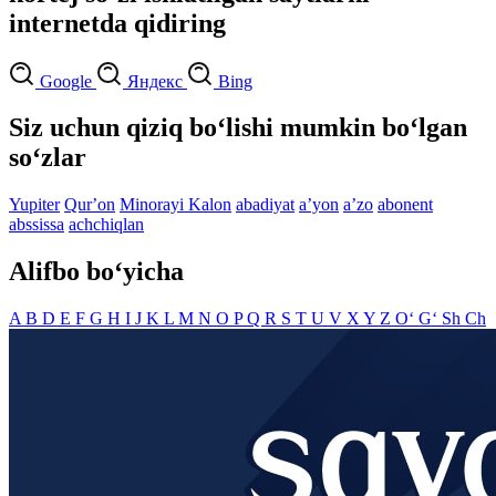
internetda qidiring
Google
Яндекс
Bing
Siz uchun qiziq bo‘lishi mumkin bo‘lgan
so‘zlar
Yupiter
Qurʼon
Minorayi Kalon
abadiyat
aʼyon
aʼzo
abonent
abssissa
achchiqlan
Alifbo bo‘yicha
A
B
D
E
F
G
H
I
J
K
L
M
N
O
P
Q
R
S
T
U
V
X
Y
Z
O‘
G‘
Sh
Ch