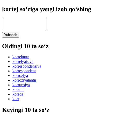
kortej so‘ziga yangi izoh qo‘shing
Yuborish
Oldingi 10 ta so‘z
korrektura
korrelyatsiya
korrespondensiya
korrespondent
korroziya
korroziyalantir
korrupsiya
korson
korsoz
kort
Keyingi 10 ta so‘z