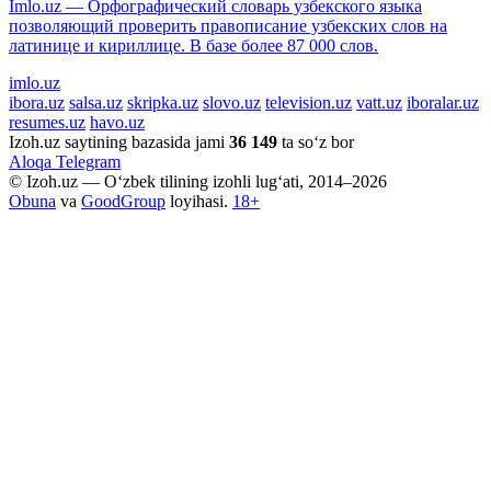
Imlo.uz — Орфографический словарь узбекского языка
позволяющий проверить правописание узбекских слов на
латинице и кириллице. В базе более 87 000 слов.
imlo.uz
ibora.uz
salsa.uz
skripka.uz
slovo.uz
television.uz
vatt.uz
iboralar.uz
resumes.uz
havo.uz
Izoh.uz saytining bazasida jami
36 149
ta so‘z bor
Aloqa
Telegram
© Izoh.uz — O‘zbek tilining izohli lug‘ati, 2014–2026
Obuna
va
GoodGroup
loyihasi.
18+