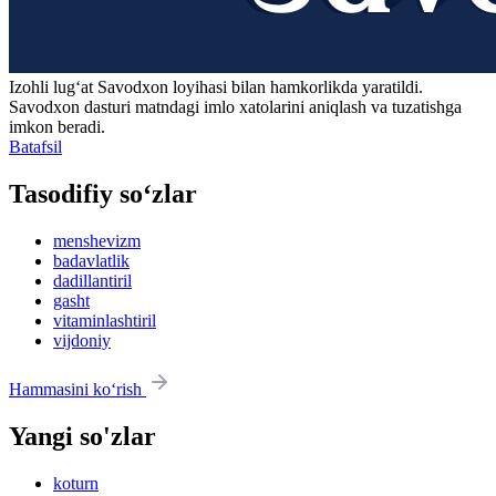
Izohli lugʻat
Savodxon
loyihasi bilan hamkorlikda yaratildi.
Savodxon dasturi matndagi imlo xatolarini aniqlash va tuzatishga
imkon beradi.
Batafsil
Tasodifiy so‘zlar
menshevizm
badavlatlik
dadillantiril
gasht
vitaminlashtiril
vijdoniy
Hammasini ko‘rish
Yangi so'zlar
koturn