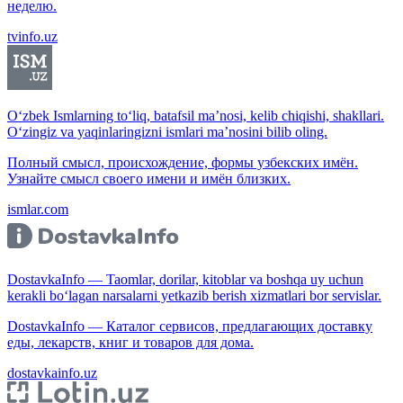
неделю.
tvinfo.uz
O‘zbek Ismlarning to‘liq, batafsil ma’nosi, kelib chiqishi, shakllari.
O‘zingiz va yaqinlaringizni ismlari ma’nosini bilib oling.
Полный смысл, происхождение, формы узбекских имён.
Узнайте смысл своего имени и имён близких.
ismlar.com
DostavkaInfo — Taomlar, dorilar, kitoblar va boshqa uy uchun
kerakli bo‘lagan narsalarni yetkazib berish xizmatlari bor servislar.
DostavkaInfo — Каталог сервисов, предлагающих доставку
еды, лекарств, книг и товаров для дома.
dostavkainfo.uz