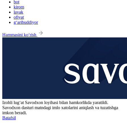
bot
kirom
lavak
ofiyat
g‘aribuddiyor
Hammasini ko‘rish
Izohli lugʻat
Savodxon
loyihasi bilan hamkorlikda yaratildi.
Savodxon dasturi matndagi imlo xatolarini aniqlash va tuzatishga
imkon beradi.
Batafsil