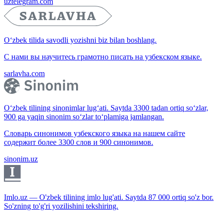
uztelegram.com
O‘zbek tilida savodli yozishni biz bilan boshlang.
С нами вы научитесь грамотно писать на узбекском языке.
sarlavha.com
O‘zbek tilining sinonimlar lug‘ati. Saytda 3300 tadan ortiq so‘zlar,
900 ga yaqin sinonim so‘zlar to‘plamiga jamlangan.
Словарь синонимов узбекского языка на нашем сайте
содержит более 3300 слов и 900 синонимов.
sinonim.uz
Imlo.uz — O'zbek tilining imlo lug'ati. Saytda 87 000 ortiq so'z bor.
So'zning to'g'ri yozilishini tekshiring.