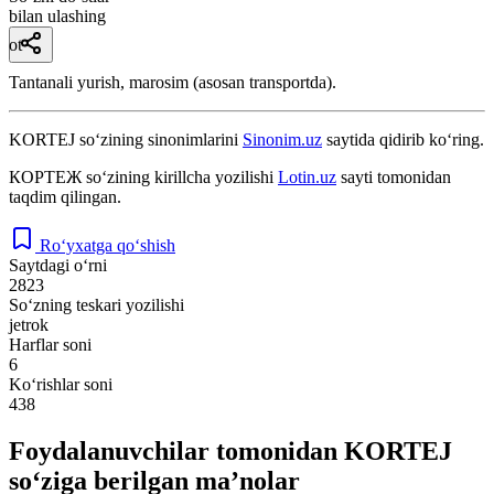
bilan ulashing
ot
Tantanali yurish, marosim (asosan transportda).
KORTEJ
so‘zining sinonimlarini
Sinonim.uz
saytida qidirib ko‘ring.
КОРТЕЖ
so‘zining kirillcha yozilishi
Lotin.uz
sayti tomonidan
taqdim qilingan.
Ro‘yxatga qo‘shish
Saytdagi o‘rni
2823
So‘zning teskari yozilishi
jetrok
Harflar soni
6
Ko‘rishlar soni
438
Foydalanuvchilar tomonidan KORTEJ
so‘ziga berilgan ma’nolar