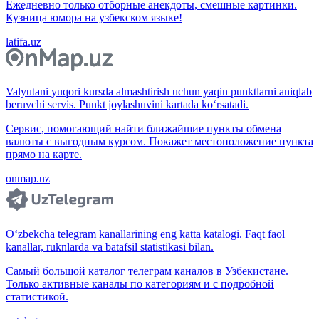
Ежедневно только отборные анекдоты, смешные картинки.
Кузница юмора на узбекском языке!
latifa.uz
Valyutani yuqori kursda almashtirish uchun yaqin punktlarni aniqlab
beruvchi servis. Punkt joylashuvini kartada ko‘rsatadi.
Сервис, помогающий найти ближайшие пункты обмена
валюты с выгодным курсом. Покажет местоположение пункта
прямо на карте.
onmap.uz
O‘zbekcha telegram kanallarining eng katta katalogi. Faqt faol
kanallar, ruknlarda va batafsil statistikasi bilan.
Самый большой каталог телеграм каналов в Узбекистане.
Только активные каналы по категориям и с подробной
статистикой.