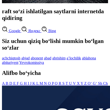
raft so‘zi ishlatilgan saytlarni internetda
qidiring
Google
Яндекс
Bing
Siz uchun qiziq bo‘lishi mumkin bo‘lgan
so‘zlar
achchiqtosh
abjad
abonent
abad
abrishim
aʼlochilik
ablahona
abituriyent
Yevrokomissiya
Alifbo bo‘yicha
A
B
D
E
F
G
H
I
J
K
L
M
N
O
P
Q
R
S
T
U
V
X
Y
Z
O‘
G‘
Sh
Ch