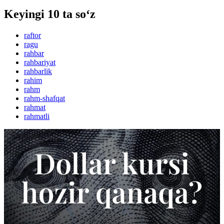
Keyingi 10 ta so‘z
raftor
ragu
rahbar
rahbariyat
rahbarlik
rahim
rahm
rahm-shafqat
rahmat
rahmatli