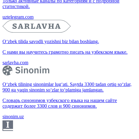
Только активные каналы по категориям и с подробной
статистикой.
uztelegram.com
O‘zbek tilida savodli yozishni biz bilan boshlang.
С нами вы научитесь грамотно писать на узбекском языке.
sarlavha.com
O‘zbek tilining sinonimlar lug‘ati. Saytda 3300 tadan ortiq so‘zlar,
900 ga yaqin sinonim so‘zlar to‘plamiga jamlangan.
Словарь синонимов узбекского языка на нашем сайте
содержит более 3300 слов и 900 синонимов.
sinonim.uz