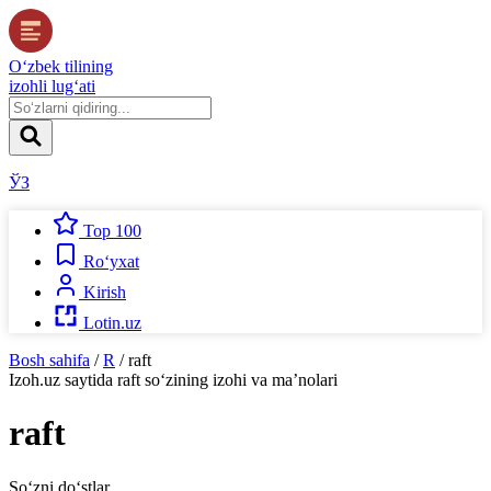
O‘zbek tilining
izohli lug‘ati
ЎЗ
Top 100
Ro‘yxat
Kirish
Lotin.uz
Bosh sahifa
/
R
/
raft
Izoh.uz
saytida
raft
so‘zining izohi va ma’nolari
raft
So‘zni do‘stlar