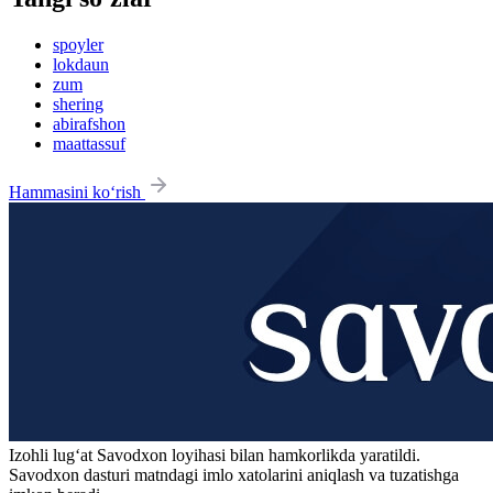
spoyler
lokdaun
zum
shering
abirafshon
maattassuf
Hammasini ko‘rish
Izohli lugʻat
Savodxon
loyihasi bilan hamkorlikda yaratildi.
Savodxon dasturi matndagi imlo xatolarini aniqlash va tuzatishga