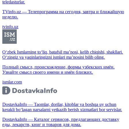
teledasturlar.
TVinfo.uz — Телепрограмма на сегодня, завтра и ближайшую
неделю.
tvinfo.uz
O‘zbek Ismlarning to‘liq, batafsil ma’nosi, kelib chiqishi, shakllari.
O‘zingiz va yaqinlaringizni ismlari ma’nosini bilib oling.
Полный смысл, происхождение, формы узбекских имён.
Узнайте смысл своего имени и имён близких.
ismlar.com
DostavkaInfo — Taomlar, dorilar, kitoblar va boshqa uy uchun
kerakli bo‘lagan narsalarni yetkazib berish xizmatlari bor servislar.
DostavkaInfo — Каталог сервисов, предлагающих доставку
еды, лекарств, книг и товаров для дома.