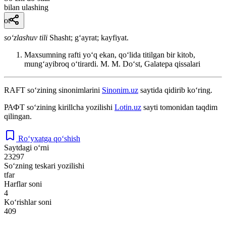
bilan ulashing
ot
so‘zlashuv tili
Shasht; gʻayrat; kayfiyat.
Maxsumning rafti yoʻq ekan, qoʻlida titilgan bir kitob,
mungʻayibroq oʻtirardi. M. M.
Doʻst, Galatepa qissalari
RAFT
so‘zining sinonimlarini
Sinonim.uz
saytida qidirib ko‘ring.
РАФТ
so‘zining kirillcha yozilishi
Lotin.uz
sayti tomonidan taqdim
qilingan.
Ro‘yxatga qo‘shish
Saytdagi o‘rni
23297
So‘zning teskari yozilishi
tfar
Harflar soni
4
Ko‘rishlar soni
409