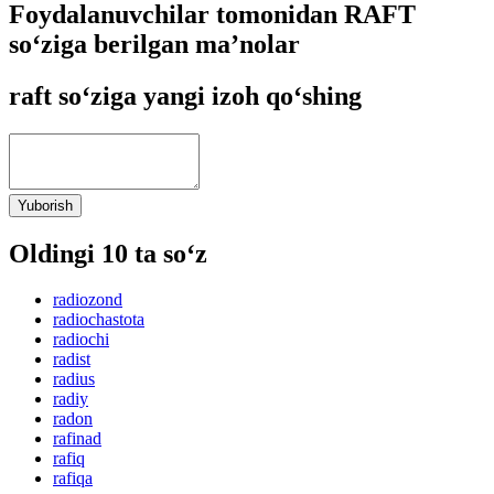
Foydalanuvchilar tomonidan RAFT
so‘ziga berilgan ma’nolar
raft so‘ziga yangi izoh qo‘shing
Yuborish
Oldingi 10 ta so‘z
radiozond
radiochastota
radiochi
radist
radius
radiy
radon
rafinad
rafiq
rafiqa