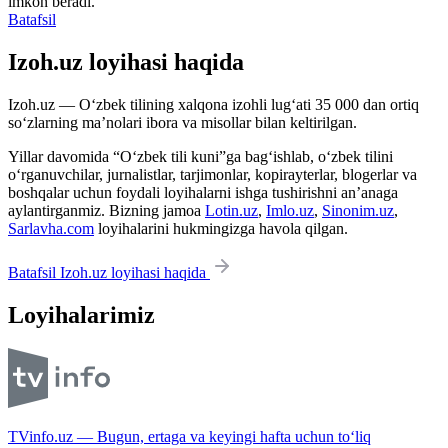
imkon beradi.
Batafsil
Izoh.uz loyihasi haqida
Izoh.uz — O‘zbek tilining xalqona izohli lug‘ati 35 000 dan ortiq
so‘zlarning ma’nolari ibora va misollar bilan keltirilgan.
Yillar davomida “O‘zbek tili kuni”ga bag‘ishlab, o‘zbek tilini
o‘rganuvchilar, jurnalistlar, tarjimonlar, kopirayterlar, blogerlar va
boshqalar uchun foydali loyihalarni ishga tushirishni an’anaga
aylantirganmiz. Bizning jamoa
Lotin.uz
,
Imlo.uz
,
Sinonim.uz
,
Sarlavha.com
loyihalarini hukmingizga havola qilgan.
Batafsil Izoh.uz loyihasi haqida
Loyihalarimiz
TVinfo.uz — Bugun, ertaga va keyingi hafta uchun to‘liq