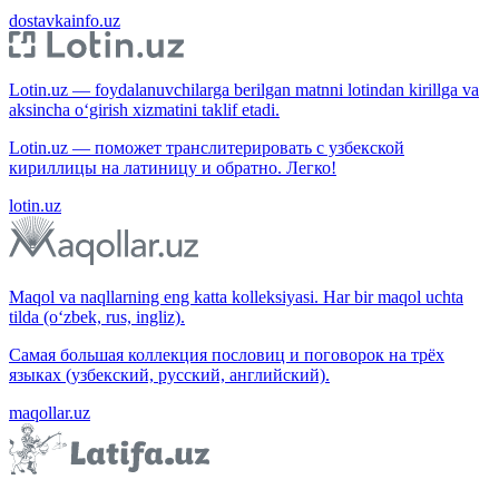
dostavkainfo.uz
Lotin.uz — foydalanuvchilarga berilgan matnni lotindan kirillga va
aksincha o‘girish xizmatini taklif etadi.
Lotin.uz — поможет транслитерировать с узбекской
кириллицы на латиницу и обратно. Легко!
lotin.uz
Maqol va naqllarning eng katta kolleksiyasi. Har bir maqol uchta
tilda (o‘zbek, rus, ingliz).
Самая большая коллекция пословиц и поговорок на трёх
языках (узбекский, русский, английский).
maqollar.uz