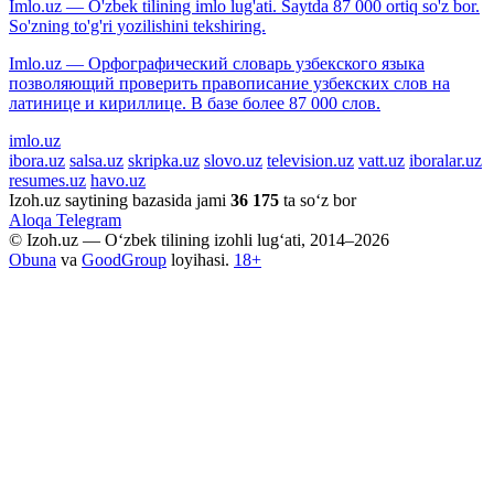
Imlo.uz — O'zbek tilining imlo lug'ati. Saytda 87 000 ortiq so'z bor.
So'zning to'g'ri yozilishini tekshiring.
Imlo.uz — Орфографический словарь узбекского языка
позволяющий проверить правописание узбекских слов на
латинице и кириллице. В базе более 87 000 слов.
imlo.uz
ibora.uz
salsa.uz
skripka.uz
slovo.uz
television.uz
vatt.uz
iboralar.uz
resumes.uz
havo.uz
Izoh.uz saytining bazasida jami
36 175
ta so‘z bor
Aloqa
Telegram
© Izoh.uz — O‘zbek tilining izohli lug‘ati, 2014–2026
Obuna
va
GoodGroup
loyihasi.
18+