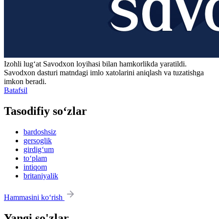
Izohli lugʻat
Savodxon
loyihasi bilan hamkorlikda yaratildi.
Savodxon dasturi matndagi imlo xatolarini aniqlash va tuzatishga
imkon beradi.
Batafsil
Tasodifiy so‘zlar
bardoshsiz
gersoglik
girdig‘um
to‘plam
intiqom
britaniyalik
Hammasini ko‘rish
Yangi so'zlar