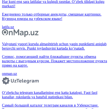
Har kuni eng sara latifalar va kulguli rasmlar. O‘zbek tilidagi kulgu
markazi!
Ежедневно только отборные анекдоты, смешные картинки.
Кузница юмора на узбекском языке!
latifa.uz
Valyutani yuqori kursda almashtirish uchun yaqin punktlarni aniqlab
beruvchi servis. Punkt joylashuvini kartada ko‘rsatadi.
Сервис, помогающий найти ближайшие пункты обмена
валюты с выгодным курсом. Покажет местоположение пункта
прямо на карте.
onmap.uz
O‘zbekcha telegram kanallarining eng katta katalogi. Faqt faol
kanallar, ruknlarda va batafsil statistikasi bilan.
Самый большой каталог телеграм каналов в Узбекистане.