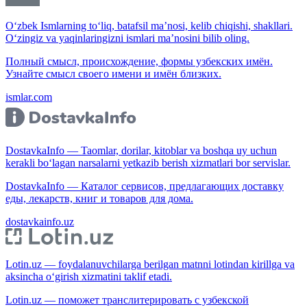
O‘zbek Ismlarning to‘liq, batafsil ma’nosi, kelib chiqishi, shakllari.
O‘zingiz va yaqinlaringizni ismlari ma’nosini bilib oling.
Полный смысл, происхождение, формы узбекских имён.
Узнайте смысл своего имени и имён близких.
ismlar.com
DostavkaInfo — Taomlar, dorilar, kitoblar va boshqa uy uchun
kerakli bo‘lagan narsalarni yetkazib berish xizmatlari bor servislar.
DostavkaInfo — Каталог сервисов, предлагающих доставку
еды, лекарств, книг и товаров для дома.
dostavkainfo.uz
Lotin.uz — foydalanuvchilarga berilgan matnni lotindan kirillga va
aksincha o‘girish xizmatini taklif etadi.
Lotin.uz — поможет транслитерировать с узбекской