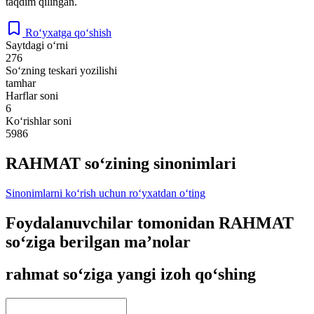
taqdim qilingan.
Ro‘yxatga qo‘shish
Saytdagi o‘rni
276
So‘zning teskari yozilishi
tamhar
Harflar soni
6
Ko‘rishlar soni
5986
RAHMAT so‘zining sinonimlari
Sinonimlarni ko‘rish uchun ro‘yxatdan o‘ting
Foydalanuvchilar tomonidan RAHMAT
so‘ziga berilgan ma’nolar
rahmat so‘ziga yangi izoh qo‘shing