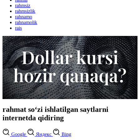
rahmsiz
rahmsizlik
rahnamo
rahnamolik
rais
rahmat so‘zi ishlatilgan saytlarni
internetda qidiring
Google
Яндекс
Bing