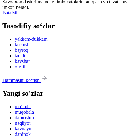
Savodxon dasturi matndagi imlo xatolarini aniqlash va tuzatishga
imkon beradi.
Batafsil
Tasodifiy so‘zlar
yakkam-dukkam
kechish
bayroq
taqaltir
kavshar
o‘g‘il
Hammasini ko‘rish
Yangi so'zlar
mo‘tadil
muqobala
dabiriston
naqliyot
kavnayn
dardnok