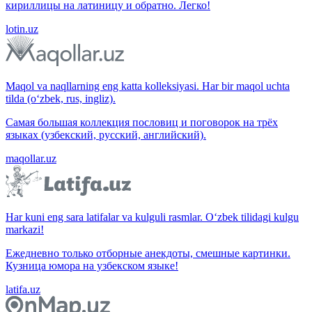
кириллицы на латиницу и обратно. Легко!
lotin.uz
Maqol va naqllarning eng katta kolleksiyasi. Har bir maqol uchta
tilda (o‘zbek, rus, ingliz).
Самая большая коллекция пословиц и поговорок на трёх
языках (узбекский, русский, английский).
maqollar.uz
Har kuni eng sara latifalar va kulguli rasmlar. O‘zbek tilidagi kulgu
markazi!
Ежедневно только отборные анекдоты, смешные картинки.
Кузница юмора на узбекском языке!
latifa.uz