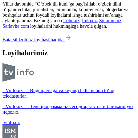
Yillar davomida “O‘zbek tili kuni”ga bag‘ishlab, o‘zbek tilini
o‘rganuvchilar, jurnalistlar, tarjimonlar, kopirayterlar, blogerlar va
boshqalar uchun foydali loyihalarni ishga tushirishni an’anaga
aylantirganmiz. Bizning jamoa
Lotin.uz
,
Imlo.uz
,
Sinonim.uz
,
Sarlavha.com
loyihalarini hukmingizga havola qilgan.
Batafsil Izoh.uz loyihasi haqida
Loyihalarimiz
TVinfo.uz — Bugun, ertaga va keyingi hafta uchun to‘liq
teledasturlar.
TVinfo.uz — Телепрограмма на сегодня, завтра и ближайшую
неделю.
tvinfo.uz