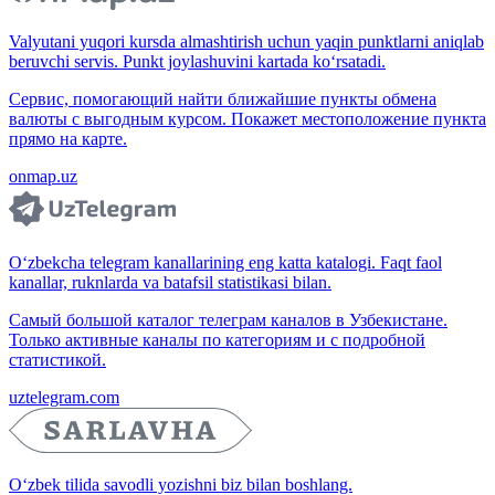
Valyutani yuqori kursda almashtirish uchun yaqin punktlarni aniqlab
beruvchi servis. Punkt joylashuvini kartada ko‘rsatadi.
Сервис, помогающий найти ближайшие пункты обмена
валюты с выгодным курсом. Покажет местоположение пункта
прямо на карте.
onmap.uz
O‘zbekcha telegram kanallarining eng katta katalogi. Faqt faol
kanallar, ruknlarda va batafsil statistikasi bilan.
Самый большой каталог телеграм каналов в Узбекистане.
Только активные каналы по категориям и с подробной
статистикой.
uztelegram.com
O‘zbek tilida savodli yozishni biz bilan boshlang.