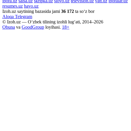
ibora.uz
salsa.uz
skripka.uz
slovo.uz
television.uz
vatt.uz
iboralar.uz
resumes.uz
havo.uz
Izoh.uz saytining bazasida jami
36 172
ta so‘z bor
Aloqa
Telegram
© Izoh.uz — O‘zbek tilining izohli lug‘ati, 2014–2026
Obuna
va
GoodGroup
loyihasi.
18+