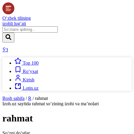
O‘zbek tilining
izohli lug‘ati
ЎЗ
Top 100
Ro‘yxat
Kirish
Lotin.uz
Bosh sahifa
/
R
/
rahmat
Izoh.uz
saytida
rahmat
so‘zining izohi va ma’nolari
rahmat
So‘zni do‘stlar