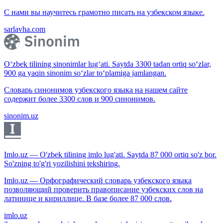
С нами вы научитесь грамотно писать на узбекском языке.
sarlavha.com
O‘zbek tilining sinonimlar lug‘ati. Saytda 3300 tadan ortiq so‘zlar,
900 ga yaqin sinonim so‘zlar to‘plamiga jamlangan.
Словарь синонимов узбекского языка на нашем сайте
содержит более 3300 слов и 900 синонимов.
sinonim.uz
Imlo.uz — O'zbek tilining imlo lug'ati. Saytda 87 000 ortiq so'z bor.
So'zning to'g'ri yozilishini tekshiring.
Imlo.uz — Орфографический словарь узбекского языка
позволяющий проверить правописание узбекских слов на
латинице и кириллице. В базе более 87 000 слов.
imlo.uz