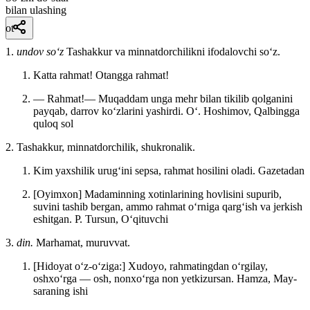
bilan ulashing
ot
1.
undov so‘z
Tashakkur va minnatdorchilikni ifodalovchi soʻz.
Katta rahmat! Otangga rahmat!
— Rahmat!— Muqaddam unga mehr bilan tikilib qolganini
payqab, darrov koʻzlarini yashirdi.
Oʻ. Hoshimov, Qalbingga
quloq sol
2. Tashakkur, minnatdorchilik, shukronalik.
Kim yaxshilik urugʻini sepsa, rahmat hosilini oladi.
Gazetadan
[Oyimxon] Madaminning xotinlarining hovlisini supurib,
suvini tashib bergan, ammo rahmat oʻrniga qargʻish va jerkish
eshitgan.
P. Tursun, Oʻqituvchi
3.
din.
Marhamat, muruvvat.
[Hidoyat oʻz-oʻziga:] Xudoyo, rahmatingdan oʻrgilay,
oshxoʻrga — osh, nonxoʻrga non yetkizursan.
Hamza, May-
saraning ishi