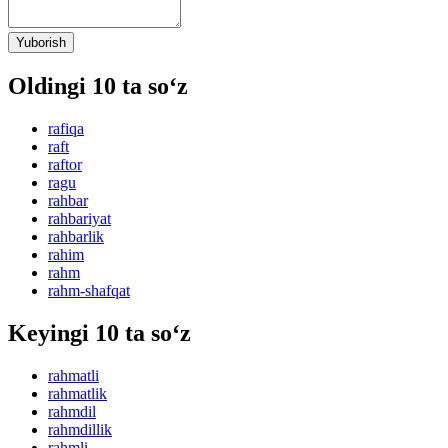
Yuborish
Oldingi 10 ta so‘z
rafiqa
raft
raftor
ragu
rahbar
rahbariyat
rahbarlik
rahim
rahm
rahm-shafqat
Keyingi 10 ta so‘z
rahmatli
rahmatlik
rahmdil
rahmdillik
rahmli