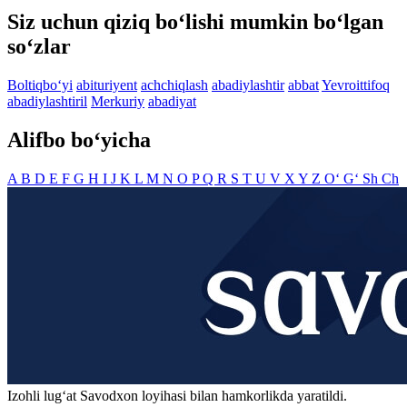
Siz uchun qiziq bo‘lishi mumkin bo‘lgan
so‘zlar
Boltiqbo‘yi
abituriyent
achchiqlash
abadiylashtir
abbat
Yevroittifoq
abadiylashtiril
Merkuriy
abadiyat
Alifbo bo‘yicha
A
B
D
E
F
G
H
I
J
K
L
M
N
O
P
Q
R
S
T
U
V
X
Y
Z
O‘
G‘
Sh
Ch
Izohli lugʻat
Savodxon
loyihasi bilan hamkorlikda yaratildi.