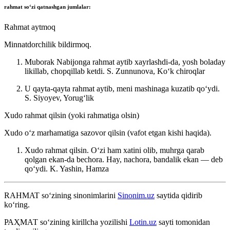
rahmat
soʻzi qatnashgan jumlalar:
Rahmat aytmoq
Minnatdorchilik bildirmoq.
Muborak Nabijonga rahmat aytib xayrlashdi-da, yosh boladay
likillab, chopqillab ketdi.
S. Zunnunova, Koʻk chiroqlar
U qayta-qayta rahmat aytib, meni mashinaga kuzatib qoʻydi.
S. Siyoyev, Yorugʻlik
Xudo rahmat qilsin (yoki rahmatiga olsin)
Xudo oʻz marhamatiga sazovor qilsin (vafot etgan kishi haqida).
Xudo rahmat qilsin. Oʻzi ham xatini olib, muhrga qarab
qolgan ekan-da bechora. Hay, nachora, bandalik ekan — deb
qoʻydi.
K. Yashin, Hamza
RAHMAT
so‘zining sinonimlarini
Sinonim.uz
saytida qidirib
ko‘ring.
РАҲМАТ
so‘zining kirillcha yozilishi
Lotin.uz
sayti tomonidan