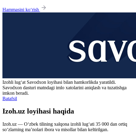
Hammasini ko‘rish
Izohli lugʻat
Savodxon
loyihasi bilan hamkorlikda yaratildi.
Savodxon dasturi matndagi imlo xatolarini aniqlash va tuzatishga
imkon beradi.
Batafsil
Izoh.uz loyihasi haqida
Izoh.uz — O‘zbek tilining xalqona izohli lug‘ati 35 000 dan ortiq
so‘zlarning ma’nolari ibora va misollar bilan keltirilgan.