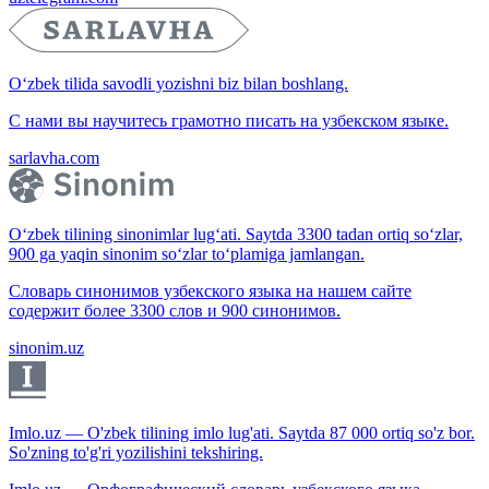
O‘zbek tilida savodli yozishni biz bilan boshlang.
С нами вы научитесь грамотно писать на узбекском языке.
sarlavha.com
O‘zbek tilining sinonimlar lug‘ati. Saytda 3300 tadan ortiq so‘zlar,
900 ga yaqin sinonim so‘zlar to‘plamiga jamlangan.
Словарь синонимов узбекского языка на нашем сайте
содержит более 3300 слов и 900 синонимов.
sinonim.uz
Imlo.uz — O'zbek tilining imlo lug'ati. Saytda 87 000 ortiq so'z bor.
So'zning to'g'ri yozilishini tekshiring.