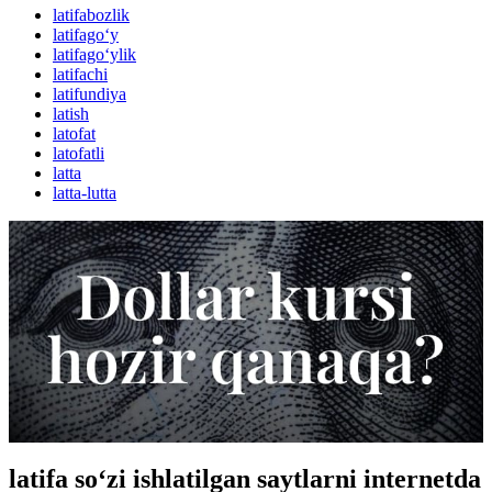
latifabozlik
latifago‘y
latifago‘ylik
latifachi
latifundiya
latish
latofat
latofatli
latta
latta-lutta
latifa so‘zi ishlatilgan saytlarni internetda