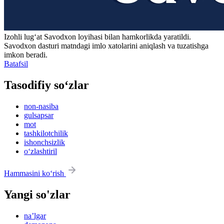
Izohli lugʻat
Savodxon
loyihasi bilan hamkorlikda yaratildi.
Savodxon dasturi matndagi imlo xatolarini aniqlash va tuzatishga
imkon beradi.
Batafsil
Tasodifiy so‘zlar
non-nasiba
gulsapsar
mot
tashkilotchilik
ishonchsizlik
o‘zlashtiril
Hammasini ko‘rish
Yangi so'zlar
na’lgar