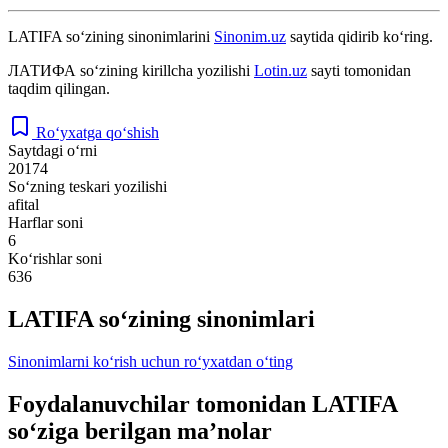
LATIFA
so‘zining sinonimlarini
Sinonim.uz
saytida qidirib ko‘ring.
ЛАТИФА
so‘zining kirillcha yozilishi
Lotin.uz
sayti tomonidan
taqdim qilingan.
Ro‘yxatga qo‘shish
Saytdagi o‘rni
20174
So‘zning teskari yozilishi
afital
Harflar soni
6
Ko‘rishlar soni
636
LATIFA so‘zining sinonimlari
Sinonimlarni ko‘rish uchun ro‘yxatdan o‘ting
Foydalanuvchilar tomonidan LATIFA
so‘ziga berilgan ma’nolar