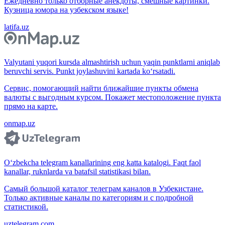
Ежедневно только отборные анекдоты, смешные картинки.
Кузница юмора на узбекском языке!
latifa.uz
Valyutani yuqori kursda almashtirish uchun yaqin punktlarni aniqlab
beruvchi servis. Punkt joylashuvini kartada ko‘rsatadi.
Сервис, помогающий найти ближайшие пункты обмена
валюты с выгодным курсом. Покажет местоположение пункта
прямо на карте.
onmap.uz
O‘zbekcha telegram kanallarining eng katta katalogi. Faqt faol
kanallar, ruknlarda va batafsil statistikasi bilan.
Самый большой каталог телеграм каналов в Узбекистане.
Только активные каналы по категориям и с подробной
статистикой.
uztelegram.com