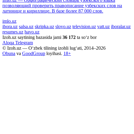
Imlo.uz — Орфографический словарь узбекского языка
позволяющий проверить правописание узбекских слов на
латинице и кириллице. В базе более 87 000 слов.
imlo.uz
ibora.uz
salsa.uz
skripka.uz
slovo.uz
television.uz
vatt.uz
iboralar.uz
resumes.uz
havo.uz
Izoh.uz saytining bazasida jami
36 172
ta so‘z bor
Aloqa
Telegram
© Izoh.uz — O‘zbek tilining izohli lug‘ati, 2014–2026
Obuna
va
GoodGroup
loyihasi.
18+