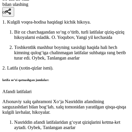
bilan ulashing
ot
1. Kulgili voqea-hodisa haqidagi kichik hikoya.
Bir oz charchagandan soʻng oʻtirib, turli latifalar qiziq-qiziq
hikoyalarni esladik.
O. Yoqubov, Yangi yil kechasida
Toshkentlik mashhur boyning xasisligi haqida hali hech
kimning qulogʻiga chalinmagan latifalar suhbatga rang berib
turar edi.
Oybek, Tanlangan asarlar
2. Latifa (xotin-qizlar ismi).
latifa
soʻzi qatnashgan jumlalar:
Afandi latifalari
Afsonaviy xalq qahramoni Xoʻja Nasriddin afandining
sarguzashtlari bilan bogʻlab, xalq tomonidan yaratilgan qisqa-qisqa
kulgili lavhalar, hikoyalar.
Nasriddin afandi latifalaridan gʻoyat qiziqlarini ketma-ket
aytadi.
Oybek, Tanlangan asarlar