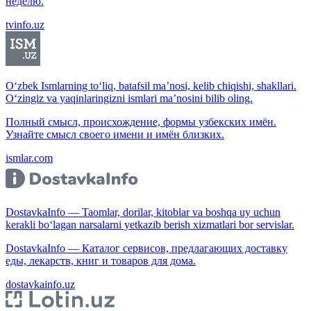
неделю.
tvinfo.uz
O‘zbek Ismlarning to‘liq, batafsil ma’nosi, kelib chiqishi, shakllari.
O‘zingiz va yaqinlaringizni ismlari ma’nosini bilib oling.
Полный смысл, происхождение, формы узбекских имён.
Узнайте смысл своего имени и имён близких.
ismlar.com
DostavkaInfo — Taomlar, dorilar, kitoblar va boshqa uy uchun
kerakli bo‘lagan narsalarni yetkazib berish xizmatlari bor servislar.
DostavkaInfo — Каталог сервисов, предлагающих доставку
еды, лекарств, книг и товаров для дома.
dostavkainfo.uz