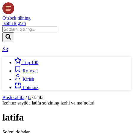
O‘zbek tilining
izohli lug‘ati
ЎЗ
Top 100
Ro‘yxat
Kirish
Lotin.uz
Bosh sahifa
/
L
/
latifa
Izoh.uz
saytida
latifa
so‘zining izohi va ma’nolari
latifa
So‘zni do‘stlar