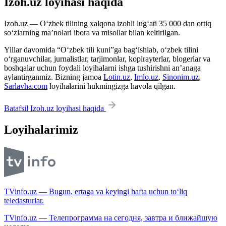
Izoh.uz loyihasi haqida
Izoh.uz — O‘zbek tilining xalqona izohli lug‘ati 35 000 dan ortiq
so‘zlarning ma’nolari ibora va misollar bilan keltirilgan.
Yillar davomida “O‘zbek tili kuni”ga bag‘ishlab, o‘zbek tilini
o‘rganuvchilar, jurnalistlar, tarjimonlar, kopirayterlar, blogerlar va
boshqalar uchun foydali loyihalarni ishga tushirishni an’anaga
aylantirganmiz. Bizning jamoa
Lotin.uz
,
Imlo.uz
,
Sinonim.uz
,
Sarlavha.com
loyihalarini hukmingizga havola qilgan.
Batafsil Izoh.uz loyihasi haqida
Loyihalarimiz
TVinfo.uz — Bugun, ertaga va keyingi hafta uchun to‘liq
teledasturlar.
TVinfo.uz — Телепрограмма на сегодня, завтра и ближайшую