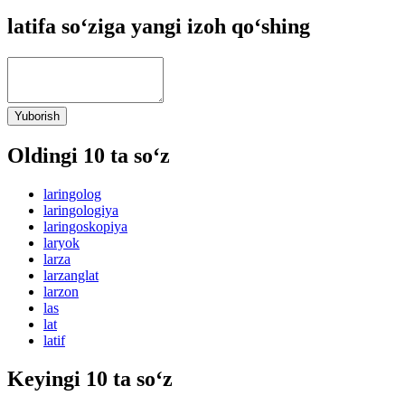
latifa so‘ziga yangi izoh qo‘shing
Yuborish
Oldingi 10 ta so‘z
laringolog
laringologiya
laringoskopiya
laryok
larza
larzanglat
larzon
las
lat
latif
Keyingi 10 ta so‘z