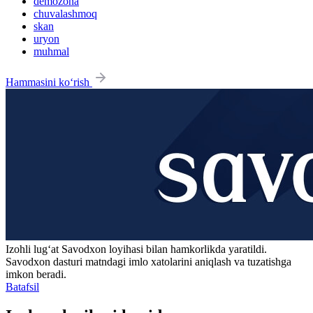
demozona
chuvalashmoq
skan
uryon
muhmal
Hammasini ko‘rish
Izohli lugʻat
Savodxon
loyihasi bilan hamkorlikda yaratildi.
Savodxon dasturi matndagi imlo xatolarini aniqlash va tuzatishga
imkon beradi.
Batafsil