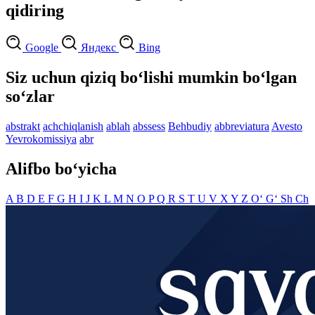
qidiring
Google
Яндекс
Bing
Siz uchun qiziq bo‘lishi mumkin bo‘lgan
so‘zlar
abstrakt
achchiqlanish
ablah
abssess
Behbudiy
abbreviatura
Avesto
Yevrokomissiya
abr
Alifbo bo‘yicha
A
B
D
E
F
G
H
I
J
K
L
M
N
O
P
Q
R
S
T
U
V
X
Y
Z
O‘
G‘
Sh
Ch