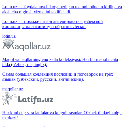
Lotin.uz — foydalanuvchilarga berilgan matnni lotindan kirillga va
aksincha o‘girish xizmatini taklif etadi.
Lotin.uz — поможет транслитерировать с узбекской
кириллицы на латиницу и обратно. Легко!
lotin.uz
Maqol va naqllarning eng katta kolleksiyasi. Har bir maqol uchta
tilda (o‘zbek, rus, ingliz).
Самая большая коллекция пословиц и поговорок на трёх
языках (узбекский, русский, английский).
maqollar.uz
Har kuni eng sara latifalar va kulguli rasmlar. O‘zbek tilidagi kulgu
markazi!