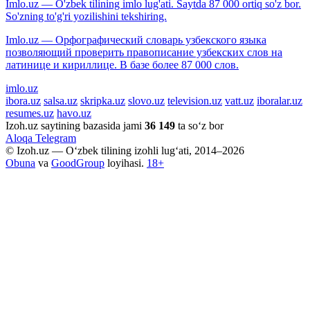
Imlo.uz — O'zbek tilining imlo lug'ati. Saytda 87 000 ortiq so'z bor.
So'zning to'g'ri yozilishini tekshiring.
Imlo.uz — Орфографический словарь узбекского языка
позволяющий проверить правописание узбекских слов на
латинице и кириллице. В базе более 87 000 слов.
imlo.uz
ibora.uz
salsa.uz
skripka.uz
slovo.uz
television.uz
vatt.uz
iboralar.uz
resumes.uz
havo.uz
Izoh.uz saytining bazasida jami
36 149
ta so‘z bor
Aloqa
Telegram
© Izoh.uz — O‘zbek tilining izohli lug‘ati, 2014–2026
Obuna
va
GoodGroup
loyihasi.
18+