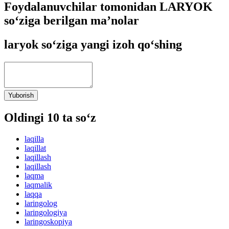
Foydalanuvchilar tomonidan LARYOK
so‘ziga berilgan ma’nolar
laryok so‘ziga yangi izoh qo‘shing
Yuborish
Oldingi 10 ta so‘z
laqilla
laqillat
laqillash
laqillash
laqma
laqmalik
laqqa
laringolog
laringologiya
laringoskopiya