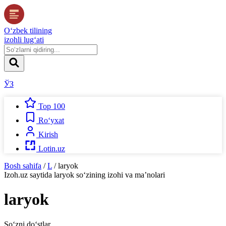
O‘zbek tilining
izohli lug‘ati
ЎЗ
Top 100
Ro‘yxat
Kirish
Lotin.uz
Bosh sahifa
/
L
/
laryok
Izoh.uz
saytida
laryok
so‘zining izohi va ma’nolari
laryok
So‘zni do‘stlar