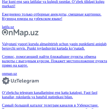
Har kuni eng sara latifalar va kulguli rasmlar. O‘zbek tilidagi kulgu
markazi!
Ежедневно только отборные анекдоты, смешные картинки.
Кузница юмора на узбекском языке!
latifa.uz
Valyutani yuqori kursda almashtirish uchun yaqin punktlarni aniqlab
beruvchi servis. Punkt joylashuvini kartada ko‘rsatadi.
Сервис, помогающий найти ближайшие пункты обмена
валюты с выгодным курсом. Покажет местоположение пункта
прямо на карте.
onmap.uz
O‘zbekcha telegram kanallarining eng katta katalogi. Faqt faol
kanallar, ruknlarda va batafsil statistikasi bilan.
Самый большой каталог телеграм каналов в Узбекистане.