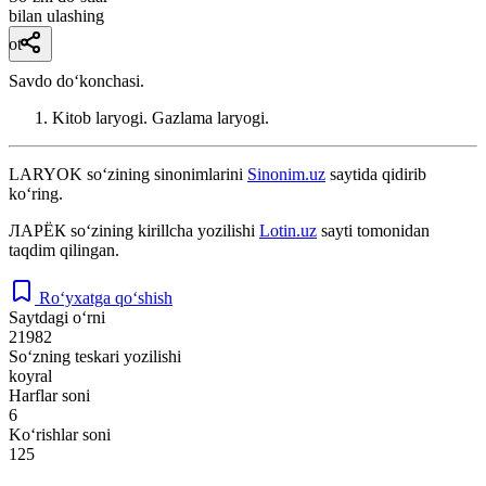
bilan ulashing
ot
Savdo doʻkonchasi.
Kitob laryogi. Gazlama laryogi.
LARYOK
so‘zining sinonimlarini
Sinonim.uz
saytida qidirib
ko‘ring.
ЛАРЁК
so‘zining kirillcha yozilishi
Lotin.uz
sayti tomonidan
taqdim qilingan.
Ro‘yxatga qo‘shish
Saytdagi o‘rni
21982
So‘zning teskari yozilishi
koyral
Harflar soni
6
Ko‘rishlar soni
125