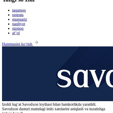
taqamoq
rastrata
munqariz
naqliyot
sizmoq
af’ol
Hammasini ko‘rish
Izohli lugʻat
Savodxon
loyihasi bilan hamkorlikda yaratildi.
Savodxon dasturi matndagi imlo xatolarini aniqlash va tuzatishga