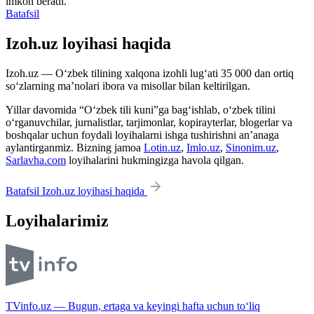
imkon beradi.
Batafsil
Izoh.uz loyihasi haqida
Izoh.uz — O‘zbek tilining xalqona izohli lug‘ati 35 000 dan ortiq
so‘zlarning ma’nolari ibora va misollar bilan keltirilgan.
Yillar davomida “O‘zbek tili kuni”ga bag‘ishlab, o‘zbek tilini
o‘rganuvchilar, jurnalistlar, tarjimonlar, kopirayterlar, blogerlar va
boshqalar uchun foydali loyihalarni ishga tushirishni an’anaga
aylantirganmiz. Bizning jamoa
Lotin.uz
,
Imlo.uz
,
Sinonim.uz
,
Sarlavha.com
loyihalarini hukmingizga havola qilgan.
Batafsil Izoh.uz loyihasi haqida
Loyihalarimiz
TVinfo.uz — Bugun, ertaga va keyingi hafta uchun to‘liq