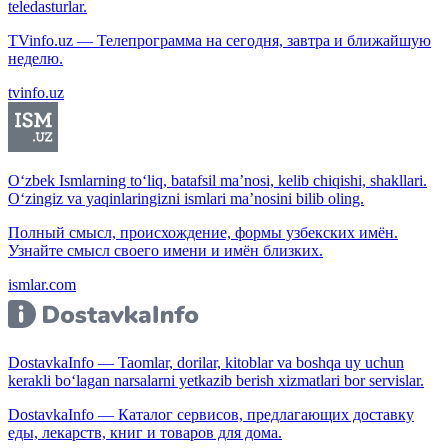
teledasturlar.
TVinfo.uz — Телепрограмма на сегодня, завтра и ближайшую
неделю.
tvinfo.uz
O‘zbek Ismlarning to‘liq, batafsil ma’nosi, kelib chiqishi, shakllari.
O‘zingiz va yaqinlaringizni ismlari ma’nosini bilib oling.
Полный смысл, происхождение, формы узбекских имён.
Узнайте смысл своего имени и имён близких.
ismlar.com
DostavkaInfo — Taomlar, dorilar, kitoblar va boshqa uy uchun
kerakli bo‘lagan narsalarni yetkazib berish xizmatlari bor servislar.
DostavkaInfo — Каталог сервисов, предлагающих доставку
еды, лекарств, книг и товаров для дома.