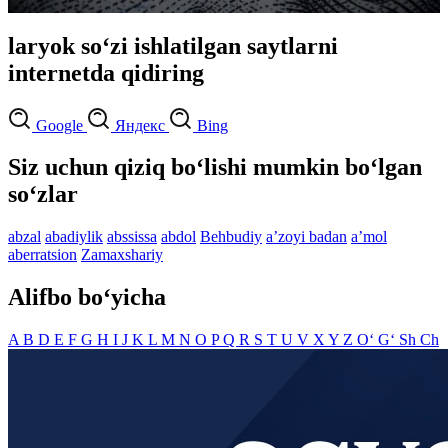
laryok so‘zi ishlatilgan saytlarni
internetda qidiring
Google
Яндекс
Bing
Siz uchun qiziq bo‘lishi mumkin bo‘lgan
so‘zlar
abzal
abadiylik
abssissa
abdol
Behbudiy
aʼzoyi badan
aʼmol
aberratsion
Zamaxshariy
Alifbo bo‘yicha
A
B
D
E
F
G
H
I
J
K
L
M
N
O
P
Q
R
S
T
U
V
X
Y
Z
O‘
G‘
Sh
Ch