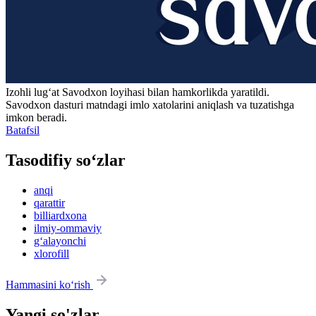
Izohli lugʻat
Savodxon
loyihasi bilan hamkorlikda yaratildi.
Savodxon dasturi matndagi imlo xatolarini aniqlash va tuzatishga
imkon beradi.
Batafsil
Tasodifiy so‘zlar
anqi
qarattir
billiardxona
ilmiy-ommaviy
g‘alayonchi
xlorofill
Hammasini ko‘rish
Yangi so'zlar