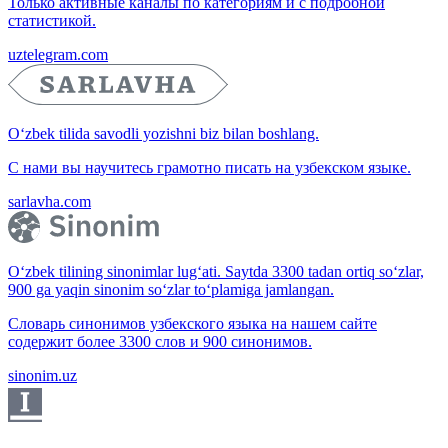
Только активные каналы по категориям и с подробной
статистикой.
uztelegram.com
O‘zbek tilida savodli yozishni biz bilan boshlang.
С нами вы научитесь грамотно писать на узбекском языке.
sarlavha.com
O‘zbek tilining sinonimlar lug‘ati. Saytda 3300 tadan ortiq so‘zlar,
900 ga yaqin sinonim so‘zlar to‘plamiga jamlangan.
Словарь синонимов узбекского языка на нашем сайте
содержит более 3300 слов и 900 синонимов.
sinonim.uz