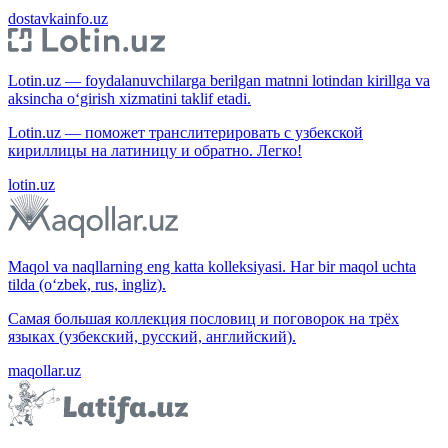
dostavkainfo.uz
Lotin.uz — foydalanuvchilarga berilgan matnni lotindan kirillga va
aksincha o‘girish xizmatini taklif etadi.
Lotin.uz — поможет транслитерировать с узбекской
кириллицы на латиницу и обратно. Легко!
lotin.uz
Maqol va naqllarning eng katta kolleksiyasi. Har bir maqol uchta
tilda (o‘zbek, rus, ingliz).
Самая большая коллекция пословиц и поговорок на трёх
языках (узбекский, русский, английский).
maqollar.uz