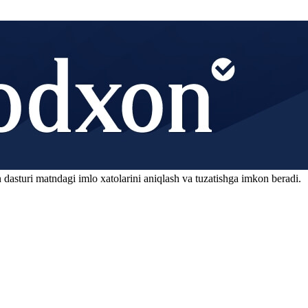
 dasturi matndagi imlo xatolarini aniqlash va tuzatishga imkon beradi.