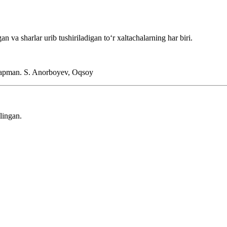
an va sharlar urib tushiriladigan toʻr xaltachalarning har biri.
ryapman.
S. Anorboyev, Oqsoy
lingan.