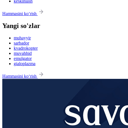
keskinlash
Hammasini ko‘rish
Yangi so'zlar
muhayyir
sarbador
kvadrokopter
muvahhid
emulgator
gialoplazma
Hammasini ko‘rish