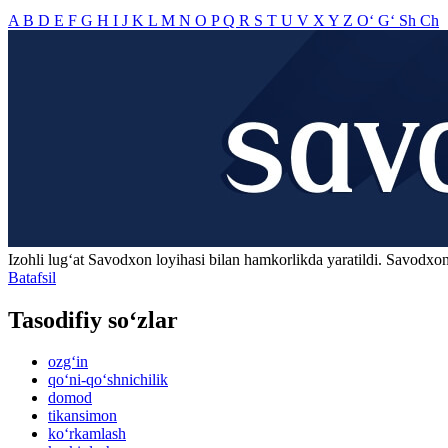
A
B
D
E
F
G
H
I
J
K
L
M
N
O
P
Q
R
S
T
U
V
X
Y
Z
O‘
G‘
Sh
Ch
Izohli lugʻat
Savodxon
loyihasi bilan hamkorlikda yaratildi. Savodxon
Batafsil
Tasodifiy so‘zlar
ozg‘in
qo‘ni-qo‘shnichilik
domod
tikansimon
ko‘rkamlash