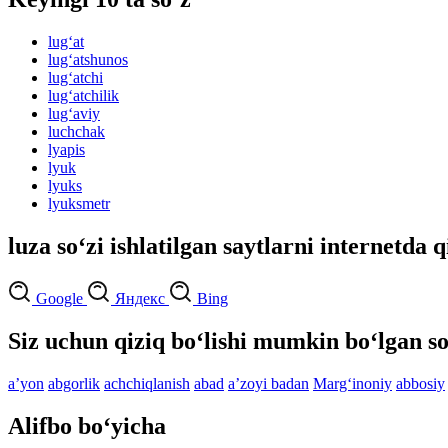
lug‘at
lug‘atshunos
lug‘atchi
lug‘atchilik
lug‘aviy
luchchak
lyapis
lyuk
lyuks
lyuksmetr
luza so‘zi ishlatilgan saytlarni internetda q
Google
Яндекс
Bing
Siz uchun qiziq bo‘lishi mumkin bo‘lgan so
aʼyon
abgorlik
achchiqlanish
abad
aʼzoyi badan
Marg‘inoniy
abbosiy
Alifbo bo‘yicha