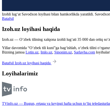
Izohli lugʻat
Savodxon
loyihasi bilan hamkorlikda yaratildi. Savodxon
Batafsil
Izoh.uz loyihasi haqida
Izoh.uz — O‘zbek tilining xalqona izohli lug‘ati 35 000 dan ortiq so‘zl
Yillar davomida “O‘zbek tili kuni”ga bag‘ishlab, o‘zbek tilini o‘rganuvc
Bizning jamoa
Lotin.uz
,
Imlo.uz
,
Sinonim.uz
,
Sarlavha.com
loyihalar
Batafsil Izoh.uz loyihasi haqida
Loyihalarimiz
TVinfo.uz — Bugun, ertaga va keyingi hafta uchun to‘liq teledasturlar