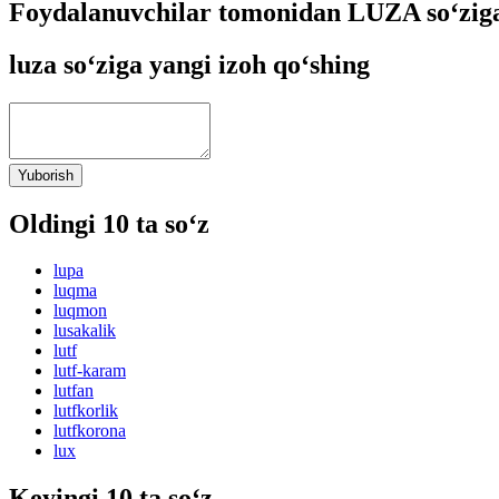
Foydalanuvchilar tomonidan LUZA so‘ziga
luza so‘ziga yangi izoh qo‘shing
Yuborish
Oldingi 10 ta so‘z
lupa
luqma
luqmon
lusakalik
lutf
lutf-karam
lutfan
lutfkorlik
lutfkorona
lux
Keyingi 10 ta so‘z