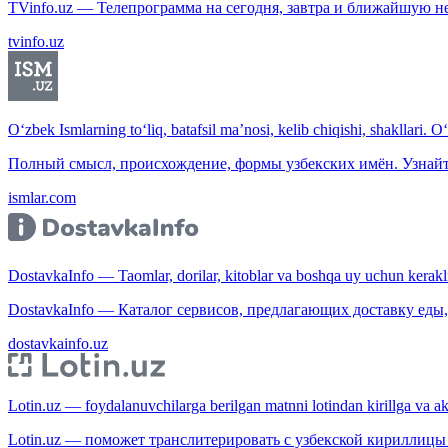
TVinfo.uz — Телепрограмма на сегодня, завтра и ближайшую н
tvinfo.uz
O‘zbek Ismlarning to‘liq, batafsil ma’nosi, kelib chiqishi, shakllari. O
Полный смысл, происхождение, формы узбекских имён. Узнайт
ismlar.com
DostavkaInfo — Taomlar, dorilar, kitoblar va boshqa uy uchun kerakli b
DostavkaInfo — Каталог сервисов, предлагающих доставку еды, 
dostavkainfo.uz
Lotin.uz — foydalanuvchilarga berilgan matnni lotindan kirillga va aksi
Lotin.uz — поможет транслитерировать с узбекской кириллицы 