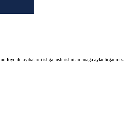
chun foydali loyihalarni ishga tushirishni an’anaga aylantirganmiz.