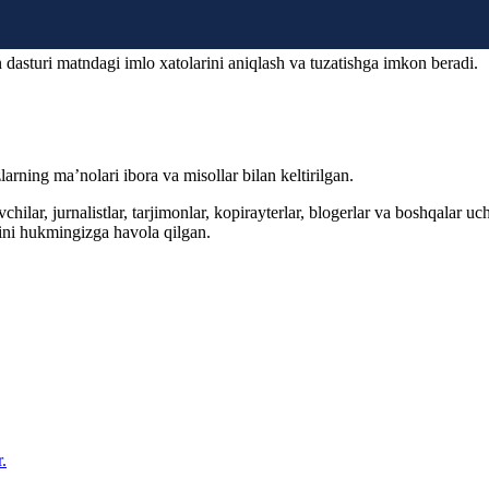
 dasturi matndagi imlo xatolarini aniqlash va tuzatishga imkon beradi.
arning ma’nolari ibora va misollar bilan keltirilgan.
hilar, jurnalistlar, tarjimonlar, kopirayterlar, blogerlar va boshqalar u
ini hukmingizga havola qilgan.
.