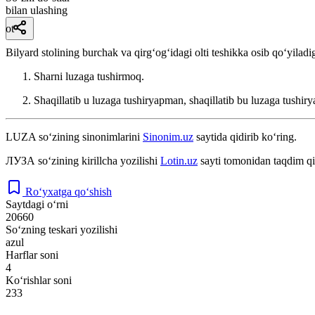
bilan ulashing
ot
Bilyard stolining burchak va qirgʻogʻidagi olti teshikka osib qoʻyiladig
Sharni luzaga tushirmoq.
Shaqillatib u luzaga tushiryapman, shaqillatib bu luzaga tushi
LUZA
so‘zining sinonimlarini
Sinonim.uz
saytida qidirib ko‘ring.
ЛУЗА
so‘zining kirillcha yozilishi
Lotin.uz
sayti tomonidan taqdim qi
Ro‘yxatga qo‘shish
Saytdagi o‘rni
20660
So‘zning teskari yozilishi
azul
Harflar soni
4
Ko‘rishlar soni
233