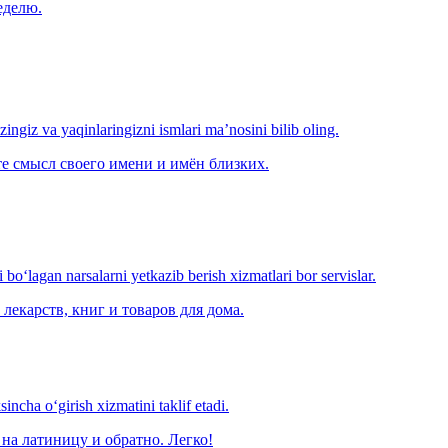
еделю.
‘zingiz va yaqinlaringizni ismlari ma’nosini bilib oling.
е смысл своего имени и имён близких.
o‘lagan narsalarni yetkazib berish xizmatlari bor servislar.
лекарств, книг и товаров для дома.
ncha o‘girish xizmatini taklif etadi.
на латиницу и обратно. Легко!