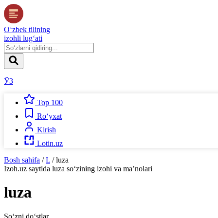
O‘zbek tilining
izohli lug‘ati
ЎЗ
Top 100
Ro‘yxat
Kirish
Lotin.uz
Bosh sahifa
/
L
/
luza
Izoh.uz
saytida
luza
so‘zining izohi va ma’nolari
luza
So‘zni do‘stlar