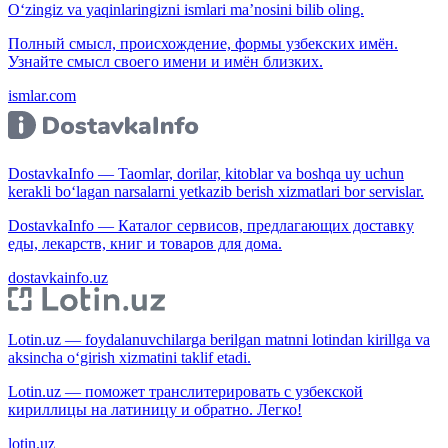
O‘zingiz va yaqinlaringizni ismlari ma’nosini bilib oling.
Полный смысл, происхождение, формы узбекских имён.
Узнайте смысл своего имени и имён близких.
ismlar.com
DostavkaInfo — Taomlar, dorilar, kitoblar va boshqa uy uchun
kerakli bo‘lagan narsalarni yetkazib berish xizmatlari bor servislar.
DostavkaInfo — Каталог сервисов, предлагающих доставку
еды, лекарств, книг и товаров для дома.
dostavkainfo.uz
Lotin.uz — foydalanuvchilarga berilgan matnni lotindan kirillga va
aksincha o‘girish xizmatini taklif etadi.
Lotin.uz — поможет транслитерировать с узбекской
кириллицы на латиницу и обратно. Легко!
lotin.uz