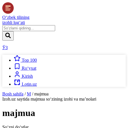
O‘zbek tilining
izohli lug‘ati
ЎЗ
Top 100
Ro‘yxat
Kirish
Lotin.uz
Bosh sahifa
/
M
/
majmua
Izoh.uz
saytida
majmua
so‘zining izohi va ma’nolari
majmua
So‘zni do‘stlar