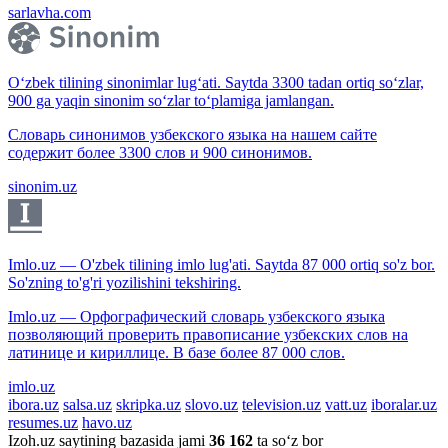
sarlavha.com
O‘zbek tilining sinonimlar lug‘ati. Saytda 3300 tadan ortiq so‘zlar,
900 ga yaqin sinonim so‘zlar to‘plamiga jamlangan.
Словарь синонимов узбекского языка на нашем сайте
содержит более 3300 слов и 900 синонимов.
sinonim.uz
Imlo.uz — O'zbek tilining imlo lug'ati. Saytda 87 000 ortiq so'z bor.
So'zning to'g'ri yozilishini tekshiring.
Imlo.uz — Орфографический словарь узбекского языка
позволяющий проверить правописание узбекских слов на
латинице и кириллице. В базе более 87 000 слов.
imlo.uz
ibora.uz
salsa.uz
skripka.uz
slovo.uz
television.uz
vatt.uz
iboralar.uz
resumes.uz
havo.uz
Izoh.uz saytining bazasida jami
36 162
ta so‘z bor