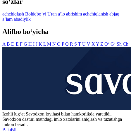
so‘zlar
achchiqlash
Boltiqbo‘yi
Uran
aʼlo
abrishim
achchiqlanish
abjaq
aʼlam
abadiylik
Alifbo bo‘yicha
A
B
D
E
F
G
H
I
J
K
L
M
N
O
P
Q
R
S
T
U
V
X
Y
Z
O‘
G‘
Sh
Ch
Izohli lugʻat
Savodxon
loyihasi bilan hamkorlikda yaratildi.
Savodxon dasturi matndagi imlo xatolarini aniqlash va tuzatishga
imkon beradi.
Batafsil