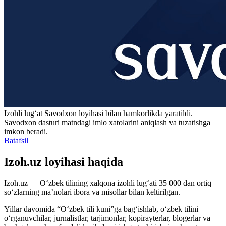
Izohli lugʻat
Savodxon
loyihasi bilan hamkorlikda yaratildi.
Savodxon dasturi matndagi imlo xatolarini aniqlash va tuzatishga
imkon beradi.
Batafsil
Izoh.uz loyihasi haqida
Izoh.uz — O‘zbek tilining xalqona izohli lug‘ati 35 000 dan ortiq
so‘zlarning ma’nolari ibora va misollar bilan keltirilgan.
Yillar davomida “O‘zbek tili kuni”ga bag‘ishlab, o‘zbek tilini
o‘rganuvchilar, jurnalistlar, tarjimonlar, kopirayterlar, blogerlar va