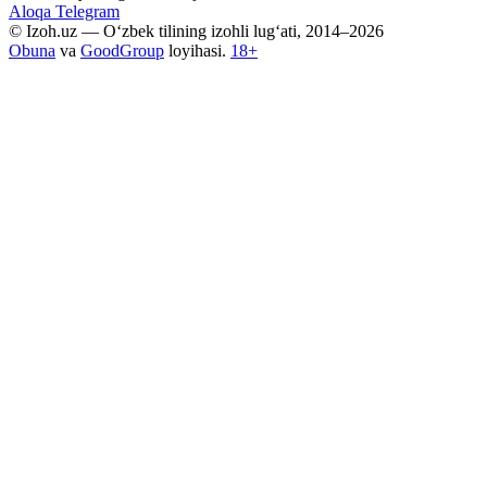
Aloqa
Telegram
© Izoh.uz — O‘zbek tilining izohli lug‘ati, 2014–2026
Obuna
va
GoodGroup
loyihasi.
18+