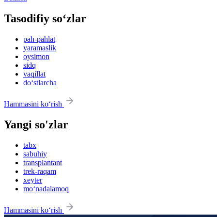
Tasodifiy so‘zlar
pah-pahlat
yaramaslik
oysimon
sidq
vaqillat
do‘stlarcha
Hammasini ko‘rish
Yangi so'zlar
tabx
sabuhiy
transplantant
trek-raqam
xeyter
mo‘nadalamoq
Hammasini ko‘rish