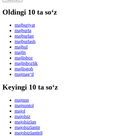
Oldingi 10 ta so‘z
majburiyat
majburla
majburlan
majburlash
majhul
majlis
majlisboz
majlisbozlik
majlisgoh
majmag‘il
Keyingi 10 ta so‘z
majnun
majnuntol
majol
majolsiz
majolsizlan
majolsizlantir
majolsizlantiril