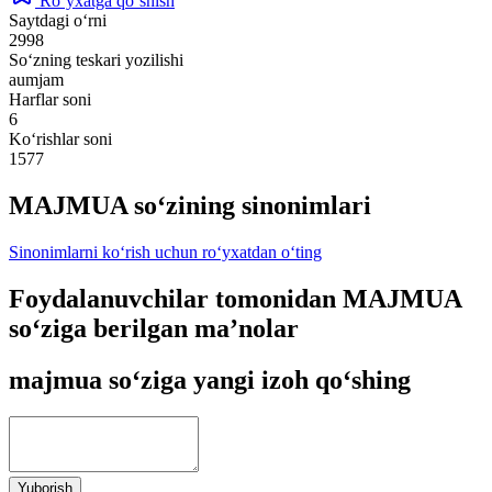
Ro‘yxatga qo‘shish
Saytdagi o‘rni
2998
So‘zning teskari yozilishi
aumjam
Harflar soni
6
Ko‘rishlar soni
1577
MAJMUA so‘zining sinonimlari
Sinonimlarni ko‘rish uchun ro‘yxatdan o‘ting
Foydalanuvchilar tomonidan MAJMUA
so‘ziga berilgan ma’nolar
majmua so‘ziga yangi izoh qo‘shing
Yuborish