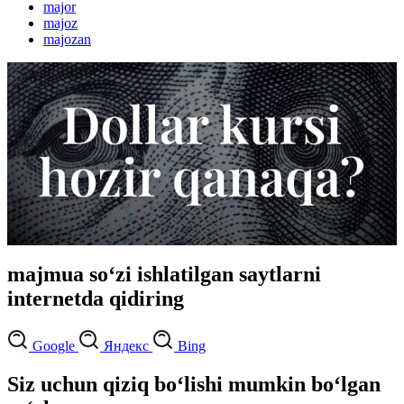
major
majoz
majozan
majmua so‘zi ishlatilgan saytlarni
internetda qidiring
Google
Яндекс
Bing
Siz uchun qiziq bo‘lishi mumkin bo‘lgan