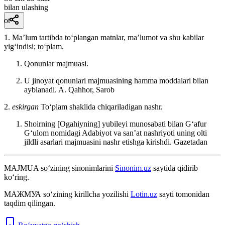
bilan ulashing
ot
1. Maʼlum tartibda toʻplangan matnlar, maʼlumot va shu kabilar
yigʻindisi; toʻplam.
Qonunlar majmuasi.
U jinoyat qonunlari majmuasining hamma moddalari bilan
ayblanadi.
A. Qahhor, Sarob
2.
eskirgan
Toʻplam shaklida chiqariladigan nashr.
Shoirning [Ogahiyning] yubileyi munosabati bilan Gʻafur
Gʻulom nomidagi Adabiyot va sanʼat nashriyoti uning olti
jildli asarlari majmuasini nashr etishga kirishdi.
Gazetadan
MAJMUA
so‘zining sinonimlarini
Sinonim.uz
saytida qidirib
ko‘ring.
МАЖМУА
so‘zining kirillcha yozilishi
Lotin.uz
sayti tomonidan
taqdim qilingan.