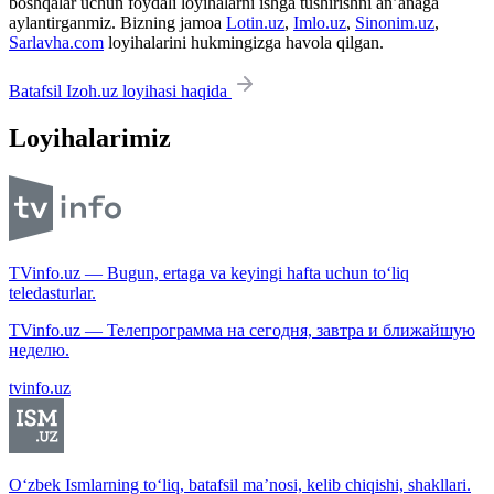
boshqalar uchun foydali loyihalarni ishga tushirishni an’anaga
aylantirganmiz. Bizning jamoa
Lotin.uz
,
Imlo.uz
,
Sinonim.uz
,
Sarlavha.com
loyihalarini hukmingizga havola qilgan.
Batafsil Izoh.uz loyihasi haqida
Loyihalarimiz
TVinfo.uz — Bugun, ertaga va keyingi hafta uchun to‘liq
teledasturlar.
TVinfo.uz — Телепрограмма на сегодня, завтра и ближайшую
неделю.
tvinfo.uz
O‘zbek Ismlarning to‘liq, batafsil ma’nosi, kelib chiqishi, shakllari.