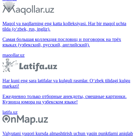
Maqol va naqllarning eng katta kolleksiyasi. Har bir maqol uchta
tilda (o‘zbek, rus, ingliz).
Самая большая коллекция пословиц и поговорок на трёх
языках (узбекский, русский, английский).
maqollar.uz
Har kuni eng sara latifalar va kulguli rasmlar. O‘zbek tilidagi kulgu
markazi!
Ежедневно только отборные анекдоты, смешные картинки.
Кузница юмора на узбекском языке!
latifa.uz
Valyutani yuqori kursda almashtirish uchun yaqin punktlarni aniqlab