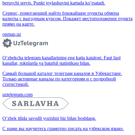
beruvchi servis. Punkt joylashuvini kartada ko‘rsatadi.
Сервис, помогающий найти ближайшие пункты обмена
валюты с выгодным курсом. Покажет местоположение пункта
прямо на карте.
onmap.uz
O‘zbekcha telegram kanallarining eng katta katalogi. Faqt faol
kanallar, ruknlarda va batafsil statistikasi bilan.
Самый большой каталог телеграм каналов в Узбекистане.
Только активные каналы по категориям и с подробной
статистикой.
uztelegram.com
O‘zbek tilida savodli yozishni biz bilan boshlang.
С нами вы научитесь грамотно писать на узбекском языке.