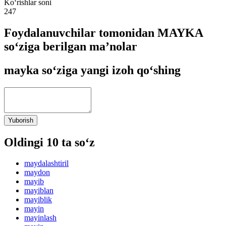
Ko‘rishlar soni
247
Foydalanuvchilar tomonidan MAYKA
so‘ziga berilgan ma’nolar
mayka so‘ziga yangi izoh qo‘shing
Yuborish
Oldingi 10 ta so‘z
maydalashtiril
maydon
mayib
mayiblan
mayiblik
mayin
mayinlash