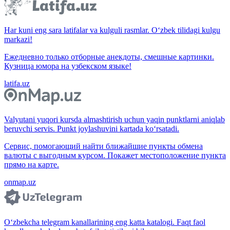
Har kuni eng sara latifalar va kulguli rasmlar. O‘zbek tilidagi kulgu
markazi!
Ежедневно только отборные анекдоты, смешные картинки.
Кузница юмора на узбекском языке!
latifa.uz
Valyutani yuqori kursda almashtirish uchun yaqin punktlarni aniqlab
beruvchi servis. Punkt joylashuvini kartada ko‘rsatadi.
Сервис, помогающий найти ближайшие пункты обмена
валюты с выгодным курсом. Покажет местоположение пункта
прямо на карте.
onmap.uz
O‘zbekcha telegram kanallarining eng katta katalogi. Faqt faol