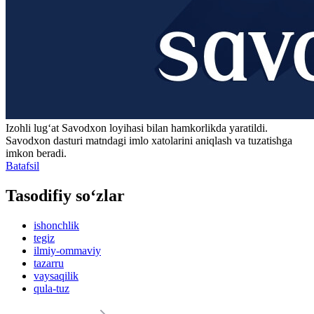
Izohli lugʻat
Savodxon
loyihasi bilan hamkorlikda yaratildi.
Savodxon dasturi matndagi imlo xatolarini aniqlash va tuzatishga
imkon beradi.
Batafsil
Tasodifiy so‘zlar
ishonchlik
tegiz
ilmiy-ommaviy
tazarru
vaysaqilik
qula-tuz