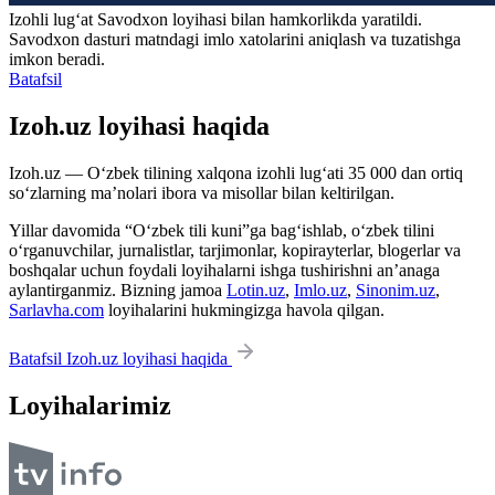
Izohli lugʻat
Savodxon
loyihasi bilan hamkorlikda yaratildi.
Savodxon dasturi matndagi imlo xatolarini aniqlash va tuzatishga
imkon beradi.
Batafsil
Izoh.uz loyihasi haqida
Izoh.uz — O‘zbek tilining xalqona izohli lug‘ati 35 000 dan ortiq
so‘zlarning ma’nolari ibora va misollar bilan keltirilgan.
Yillar davomida “O‘zbek tili kuni”ga bag‘ishlab, o‘zbek tilini
o‘rganuvchilar, jurnalistlar, tarjimonlar, kopirayterlar, blogerlar va
boshqalar uchun foydali loyihalarni ishga tushirishni an’anaga
aylantirganmiz. Bizning jamoa
Lotin.uz
,
Imlo.uz
,
Sinonim.uz
,
Sarlavha.com
loyihalarini hukmingizga havola qilgan.
Batafsil Izoh.uz loyihasi haqida
Loyihalarimiz