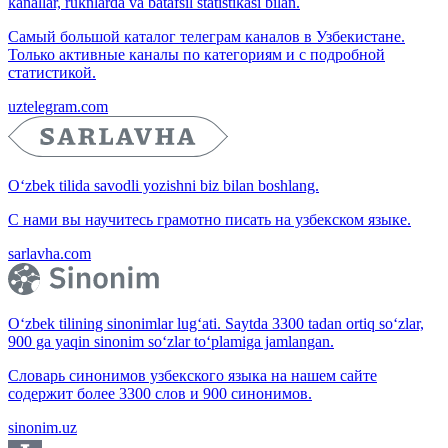
kanallar, ruknlarda va batafsil statistikasi bilan.
Самый большой каталог телеграм каналов в Узбекистане.
Только активные каналы по категориям и с подробной
статистикой.
uztelegram.com
O‘zbek tilida savodli yozishni biz bilan boshlang.
С нами вы научитесь грамотно писать на узбекском языке.
sarlavha.com
O‘zbek tilining sinonimlar lug‘ati. Saytda 3300 tadan ortiq so‘zlar,
900 ga yaqin sinonim so‘zlar to‘plamiga jamlangan.
Словарь синонимов узбекского языка на нашем сайте
содержит более 3300 слов и 900 синонимов.
sinonim.uz