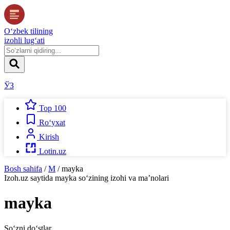
O‘zbek tilining
izohli lug‘ati
ЎЗ
Top 100
Ro‘yxat
Kirish
Lotin.uz
Bosh sahifa
/
M
/
mayka
Izoh.uz
saytida
mayka
so‘zining izohi va ma’nolari
mayka
So‘zni do‘stlar