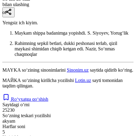
bilan ulashing
ot
Yengsiz ich kiyim.
Maykam shippa badanimga yopishdi.
S. Siyoyev, Yorugʻlik
Rahimning sepkil betlari, dukki peshonasi terlab, qizil
maykasi shimidan chiqib ketgan edi.
Nazir, Soʻnmas
chaqmoqlar
MAYKA
so‘zining sinonimlarini
Sinonim.uz
saytida qidirib ko‘ring.
МАЙКА
so‘zining kirillcha yozilishi
Lotin.uz
sayti tomonidan
taqdim qilingan.
Ro‘yxatga qo‘shish
Saytdagi o‘rni
25230
So‘zning teskari yozilishi
akyam
Harflar soni
5