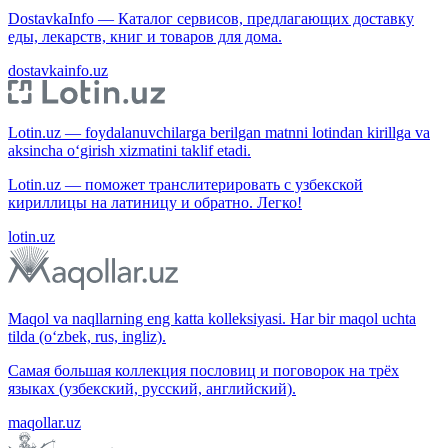
DostavkaInfo — Каталог сервисов, предлагающих доставку
еды, лекарств, книг и товаров для дома.
dostavkainfo.uz
Lotin.uz — foydalanuvchilarga berilgan matnni lotindan kirillga va
aksincha o‘girish xizmatini taklif etadi.
Lotin.uz — поможет транслитерировать с узбекской
кириллицы на латиницу и обратно. Легко!
lotin.uz
Maqol va naqllarning eng katta kolleksiyasi. Har bir maqol uchta
tilda (o‘zbek, rus, ingliz).
Самая большая коллекция пословиц и поговорок на трёх
языках (узбекский, русский, английский).
maqollar.uz