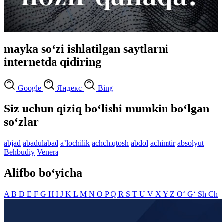
mayka so‘zi ishlatilgan saytlarni
internetda qidiring
Google
Яндекс
Bing
Siz uchun qiziq bo‘lishi mumkin bo‘lgan
so‘zlar
abjad
abadulabad
aʼlochilik
achchiqtosh
abdol
achimtir
absolyut
Behbudiy
Venera
Alifbo bo‘yicha
A
B
D
E
F
G
H
I
J
K
L
M
N
O
P
Q
R
S
T
U
V
X
Y
Z
O‘
G‘
Sh
Ch