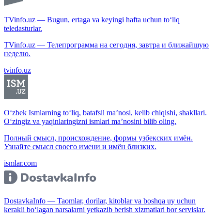
TVinfo.uz — Bugun, ertaga va keyingi hafta uchun to‘liq
teledasturlar.
TVinfo.uz — Телепрограмма на сегодня, завтра и ближайшую
неделю.
tvinfo.uz
O‘zbek Ismlarning to‘liq, batafsil ma’nosi, kelib chiqishi, shakllari.
O‘zingiz va yaqinlaringizni ismlari ma’nosini bilib oling.
Полный смысл, происхождение, формы узбекских имён.
Узнайте смысл своего имени и имён близких.
ismlar.com
DostavkaInfo — Taomlar, dorilar, kitoblar va boshqa uy uchun
kerakli bo‘lagan narsalarni yetkazib berish xizmatlari bor servislar.