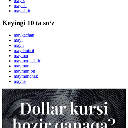
mayiz
mayish
mayishtir
Keyingi 10 ta so‘z
maykachan
mayl
mayli
mayllantiril
maymoq
maymoqlashtir
maymun
maymunjon
maymunchak
mayna