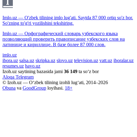
Imlo.uz — O'zbek tilining imlo lug'ati. Saytda 87 000 ortiq so'z bor.
So'zning to'g'ri yozilishini tekshiring.
Imlo.uz — Орфографический словарь узбекского языка
позволяющий проверить правописание узбекских слов на
латинице и кириллице. В базе более 87 000 слов.
imlo.uz
ibora.uz
salsa.uz
skripka.uz
slovo.uz
television.uz
vatt.uz
iboralar.uz
resumes.uz
havo.uz
Izoh.uz saytining bazasida jami
36 149
ta so‘z bor
Aloqa
Telegram
© Izoh.uz — O‘zbek tilining izohli lug‘ati, 2014–2026
Obuna
va
GoodGroup
loyihasi.
18+