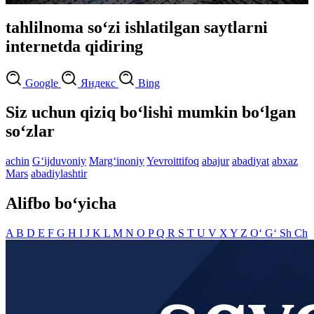
tahlilnoma so‘zi ishlatilgan saytlarni
internetda qidiring
Google
Яндекс
Bing
Siz uchun qiziq bo‘lishi mumkin bo‘lgan
so‘zlar
achin
G‘ijduvoniy
Marg‘inoniy
Yevroittifoq
abajur
abadiyat
abxaz
Mars
abadiylashtir
Alifbo bo‘yicha
A
B
D
E
F
G
H
I
J
K
L
M
N
O
P
Q
R
S
T
U
V
X
Y
Z
O‘
G‘
Sh
Ch