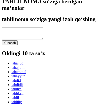
TAHLILNOMA so‘ziga berilgan
ma’nolar
tahlilnoma so‘ziga yangi izoh qo‘shing
Yuborish
Oldingi 10 ta so‘z
tahajjud
tahajjum
tahammul
tahayyur
tahdid
tahdidli
tahlika
tahlikali
tahlil
tahliliy