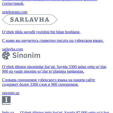
статистикой.
uztelegram.com
O‘zbek tilida savodli yozishni biz bilan boshlang.
С нами вы научитесь грамотно писать на узбекском языке.
sarlavha.com
O‘zbek tilining sinonimlar lug‘ati. Saytda 3300 tadan ortiq so‘zlar,
900 ga yaqin sinonim so‘zlar to‘plamiga jamlangan.
Словарь синонимов узбекского языка на нашем сайте
содержит более 3300 слов и 900 синонимов.
sinonim.uz
Imlo.uz — O'zbek tilining imlo lug'ati. Saytda 87 000 ortiq so'z bor.