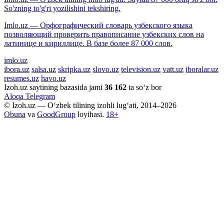
So'zning to'g'ri yozilishini tekshiring.
Imlo.uz — Орфографический словарь узбекского языка
позволяющий проверить правописание узбекских слов на
латинице и кириллице. В базе более 87 000 слов.
imlo.uz
ibora.uz
salsa.uz
skripka.uz
slovo.uz
television.uz
vatt.uz
iboralar.uz
resumes.uz
havo.uz
Izoh.uz saytining bazasida jami
36 162
ta so‘z bor
Aloqa
Telegram
© Izoh.uz — O‘zbek tilining izohli lug‘ati, 2014–2026
Obuna
va
GoodGroup
loyihasi.
18+