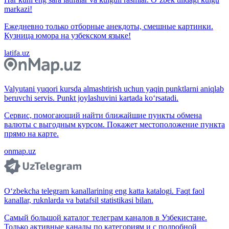
markazi!
Ежедневно только отборные анекдоты, смешные картинки.
Кузница юмора на узбекском языке!
latifa.uz
Valyutani yuqori kursda almashtirish uchun yaqin punktlarni aniqlab
beruvchi servis. Punkt joylashuvini kartada ko‘rsatadi.
Сервис, помогающий найти ближайшие пункты обмена
валюты с выгодным курсом. Покажет местоположение пункта
прямо на карте.
onmap.uz
O‘zbekcha telegram kanallarining eng katta katalogi. Faqt faol
kanallar, ruknlarda va batafsil statistikasi bilan.
Самый большой каталог телеграм каналов в Узбекистане.
Только активные каналы по категориям и с подробной