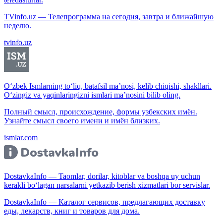
TVinfo.uz — Телепрограмма на сегодня, завтра и ближайшую
неделю.
tvinfo.uz
O‘zbek Ismlarning to‘liq, batafsil ma’nosi, kelib chiqishi, shakllari.
O‘zingiz va yaqinlaringizni ismlari ma’nosini bilib oling.
Полный смысл, происхождение, формы узбекских имён.
Узнайте смысл своего имени и имён близких.
ismlar.com
DostavkaInfo — Taomlar, dorilar, kitoblar va boshqa uy uchun
kerakli bo‘lagan narsalarni yetkazib berish xizmatlari bor servislar.
DostavkaInfo — Каталог сервисов, предлагающих доставку
еды, лекарств, книг и товаров для дома.