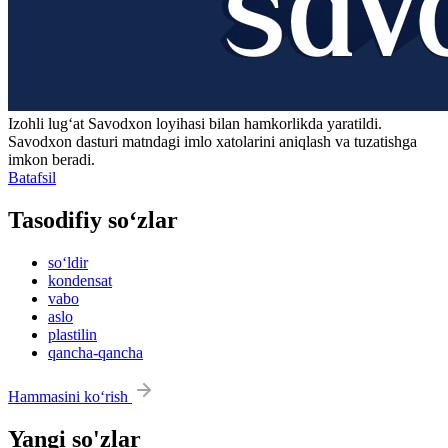
Izohli lugʻat
Savodxon
loyihasi bilan hamkorlikda yaratildi.
Savodxon dasturi matndagi imlo xatolarini aniqlash va tuzatishga
imkon beradi.
Batafsil
Tasodifiy so‘zlar
so‘ldir
kondensat
vabo
aslo
plastilin
qancha-qancha
Hammasini ko‘rish
Yangi so'zlar