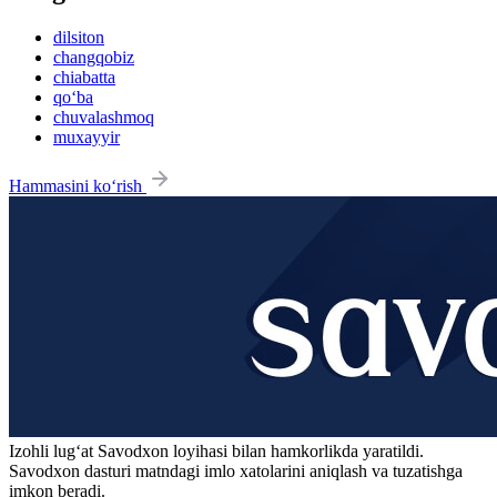
dilsiton
changqobiz
chiabatta
qo‘ba
chuvalashmoq
muxayyir
Hammasini ko‘rish
Izohli lugʻat
Savodxon
loyihasi bilan hamkorlikda yaratildi.
Savodxon dasturi matndagi imlo xatolarini aniqlash va tuzatishga
imkon beradi.