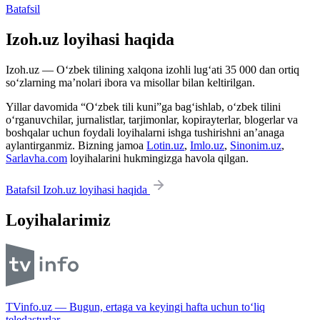
Batafsil
Izoh.uz loyihasi haqida
Izoh.uz — O‘zbek tilining xalqona izohli lug‘ati 35 000 dan ortiq
so‘zlarning ma’nolari ibora va misollar bilan keltirilgan.
Yillar davomida “O‘zbek tili kuni”ga bag‘ishlab, o‘zbek tilini
o‘rganuvchilar, jurnalistlar, tarjimonlar, kopirayterlar, blogerlar va
boshqalar uchun foydali loyihalarni ishga tushirishni an’anaga
aylantirganmiz. Bizning jamoa
Lotin.uz
,
Imlo.uz
,
Sinonim.uz
,
Sarlavha.com
loyihalarini hukmingizga havola qilgan.
Batafsil Izoh.uz loyihasi haqida
Loyihalarimiz
TVinfo.uz — Bugun, ertaga va keyingi hafta uchun to‘liq
teledasturlar.