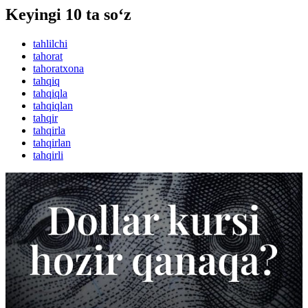
Keyingi 10 ta so‘z
tahlilchi
tahorat
tahoratxona
tahqiq
tahqiqla
tahqiqlan
tahqir
tahqirla
tahqirlan
tahqirli