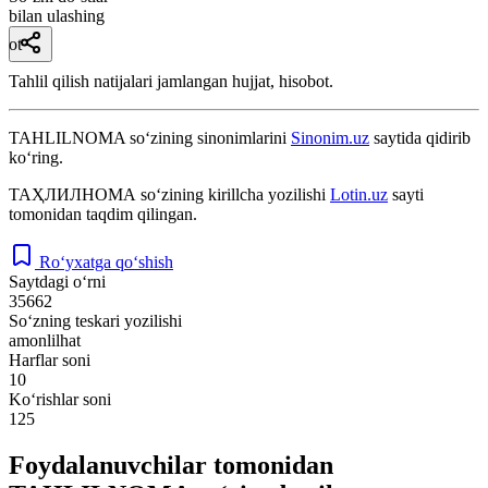
bilan ulashing
ot
Tahlil qilish natijalari jamlangan hujjat, hisobot.
TAHLILNOMA
so‘zining sinonimlarini
Sinonim.uz
saytida qidirib
ko‘ring.
ТАҲЛИЛНОМА
so‘zining kirillcha yozilishi
Lotin.uz
sayti
tomonidan taqdim qilingan.
Ro‘yxatga qo‘shish
Saytdagi o‘rni
35662
So‘zning teskari yozilishi
amonlilhat
Harflar soni
10
Ko‘rishlar soni
125
Foydalanuvchilar tomonidan