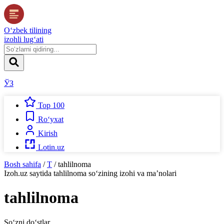
O‘zbek tilining
izohli lug‘ati
ЎЗ
Top 100
Ro‘yxat
Kirish
Lotin.uz
Bosh sahifa
/
T
/
tahlilnoma
Izoh.uz
saytida
tahlilnoma
so‘zining izohi va ma’nolari
tahlilnoma
So‘zni do‘stlar