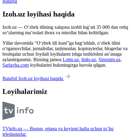
Batafsil
Izoh.uz loyihasi haqida
Izoh.uz — O‘zbek tilining xalqona izohli lug‘ati 35 000 dan ortiq
so‘zlarning ma’nolari ibora va misollar bilan keltirilgan.
Yillar davomida “O‘zbek tili kuni”ga bag‘ishlab, o‘zbek tilini
o‘rganuvchilar, jurnalistlar, tarjimonlar, kopirayterlar, blogerlar va
boshqalar uchun foydali loyihalarni ishga tushirishni an’anaga
aylantirganmiz. Bizning jamoa
Lotin.uz
,
Imlo.uz
,
Sinonim.uz
,
Sarlavha.com
loyihalarini hukmingizga havola qilgan.
Batafsil Izoh.uz loyihasi haqida
Loyihalarimiz
TVinfo.uz — Bugun, ertaga va keyingi hafta uchun to‘liq
teledasturlar.