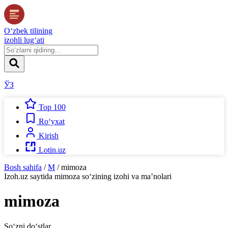
O‘zbek tilining
izohli lug‘ati
ЎЗ
Top 100
Ro‘yxat
Kirish
Lotin.uz
Bosh sahifa
/
M
/
mimoza
Izoh.uz
saytida
mimoza
so‘zining izohi va ma’nolari
mimoza
So‘zni do‘stlar