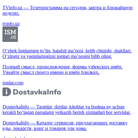
TVinfo.uz — Телепрограмма на сегодня, завтра и ближайшую
неделю.
tvinfo.uz
O‘zbek Ismlarning to‘liq, batafsil ma’nosi, kelib chiqishi, shakllari.
O‘zingiz va yaqinlaringizni ismlari ma’nosini bilib oling.
Полный смысл, происхождение, формы узбекских имён.
Узнайте смысл своего имени и имён близких.
ismlar.com
DostavkaInfo — Taomlar, dorilar, kitoblar va boshqa uy uchun
kerakli bo‘lagan narsalarni yetkazib berish xizmatlari bor servislar.
DostavkaInfo — Каталог сервисов, предлагающих доставку
еды, лекарств, книг и товаров для дома.