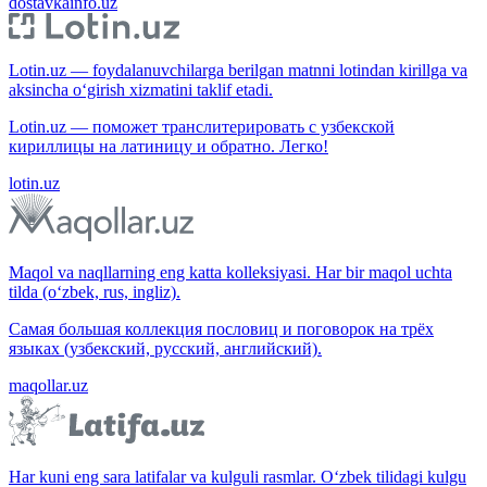
dostavkainfo.uz
Lotin.uz — foydalanuvchilarga berilgan matnni lotindan kirillga va
aksincha o‘girish xizmatini taklif etadi.
Lotin.uz — поможет транслитерировать с узбекской
кириллицы на латиницу и обратно. Легко!
lotin.uz
Maqol va naqllarning eng katta kolleksiyasi. Har bir maqol uchta
tilda (o‘zbek, rus, ingliz).
Самая большая коллекция пословиц и поговорок на трёх
языках (узбекский, русский, английский).
maqollar.uz
Har kuni eng sara latifalar va kulguli rasmlar. O‘zbek tilidagi kulgu