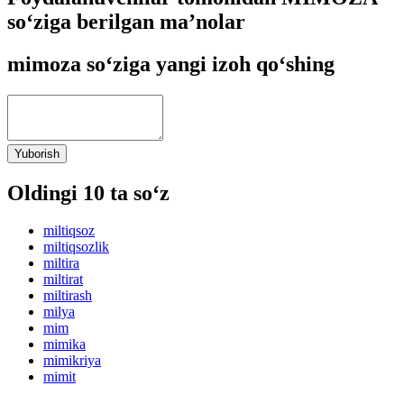
so‘ziga berilgan ma’nolar
mimoza so‘ziga yangi izoh qo‘shing
Yuborish
Oldingi 10 ta so‘z
miltiqsoz
miltiqsozlik
miltira
miltirat
miltirash
milya
mim
mimika
mimikriya
mimit