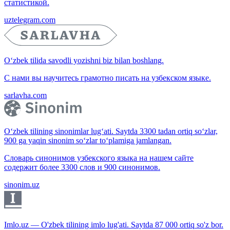
статистикой.
uztelegram.com
O‘zbek tilida savodli yozishni biz bilan boshlang.
С нами вы научитесь грамотно писать на узбекском языке.
sarlavha.com
O‘zbek tilining sinonimlar lug‘ati. Saytda 3300 tadan ortiq so‘zlar,
900 ga yaqin sinonim so‘zlar to‘plamiga jamlangan.
Словарь синонимов узбекского языка на нашем сайте
содержит более 3300 слов и 900 синонимов.
sinonim.uz
Imlo.uz — O'zbek tilining imlo lug'ati. Saytda 87 000 ortiq so'z bor.