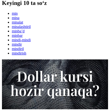
Keyingi 10 ta so‘z
min
mina
minalat
minalashtiril
minbaʼd
minbar
mindi-mindi
mindir
mindiril
mindirish