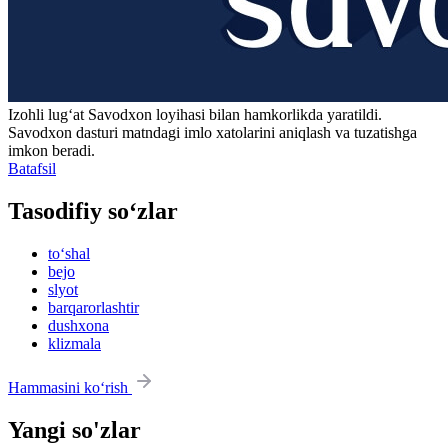
Izohli lugʻat
Savodxon
loyihasi bilan hamkorlikda yaratildi.
Savodxon dasturi matndagi imlo xatolarini aniqlash va tuzatishga
imkon beradi.
Batafsil
Tasodifiy so‘zlar
to‘shal
bejo
slyot
barqarorlashtir
dushxona
klizmala
Hammasini ko‘rish
Yangi so'zlar