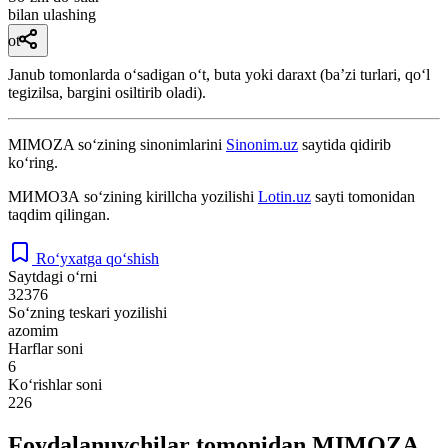
bilan ulashing
ot
Janub tomonlarda oʻsadigan oʻt, buta yoki daraxt (baʼzi turlari, qoʻl
tegizilsa, bargini osiltirib oladi).
MIMOZA
so‘zining sinonimlarini
Sinonim.uz
saytida qidirib
ko‘ring.
МИМОЗА
so‘zining kirillcha yozilishi
Lotin.uz
sayti tomonidan
taqdim qilingan.
Ro‘yxatga qo‘shish
Saytdagi o‘rni
32376
So‘zning teskari yozilishi
azomim
Harflar soni
6
Ko‘rishlar soni
226
Foydalanuvchilar tomonidan MIMOZA