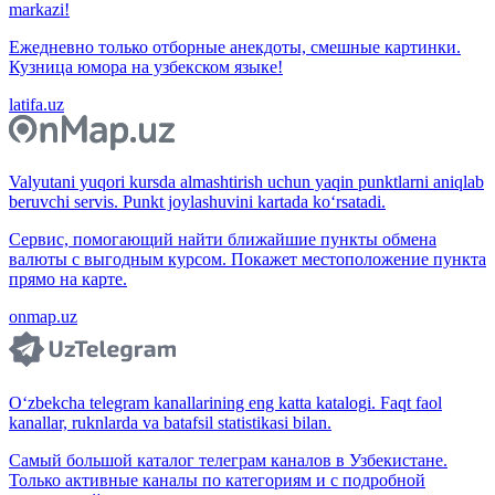
markazi!
Ежедневно только отборные анекдоты, смешные картинки.
Кузница юмора на узбекском языке!
latifa.uz
Valyutani yuqori kursda almashtirish uchun yaqin punktlarni aniqlab
beruvchi servis. Punkt joylashuvini kartada ko‘rsatadi.
Сервис, помогающий найти ближайшие пункты обмена
валюты с выгодным курсом. Покажет местоположение пункта
прямо на карте.
onmap.uz
O‘zbekcha telegram kanallarining eng katta katalogi. Faqt faol
kanallar, ruknlarda va batafsil statistikasi bilan.
Самый большой каталог телеграм каналов в Узбекистане.
Только активные каналы по категориям и с подробной