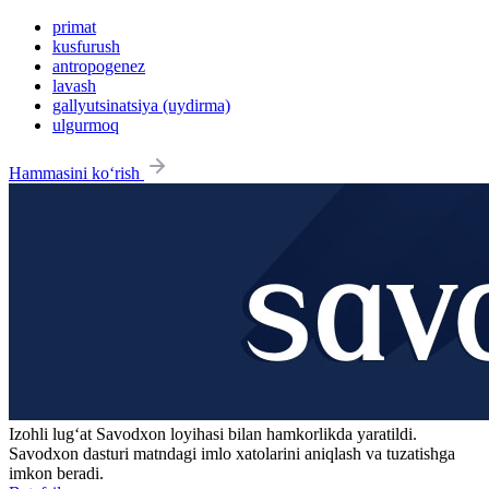
primat
kusfurush
antropogenez
lavash
gallyutsinatsiya (uydirma)
ulgurmoq
Hammasini ko‘rish
Izohli lugʻat
Savodxon
loyihasi bilan hamkorlikda yaratildi.
Savodxon dasturi matndagi imlo xatolarini aniqlash va tuzatishga
imkon beradi.