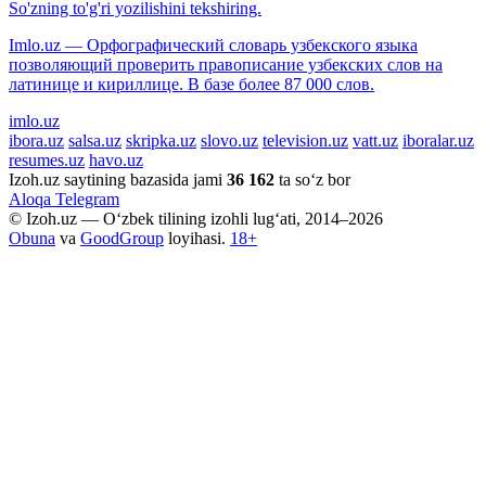
So'zning to'g'ri yozilishini tekshiring.
Imlo.uz — Орфографический словарь узбекского языка
позволяющий проверить правописание узбекских слов на
латинице и кириллице. В базе более 87 000 слов.
imlo.uz
ibora.uz
salsa.uz
skripka.uz
slovo.uz
television.uz
vatt.uz
iboralar.uz
resumes.uz
havo.uz
Izoh.uz saytining bazasida jami
36 162
ta so‘z bor
Aloqa
Telegram
© Izoh.uz — O‘zbek tilining izohli lug‘ati, 2014–2026
Obuna
va
GoodGroup
loyihasi.
18+