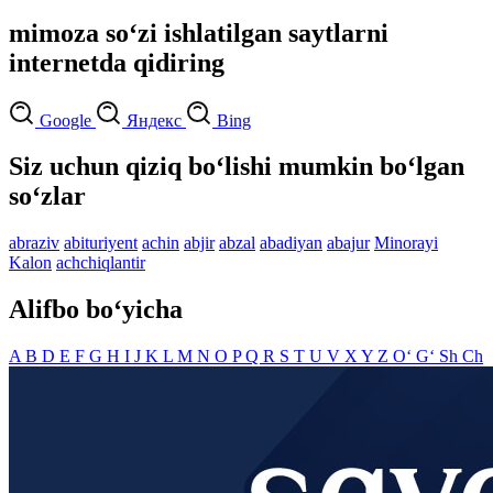
mimoza so‘zi ishlatilgan saytlarni
internetda qidiring
Google
Яндекс
Bing
Siz uchun qiziq bo‘lishi mumkin bo‘lgan
so‘zlar
abraziv
abituriyent
achin
abjir
abzal
abadiyan
abajur
Minorayi
Kalon
achchiqlantir
Alifbo bo‘yicha
A
B
D
E
F
G
H
I
J
K
L
M
N
O
P
Q
R
S
T
U
V
X
Y
Z
O‘
G‘
Sh
Ch