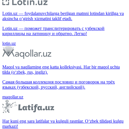
Lotin.uz — foydalanuvchilarga berilgan matnni lotindan kirillga va
aksincha o‘girish xizmatini taklif etadi.
Lotin.uz — поможет транслитерировать с узбекской
кириллицы на латиницу и обратно. Легко!
lotin.uz
Maqol va naqllarning eng katta kolleksiyasi. Har bir maqol uchta
tilda (o‘zbek, rus, ingliz).
Самая большая коллекция пословиц и поговорок на трёх
языках (узбекский, русский, английский).
maqollar.uz
Har kuni eng sara latifalar va kulguli rasmlar. O‘zbek tilidagi kulgu
markazi!