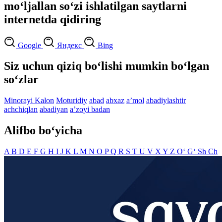
mo‘ljallan so‘zi ishlatilgan saytlarni
internetda qidiring
Google
Яндекс
Bing
Siz uchun qiziq bo‘lishi mumkin bo‘lgan
so‘zlar
Minorayi Kalon
Moturidiy
abad
abxaz
aʼmol
abadiylashtir
achchiqlan
abadiyan
aʼzoyi badan
Alifbo bo‘yicha
A
B
D
E
F
G
H
I
J
K
L
M
N
O
P
Q
R
S
T
U
V
X
Y
Z
O‘
G‘
Sh
Ch