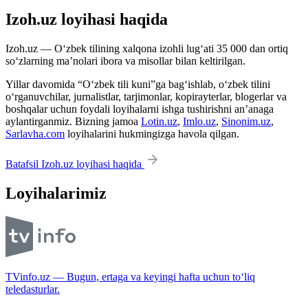
Izoh.uz loyihasi haqida
Izoh.uz — O‘zbek tilining xalqona izohli lug‘ati 35 000 dan ortiq
so‘zlarning ma’nolari ibora va misollar bilan keltirilgan.
Yillar davomida “O‘zbek tili kuni”ga bag‘ishlab, o‘zbek tilini
o‘rganuvchilar, jurnalistlar, tarjimonlar, kopirayterlar, blogerlar va
boshqalar uchun foydali loyihalarni ishga tushirishni an’anaga
aylantirganmiz. Bizning jamoa
Lotin.uz
,
Imlo.uz
,
Sinonim.uz
,
Sarlavha.com
loyihalarini hukmingizga havola qilgan.
Batafsil Izoh.uz loyihasi haqida
Loyihalarimiz
TVinfo.uz — Bugun, ertaga va keyingi hafta uchun to‘liq
teledasturlar.