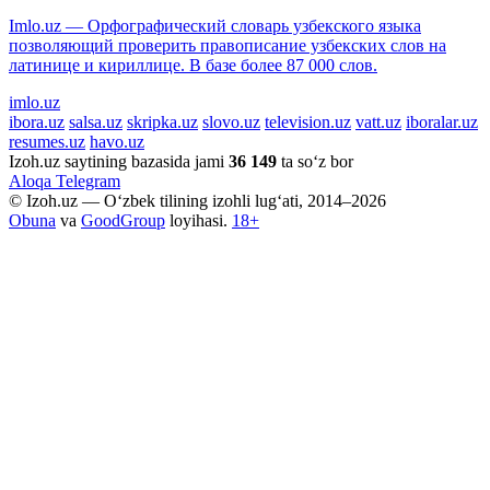
Imlo.uz — Орфографический словарь узбекского языка
позволяющий проверить правописание узбекских слов на
латинице и кириллице. В базе более 87 000 слов.
imlo.uz
ibora.uz
salsa.uz
skripka.uz
slovo.uz
television.uz
vatt.uz
iboralar.uz
resumes.uz
havo.uz
Izoh.uz saytining bazasida jami
36 149
ta so‘z bor
Aloqa
Telegram
© Izoh.uz — O‘zbek tilining izohli lug‘ati, 2014–2026
Obuna
va
GoodGroup
loyihasi.
18+