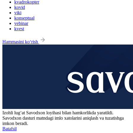
kvadrokopter
kovid
viki
konseptual
vebinar
kvest
Hammasini ko‘rish
Izohli lugʻat
Savodxon
loyihasi bilan hamkorlikda yaratildi.
Savodxon dasturi matndagi imlo xatolarini aniqlash va tuzatishga
imkon beradi.
Batafsil