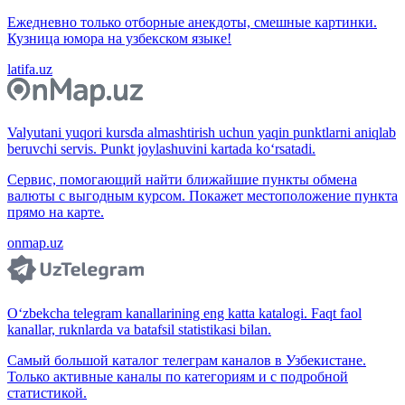
Ежедневно только отборные анекдоты, смешные картинки.
Кузница юмора на узбекском языке!
latifa.uz
Valyutani yuqori kursda almashtirish uchun yaqin punktlarni aniqlab
beruvchi servis. Punkt joylashuvini kartada ko‘rsatadi.
Сервис, помогающий найти ближайшие пункты обмена
валюты с выгодным курсом. Покажет местоположение пункта
прямо на карте.
onmap.uz
O‘zbekcha telegram kanallarining eng katta katalogi. Faqt faol
kanallar, ruknlarda va batafsil statistikasi bilan.
Самый большой каталог телеграм каналов в Узбекистане.
Только активные каналы по категориям и с подробной
статистикой.