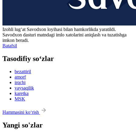
Izohli lugʻat
Savodxon
loyihasi bilan hamkorlikda yaratildi.
Savodxon dasturi matndagi imlo xatolarini aniqlash va tuzatishga
imkon beradi.
Batafsil
Tasodifiy so‘zlar
bezattiril
amorf
irqchi
vaysaqilik
karetka
MSK
Hammasini ko‘rish
Yangi so'zlar