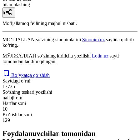
bilan ulashing
fe’l
Moʻljallamoq feʼlining majhul nisbati.
MO‘LJALLAN
so‘zining sinonimlarini
Sinonim.uz
saytida qidirib
ko‘ring.
МЎЛЖАЛЛАН
so‘zining kirillcha yozilishi
Lotin.uz
sayti
tomonidan taqdim qilingan.
Ro‘yxatga qo‘shish
Saytdagi o‘rni
17735
So‘zning teskari yozilishi
nallajl‘om
Harflar soni
10
Ko‘rishlar soni
129
Foydalanuvchilar tomonidan