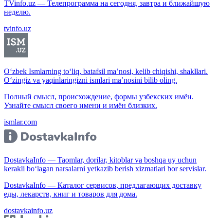
TVinfo.uz — Телепрограмма на сегодня, завтра и ближайшую
неделю.
tvinfo.uz
O‘zbek Ismlarning to‘liq, batafsil ma’nosi, kelib chiqishi, shakllari.
O‘zingiz va yaqinlaringizni ismlari ma’nosini bilib oling.
Полный смысл, происхождение, формы узбекских имён.
Узнайте смысл своего имени и имён близких.
ismlar.com
DostavkaInfo — Taomlar, dorilar, kitoblar va boshqa uy uchun
kerakli bo‘lagan narsalarni yetkazib berish xizmatlari bor servislar.
DostavkaInfo — Каталог сервисов, предлагающих доставку
еды, лекарств, книг и товаров для дома.
dostavkainfo.uz