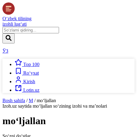
O‘zbek tilining
izohli lug‘ati
ЎЗ
Top 100
Ro‘yxat
Kirish
Lotin.uz
Bosh sahifa
/
M
/
mo‘ljallan
Izoh.uz
saytida
mo‘ljallan
so‘zining izohi va ma’nolari
mo‘ljallan
So‘zni do‘stlar