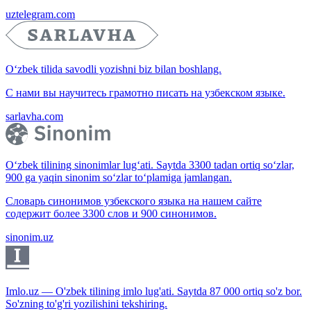
uztelegram.com
O‘zbek tilida savodli yozishni biz bilan boshlang.
С нами вы научитесь грамотно писать на узбекском языке.
sarlavha.com
O‘zbek tilining sinonimlar lug‘ati. Saytda 3300 tadan ortiq so‘zlar,
900 ga yaqin sinonim so‘zlar to‘plamiga jamlangan.
Словарь синонимов узбекского языка на нашем сайте
содержит более 3300 слов и 900 синонимов.
sinonim.uz
Imlo.uz — O'zbek tilining imlo lug'ati. Saytda 87 000 ortiq so'z bor.
So'zning to'g'ri yozilishini tekshiring.