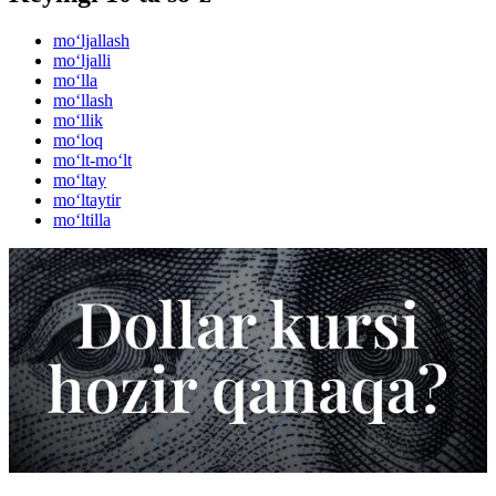
mo‘ljallash
mo‘ljalli
mo‘lla
mo‘llash
mo‘llik
mo‘loq
mo‘lt-mo‘lt
mo‘ltay
mo‘ltaytir
mo‘ltilla