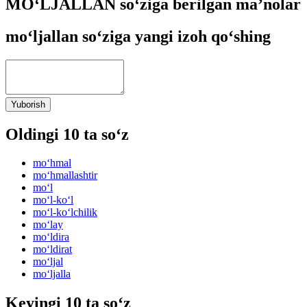
MO‘LJALLAN so‘ziga berilgan ma’nolar
mo‘ljallan so‘ziga yangi izoh qo‘shing
Yuborish
Oldingi 10 ta so‘z
mo‘hmal
mo‘hmallashtir
mo‘l
mo‘l-ko‘l
mo‘l-ko‘lchilik
mo‘lay
mo‘ldira
mo‘ldirat
mo‘ljal
mo‘ljalla
Keyingi 10 ta so‘z