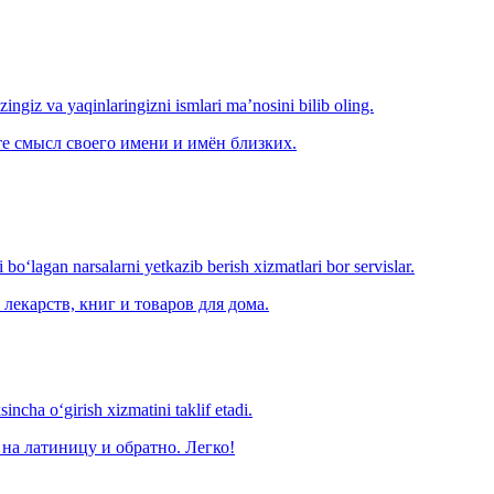
‘zingiz va yaqinlaringizni ismlari ma’nosini bilib oling.
е смысл своего имени и имён близких.
o‘lagan narsalarni yetkazib berish xizmatlari bor servislar.
лекарств, книг и товаров для дома.
ncha o‘girish xizmatini taklif etadi.
на латиницу и обратно. Легко!