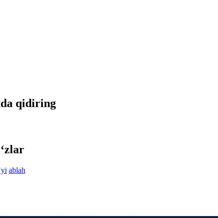
tda qidiring
‘zlar
‘yi
ablah