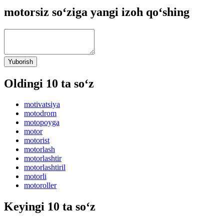
motorsiz so‘ziga yangi izoh qo‘shing
Yuborish
Oldingi 10 ta so‘z
motivatsiya
motodrom
motopoyga
motor
motorist
motorlash
motorlashtir
motorlashtiril
motorli
motoroller
Keyingi 10 ta so‘z