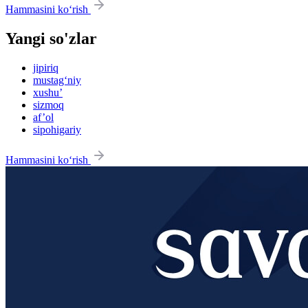
Hammasini ko‘rish
Yangi so'zlar
jipiriq
mustag‘niy
xushu’
sizmoq
af’ol
sipohigariy
Hammasini ko‘rish