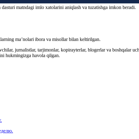
 dasturi matndagi imlo xatolarini aniqlash va tuzatishga imkon beradi.
arning ma’nolari ibora va misollar bilan keltirilgan.
hilar, jurnalistlar, tarjimonlar, kopirayterlar, blogerlar va boshqalar u
ini hukmingizga havola qilgan.
.
еделю.