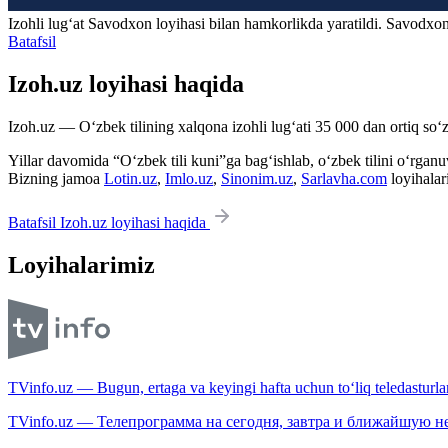
Izohli lugʻat
Savodxon
loyihasi bilan hamkorlikda yaratildi. Savodxon
Batafsil
Izoh.uz loyihasi haqida
Izoh.uz — O‘zbek tilining xalqona izohli lug‘ati 35 000 dan ortiq so‘zl
Yillar davomida “O‘zbek tili kuni”ga bag‘ishlab, o‘zbek tilini o‘rganuvc
Bizning jamoa
Lotin.uz
,
Imlo.uz
,
Sinonim.uz
,
Sarlavha.com
loyihalar
Batafsil Izoh.uz loyihasi haqida
Loyihalarimiz
TVinfo.uz — Bugun, ertaga va keyingi hafta uchun to‘liq teledasturlar
TVinfo.uz — Телепрограмма на сегодня, завтра и ближайшую н