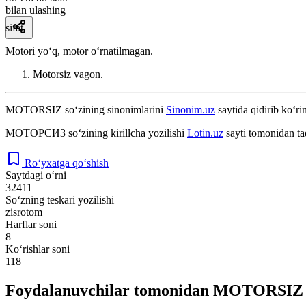
bilan ulashing
sifat
Motori yoʻq, motor oʻrnatilmagan.
Motorsiz vagon.
MOTORSIZ
so‘zining sinonimlarini
Sinonim.uz
saytida qidirib ko‘ri
МОТОРСИЗ
so‘zining kirillcha yozilishi
Lotin.uz
sayti tomonidan ta
Ro‘yxatga qo‘shish
Saytdagi o‘rni
32411
So‘zning teskari yozilishi
zisrotom
Harflar soni
8
Ko‘rishlar soni
118
Foydalanuvchilar tomonidan MOTORSIZ so