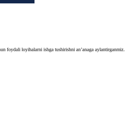
chun foydali loyihalarni ishga tushirishni an’anaga aylantirganmiz.