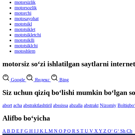
motorsizlik
motorsozlik
motorchi
motosayohat
mototsikl
mototsiklet
mototsikletchi
mototsiklli
mototsiklchi
motoshlem
motorsiz so‘zi ishlatilgan saytlarni interne
Google
Яндекс
Bing
Siz uchun qiziq bo‘lishi mumkin bo‘lgan so
abort
acha
abstraktlashtiril
abssissa
abzalla
abstrakt
Nizomiy
Boltiqbo
Alifbo bo‘yicha
A
B
D
E
F
G
H
I
J
K
L
M
N
O
P
Q
R
S
T
U
V
X
Y
Z
O‘
G‘
Sh
Ch