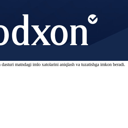
 dasturi matndagi imlo xatolarini aniqlash va tuzatishga imkon beradi.