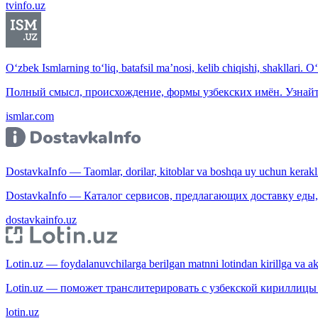
tvinfo.uz
O‘zbek Ismlarning to‘liq, batafsil ma’nosi, kelib chiqishi, shakllari. O
Полный смысл, происхождение, формы узбекских имён. Узнайт
ismlar.com
DostavkaInfo — Taomlar, dorilar, kitoblar va boshqa uy uchun kerakli b
DostavkaInfo — Каталог сервисов, предлагающих доставку еды, 
dostavkainfo.uz
Lotin.uz — foydalanuvchilarga berilgan matnni lotindan kirillga va aksi
Lotin.uz — поможет транслитерировать с узбекской кириллицы 
lotin.uz