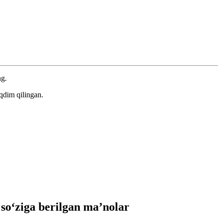
ng.
qdim qilingan.
‘ziga berilgan ma’nolar