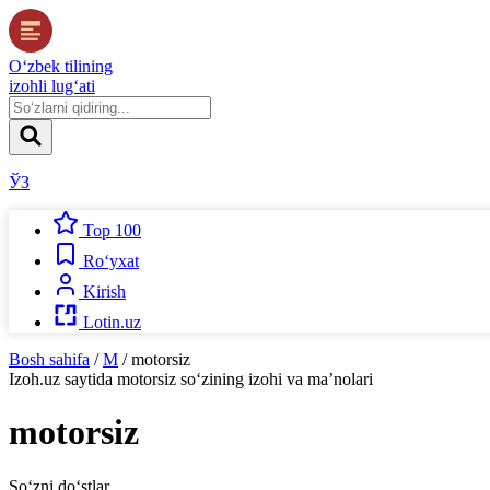
O‘zbek tilining
izohli lug‘ati
ЎЗ
Top 100
Ro‘yxat
Kirish
Lotin.uz
Bosh sahifa
/
M
/
motorsiz
Izoh.uz
saytida
motorsiz
so‘zining izohi va ma’nolari
motorsiz
So‘zni do‘stlar