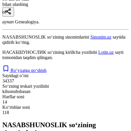
bilan ulashing
ot
aynan
Genealogiya.
NASABSHUNOSLIK
so‘zining sinonimlarini
Sinonim.uz
saytida
qidirib ko‘ring.
НАСАБШУНОСЛИК
so‘zining kirillcha yozilishi
Lotin.uz
sayti
tomonidan taqdim qilingan.
Ro‘yxatga qo‘shish
Saytdagi o‘rni
34337
So‘zning teskari yozilishi
kilsonuhsbasan
Harflar soni
14
Ko‘rishlar soni
118
NASABSHUNOSLIK so‘zining