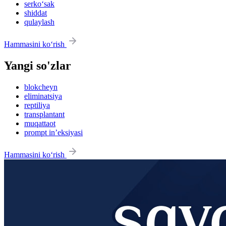
serko‘sak
shiddat
qulaylash
Hammasini ko‘rish
Yangi so'zlar
blokcheyn
eliminatsiya
reptiliya
transplantant
muqattaot
prompt in’eksiyasi
Hammasini ko‘rish