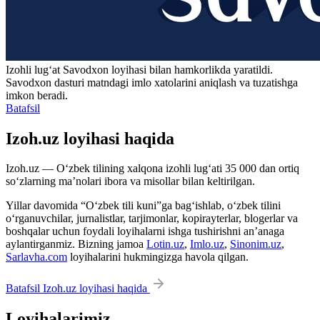
Izohli lugʻat
Savodxon
loyihasi bilan hamkorlikda yaratildi.
Savodxon dasturi matndagi imlo xatolarini aniqlash va tuzatishga
imkon beradi.
Batafsil
Izoh.uz loyihasi haqida
Izoh.uz — O‘zbek tilining xalqona izohli lug‘ati 35 000 dan ortiq
so‘zlarning ma’nolari ibora va misollar bilan keltirilgan.
Yillar davomida “O‘zbek tili kuni”ga bag‘ishlab, o‘zbek tilini
o‘rganuvchilar, jurnalistlar, tarjimonlar, kopirayterlar, blogerlar va
boshqalar uchun foydali loyihalarni ishga tushirishni an’anaga
aylantirganmiz. Bizning jamoa
Lotin.uz
,
Imlo.uz
,
Sinonim.uz
,
Sarlavha.com
loyihalarini hukmingizga havola qilgan.
Batafsil Izoh.uz loyihasi haqida
Loyihalarimiz