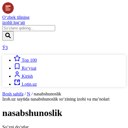
O‘zbek tilining
izohli lug‘ati
ЎЗ
Top 100
Ro‘yxat
Kirish
Lotin.uz
Bosh sahifa
/
N
/
nasabshunoslik
Izoh.uz
saytida
nasabshunoslik
so‘zining izohi va ma’nolari
nasabshunoslik
So‘zni do‘stlar