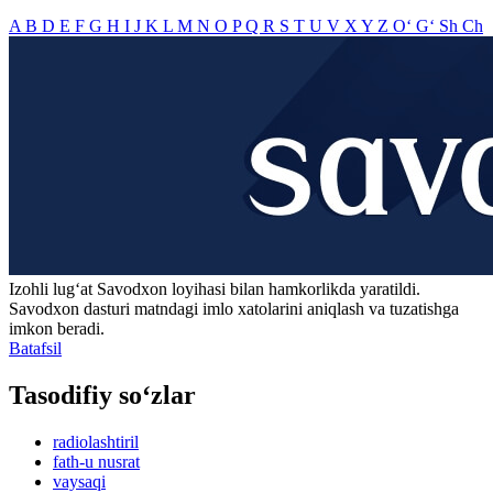
A
B
D
E
F
G
H
I
J
K
L
M
N
O
P
Q
R
S
T
U
V
X
Y
Z
O‘
G‘
Sh
Ch
Izohli lugʻat
Savodxon
loyihasi bilan hamkorlikda yaratildi.
Savodxon dasturi matndagi imlo xatolarini aniqlash va tuzatishga
imkon beradi.
Batafsil
Tasodifiy so‘zlar
radiolashtiril
fath-u nusrat
vaysaqi