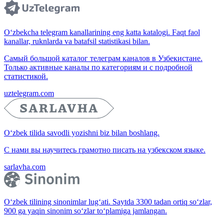
O‘zbekcha telegram kanallarining eng katta katalogi. Faqt faol
kanallar, ruknlarda va batafsil statistikasi bilan.
Самый большой каталог телеграм каналов в Узбекистане.
Только активные каналы по категориям и с подробной
статистикой.
uztelegram.com
O‘zbek tilida savodli yozishni biz bilan boshlang.
С нами вы научитесь грамотно писать на узбекском языке.
sarlavha.com
O‘zbek tilining sinonimlar lug‘ati. Saytda 3300 tadan ortiq so‘zlar,
900 ga yaqin sinonim so‘zlar to‘plamiga jamlangan.