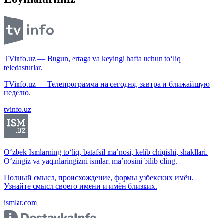
TVinfo.uz — Bugun, ertaga va keyingi hafta uchun to‘liq
teledasturlar.
TVinfo.uz — Телепрограмма на сегодня, завтра и ближайшую
неделю.
tvinfo.uz
O‘zbek Ismlarning to‘liq, batafsil ma’nosi, kelib chiqishi, shakllari.
O‘zingiz va yaqinlaringizni ismlari ma’nosini bilib oling.
Полный смысл, происхождение, формы узбекских имён.
Узнайте смысл своего имени и имён близких.
ismlar.com