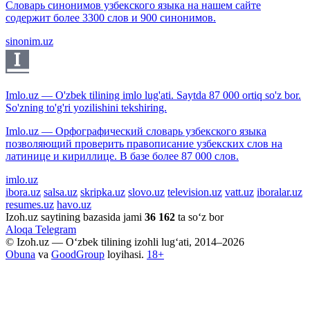
Словарь синонимов узбекского языка на нашем сайте
содержит более 3300 слов и 900 синонимов.
sinonim.uz
Imlo.uz — O'zbek tilining imlo lug'ati. Saytda 87 000 ortiq so'z bor.
So'zning to'g'ri yozilishini tekshiring.
Imlo.uz — Орфографический словарь узбекского языка
позволяющий проверить правописание узбекских слов на
латинице и кириллице. В базе более 87 000 слов.
imlo.uz
ibora.uz
salsa.uz
skripka.uz
slovo.uz
television.uz
vatt.uz
iboralar.uz
resumes.uz
havo.uz
Izoh.uz saytining bazasida jami
36 162
ta so‘z bor
Aloqa
Telegram
© Izoh.uz — O‘zbek tilining izohli lug‘ati, 2014–2026
Obuna
va
GoodGroup
loyihasi.
18+