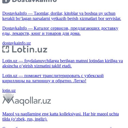
DostavkaInfo — Taomlar, dorilar, kitoblar va boshqa uy uchun
kerakli bo‘lagan narsalarni yetkazib berish xizmatlari bor servislar.
DostavkaInfo — Каталог сервисов, предлагающих доставку
еды, лекарств, книг и товаров для дома.
dostavkainfo.uz
Lotin.uz — foydalanuvchilarga berilgan matnni lotindan kirillga va
aksincha o‘girish xizmatini taklif etadi.
Lotin.uz — поможет транслитерировать с узбекской
кириллицы на латиницу и обратно. Легко!
lotin.uz
Maqol va naqllarning eng katta kolleksiyasi. Har bir maqol uchta
tilda (o‘zbek, rus, ingliz).