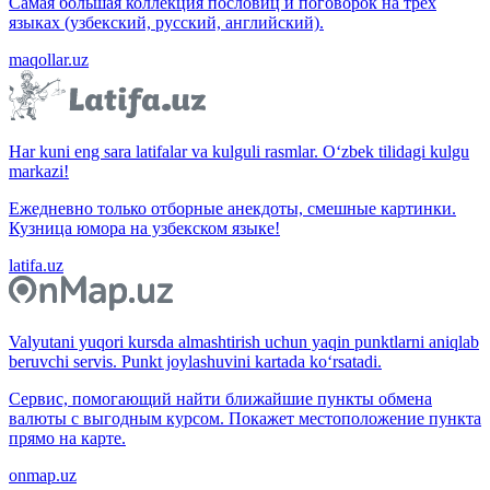
Самая большая коллекция пословиц и поговорок на трёх
языках (узбекский, русский, английский).
maqollar.uz
Har kuni eng sara latifalar va kulguli rasmlar. O‘zbek tilidagi kulgu
markazi!
Ежедневно только отборные анекдоты, смешные картинки.
Кузница юмора на узбекском языке!
latifa.uz
Valyutani yuqori kursda almashtirish uchun yaqin punktlarni aniqlab
beruvchi servis. Punkt joylashuvini kartada ko‘rsatadi.
Сервис, помогающий найти ближайшие пункты обмена
валюты с выгодным курсом. Покажет местоположение пункта
прямо на карте.
onmap.uz