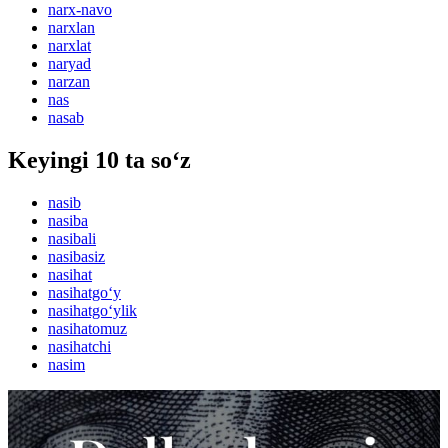
narx-navo
narxlan
narxlat
naryad
narzan
nas
nasab
Keyingi 10 ta so‘z
nasib
nasiba
nasibali
nasibasiz
nasihat
nasihatgo‘y
nasihatgo‘ylik
nasihatomuz
nasihatchi
nasim