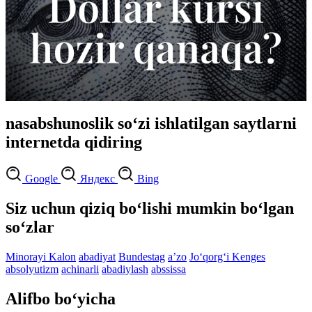
nasabshunoslik so‘zi ishlatilgan saytlarni
internetda qidiring
Google
Яндекс
Bing
Siz uchun qiziq bo‘lishi mumkin bo‘lgan
so‘zlar
Minorayi Kalon
abadiyat
Bundestag
aʼzo
Jo‘qorg‘i Kenges
absolyutizm
achinarli
abadiylash
abssissa
Alifbo bo‘yicha