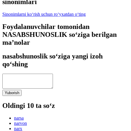
sinonimlari
Sinonimlarni ko‘rish uchun ro‘yxatdan o‘ting
Foydalanuvchilar tomonidan
NASABSHUNOSLIK so‘ziga berilgan
ma’nolar
nasabshunoslik so‘ziga yangi izoh
qo‘shing
Yuborish
Oldingi 10 ta so‘z
narsa
narvon
narx