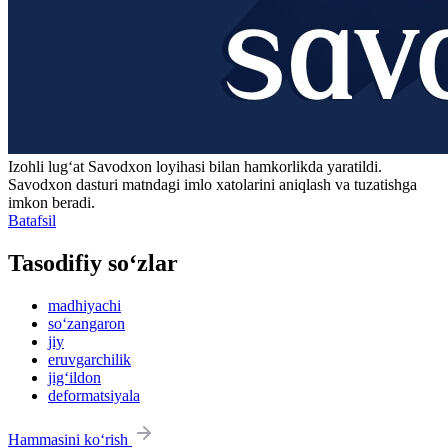
Izohli lugʻat
Savodxon
loyihasi bilan hamkorlikda yaratildi.
Savodxon dasturi matndagi imlo xatolarini aniqlash va tuzatishga
imkon beradi.
Batafsil
Tasodifiy so‘zlar
madhiyachi
so‘zangaron
jiy
eruvgarchilik
jig‘ildon
deformatsiyala
Hammasini ko‘rish