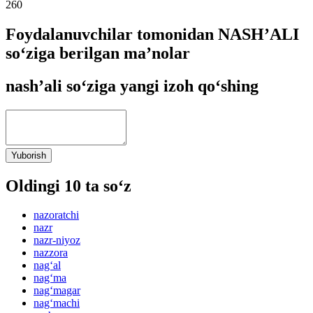
260
Foydalanuvchilar tomonidan NASHʼALI
so‘ziga berilgan ma’nolar
nashʼali so‘ziga yangi izoh qo‘shing
Yuborish
Oldingi 10 ta so‘z
nazoratchi
nazr
nazr-niyoz
nazzora
nag‘al
nag‘ma
nag‘magar
nag‘machi