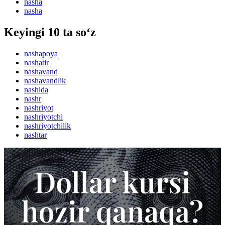
nasha
nasha
Keyingi 10 ta so‘z
nashapoya
nashatir
nashavand
nashavandlik
nashida
nashr
nashriyot
nashriyotchi
nashriyotchilik
nashtar