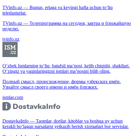
TVinfo.uz — Bugun, ertaga va keyingi hafta uchun to‘liq
teledasturlar.
TVinfo.uz — Телепрограмма на сегодня, завтра и ближайшую
неделю.
tvinfo.uz
O‘zbek Ismlarning to‘liq, batafsil ma’nosi, kelib chiqishi, shakllari.
O‘zingiz va yaqinlaringizni ismlari ma’nosini bilib oling.
Полный смысл, происхождение, формы узбекских имён.
Узнайте смысл своего имени и имён близких.
ismlar.com
DostavkaInfo — Taomlar, dorilar, kitoblar va boshqa uy uchun
kerakli bo‘lagan narsalarni yetkazib berish xizmatlari bor servislar.