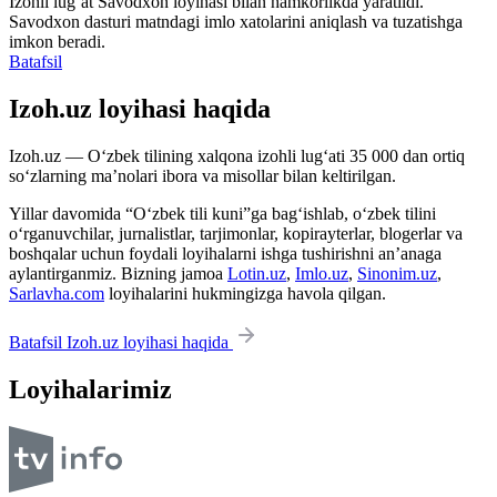
Izohli lugʻat
Savodxon
loyihasi bilan hamkorlikda yaratildi.
Savodxon dasturi matndagi imlo xatolarini aniqlash va tuzatishga
imkon beradi.
Batafsil
Izoh.uz loyihasi haqida
Izoh.uz — O‘zbek tilining xalqona izohli lug‘ati 35 000 dan ortiq
so‘zlarning ma’nolari ibora va misollar bilan keltirilgan.
Yillar davomida “O‘zbek tili kuni”ga bag‘ishlab, o‘zbek tilini
o‘rganuvchilar, jurnalistlar, tarjimonlar, kopirayterlar, blogerlar va
boshqalar uchun foydali loyihalarni ishga tushirishni an’anaga
aylantirganmiz. Bizning jamoa
Lotin.uz
,
Imlo.uz
,
Sinonim.uz
,
Sarlavha.com
loyihalarini hukmingizga havola qilgan.
Batafsil Izoh.uz loyihasi haqida
Loyihalarimiz