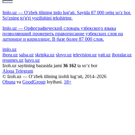
Imlo.uz — O'zbek tilining imlo lug'ati. Saytda 87 000 ortiq so'z bor.
So'zning to'g'ri yozilishini tekshiring.
Imlo.uz — Орфографический словарь узбекского языка
позволяющий проверить правописание узбекских слов на
латинице и кириллице. В базе более 87 000 слов.
imlo.uz
ibora.uz
salsa.uz
skripka.uz
slovo.uz
television.uz
vatt.uz
iboralar.uz
resumes.uz
havo.uz
Izoh.uz saytining bazasida jami
36 162
ta so‘z bor
Aloqa
Telegram
© Izoh.uz — O‘zbek tilining izohli lug‘ati, 2014–2026
Obuna
va
GoodGroup
loyihasi.
18+