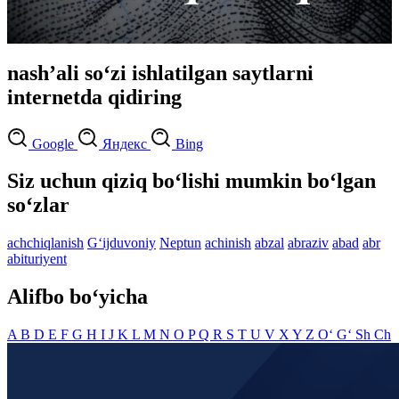
nashʼali so‘zi ishlatilgan saytlarni
internetda qidiring
Google
Яндекс
Bing
Siz uchun qiziq bo‘lishi mumkin bo‘lgan
so‘zlar
achchiqlanish
G‘ijduvoniy
Neptun
achinish
abzal
abraziv
abad
abr
abituriyent
Alifbo bo‘yicha
A
B
D
E
F
G
H
I
J
K
L
M
N
O
P
Q
R
S
T
U
V
X
Y
Z
O‘
G‘
Sh
Ch