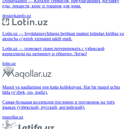
DostavkaInfo — Каталог сервисов, предлагающих доставку
еды, лекарств, книг и товаров для дома.
dostavkainfo.uz
Lotin.uz — foydalanuvchilarga berilgan matnni lotindan kirillga va
aksincha o‘girish xizmatini taklif etadi.
Lotin.uz — поможет транслитерировать с узбекской
кириллицы на латиницу и обратно. Легко!
lotin.uz
Maqol va naqllarning eng katta kolleksiyasi. Har bir maqol uchta
tilda (o‘zbek, rus, ingliz).
Самая большая коллекция пословиц и поговорок на трёх
языках (узбекский, русский, английский).
maqollar.uz