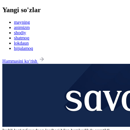
Yangi so'zlar
mayning
animizm
shodiy
shatmoq
lokdaun
hijjalamoq
Hammasini ko‘rish