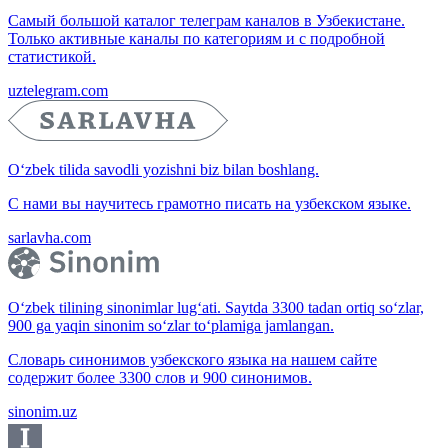
Самый большой каталог телеграм каналов в Узбекистане.
Только активные каналы по категориям и с подробной
статистикой.
uztelegram.com
O‘zbek tilida savodli yozishni biz bilan boshlang.
С нами вы научитесь грамотно писать на узбекском языке.
sarlavha.com
O‘zbek tilining sinonimlar lug‘ati. Saytda 3300 tadan ortiq so‘zlar,
900 ga yaqin sinonim so‘zlar to‘plamiga jamlangan.
Словарь синонимов узбекского языка на нашем сайте
содержит более 3300 слов и 900 синонимов.
sinonim.uz