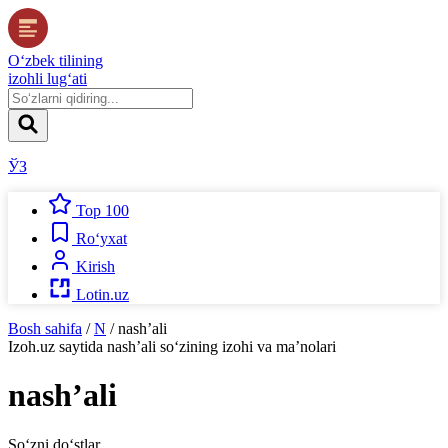
O‘zbek tilining
izohli lug‘ati
ЎЗ
Top 100
Ro‘yxat
Kirish
Lotin.uz
Bosh sahifa
/
N
/
nashʼali
Izoh.uz
saytida
nashʼali
so‘zining izohi va ma’nolari
nashʼali
So‘zni do‘stlar