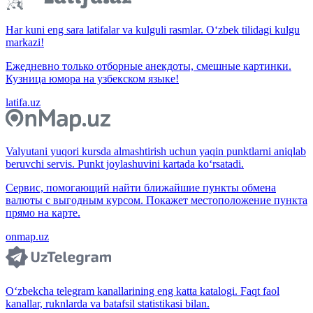
Har kuni eng sara latifalar va kulguli rasmlar. O‘zbek tilidagi kulgu
markazi!
Ежедневно только отборные анекдоты, смешные картинки.
Кузница юмора на узбекском языке!
latifa.uz
Valyutani yuqori kursda almashtirish uchun yaqin punktlarni aniqlab
beruvchi servis. Punkt joylashuvini kartada ko‘rsatadi.
Сервис, помогающий найти ближайшие пункты обмена
валюты с выгодным курсом. Покажет местоположение пункта
прямо на карте.
onmap.uz
O‘zbekcha telegram kanallarining eng katta katalogi. Faqt faol
kanallar, ruknlarda va batafsil statistikasi bilan.