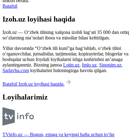
imkon beradi.
Batafsil
Izoh.uz loyihasi haqida
Izoh.uz — O‘zbek tilining xalqona izohli lug‘ati 35 000 dan ortiq
so‘zlarning ma’nolari ibora va misollar bilan keltirilgan.
Yillar davomida “O‘zbek tili kuni”ga bag‘ishlab, o‘zbek tilini
o‘rganuvchilar, jurnalistlar, tarjimonlar, kopirayterlar, blogerlar va
boshqalar uchun foydali loyihalarni ishga tushirishni an’anaga
aylantirganmiz. Bizning jamoa
Lotin.uz
,
Imlo.uz
,
Sinonim.uz
,
Sarlavha.com
loyihalarini hukmingizga havola qilgan.
Batafsil Izoh.uz loyihasi haqida
Loyihalarimiz
TVinfo.uz — Bugun, ertaga va keyingi hafta uchun to‘liq