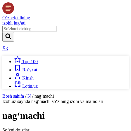
O‘zbek tilining
izohli lug‘ati
ЎЗ
Top 100
Ro‘yxat
Kirish
Lotin.uz
Bosh sahifa
/
N
/
nag‘machi
Izoh.uz
saytida
nag‘machi
so‘zining izohi va ma’nolari
nag‘machi
So‘zni do‘stlar