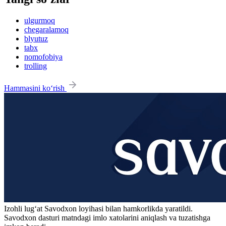
ulgurmoq
chegaralamoq
blyutuz
tabx
nomofobiya
trolling
Hammasini ko‘rish
Izohli lugʻat
Savodxon
loyihasi bilan hamkorlikda yaratildi.
Savodxon dasturi matndagi imlo xatolarini aniqlash va tuzatishga