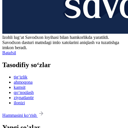
Izohli lugʻat
Savodxon
loyihasi bilan hamkorlikda yaratildi.
Savodxon dasturi matndagi imlo xatolarini aniqlash va tuzatishga
imkon beradi.
Batafsil
Tasodifiy so‘zlar
tig‘izlik
ahmoqona
kamsit
qo‘noqlash
ziynatlantir
ilonizi
Hammasini ko‘rish
Yangi so'zlar