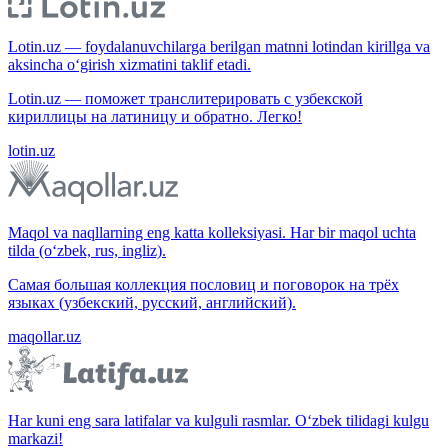
Lotin.uz — foydalanuvchilarga berilgan matnni lotindan kirillga va
aksincha o‘girish xizmatini taklif etadi.
Lotin.uz — поможет транслитерировать с узбекской
кириллицы на латиницу и обратно. Легко!
lotin.uz
Maqol va naqllarning eng katta kolleksiyasi. Har bir maqol uchta
tilda (o‘zbek, rus, ingliz).
Самая большая коллекция пословиц и поговорок на трёх
языках (узбекский, русский, английский).
maqollar.uz
Har kuni eng sara latifalar va kulguli rasmlar. O‘zbek tilidagi kulgu
markazi!