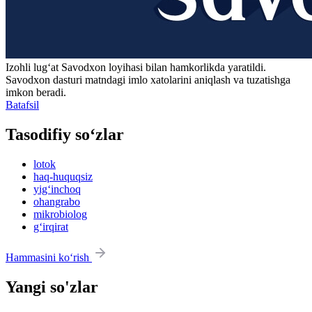
Izohli lugʻat
Savodxon
loyihasi bilan hamkorlikda yaratildi.
Savodxon dasturi matndagi imlo xatolarini aniqlash va tuzatishga
imkon beradi.
Batafsil
Tasodifiy so‘zlar
lotok
haq-huquqsiz
yig‘inchoq
ohangrabo
mikrobiolog
g‘irqirat
Hammasini ko‘rish
Yangi so'zlar