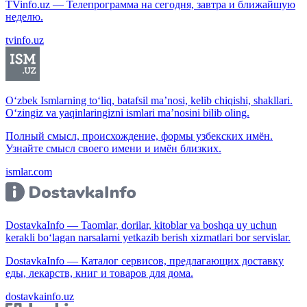
TVinfo.uz — Телепрограмма на сегодня, завтра и ближайшую
неделю.
tvinfo.uz
O‘zbek Ismlarning to‘liq, batafsil ma’nosi, kelib chiqishi, shakllari.
O‘zingiz va yaqinlaringizni ismlari ma’nosini bilib oling.
Полный смысл, происхождение, формы узбекских имён.
Узнайте смысл своего имени и имён близких.
ismlar.com
DostavkaInfo — Taomlar, dorilar, kitoblar va boshqa uy uchun
kerakli bo‘lagan narsalarni yetkazib berish xizmatlari bor servislar.
DostavkaInfo — Каталог сервисов, предлагающих доставку
еды, лекарств, книг и товаров для дома.
dostavkainfo.uz