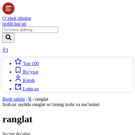
O‘zbek tilining
izohli lug‘ati
ЎЗ
Top 100
Ro‘yxat
Kirish
Lotin.uz
Bosh sahifa
/
R
/
ranglat
Izoh.uz
saytida
ranglat
so‘zining izohi va ma’nolari
ranglat
So‘zni do‘stlar