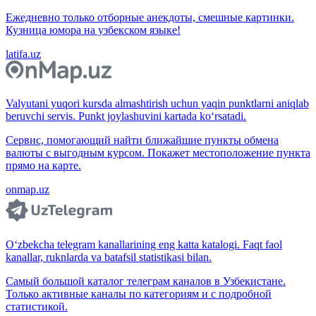
Ежедневно только отборные анекдоты, смешные картинки.
Кузница юмора на узбекском языке!
latifa.uz
Valyutani yuqori kursda almashtirish uchun yaqin punktlarni aniqlab
beruvchi servis. Punkt joylashuvini kartada ko‘rsatadi.
Сервис, помогающий найти ближайшие пункты обмена
валюты с выгодным курсом. Покажет местоположение пункта
прямо на карте.
onmap.uz
O‘zbekcha telegram kanallarining eng katta katalogi. Faqt faol
kanallar, ruknlarda va batafsil statistikasi bilan.
Самый большой каталог телеграм каналов в Узбекистане.
Только активные каналы по категориям и с подробной
статистикой.