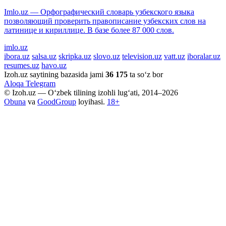
Imlo.uz — Орфографический словарь узбекского языка
позволяющий проверить правописание узбекских слов на
латинице и кириллице. В базе более 87 000 слов.
imlo.uz
ibora.uz
salsa.uz
skripka.uz
slovo.uz
television.uz
vatt.uz
iboralar.uz
resumes.uz
havo.uz
Izoh.uz saytining bazasida jami
36 175
ta so‘z bor
Aloqa
Telegram
© Izoh.uz — O‘zbek tilining izohli lug‘ati, 2014–2026
Obuna
va
GoodGroup
loyihasi.
18+