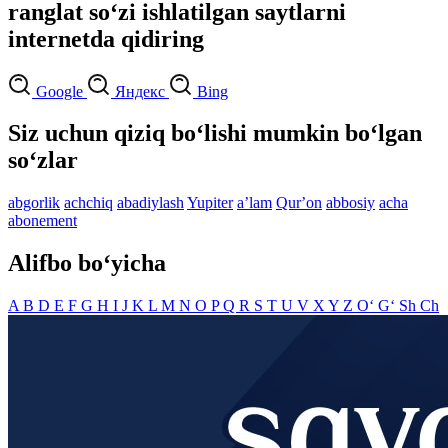
ranglat so‘zi ishlatilgan saytlarni
internetda qidiring
Google
Яндекс
Bing
Siz uchun qiziq bo‘lishi mumkin bo‘lgan
so‘zlar
abgorlik
achchiq
abadiylash
Yupiter
aʼlam
Qurʼon
abbosiy
acha
abonement
Alifbo bo‘yicha
A
B
D
E
F
G
H
I
J
K
L
M
N
O
P
Q
R
S
T
U
V
X
Y
Z
O‘
G‘
Sh
Ch