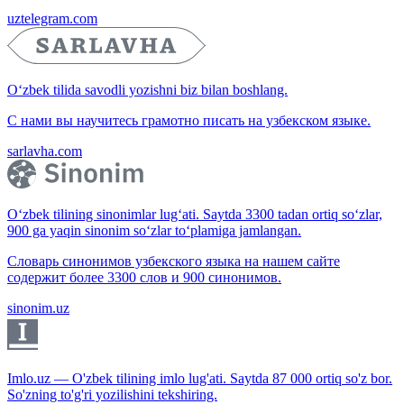
uztelegram.com
O‘zbek tilida savodli yozishni biz bilan boshlang.
С нами вы научитесь грамотно писать на узбекском языке.
sarlavha.com
O‘zbek tilining sinonimlar lug‘ati. Saytda 3300 tadan ortiq so‘zlar,
900 ga yaqin sinonim so‘zlar to‘plamiga jamlangan.
Словарь синонимов узбекского языка на нашем сайте
содержит более 3300 слов и 900 синонимов.
sinonim.uz
Imlo.uz — O'zbek tilining imlo lug'ati. Saytda 87 000 ortiq so'z bor.
So'zning to'g'ri yozilishini tekshiring.