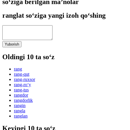
so‘ziga berilgan ma’nolar
ranglat so‘ziga yangi izoh qo‘shing
Yuborish
Oldingi 10 ta so‘z
rang
rang-qut
rang-ruxsor
rang-ro‘y
rang-tus
rangdor
rangdorlik
rangin
rangla
ranglan
Keyingi 10 ta so‘z