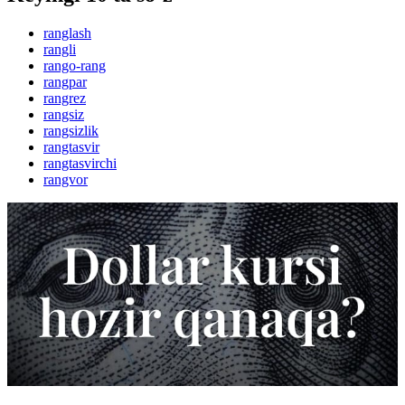
ranglash
rangli
rango-rang
rangpar
rangrez
rangsiz
rangsizlik
rangtasvir
rangtasvirchi
rangvor