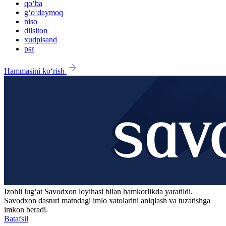
qo‘ba
g‘o‘daymoq
niso
dilsiton
xudpisand
psr
Hammasini ko‘rish
Izohli lugʻat
Savodxon
loyihasi bilan hamkorlikda yaratildi.
Savodxon dasturi matndagi imlo xatolarini aniqlash va tuzatishga
imkon beradi.
Batafsil