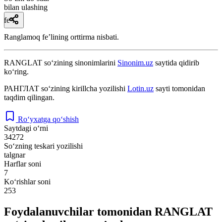
bilan ulashing
fe’l
Ranglamoq feʼlining orttirma nisbati.
RANGLAT
so‘zining sinonimlarini
Sinonim.uz
saytida qidirib
ko‘ring.
РАНГЛАТ
so‘zining kirillcha yozilishi
Lotin.uz
sayti tomonidan
taqdim qilingan.
Ro‘yxatga qo‘shish
Saytdagi o‘rni
34272
So‘zning teskari yozilishi
talgnar
Harflar soni
7
Ko‘rishlar soni
253
Foydalanuvchilar tomonidan RANGLAT