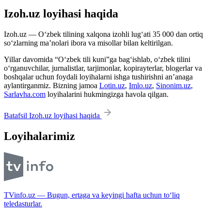
Izoh.uz loyihasi haqida
Izoh.uz — O‘zbek tilining xalqona izohli lug‘ati 35 000 dan ortiq
so‘zlarning ma’nolari ibora va misollar bilan keltirilgan.
Yillar davomida “O‘zbek tili kuni”ga bag‘ishlab, o‘zbek tilini
o‘rganuvchilar, jurnalistlar, tarjimonlar, kopirayterlar, blogerlar va
boshqalar uchun foydali loyihalarni ishga tushirishni an’anaga
aylantirganmiz. Bizning jamoa
Lotin.uz
,
Imlo.uz
,
Sinonim.uz
,
Sarlavha.com
loyihalarini hukmingizga havola qilgan.
Batafsil Izoh.uz loyihasi haqida
Loyihalarimiz
TVinfo.uz — Bugun, ertaga va keyingi hafta uchun to‘liq
teledasturlar.