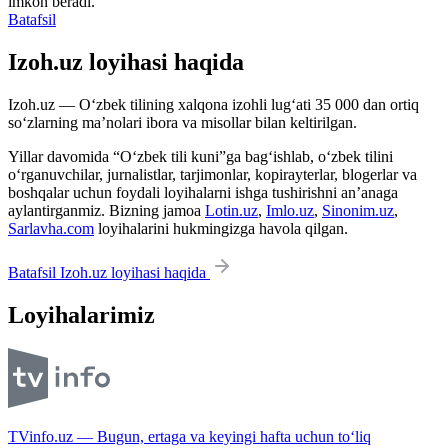
imkon beradi.
Batafsil
Izoh.uz loyihasi haqida
Izoh.uz — O‘zbek tilining xalqona izohli lug‘ati 35 000 dan ortiq
so‘zlarning ma’nolari ibora va misollar bilan keltirilgan.
Yillar davomida “O‘zbek tili kuni”ga bag‘ishlab, o‘zbek tilini
o‘rganuvchilar, jurnalistlar, tarjimonlar, kopirayterlar, blogerlar va
boshqalar uchun foydali loyihalarni ishga tushirishni an’anaga
aylantirganmiz. Bizning jamoa
Lotin.uz
,
Imlo.uz
,
Sinonim.uz
,
Sarlavha.com
loyihalarini hukmingizga havola qilgan.
Batafsil Izoh.uz loyihasi haqida
Loyihalarimiz
TVinfo.uz — Bugun, ertaga va keyingi hafta uchun to‘liq