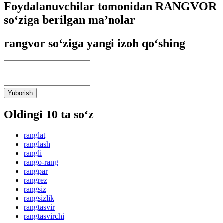
Foydalanuvchilar tomonidan RANGVOR
so‘ziga berilgan ma’nolar
rangvor so‘ziga yangi izoh qo‘shing
Yuborish
Oldingi 10 ta so‘z
ranglat
ranglash
rangli
rango-rang
rangpar
rangrez
rangsiz
rangsizlik
rangtasvir
rangtasvirchi