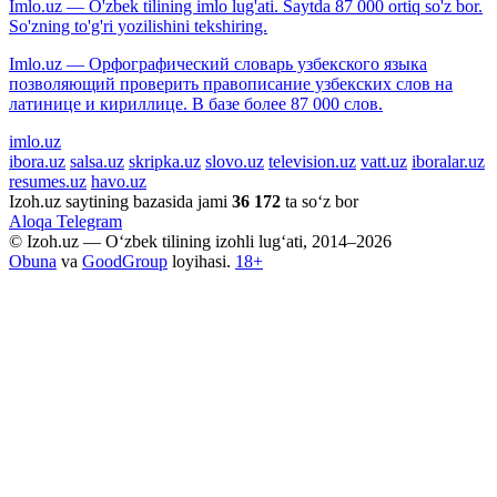
Imlo.uz — O'zbek tilining imlo lug'ati. Saytda 87 000 ortiq so'z bor.
So'zning to'g'ri yozilishini tekshiring.
Imlo.uz — Орфографический словарь узбекского языка
позволяющий проверить правописание узбекских слов на
латинице и кириллице. В базе более 87 000 слов.
imlo.uz
ibora.uz
salsa.uz
skripka.uz
slovo.uz
television.uz
vatt.uz
iboralar.uz
resumes.uz
havo.uz
Izoh.uz saytining bazasida jami
36 172
ta so‘z bor
Aloqa
Telegram
© Izoh.uz — O‘zbek tilining izohli lug‘ati, 2014–2026
Obuna
va
GoodGroup
loyihasi.
18+