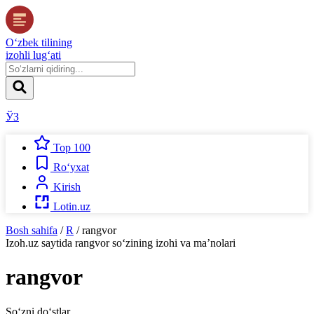
O‘zbek tilining
izohli lug‘ati
ЎЗ
Top 100
Ro‘yxat
Kirish
Lotin.uz
Bosh sahifa
/
R
/
rangvor
Izoh.uz
saytida
rangvor
so‘zining izohi va ma’nolari
rangvor
So‘zni do‘stlar