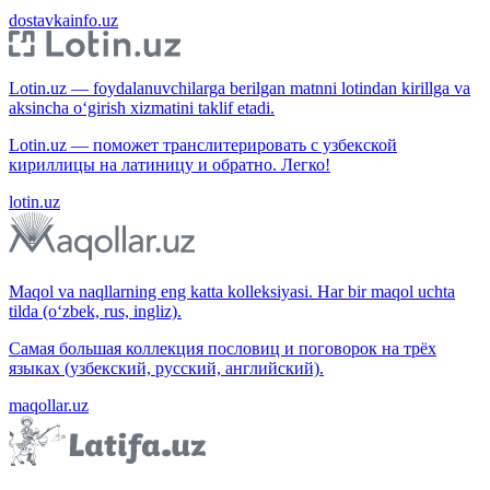
dostavkainfo.uz
Lotin.uz — foydalanuvchilarga berilgan matnni lotindan kirillga va
aksincha o‘girish xizmatini taklif etadi.
Lotin.uz — поможет транслитерировать с узбекской
кириллицы на латиницу и обратно. Легко!
lotin.uz
Maqol va naqllarning eng katta kolleksiyasi. Har bir maqol uchta
tilda (o‘zbek, rus, ingliz).
Самая большая коллекция пословиц и поговорок на трёх
языках (узбекский, русский, английский).
maqollar.uz