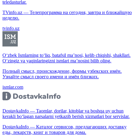
teledasturlar.
TVinfo.uz — Телепрограмма на сегодня, завтра и ближайшую
неделю.
tvinfo.uz
O‘zbek Ismlarning to‘liq, batafsil ma’nosi, kelib chiqishi, shakllari.
O‘zingiz va yaqinlaringizni ismlari ma’nosini bilib oling.
Полный смысл, происхождение, формы узбекских имён.
Узнайте смысл своего имени и имён близких.
ismlar.com
DostavkaInfo — Taomlar, dorilar, kitoblar va boshqa uy uchun
kerakli bo‘lagan narsalarni yetkazib berish xizmatlari bor servislar.
DostavkaInfo — Каталог сервисов, предлагающих доставку
еды, лекарств, книг и товаров для дома.