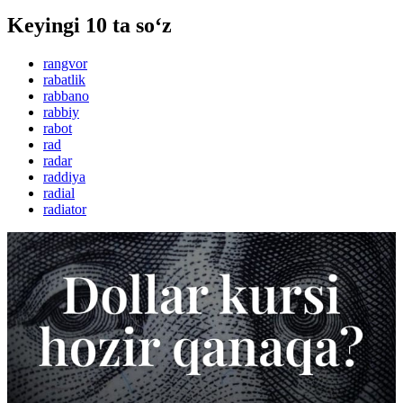
Keyingi 10 ta so‘z
rangvor
rabatlik
rabbano
rabbiy
rabot
rad
radar
raddiya
radial
radiator