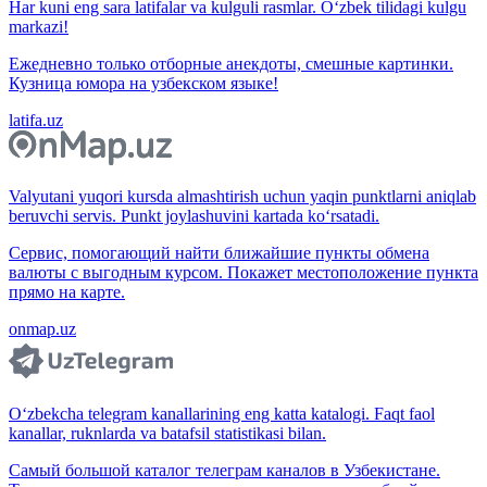
Har kuni eng sara latifalar va kulguli rasmlar. O‘zbek tilidagi kulgu
markazi!
Ежедневно только отборные анекдоты, смешные картинки.
Кузница юмора на узбекском языке!
latifa.uz
Valyutani yuqori kursda almashtirish uchun yaqin punktlarni aniqlab
beruvchi servis. Punkt joylashuvini kartada ko‘rsatadi.
Сервис, помогающий найти ближайшие пункты обмена
валюты с выгодным курсом. Покажет местоположение пункта
прямо на карте.
onmap.uz
O‘zbekcha telegram kanallarining eng katta katalogi. Faqt faol
kanallar, ruknlarda va batafsil statistikasi bilan.
Самый большой каталог телеграм каналов в Узбекистане.