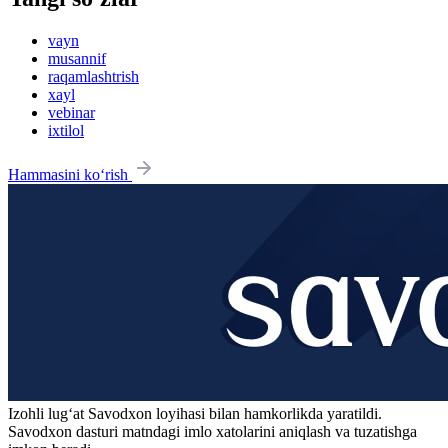
vayn
musannif
raqamlashtrish
xayl
vebinar
ixtilol
Hammasini ko‘rish
Izohli lugʻat
Savodxon
loyihasi bilan hamkorlikda yaratildi.
Savodxon dasturi matndagi imlo xatolarini aniqlash va tuzatishga