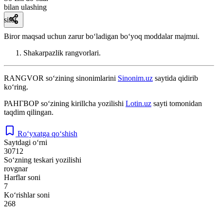
bilan ulashing
sifat
Biror maqsad uchun zarur boʻladigan boʻyoq moddalar majmui.
Shakarpazlik rangvorlari.
RANGVOR
so‘zining sinonimlarini
Sinonim.uz
saytida qidirib
ko‘ring.
РАНГВОР
so‘zining kirillcha yozilishi
Lotin.uz
sayti tomonidan
taqdim qilingan.
Ro‘yxatga qo‘shish
Saytdagi o‘rni
30712
So‘zning teskari yozilishi
rovgnar
Harflar soni
7
Ko‘rishlar soni
268