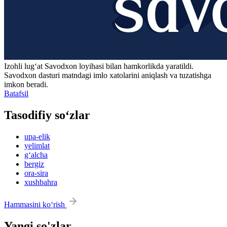
Izohli lugʻat
Savodxon
loyihasi bilan hamkorlikda yaratildi.
Savodxon dasturi matndagi imlo xatolarini aniqlash va tuzatishga
imkon beradi.
Batafsil
Tasodifiy so‘zlar
upa-elik
yelimlat
g‘alcha
bergiz
ora-sira
xushbahra
Hammasini ko‘rish
Yangi so'zlar