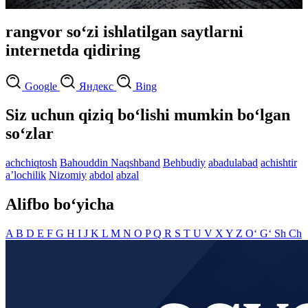
rangvor so‘zi ishlatilgan saytlarni
internetda qidiring
Google
Яндекс
Bing
Siz uchun qiziq bo‘lishi mumkin bo‘lgan
so‘zlar
achchiqtosh
Bahouddin Naqshband
Behbudiy
abadulabad
achishtir
aʼlochilik
Nizomiy
abdol
abzal
Alifbo bo‘yicha
A
B
D
E
F
G
H
I
J
K
L
M
N
O
P
Q
R
S
T
U
V
X
Y
Z
O‘
G‘
Sh
Ch