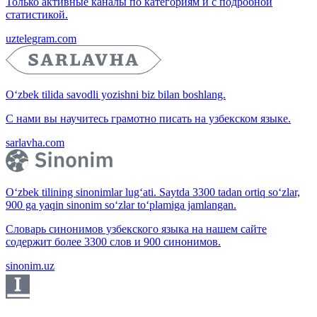
Только активные каналы по категориям и с подробной
статистикой.
uztelegram.com
O‘zbek tilida savodli yozishni biz bilan boshlang.
С нами вы научитесь грамотно писать на узбекском языке.
sarlavha.com
O‘zbek tilining sinonimlar lug‘ati. Saytda 3300 tadan ortiq so‘zlar,
900 ga yaqin sinonim so‘zlar to‘plamiga jamlangan.
Словарь синонимов узбекского языка на нашем сайте
содержит более 3300 слов и 900 синонимов.
sinonim.uz