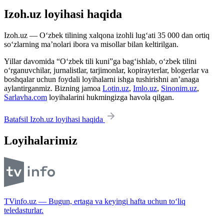
Izoh.uz loyihasi haqida
Izoh.uz — O‘zbek tilining xalqona izohli lug‘ati 35 000 dan ortiq
so‘zlarning ma’nolari ibora va misollar bilan keltirilgan.
Yillar davomida “O‘zbek tili kuni”ga bag‘ishlab, o‘zbek tilini
o‘rganuvchilar, jurnalistlar, tarjimonlar, kopirayterlar, blogerlar va
boshqalar uchun foydali loyihalarni ishga tushirishni an’anaga
aylantirganmiz. Bizning jamoa
Lotin.uz
,
Imlo.uz
,
Sinonim.uz
,
Sarlavha.com
loyihalarini hukmingizga havola qilgan.
Batafsil Izoh.uz loyihasi haqida
Loyihalarimiz
TVinfo.uz — Bugun, ertaga va keyingi hafta uchun to‘liq
teledasturlar.