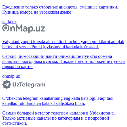
Ежедневно только отборные анекдоты, смешные картинки.
Кузница юмора на узбекском языке!
latifa.uz
Valyutani yuqori kursda almashtirish uchun yaqin punktlarni aniqlab
beruvchi servis. Punkt joylashuvini kartada ko‘rsatadi.
Сервис, помогающий найти ближайшие пункты обмена
валюты с выгодным курсом. Покажет местоположение пункта
прямо на карте.
onmap.uz
O‘zbekcha telegram kanallarining eng katta katalogi. Faqt faol
kanallar, ruknlarda va batafsil statistikasi bilan.
Самый большой каталог телеграм каналов в Узбекистане.
Только активные каналы по категориям и с подробной
статистикой.