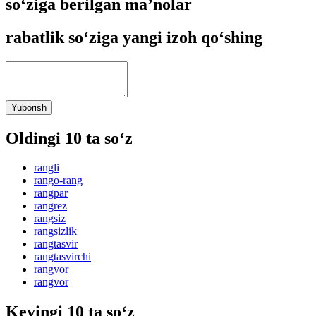
so‘ziga berilgan ma’nolar
rabatlik so‘ziga yangi izoh qo‘shing
Yuborish
Oldingi 10 ta so‘z
rangli
rango-rang
rangpar
rangrez
rangsiz
rangsizlik
rangtasvir
rangtasvirchi
rangvor
rangvor
Keyingi 10 ta so‘z