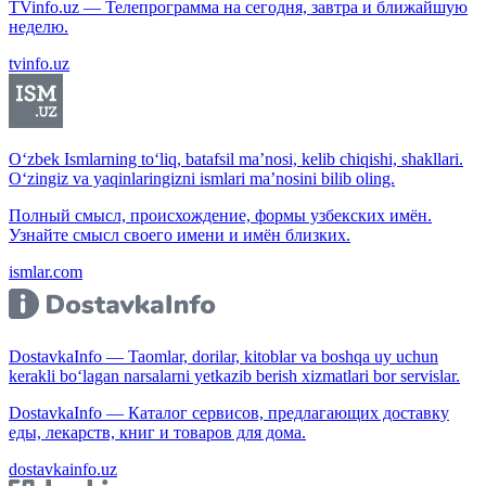
TVinfo.uz — Телепрограмма на сегодня, завтра и ближайшую
неделю.
tvinfo.uz
O‘zbek Ismlarning to‘liq, batafsil ma’nosi, kelib chiqishi, shakllari.
O‘zingiz va yaqinlaringizni ismlari ma’nosini bilib oling.
Полный смысл, происхождение, формы узбекских имён.
Узнайте смысл своего имени и имён близких.
ismlar.com
DostavkaInfo — Taomlar, dorilar, kitoblar va boshqa uy uchun
kerakli bo‘lagan narsalarni yetkazib berish xizmatlari bor servislar.
DostavkaInfo — Каталог сервисов, предлагающих доставку
еды, лекарств, книг и товаров для дома.
dostavkainfo.uz