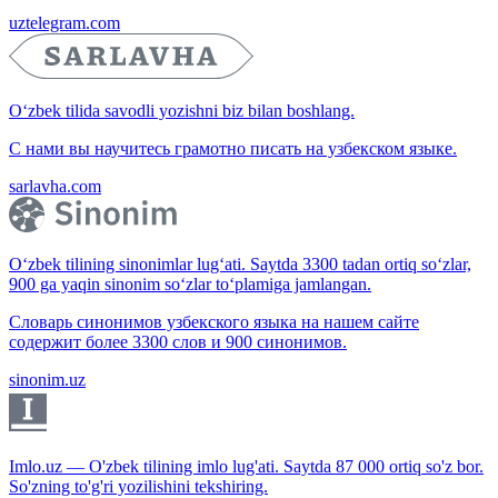
uztelegram.com
O‘zbek tilida savodli yozishni biz bilan boshlang.
С нами вы научитесь грамотно писать на узбекском языке.
sarlavha.com
O‘zbek tilining sinonimlar lug‘ati. Saytda 3300 tadan ortiq so‘zlar,
900 ga yaqin sinonim so‘zlar to‘plamiga jamlangan.
Словарь синонимов узбекского языка на нашем сайте
содержит более 3300 слов и 900 синонимов.
sinonim.uz
Imlo.uz — O'zbek tilining imlo lug'ati. Saytda 87 000 ortiq so'z bor.
So'zning to'g'ri yozilishini tekshiring.