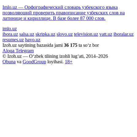
Imlo.uz — Орфографический словарь узбекского языка
позволяющий проверить правописание узбекских слов на
латинице и кириллице. В базе более 87 000 слов.
imlo.uz
ibora.uz
salsa.uz
skripka.uz
slovo.uz
television.uz
vatt.uz
iboralar.uz
resumes.uz
havo.uz
Izoh.uz saytining bazasida jami
36 175
ta so‘z bor
Aloqa
Telegram
© Izoh.uz — O‘zbek tilining izohli lug‘ati, 2014–2026
Obuna
va
GoodGroup
loyihasi.
18+