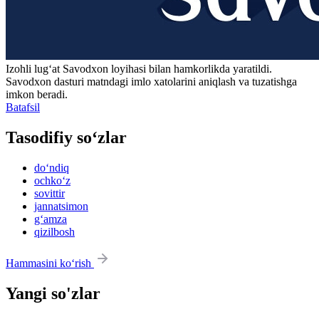
Izohli lugʻat
Savodxon
loyihasi bilan hamkorlikda yaratildi.
Savodxon dasturi matndagi imlo xatolarini aniqlash va tuzatishga
imkon beradi.
Batafsil
Tasodifiy so‘zlar
do‘ndiq
ochko‘z
sovittir
jannatsimon
g‘amza
qizilbosh
Hammasini ko‘rish
Yangi so'zlar