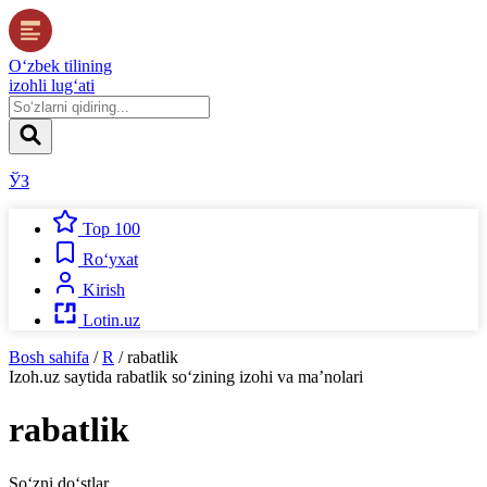
O‘zbek tilining
izohli lug‘ati
ЎЗ
Top 100
Ro‘yxat
Kirish
Lotin.uz
Bosh sahifa
/
R
/
rabatlik
Izoh.uz
saytida
rabatlik
so‘zining izohi va ma’nolari
rabatlik
So‘zni do‘stlar