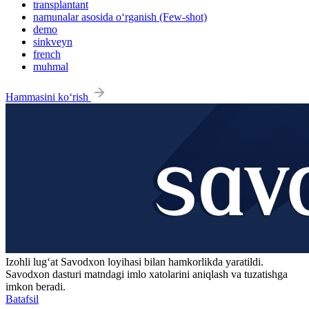
transplantant
namunalar asosida o‘rganish (Few-shot)
demo
sinkveyn
french
muhmal
Hammasini ko‘rish
Izohli lugʻat
Savodxon
loyihasi bilan hamkorlikda yaratildi.
Savodxon dasturi matndagi imlo xatolarini aniqlash va tuzatishga
imkon beradi.
Batafsil