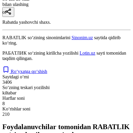
bilan ulashing
ot
Rabatda yashovchi shaxs.
RABATLIK
so‘zining sinonimlarini
Sinonim.uz
saytida qidirib
ko‘ring.
РАБАТЛИК
so‘zining kirillcha yozilishi
Lotin.uz
sayti tomonidan
taqdim qilingan.
Ro‘yxatga qo‘shish
Saytdagi o‘rni
3406
So‘zning teskari yozilishi
kiltabar
Harflar soni
8
Ko‘rishlar soni
210
Foydalanuvchilar tomonidan RABATLIK