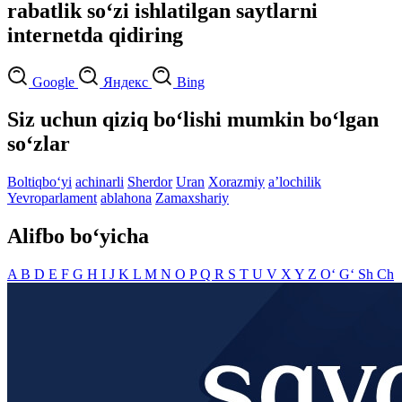
rabatlik so‘zi ishlatilgan saytlarni
internetda qidiring
Google
Яндекс
Bing
Siz uchun qiziq bo‘lishi mumkin bo‘lgan
so‘zlar
Boltiqbo‘yi
achinarli
Sherdor
Uran
Xorazmiy
aʼlochilik
Yevroparlament
ablahona
Zamaxshariy
Alifbo bo‘yicha
A
B
D
E
F
G
H
I
J
K
L
M
N
O
P
Q
R
S
T
U
V
X
Y
Z
O‘
G‘
Sh
Ch