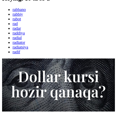
rabbano
rabbiy
rabot
rad
radar
raddiya
radial
radiator
radiatsiya
radif