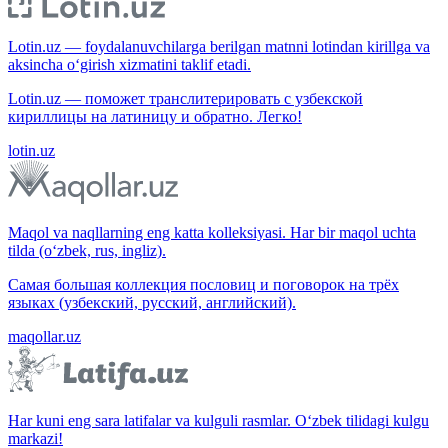
Lotin.uz — foydalanuvchilarga berilgan matnni lotindan kirillga va
aksincha o‘girish xizmatini taklif etadi.
Lotin.uz — поможет транслитерировать с узбекской
кириллицы на латиницу и обратно. Легко!
lotin.uz
Maqol va naqllarning eng katta kolleksiyasi. Har bir maqol uchta
tilda (o‘zbek, rus, ingliz).
Самая большая коллекция пословиц и поговорок на трёх
языках (узбекский, русский, английский).
maqollar.uz
Har kuni eng sara latifalar va kulguli rasmlar. O‘zbek tilidagi kulgu
markazi!